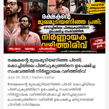
അപകടം
കേരളം
പ്രാദേശികം
രക്ഷകന്റെ മുഖംമൂടിയണിഞ്ഞ പ്രതി;
കൊച്ചിയിലെ പിഞ്ചുകുഞ്ഞിനെ ഉപേക്ഷിച്ച
സംഭവത്തിൽ നിർണ്ണായക വഴിത്തിരിവ്​
June 29, 2026
Hashim Sathar
#രക്ഷകന്റെ മുഖംമൂടിയണിഞ്ഞ പ്രതി; കൊച്ചിയിലെ
പിഞ്ചുകുഞ്ഞിനെ ഉപേക്ഷിച്ച സംഭവത്തിൽ
നിർണ്ണായക വഴിത്തിരിവ്​കൊച്ചി: ജനിച്ചയുടനെ
ചോരക്കുഞ്ഞിനെ വഴിയിൽ ഉപേക്ഷിച്ച ക്രൂരതയ്ക്ക്
പിന്നിൽ സിനിമയെ…