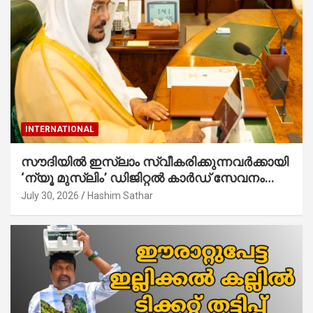
INTERNATIONAL
സൗദിയില്‍ ഇസ്‌ലാം സ്വീകരിക്കുന്നവര്‍ക്കായി
‘ന്യൂ മുസ്ലിം’ ഡിജിറ്റല്‍ കാര്‍ഡ് സേവനം
ആരംഭിച്ചു
July 30, 2026
Hashim Sathar