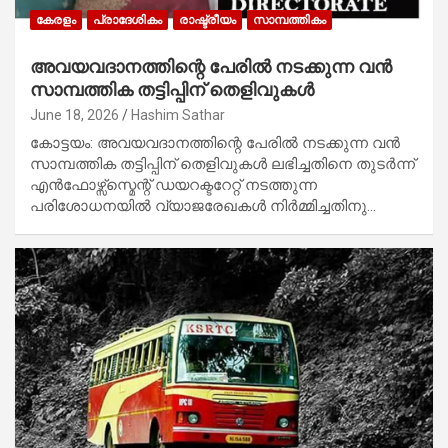
കേരളം
പ്രാദേശികം
രാഷ്ട്രീയം
സാമ്പത്തികം
അവയവദാനത്തിന്റെ പേരിൽ നടക്കുന്ന വൻ
സാമ്പത്തിക തട്ടിപ്പിന് തെളിവുകൾ
June 18, 2026
Hashim Sathar
കോട്ടയം: അവയവദാനത്തിന്റെ പേരിൽ നടക്കുന്ന വൻ
സാമ്പത്തിക തട്ടിപ്പിന് തെളിവുകൾ ലഭിച്ചതിനെ തുടർന്ന്
എൻഫോഴ്സ്സ്മെന്റ് ഡയറക്ടറേറ്റ് നടത്തുന്ന
പരിശോധനയിൽ വ്യാജരേഖകൾ നിർമ്മിച്ചതിനു…