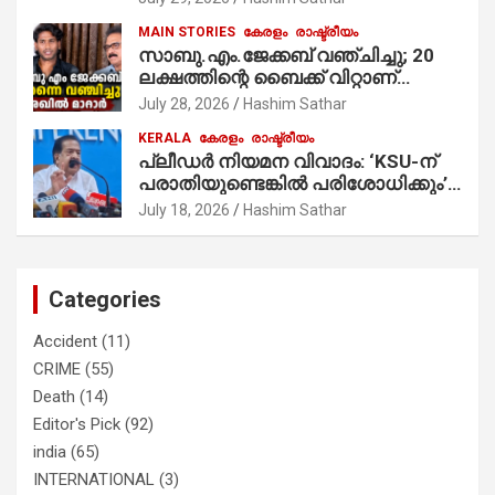
MAIN STORIES
കേരളം
രാഷ്ട്രീയം
സാബു.എം.ജേക്കബ് വഞ്ചിച്ചു; 20
ലക്ഷത്തിന്റെ ബൈക്ക് വിറ്റാണ്
തൃക്കാക്കരയില്‍ മത്സരിച്ചത്!
July 28, 2026
Hashim Sathar
പ്രചാരണത്തിന് രണ്ടേ രണ്ടുപേര്‍
KERALA
കേരളം
രാഷ്ട്രീയം
മാത്രമാണ് ഉണ്ടായിരുന്നത്;
പ്ലീഡർ നിയമന വിവാദം: ‘KSU-ന്
സാബുവിന്റേത് വ്യക്തിപരമായ
പരാതിയുണ്ടെങ്കിൽ പരിശോധിക്കും’;
നേട്ടത്തിനുള്ള പാര്‍ട്ടി; ഇപ്പോള്‍
രമേശ് ചെന്നിത്തല
ഫോണ്‍ വിളിച്ചാല്‍ എടുക്കില്ല;
July 18, 2026
Hashim Sathar
തിരഞ്ഞെടുപ്പിലെ ദുരനുഭവങ്ങള്‍
തുറന്നടിച്ച് അഖില്‍ മാരാര്‍ ട്വന്റി 20
വിട്ടു
Categories
Accident
(11)
CRIME
(55)
Death
(14)
Editor's Pick
(92)
india
(65)
INTERNATIONAL
(3)