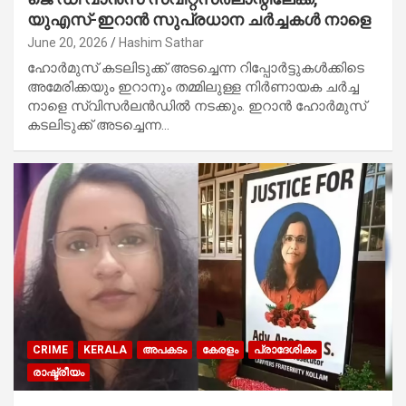
യുഎസ്-ഇറാൻ സുപ്രധാന ചർച്ചകൾ നാളെ
June 20, 2026
Hashim Sathar
ഹോർമുസ് കടലിടുക്ക് അടച്ചെന്ന റിപ്പോർട്ടുകൾക്കിടെ
അമേരിക്കയും ഇറാനും തമ്മിലുള്ള നിർണായക ചർച്ച
നാളെ സ്വിസർലൻഡിൽ നടക്കും. ഇറാൻ ഹോർമുസ്
കടലിടുക്ക് അടച്ചെന്ന…
CRIME
KERALA
അപകടം
കേരളം
പ്രാദേശികം
രാഷ്ട്രീയം