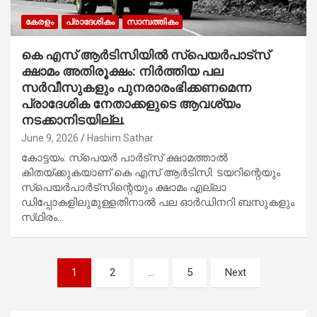
കേരളം
പ്രാദേശികം
സാമ്പത്തികം
കെ എസ് ആർടിസിയിൽ സ്പെയർപാട്സ്
ക്ഷാമം അതിരൂക്ഷം: നിർത്തിയ പല
സർവീസുകളും പുനരാരംഭിക്കണമെന്ന
പ്രാദേശിക നേതാക്കളുടെ ആവശ്യം
നടക്കാനിടയില്ല.
June 9, 2026
Hashim Sathar
കോട്ടയം: സ്പെയർ പാർട്സ് ക്ഷാമത്താൽ
കിതയ്ക്കുകയാണ് കെ എസ് ആർടിസി. ടയറിന്റെയും
സ്‌പെയര്‍പാര്‍ട്‌സിന്റെയും ക്ഷാമം എല്ലാ
ഡിപ്പോകളിലുമുള്ളതിനാല്‍ പല ഓര്‍ഡിനറി ബസുകളും
സ്‌ഥിരം…
Posts
1
2
…
5
Next
pagination