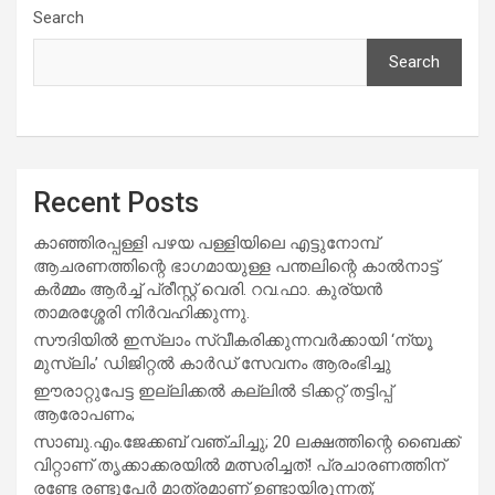
Search
Search
Recent Posts
കാഞ്ഞിരപ്പള്ളി പഴയ പള്ളിയിലെ എട്ടുനോമ്പ്
ആചരണത്തിന്റെ ഭാഗമായുള്ള പന്തലിന്റെ കാൽനാട്ട്
കർമ്മം ആർച്ച് പ്രീസ്റ്റ് വെരി. റവ.ഫാ. കുര്യൻ
താമരശ്ശേരി നിർവഹിക്കുന്നു.
സൗദിയില്‍ ഇസ്‌ലാം സ്വീകരിക്കുന്നവര്‍ക്കായി ‘ന്യൂ
മുസ്ലിം’ ഡിജിറ്റല്‍ കാര്‍ഡ് സേവനം ആരംഭിച്ചു
ഈരാറ്റുപേട്ട ഇല്ലിക്കൽ കല്ലിൽ ടിക്കറ്റ് തട്ടിപ്പ്
ആരോപണം;
സാബു.എം.ജേക്കബ് വഞ്ചിച്ചു; 20 ലക്ഷത്തിന്റെ ബൈക്ക്
വിറ്റാണ് തൃക്കാക്കരയില്‍ മത്സരിച്ചത്! പ്രചാരണത്തിന്
രണ്ടേ രണ്ടുപേര്‍ മാത്രമാണ് ഉണ്ടായിരുന്നത്;