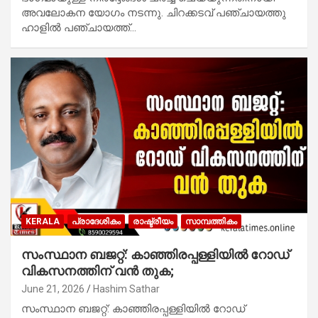
അവലോകന യോഗം നടന്നു. ചിറക്കടവ് പഞ്ചായത്തു
ഹാളിൽ പഞ്ചായത്ത്…
KERALA
പ്രാദേശികം
രാഷ്ട്രീയം
സാമ്പത്തികം
സംസ്ഥാന ബജറ്റ്: കാഞ്ഞിരപ്പള്ളിയിൽ റോഡ്
വികസനത്തിന് വൻ തുക;
June 21, 2026
Hashim Sathar
സംസ്ഥാന ബജറ്റ്: കാഞ്ഞിരപ്പള്ളിയിൽ റോഡ്