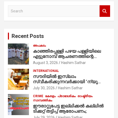
S
e
a
r
c
Recent Posts
h
അപകടം
കാഞ്ഞിരപ്പള്ളി പഴയ പള്ളിയിലെ
എട്ടുനോമ്പ് ആചരണത്തിന്റെ
ഭാഗമായുള്ള പന്തലിന്റെ കാൽനാട്ട്
August 3, 2026
Hashim Sathar
കർമ്മം ആർച്ച് പ്രീസ്റ്റ് വെരി. റവ.ഫാ.
INTERNATIONAL
കുര്യൻ താമരശ്ശേരി
സൗദിയില്‍ ഇസ്‌ലാം
നിർവഹിക്കുന്നു.
സ്വീകരിക്കുന്നവര്‍ക്കായി ‘ന്യൂ
മുസ്ലിം’ ഡിജിറ്റല്‍ കാര്‍ഡ് സേവനം
July 30, 2026
Hashim Sathar
ആരംഭിച്ചു
CRIME
കേരളം
പ്രാദേശികം
രാഷ്ട്രീയം
സാമ്പത്തികം
ഈരാറ്റുപേട്ട ഇല്ലിക്കൽ കല്ലിൽ
ടിക്കറ്റ് തട്ടിപ്പ് ആരോപണം;
July 29, 2026
Hashim Sathar