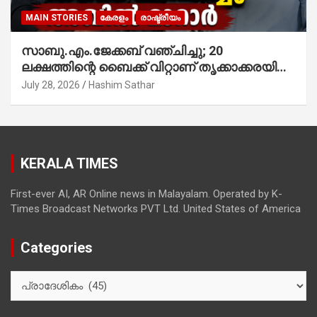
MAIN STORIES
കേരളം
രാഷ്ട്രീയം
സാബു.എം.ജേക്കബ് വഞ്ചിച്ചു; 20
ലക്ഷത്തിന്റെ ബൈക്ക് വിറ്റാണ് തൃക്കാക്കരയില്‍
മത്സരിച്ചത്! പ്രചാരണത്തിന് രണ്ടേ രണ്ടുപേര്‍
July 28, 2026
Hashim Sathar
മാത്രമാണ് ഉണ്ടായിരുന്നത്; സാബുവിന്റേത്
വ്യക്തിപരമായ നേട്ടത്തിനുള്ള പാര്‍ട്ടി;
ഇപ്പോള്‍ ഫോണ്‍ വിളിച്ചാല്‍ എടുക്കില്ല;
തിരഞ്ഞെടുപ്പിലെ ദുരനുഭവങ്ങള്‍ തുറന്നടിച്ച്
KERALA TIMES
അഖില്‍ മാരാര്‍ ട്വന്റി 20 വിട്ടു
First-ever AI, AR Online news in Malayalam. Operated by K-
Times Broadcast Networks PVT Ltd. United States of America
Categories
Categories