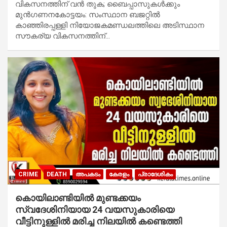
വികസനത്തിന് വൻ തുക; ബൈപ്പാസുകൾക്കും
മുൻഗണനകോട്ടയം: സംസ്ഥാന ബജറ്റിൽ
കാഞ്ഞിരപ്പള്ളി നിയോജകമണ്ഡലത്തിലെ അടിസ്ഥാന
സൗകര്യ വികസനത്തിന്…
CRIME
DEATH
അപകടം
കേരളം
പ്രാദേശികം
കൊയിലാണ്ടിയില്‍ മുണ്ടക്കയം
സ്വദേശിനിയായ 24 വയസുകാരിയെ
വീട്ടിനുള്ളില്‍ മരിച്ച നിലയില്‍ കണ്ടെത്തി