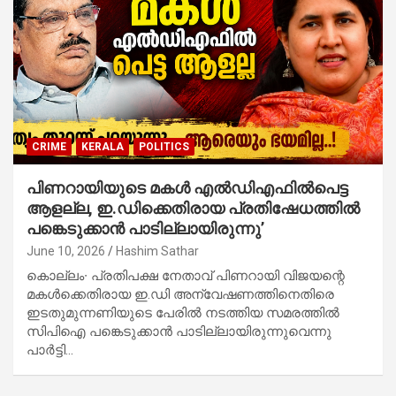
CRIME
KERALA
POLITICS
പിണറായിയുടെ മകൾ എൽഡിഎഫിൽപെട്ട
ആളല്ല, ഇ.ഡിക്കെതിരായ പ്രതിഷേധത്തിൽ
പങ്കെടുക്കാൻ പാടില്ലായിരുന്നു’
June 10, 2026
Hashim Sathar
കൊല്ലം∙ പ്രതിപക്ഷ നേതാവ് പിണറായി വിജയന്റെ
മകൾക്കെതിരായ ഇ.ഡി അന്വേഷണത്തിനെതിരെ
ഇടതുമുന്നണിയുടെ പേരിൽ നടത്തിയ സമരത്തിൽ
സിപിഐ പങ്കെടുക്കാൻ പാടില്ലായിരുന്നുവെന്നു
പാർട്ടി…