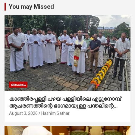
You may Missed
അപകടം
കാഞ്ഞിരപ്പള്ളി പഴയ പള്ളിയിലെ എട്ടുനോമ്പ്
ആചരണത്തിന്റെ ഭാഗമായുള്ള പന്തലിന്റെ
കാൽനാട്ട് കർമ്മം ആർച്ച് പ്രീസ്റ്റ് വെരി.
August 3, 2026
Hashim Sathar
റവ.ഫാ. കുര്യൻ താമരശ്ശേരി നിർവഹിക്കുന്നു.