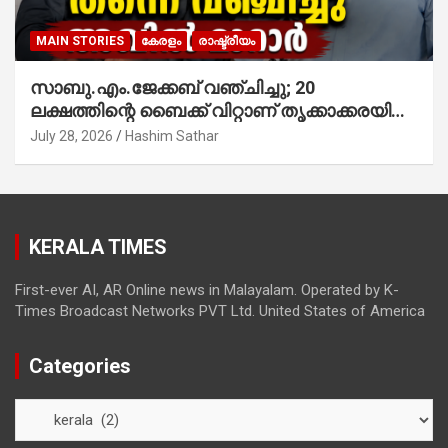
MAIN STORIES
കേരളം
രാഷ്ട്രീയം
സാബു.എം.ജേക്കബ് വഞ്ചിച്ചു; 20
ലക്ഷത്തിന്റെ ബൈക്ക് വിറ്റാണ് തൃക്കാക്കരയില്‍
മത്സരിച്ചത്! പ്രചാരണത്തിന് രണ്ടേ രണ്ടുപേര്‍
July 28, 2026
Hashim Sathar
മാത്രമാണ് ഉണ്ടായിരുന്നത്; സാബുവിന്റേത്
വ്യക്തിപരമായ നേട്ടത്തിനുള്ള പാര്‍ട്ടി;
ഇപ്പോള്‍ ഫോണ്‍ വിളിച്ചാല്‍ എടുക്കില്ല;
തിരഞ്ഞെടുപ്പിലെ ദുരനുഭവങ്ങള്‍ തുറന്നടിച്ച്
KERALA TIMES
അഖില്‍ മാരാര്‍ ട്വന്റി 20 വിട്ടു
First-ever AI, AR Online news in Malayalam. Operated by K-
Times Broadcast Networks PVT Ltd. United States of America
Categories
Categories