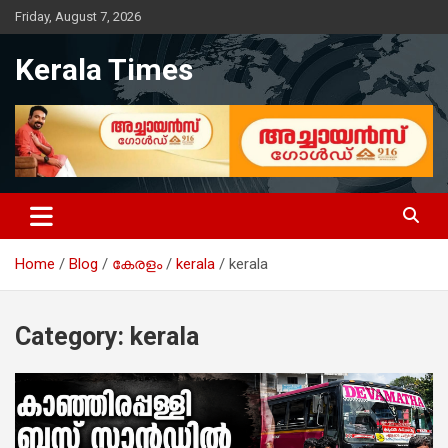
Skip
Friday, August 7, 2026
to
content
Kerala Times
Home
Blog
കേരളം
kerala
kerala
Category:
kerala