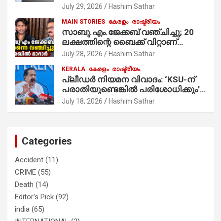
July 29, 2026
Hashim Sathar
MAIN STORIES
കേരളം
രാഷ്ട്രീയം
സാബു.എം.ജേക്കബ് വഞ്ചിച്ചു; 20
ലക്ഷത്തിന്റെ ബൈക്ക് വിറ്റാണ്
തൃക്കാക്കരയില്‍ മത്സരിച്ചത്!
July 28, 2026
Hashim Sathar
പ്രചാരണത്തിന് രണ്ടേ രണ്ടുപേര്‍
KERALA
കേരളം
രാഷ്ട്രീയം
മാത്രമാണ് ഉണ്ടായിരുന്നത്;
പ്ലീഡർ നിയമന വിവാദം: ‘KSU-ന്
സാബുവിന്റേത് വ്യക്തിപരമായ
പരാതിയുണ്ടെങ്കിൽ പരിശോധിക്കും’;
നേട്ടത്തിനുള്ള പാര്‍ട്ടി; ഇപ്പോള്‍
രമേശ് ചെന്നിത്തല
ഫോണ്‍ വിളിച്ചാല്‍ എടുക്കില്ല;
July 18, 2026
Hashim Sathar
തിരഞ്ഞെടുപ്പിലെ ദുരനുഭവങ്ങള്‍
തുറന്നടിച്ച് അഖില്‍ മാരാര്‍ ട്വന്റി 20
വിട്ടു
Categories
Accident
(11)
CRIME
(55)
Death
(14)
Editor's Pick
(92)
india
(65)