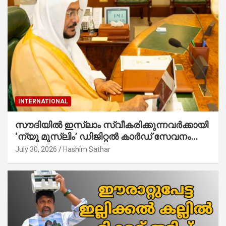
INTERNATIONAL
സൗദിയില്‍ ഇസ്‌ലാം സ്വീകരിക്കുന്നവര്‍ക്കായി
‘ന്യൂ മുസ്ലിം’ ഡിജിറ്റല്‍ കാര്‍ഡ് സേവനം
ആരംഭിച്ചു
July 30, 2026
Hashim Sathar