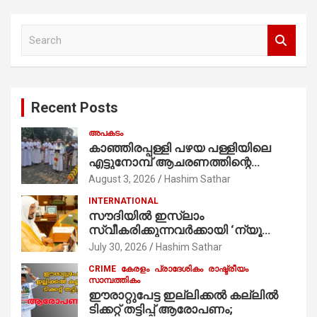
S
e
a
r
c
Recent Posts
h
അപകടം
കാഞ്ഞിരപ്പള്ളി പഴയ പള്ളിയിലെ
എട്ടുനോമ്പ് ആചരണത്തിന്റെ
ഭാഗമായുള്ള പന്തലിന്റെ കാൽനാട്ട്
August 3, 2026
Hashim Sathar
കർമ്മം ആർച്ച് പ്രീസ്റ്റ് വെരി. റവ.ഫാ.
INTERNATIONAL
കുര്യൻ താമരശ്ശേരി
സൗദിയില്‍ ഇസ്‌ലാം
നിർവഹിക്കുന്നു.
സ്വീകരിക്കുന്നവര്‍ക്കായി ‘ന്യൂ
മുസ്ലിം’ ഡിജിറ്റല്‍ കാര്‍ഡ് സേവനം
July 30, 2026
Hashim Sathar
ആരംഭിച്ചു
CRIME
കേരളം
പ്രാദേശികം
രാഷ്ട്രീയം
സാമ്പത്തികം
ഈരാറ്റുപേട്ട ഇല്ലിക്കൽ കല്ലിൽ
ടിക്കറ്റ് തട്ടിപ്പ് ആരോപണം;