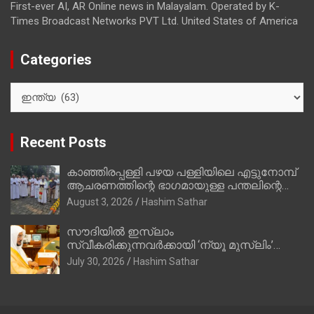
First-ever AI, AR Online news in Malayalam. Operated by K-
Times Broadcast Networks PVT Ltd. United States of America
Categories
Categories
Recent Posts
കാഞ്ഞിരപ്പള്ളി പഴയ പള്ളിയിലെ എട്ടുനോമ്പ്
ആചരണത്തിന്റെ ഭാഗമായുള്ള പന്തലിന്റെ
കാൽനാട്ട് കർമ്മം ആർച്ച് പ്രീസ്റ്റ് വെരി.
August 3, 2026
Hashim Sathar
റവ.ഫാ. കുര്യൻ താമരശ്ശേരി നിർവഹിക്കുന്നു.
സൗദിയില്‍ ഇസ്‌ലാം
സ്വീകരിക്കുന്നവര്‍ക്കായി ‘ന്യൂ മുസ്ലിം’
ഡിജിറ്റല്‍ കാര്‍ഡ് സേവനം ആരംഭിച്ചു
July 30, 2026
Hashim Sathar