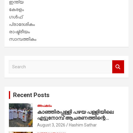
ഇന്ത്യ
കേരളം
ഗൾഫ്
പ്രാദേശികം
രാഷ്ട്രീയം
സാമ്പത്തികം
S
e
a
r
c
Recent Posts
h
അപകടം
കാഞ്ഞിരപ്പള്ളി പഴയ പള്ളിയിലെ
എട്ടുനോമ്പ് ആചരണത്തിന്റെ
ഭാഗമായുള്ള പന്തലിന്റെ കാൽനാട്ട്
August 3, 2026
Hashim Sathar
കർമ്മം ആർച്ച് പ്രീസ്റ്റ് വെരി. റവ.ഫാ.