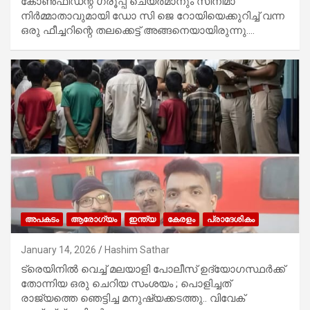
കോണ്‍ഫിഡന്റ് ഗ്രൂപ്പ് ചെയര്‍മാനും സിനിമാ
നിര്‍മ്മാതാവുമായി ഡോ സി ജെ റോയിയെക്കുറിച്ച് വന്ന
ഒരു ഫീച്ചറിന്റെ തലക്കെട്ട് അങ്ങനെയായിരുന്നു.…
അപകടം
ആരോഗ്യം
ഇന്ത്യ
കേരളം
പ്രാദേശികം
January 14, 2026
Hashim Sathar
ട്രെയിനിൽ വെച്ച് മലയാളി പോലീസ് ഉദ്യോഗസ്ഥർക്ക്
തോന്നിയ ഒരു ചെറിയ സംശയം ; പൊളിച്ചത്
രാജ്യത്തെ ഞെട്ടിച്ച മനുഷ്യക്കടത്തു.. വിവേക്