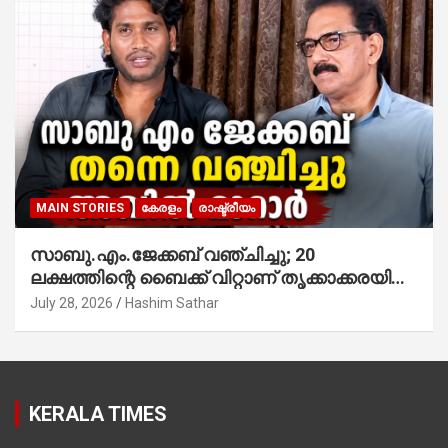
MAIN STORIES
കേരളം
രാഷ്ട്രീയം
സാബു.എം.ജേക്കബ് വഞ്ചിച്ചു; 20
ലക്ഷത്തിന്റെ ബൈക്ക് വിറ്റാണ് തൃക്കാക്കരയില്‍
മത്സരിച്ചത്! പ്രചാരണത്തിന് രണ്ടേ രണ്ടുപേര്‍
July 28, 2026
Hashim Sathar
മാത്രമാണ് ഉണ്ടായിരുന്നത്; സാബുവിന്റേത്
വ്യക്തിപരമായ നേട്ടത്തിനുള്ള പാര്‍ട്ടി;
ഇപ്പോള്‍ ഫോണ്‍ വിളിച്ചാല്‍ എടുക്കില്ല;
തിരഞ്ഞെടുപ്പിലെ ദുരനുഭവങ്ങള്‍ തുറന്നടിച്ച്
KERALA TIMES
അഖില്‍ മാരാര്‍ ട്വന്റി 20 വിട്ടു