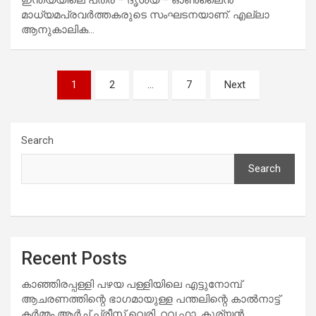
മാധ്യമപ്രവർത്തകരുടെ സംഘടനയാണ്. എല്ലാ
ആനുകാലിക…
Posts
1
2
…
7
Next
pagination
Search
Search
Recent Posts
കാഞ്ഞിരപ്പള്ളി പഴയ പള്ളിയിലെ എട്ടുനോമ്പ്
ആചരണത്തിന്റെ ഭാഗമായുള്ള പന്തലിന്റെ കാൽനാട്ട്
കർമ്മം ആർച്ച് പ്രീസ്റ്റ് വെരി. റവ.ഫാ. കുര്യൻ