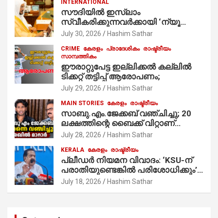
INTERNATIONAL
കുര്യൻ താമരശ്ശേരി
സൗദിയില്‍ ഇസ്‌ലാം
നിർവഹിക്കുന്നു.
സ്വീകരിക്കുന്നവര്‍ക്കായി ‘ന്യൂ
മുസ്ലിം’ ഡിജിറ്റല്‍ കാര്‍ഡ് സേവനം
July 30, 2026
Hashim Sathar
ആരംഭിച്ചു
CRIME
കേരളം
പ്രാദേശികം
രാഷ്ട്രീയം
സാമ്പത്തികം
ഈരാറ്റുപേട്ട ഇല്ലിക്കൽ കല്ലിൽ
ടിക്കറ്റ് തട്ടിപ്പ് ആരോപണം;
July 29, 2026
Hashim Sathar
MAIN STORIES
കേരളം
രാഷ്ട്രീയം
സാബു.എം.ജേക്കബ് വഞ്ചിച്ചു; 20
ലക്ഷത്തിന്റെ ബൈക്ക് വിറ്റാണ്
തൃക്കാക്കരയില്‍ മത്സരിച്ചത്!
July 28, 2026
Hashim Sathar
പ്രചാരണത്തിന് രണ്ടേ രണ്ടുപേര്‍
KERALA
കേരളം
രാഷ്ട്രീയം
മാത്രമാണ് ഉണ്ടായിരുന്നത്;
പ്ലീഡർ നിയമന വിവാദം: ‘KSU-ന്
സാബുവിന്റേത് വ്യക്തിപരമായ
പരാതിയുണ്ടെങ്കിൽ പരിശോധിക്കും’;
നേട്ടത്തിനുള്ള പാര്‍ട്ടി; ഇപ്പോള്‍
രമേശ് ചെന്നിത്തല
ഫോണ്‍ വിളിച്ചാല്‍ എടുക്കില്ല;
July 18, 2026
Hashim Sathar
തിരഞ്ഞെടുപ്പിലെ ദുരനുഭവങ്ങള്‍
തുറന്നടിച്ച് അഖില്‍ മാരാര്‍ ട്വന്റി 20
വിട്ടു