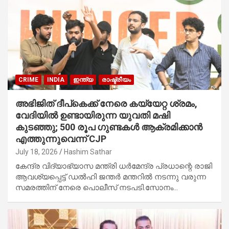
CRIME
INDIA
ഇന്ത്യ
രാഷ്ട്രീയം
അഭിജിത് ദീപ്കെക്ക് നേരെ കയ്യേറ്റ ശ്രമം,
വേദിയിൽ ഉണ്ടായിരുന്ന യുവതി മഷി
കുടഞ്ഞു; 500 രൂപ ഗുണ്ടകൾ ആക്രമിക്കാൻ
എത്തുന്നുവെന്ന് CJP
July 18, 2026
Hashim Sathar
കേന്ദ്ര വിദ്യാഭ്യാസ മന്ത്രി ധർമേന്ദ്ര പ്രധാന്റെ രാജി
ആവശ്യപ്പെട്ട് ഡൽഹി ജന്തർ മന്തറിൽ നടന്നു വരുന്ന
സമരത്തിന് നേരെ പൊലീസ് നടപടി.സോനം…