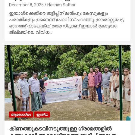
December 8, 2025
Hashim Sathar
ഇയാൾക്കെതിരെ തട്ടിപ്പിന് മുൻപും കേസുകളും
പരാതികളും ഉണ്ടെന്ന് പോലീസ് പറഞ്ഞു. ഈരാറ്റുപേട്ട
ഭാഗത്ത് വാടകയ്ക്ക് താമസിച്ചാണ് ഇയാൾ കോട്ടയം
ജില്ലയിലെ വിവിധ…
ആരോഗ്യം
ഇന്ത്യ
കിണത്തുകടവിനടുത്തുള്ള ഗ്രാമങ്ങളിൽ