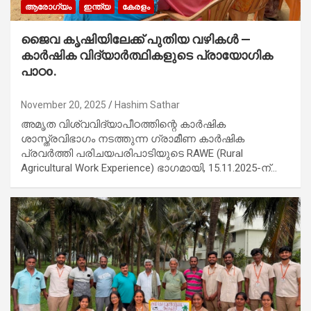
ആരോഗ്യം
ഇന്ത്യ
കേരളം
ജൈവ കൃഷിയിലേക്ക് പുതിയ വഴികൾ —
കാർഷിക വിദ്യാർത്ഥികളുടെ പ്രായോഗിക
പാഠo.
November 20, 2025
Hashim Sathar
അമൃത വിശ്വവിദ്യാപീഠത്തിന്റെ കാർഷിക
ശാസ്ത്രവിഭാഗം നടത്തുന്ന ഗ്രാമീണ കാർഷിക
പ്രവർത്തി പരിചയപരിപാടിയുടെ RAWE (Rural
Agricultural Work Experience) ഭാഗമായി, 15.11.2025-ന്…