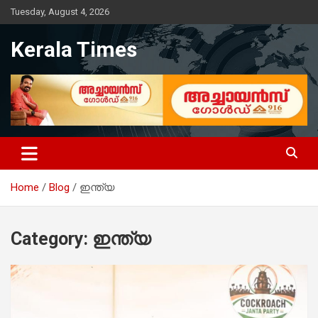
Skip
Tuesday, August 4, 2026
to
content
Kerala Times
Home
Blog
ഇന്ത്യ
Category:
ഇന്ത്യ