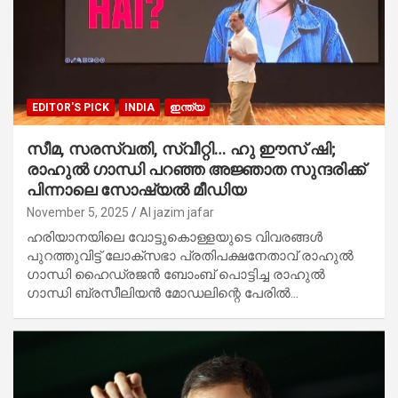
EDITOR'S PICK
INDIA
ഇന്ത്യ
സീമ, സരസ്വതി, സ്വീറ്റി… ഹു ഈസ് ഷി;
രാഹുല്‍ ഗാന്ധി പറഞ്ഞ അജ്ഞാത സുന്ദരിക്ക്
പിന്നാലെ സോഷ്യല്‍ മീഡിയ
November 5, 2025
Al jazim jafar
ഹരിയാനയിലെ വോട്ടുകൊള്ളയുടെ വിവരങ്ങള്‍
പുറത്തുവിട്ട് ലോക്‌സഭാ പ്രതിപക്ഷനേതാവ് രാഹുല്‍
ഗാന്ധി ഹൈഡ്രജന്‍ ബോംബ് പൊട്ടിച്ച രാഹുല്‍
ഗാന്ധി ബ്രസീലിയന്‍ മോഡലിന്റെ പേരില്‍…