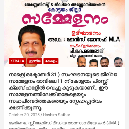
KERALA
ഇന്ത്യ
കേരളം
നാളെ(ഒക്ടോബർ 31 ) സംഘടനയുടെ ജില്ലാ
സമ്മേളനം രാവിലെ 11 ന് കോട്ടയം പ്രസ്സ്
ക്ലബ്‌ ഹാളിൽ വെച്ചു കൂടുകയാണ്… ഈ
സമ്മേളനത്തിലേക്ക് താങ്കളെയും
സഹപ്രവർത്തകരെയും സ്നേഹപ്പൂർവം
ക്ഷണിക്കുന്നു.
October 30, 2025
Hashim Sathar
ജേർണലിസ്റ്റ് ആൻഡ് മീഡിയ അസോസിയേഷൻ (JMA )
ഇന്ത്യയിലെ പത്ര – ദൃശ്യ – ഓൺലൈൻ