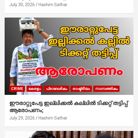
ആരംഭിച്ചു
July 30, 2026
Hashim Sathar
CRIME
കേരളം
പ്രാദേശികം
രാഷ്ട്രീയം
സാമ്പത്തികം
ഈരാറ്റുപേട്ട ഇല്ലിക്കൽ കല്ലിൽ ടിക്കറ്റ് തട്ടിപ്പ്
ആരോപണം;
July 29, 2026
Hashim Sathar