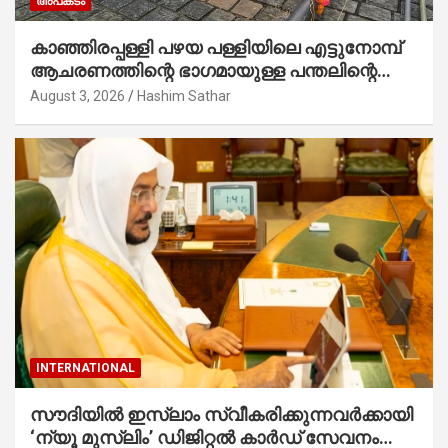
അപകടം
കാഞ്ഞിരപ്പള്ളി പഴയ പള്ളിയിലെ എട്ടുനോമ്പ്
ആചരണത്തിന്റെ ഭാഗമായുള്ള പന്തലിന്റെ
കാൽനാട്ട് കർമ്മം ആർച്ച് പ്രീസ്റ്റ് വെരി.
August 3, 2026
Hashim Sathar
റവ.ഫാ. കുര്യൻ താമരശ്ശേരി നിർവഹിക്കുന്നു.
INTERNATIONAL
സൗദിയില്‍ ഇസ്‌ലാം സ്വീകരിക്കുന്നവര്‍ക്കായി
‘ന്യൂ മുസ്ലിം’ ഡിജിറ്റല്‍ കാര്‍ഡ് സേവനം