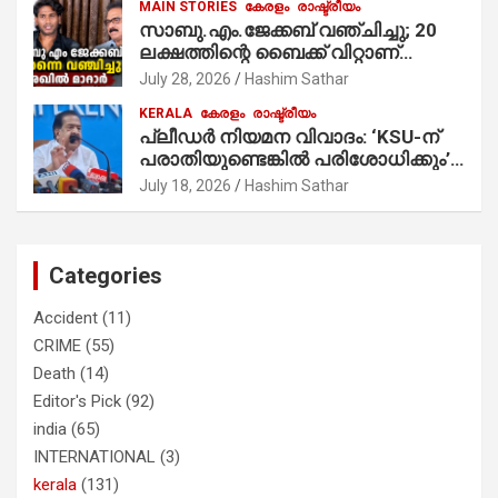
MAIN STORIES
കേരളം
രാഷ്ട്രീയം
സാബു.എം.ജേക്കബ് വഞ്ചിച്ചു; 20
ലക്ഷത്തിന്റെ ബൈക്ക് വിറ്റാണ്
തൃക്കാക്കരയില്‍ മത്സരിച്ചത്!
July 28, 2026
Hashim Sathar
പ്രചാരണത്തിന് രണ്ടേ രണ്ടുപേര്‍
KERALA
കേരളം
രാഷ്ട്രീയം
മാത്രമാണ് ഉണ്ടായിരുന്നത്;
പ്ലീഡർ നിയമന വിവാദം: ‘KSU-ന്
സാബുവിന്റേത് വ്യക്തിപരമായ
പരാതിയുണ്ടെങ്കിൽ പരിശോധിക്കും’;
നേട്ടത്തിനുള്ള പാര്‍ട്ടി; ഇപ്പോള്‍
രമേശ് ചെന്നിത്തല
ഫോണ്‍ വിളിച്ചാല്‍ എടുക്കില്ല;
July 18, 2026
Hashim Sathar
തിരഞ്ഞെടുപ്പിലെ ദുരനുഭവങ്ങള്‍
തുറന്നടിച്ച് അഖില്‍ മാരാര്‍ ട്വന്റി 20
വിട്ടു
Categories
Accident
(11)
CRIME
(55)
Death
(14)
Editor's Pick
(92)
india
(65)
INTERNATIONAL
(3)
kerala
(131)