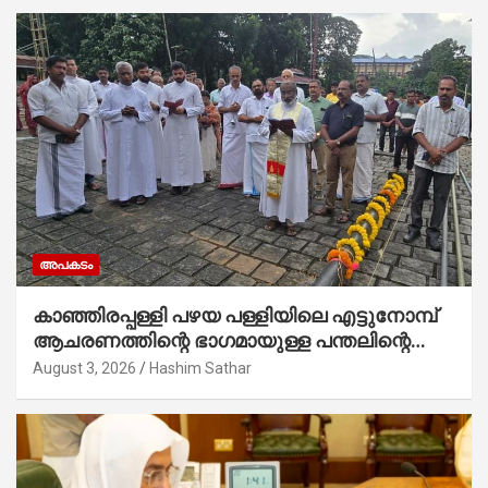
അപകടം
കാഞ്ഞിരപ്പള്ളി പഴയ പള്ളിയിലെ എട്ടുനോമ്പ്
ആചരണത്തിന്റെ ഭാഗമായുള്ള പന്തലിന്റെ
കാൽനാട്ട് കർമ്മം ആർച്ച് പ്രീസ്റ്റ് വെരി.
August 3, 2026
Hashim Sathar
റവ.ഫാ. കുര്യൻ താമരശ്ശേരി നിർവഹിക്കുന്നു.