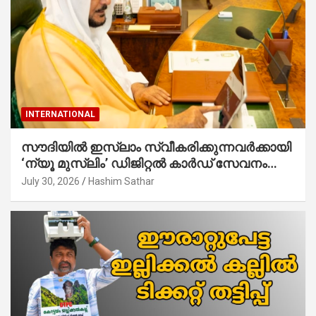
INTERNATIONAL
സൗദിയില്‍ ഇസ്‌ലാം സ്വീകരിക്കുന്നവര്‍ക്കായി
‘ന്യൂ മുസ്ലിം’ ഡിജിറ്റല്‍ കാര്‍ഡ് സേവനം
ആരംഭിച്ചു
July 30, 2026
Hashim Sathar