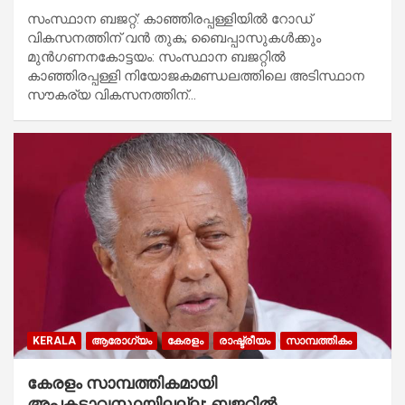
സംസ്ഥാന ബജറ്റ്: കാഞ്ഞിരപ്പള്ളിയിൽ റോഡ്
വികസനത്തിന് വൻ തുക; ബൈപ്പാസുകൾക്കും
മുൻഗണനകോട്ടയം: സംസ്ഥാന ബജറ്റിൽ
കാഞ്ഞിരപ്പള്ളി നിയോജകമണ്ഡലത്തിലെ അടിസ്ഥാന
സൗകര്യ വികസനത്തിന്…
KERALA
ആരോഗ്യം
കേരളം
രാഷ്ട്രീയം
സാമ്പത്തികം
കേരളം സാമ്പത്തികമായി
അപകടാവസ്ഥയിലല്ല; ബജറ്റിൽ