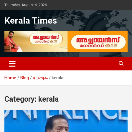
Skip
Thursday, August 6, 2026
to
content
Kerala Times
Home
Blog
കേരളം
kerala
Category:
kerala