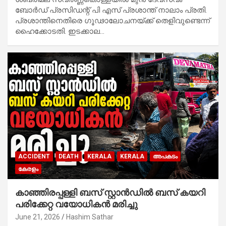
ബോർഡ് പ്രസിഡന്റ് പി എസ് പ്രശാന്ത് നാലാം പ്രതി.
പ്രശാന്തിനെതിരെ ഗൂഢാലോചനയ്ക്ക് തെളിവുണ്ടെന്ന്
ഹൈക്കോടതി. ഇടക്കാല…
ACCIDENT
DEATH
KERALA
KERALA
അപകടം
കേരളം
കാഞ്ഞിരപ്പള്ളി ബസ് സ്റ്റാൻഡിൽ ബസ് കയറി
പരിക്കേറ്റ വയോധികൻ മരിച്ചു
June 21, 2026
Hashim Sathar