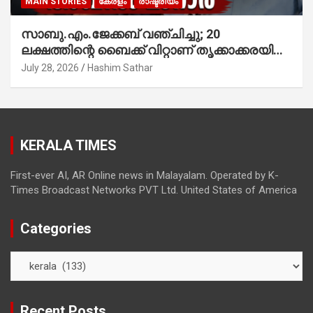
MAIN STORIES
കേരളം
രാഷ്ട്രീയം
സാബു.എം.ജേക്കബ് വഞ്ചിച്ചു; 20
ലക്ഷത്തിന്റെ ബൈക്ക് വിറ്റാണ് തൃക്കാക്കരയില്‍
മത്സരിച്ചത്! പ്രചാരണത്തിന് രണ്ടേ രണ്ടുപേര്‍
July 28, 2026
Hashim Sathar
മാത്രമാണ് ഉണ്ടായിരുന്നത്; സാബുവിന്റേത്
വ്യക്തിപരമായ നേട്ടത്തിനുള്ള പാര്‍ട്ടി;
ഇപ്പോള്‍ ഫോണ്‍ വിളിച്ചാല്‍ എടുക്കില്ല;
തിരഞ്ഞെടുപ്പിലെ ദുരനുഭവങ്ങള്‍ തുറന്നടിച്ച്
KERALA TIMES
അഖില്‍ മാരാര്‍ ട്വന്റി 20 വിട്ടു
First-ever AI, AR Online news in Malayalam. Operated by K-
Times Broadcast Networks PVT Ltd. United States of America
Categories
Categories
Recent Posts