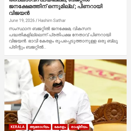
ജനക്ഷേമത്തിന് ഒന്നുമില്ല’; പിണറായി
വിജയൻ
June 19, 2026
Hashim Sathar
സംസ്ഥാന ബജറ്റിൽ ജനക്ഷേമ, വികസന
പദ്ധതികളില്ലെന്ന് പ്രതിപക്ഷ നേതാവ് പിണറായി
വിജയൻ. ഭാവി കേരളം രൂപപ്പെടുത്താനുള്ള ഒരു ബ്ലൂ
പ്രിന്റും ബജറ്റിൽ…
KERALA
ആരോഗ്യം
കേരളം
രാഷ്ട്രീയം