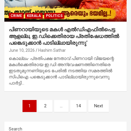
CRIME
KERALA
POLITICS
പിണറായിയുടെ മകൾ എൽഡിഎഫിൽപെട്ട
ആളല്ല, ഇ.ഡിക്കെതിരായ പ്രതിഷേധത്തിൽ
പങ്കെടുക്കാൻ പാടില്ലായിരുന്നു’
June 10, 2026
Hashim Sathar
കൊല്ലം∙ പ്രതിപക്ഷ നേതാവ് പിണറായി വിജയന്റെ
മകൾക്കെതിരായ ഇ.ഡി അന്വേഷണത്തിനെതിരെ
ഇടതുമുന്നണിയുടെ പേരിൽ നടത്തിയ സമരത്തിൽ
സിപിഐ പങ്കെടുക്കാൻ പാടില്ലായിരുന്നുവെന്നു
പാർട്ടി…
Posts
1
2
…
14
Next
pagination
Search