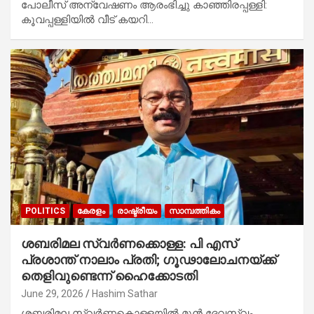
പോലീസ് അന്വേഷണം ആരംഭിച്ചു കാഞ്ഞിരപ്പള്ളി:
കൂവപ്പള്ളിയിൽ വീട് കയറി…
POLITICS
കേരളം
രാഷ്ട്രീയം
സാമ്പത്തികം
ശബരിമല സ്വർണക്കൊള്ള: പി എസ്
പ്രശാന്ത് നാലാം പ്രതി; ഗൂഢാലോചനയ്ക്ക്
തെളിവുണ്ടെന്ന് ഹൈക്കോടതി
June 29, 2026
Hashim Sathar
ശബരിമല സ്വർണ്ണകൊള്ളയിൽ മുൻ ദേവസ്വം