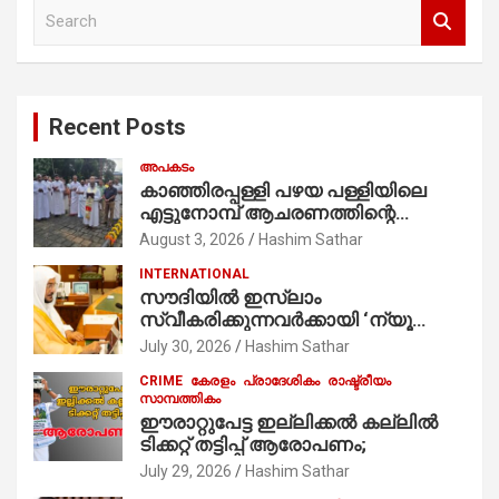
S
e
a
r
c
Recent Posts
h
അപകടം
കാഞ്ഞിരപ്പള്ളി പഴയ പള്ളിയിലെ
എട്ടുനോമ്പ് ആചരണത്തിന്റെ
ഭാഗമായുള്ള പന്തലിന്റെ കാൽനാട്ട്
August 3, 2026
Hashim Sathar
കർമ്മം ആർച്ച് പ്രീസ്റ്റ് വെരി. റവ.ഫാ.
INTERNATIONAL
കുര്യൻ താമരശ്ശേരി
സൗദിയില്‍ ഇസ്‌ലാം
നിർവഹിക്കുന്നു.
സ്വീകരിക്കുന്നവര്‍ക്കായി ‘ന്യൂ
മുസ്ലിം’ ഡിജിറ്റല്‍ കാര്‍ഡ് സേവനം
July 30, 2026
Hashim Sathar
ആരംഭിച്ചു
CRIME
കേരളം
പ്രാദേശികം
രാഷ്ട്രീയം
സാമ്പത്തികം
ഈരാറ്റുപേട്ട ഇല്ലിക്കൽ കല്ലിൽ
ടിക്കറ്റ് തട്ടിപ്പ് ആരോപണം;
July 29, 2026
Hashim Sathar