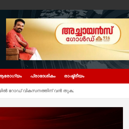
ആരോഗ്യം
പ്രാദേശികം
രാഷ്ട്രീയം
ളിയിൽ റോഡ് വികസനത്തിന് വൻ തുക;