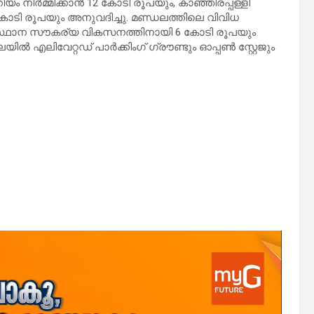
 നിർമ്മിക്കാൻ 12 കോടി രൂപയും, കാഞ്ഞിരപ്പള്ളി
 3 കോടി രൂപയും അനുവദിച്ചു. മണ്ഡലത്തിലെ വിവിധ
ടിസ്ഥാന സൗകര്യ വികസനത്തിനായി 6 കോടി രൂപയും
കവലയിൽ എലിവേറ്റഡ് പാർക്കിംഗ് ഗ്രൗണ്ടും ഓപ്പൺ സ്റ്റേജും