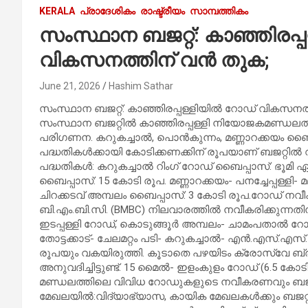
KERALA
പ്രാദേശികം
രാഷ്ട്രീയം
സാമ്പത്തികം
സംസ്ഥാന ബജറ്റ്: കാഞ്ഞിരപ്
വികസനത്തിന് വൻ തുക;
June 21, 2026
Hashim Sathar
സംസ്ഥാന ബജറ്റ്: കാഞ്ഞിരപ്പള്ളിയിൽ റോഡ് വികസന
സംസ്ഥാന ബജറ്റിൽ കാഞ്ഞിരപ്പള്ളി നിയോജകമണ്ഡല
പരിഗണന. കറുകച്ചാൽ, പൊൻകുന്നം, മണ്ണാറക്കയം 
പദ്ധതികൾക്കായി കോടിക്കണക്കിന് രൂപയാണ് ബജറ്റിൽ 
പദ്ധതികൾ: കറുകച്ചാൽ റിംഗ് റോഡ് ബൈപ്പാസ്: ഭൂമി ഏ
ബൈപ്പാസ്: 15 കോടി രൂപ. മണ്ണാറക്കയം- പനച്ചേപ്പള്ള
ചിറക്കടവ് അമ്പലം ബൈപ്പാസ്: 3 കോടി രൂപ.റോഡ് 
ബി.എം.ബി.സി. (BMBC) നിലവാരത്തിൽ നവീകരിക്കുന്നതിനും
ഇടപ്പള്ളി റോഡ്, കൊടുങ്ങൂർ അമ്പലം- ചാമംപതാൽ റ
തോട്ടക്കാട്- ചേലമറ്റം പടി- കറുകച്ചാൽ- എൻ.എസ്.എസ
രൂപയും വകയിരുത്തി. കൂടാതെ പഴയിടം ക്രോസ്‌വേ ബ്ര
അനുവദിച്ചിട്ടുണ്ട്. 15 മൈൽ- ഇളംകുളം റോഡ് (6.5 കോടി),
മണ്ഡലത്തിലെ വിവിധ റോഡുകളുടെ നവീകരണവും ബജറ്റിൽ
മേഖലയിൽ:വിദ്യാഭ്യാസ, കായിക മേഖലകൾക്കും ബജറ്റ് ഊ