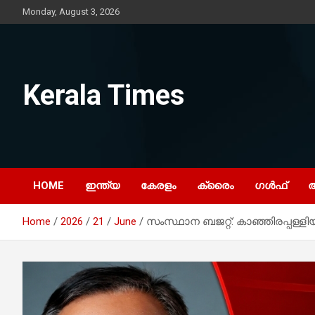
Skip
Monday, August 3, 2026
to
content
Kerala Times
HOME
ഇന്ത്യ
കേരളം
ക്രൈം
ഗൾഫ്
Home
2026
21
June
സംസ്ഥാന ബജറ്റ്: കാഞ്ഞിരപ്പള്