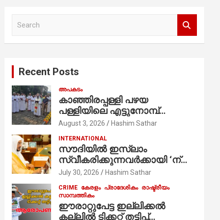
S
e
a
r
c
Recent Posts
h
അപകടം
കാഞ്ഞിരപ്പള്ളി പഴയ
പള്ളിയിലെ എട്ടുനോമ്പ്
ആചരണത്തിന്റെ ഭാഗമായുള്ള
August 3, 2026
Hashim Sathar
പന്തലിന്റെ കാൽനാട്ട് കർമ്മം
INTERNATIONAL
ആർച്ച് പ്രീസ്റ്റ് വെരി. റവ.ഫാ.
സൗദിയില്‍ ഇസ്‌ലാം
കുര്യൻ താമരശ്ശേരി
സ്വീകരിക്കുന്നവര്‍ക്കായി ‘ന്യൂ
നിർവഹിക്കുന്നു.
മുസ്ലിം’ ഡിജിറ്റല്‍ കാര്‍ഡ്
July 30, 2026
Hashim Sathar
സേവനം ആരംഭിച്ചു
CRIME
കേരളം
പ്രാദേശികം
രാഷ്ട്രീയം
സാമ്പത്തികം
ഈരാറ്റുപേട്ട ഇല്ലിക്കൽ
കല്ലിൽ ടിക്കറ്റ് തട്ടിപ്പ്