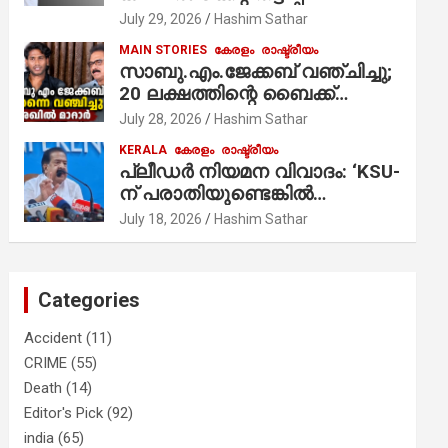
ആരോപണം;
July 29, 2026
Hashim Sathar
MAIN STORIES
കേരളം
രാഷ്ട്രീയം
സാബു.എം.ജേക്കബ് വഞ്ചിച്ചു;
20 ലക്ഷത്തിന്റെ ബൈക്ക്
വിറ്റാണ് തൃക്കാക്കരയില്‍
July 28, 2026
Hashim Sathar
മത്സരിച്ചത്! പ്രചാരണത്തിന്
KERALA
കേരളം
രാഷ്ട്രീയം
രണ്ടേ രണ്ടുപേര്‍ മാത്രമാണ്
പ്ലീഡർ നിയമന വിവാദം: ‘KSU-
ഉണ്ടായിരുന്നത്; സാബുവിന്റേത്
ന് പരാതിയുണ്ടെങ്കിൽ
വ്യക്തിപരമായ നേട്ടത്തിനുള്ള
പരിശോധിക്കും’; രമേശ്
July 18, 2026
Hashim Sathar
പാര്‍ട്ടി; ഇപ്പോള്‍ ഫോണ്‍
ചെന്നിത്തല
വിളിച്ചാല്‍ എടുക്കില്ല;
തിരഞ്ഞെടുപ്പിലെ
ദുരനുഭവങ്ങള്‍ തുറന്നടിച്ച്
Categories
അഖില്‍ മാരാര്‍ ട്വന്റി 20 വിട്ടു
Accident
(11)
CRIME
(55)
Death
(14)
Editor's Pick
(92)
india
(65)