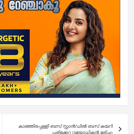
കാഞ്ഞിരപ്പള്ളി ബസ് സ്റ്റാൻഡിൽ ബസ് കയറി
പരിക്കേറ്റ വയോധികൻ മരിച്ചു