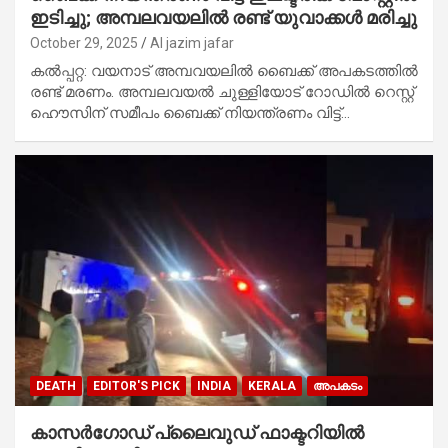
ഇടിച്ചു; അമ്പലവയലിൽ രണ്ട് യുവാക്കൾ മരിച്ചു
October 29, 2025
Al jazim jafar
കൽപ്പറ്റ: വയനാട് അമ്പവയലിൽ ബൈക്ക് അപകടത്തിൽ
രണ്ട് മരണം. അമ്പലവയൽ ചുള്ളിയോട് റോഡിൽ റെസ്റ്റ്
ഹൌസിന് സമീപം ബൈക്ക് നിയന്ത്രണം വിട്ട്…
DEATH
EDITOR'S PICK
INDIA
KERALA
അപകടം
കാസർഗോഡ് പ്ലൈവുഡ് ഫാക്ടറിയിൽ