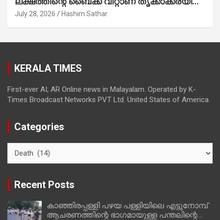
ലക്ഷത്തിന്റെ ബൈക്ക് വിറ്റാണ് തൃക്കാക്കരയില്‍
മത്സരിച്ചത്! പ്രചാരണത്തിന് രണ്ടേ രണ്ടുപേര്‍
July 28, 2026
Hashim Sathar
മാത്രമാണ് ഉണ്ടായിരുന്നത്; സാബുവിന്റേത്
വ്യക്തിപരമായ നേട്ടത്തിനുള്ള പാര്‍ട്ടി;
ഇപ്പോള്‍ ഫോണ്‍ വിളിച്ചാല്‍ എടുക്കില്ല;
തിരഞ്ഞെടുപ്പിലെ ദുരനുഭവങ്ങള്‍ തുറന്നടിച്ച്
KERALA TIMES
അഖില്‍ മാരാര്‍ ട്വന്റി 20 വിട്ടു
First-ever AI, AR Online news in Malayalam. Operated by K-
Times Broadcast Networks PVT Ltd. United States of America
Categories
Categories
Recent Posts
കാഞ്ഞിരപ്പള്ളി പഴയ പള്ളിയിലെ എട്ടുനോമ്പ്
ആചരണത്തിന്റെ ഭാഗമായുള്ള പന്തലിന്റെ