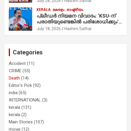
July 28, 2026
Hashim Sathar
പ്രചാരണത്തിന് രണ്ടേ രണ്ടുപേര്‍
KERALA
കേരളം
രാഷ്ട്രീയം
മാത്രമാണ് ഉണ്ടായിരുന്നത്;
പ്ലീഡർ നിയമന വിവാദം: ‘KSU-ന്
സാബുവിന്റേത് വ്യക്തിപരമായ
പരാതിയുണ്ടെങ്കിൽ പരിശോധിക്കും’;
നേട്ടത്തിനുള്ള പാര്‍ട്ടി; ഇപ്പോള്‍
രമേശ് ചെന്നിത്തല
ഫോണ്‍ വിളിച്ചാല്‍ എടുക്കില്ല;
July 18, 2026
Hashim Sathar
തിരഞ്ഞെടുപ്പിലെ ദുരനുഭവങ്ങള്‍
തുറന്നടിച്ച് അഖില്‍ മാരാര്‍ ട്വന്റി 20
വിട്ടു
Categories
Accident
(11)
CRIME
(55)
Death
(14)
Editor's Pick
(92)
india
(65)
INTERNATIONAL
(3)
kerala
(131)
kerala
(2)
Main Stories
(107)
movie
(12)