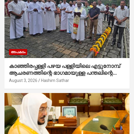
അപകടം
കാഞ്ഞിരപ്പള്ളി പഴയ പള്ളിയിലെ എട്ടുനോമ്പ്
ആചരണത്തിന്റെ ഭാഗമായുള്ള പന്തലിന്റെ
കാൽനാട്ട് കർമ്മം ആർച്ച് പ്രീസ്റ്റ് വെരി.
August 3, 2026
Hashim Sathar
റവ.ഫാ. കുര്യൻ താമരശ്ശേരി നിർവഹിക്കുന്നു.