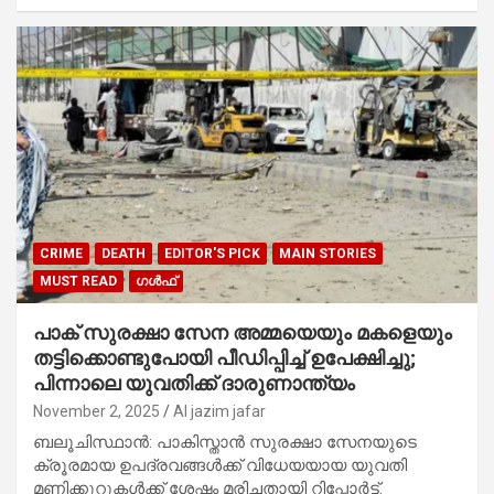
CRIME
DEATH
EDITOR'S PICK
MAIN STORIES
MUST READ
ഗൾഫ്
പാക് സുരക്ഷാ സേന അമ്മയെയും മകളെയും
തട്ടിക്കൊണ്ടുപോയി പീഡിപ്പിച്ച് ഉപേക്ഷിച്ചു;
പിന്നാലെ യുവതിക്ക് ദാരുണാന്ത്യം
November 2, 2025
Al jazim jafar
ബലൂചിസ്ഥാന്‍: പാകിസ്താന്‍ സുരക്ഷാ സേനയുടെ
ക്രൂരമായ ഉപദ്രവങ്ങള്‍ക്ക് വിധേയയായ യുവതി
മണിക്കൂറുകള്‍ക്ക് ശേഷം മരിച്ചതായി റിപ്പോര്‍ട്ട്.