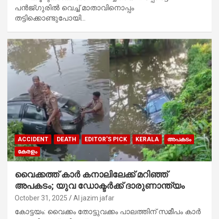
പന്‍ജ്ഗുരില്‍ വെച്ച് മാതാവിനൊപ്പം
തട്ടിക്കൊണ്ടുപോയി…
ACCIDENT
DEATH
EDITOR'S PICK
KERALA
അപകടം
കേരളം
വൈക്കത്ത് കാർ കനാലിലേക്ക് മറിഞ്ഞ്
അപകടം; യുവ ഡോക്ടര്‍ക്ക് ദാരുണാന്ത്യം
October 31, 2025
Al jazim jafar
കോട്ടയം: വൈക്കം തോട്ടുവക്കം പാലത്തിന് സമീപം കാർ