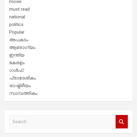
movie
must read
national
politics
Popular
അപകടം
ആരോഗ്യം
ഇന്ത്യ
കേരളം
ഗൾഫ്
പ്രാദേശികം
രാഷ്ട്രീയം
സാമ്പത്തികം
S
e
a