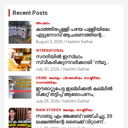
r
c
Recent Posts
h
അപകടം
കാഞ്ഞിരപ്പള്ളി പഴയ പള്ളിയിലെ
എട്ടുനോമ്പ് ആചരണത്തിന്റെ
ഭാഗമായുള്ള പന്തലിന്റെ കാൽനാട്ട്
August 3, 2026
Hashim Sathar
കർമ്മം ആർച്ച് പ്രീസ്റ്റ് വെരി. റവ.ഫാ.
INTERNATIONAL
കുര്യൻ താമരശ്ശേരി
സൗദിയില്‍ ഇസ്‌ലാം
നിർവഹിക്കുന്നു.
സ്വീകരിക്കുന്നവര്‍ക്കായി ‘ന്യൂ
മുസ്ലിം’ ഡിജിറ്റല്‍ കാര്‍ഡ് സേവനം
July 30, 2026
Hashim Sathar
ആരംഭിച്ചു
CRIME
കേരളം
പ്രാദേശികം
രാഷ്ട്രീയം
സാമ്പത്തികം
ഈരാറ്റുപേട്ട ഇല്ലിക്കൽ കല്ലിൽ
ടിക്കറ്റ് തട്ടിപ്പ് ആരോപണം;
July 29, 2026
Hashim Sathar
MAIN STORIES
കേരളം
രാഷ്ട്രീയം
സാബു.എം.ജേക്കബ് വഞ്ചിച്ചു; 20
ലക്ഷത്തിന്റെ ബൈക്ക് വിറ്റാണ്
തൃക്കാക്കരയില്‍ മത്സരിച്ചത്!