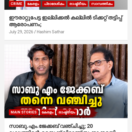
CRIME
കേരളം
പ്രാദേശികം
രാഷ്ട്രീയം
സാമ്പത്തികം
ഈരാറ്റുപേട്ട ഇല്ലിക്കൽ കല്ലിൽ ടിക്കറ്റ് തട്ടിപ്പ്
ആരോപണം;
July 29, 2026
Hashim Sathar
MAIN STORIES
കേരളം
രാഷ്ട്രീയം
സാബു.എം.ജേക്കബ് വഞ്ചിച്ചു; 20