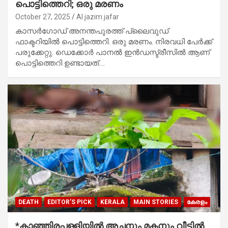
പൊട്ടിത്തെറി; ഒരു മരണം
October 27, 2025
Al jazim jafar
കാസർഗോഡ് അനന്തപുരത്ത് പ്ലൈവുഡ്
ഫാക്ടറിയിൽ പൊട്ടിത്തെറി. ഒരു മരണം. നിരവധി പേർക്ക്
പരുക്കേറ്റു. ഡെക്കോർ പാനൽ ഇൻഡസ്ട്രീസിൽ ആണ്
പൊട്ടിത്തെറി ഉണ്ടായത്.…
DEATH
EDITOR'S PICK
KERALA
MAIN STORIES
കേരളം
*കാഞ്ഞിരപ്പള്ളിയിൽ അച്ഛനും മകനും വീട്ടിൽ