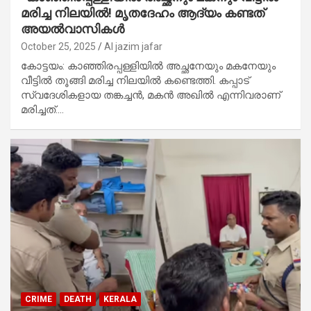
മരിച്ച നിലയിൽ! മൃതദേഹം ആദ്യം കണ്ടത്
അയൽവാസികൾ
October 25, 2025
Al jazim jafar
കോട്ടയം: കാഞ്ഞിരപ്പള്ളിയിൽ അച്ഛനേയും മകനേയും
വീട്ടിൽ തൂങ്ങി മരിച്ച നിലയിൽ കണ്ടെത്തി. കപ്പാട്
സ്വദേശികളായ തങ്കച്ചൻ, മകൻ അഖിൽ എന്നിവരാണ്
മരിച്ചത്.…
CRIME
DEATH
KERALA