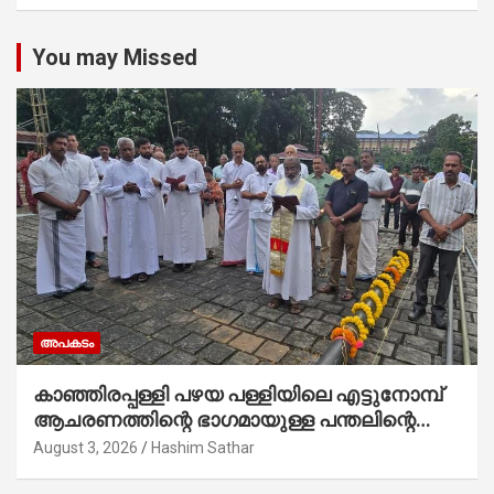
You may Missed
അപകടം
കാഞ്ഞിരപ്പള്ളി പഴയ പള്ളിയിലെ എട്ടുനോമ്പ്
ആചരണത്തിന്റെ ഭാഗമായുള്ള പന്തലിന്റെ
കാൽനാട്ട് കർമ്മം ആർച്ച് പ്രീസ്റ്റ് വെരി.
August 3, 2026
Hashim Sathar
റവ.ഫാ. കുര്യൻ താമരശ്ശേരി നിർവഹിക്കുന്നു.