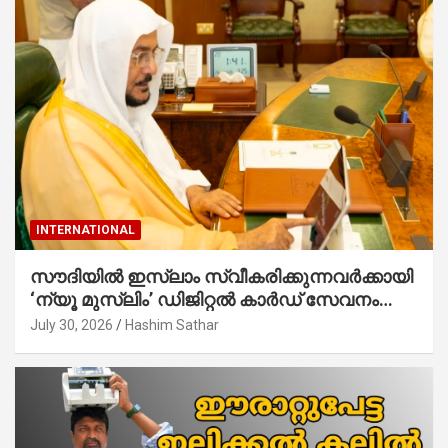
INTERNATIONAL
സൗദിയില്‍ ഇസ്‌ലാം സ്വീകരിക്കുന്നവര്‍ക്കായി
‘ന്യൂ മുസ്ലിം’ ഡിജിറ്റല്‍ കാര്‍ഡ് സേവനം
ആരംഭിച്ചു
July 30, 2026
Hashim Sathar