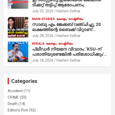
ടിക്കറ്റ് തട്ടിപ്പ് ആരോപണം;
July 29, 2026
Hashim Sathar
MAIN STORIES
കേരളം
രാഷ്ട്രീയം
സാബു.എം.ജേക്കബ് വഞ്ചിച്ചു; 20
ലക്ഷത്തിന്റെ ബൈക്ക് വിറ്റാണ്
തൃക്കാക്കരയില്‍ മത്സരിച്ചത്!
July 28, 2026
Hashim Sathar
പ്രചാരണത്തിന് രണ്ടേ രണ്ടുപേര്‍
KERALA
കേരളം
രാഷ്ട്രീയം
മാത്രമാണ് ഉണ്ടായിരുന്നത്;
പ്ലീഡർ നിയമന വിവാദം: ‘KSU-ന്
സാബുവിന്റേത് വ്യക്തിപരമായ
പരാതിയുണ്ടെങ്കിൽ പരിശോധിക്കും’;
നേട്ടത്തിനുള്ള പാര്‍ട്ടി; ഇപ്പോള്‍
രമേശ് ചെന്നിത്തല
ഫോണ്‍ വിളിച്ചാല്‍ എടുക്കില്ല;
July 18, 2026
Hashim Sathar
തിരഞ്ഞെടുപ്പിലെ ദുരനുഭവങ്ങള്‍
തുറന്നടിച്ച് അഖില്‍ മാരാര്‍ ട്വന്റി 20
വിട്ടു
Categories
Accident
(11)
CRIME
(55)
Death
(14)
Editor's Pick
(92)