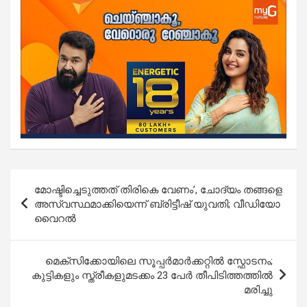
Post
മോഷ്ടിച്ചെടുത്തത് തിരികെ വേണം’, ചോദ്യം തങ്ങളെ
navigation
അസ്വസ്ഥമാക്കിയെന്ന് ബ്രിട്ടീഷ് യുവതി; വീഡിയോ
വൈറൽ
മെക്സിക്കോയിലെ സൂപ്പർമാർക്കറ്റിൽ സ്ഫോടനം;
കുട്ടികളും സ്ത്രീകളുമടക്കം 23 പേർ തീപിടിത്തത്തില്‍
മരിച്ചു