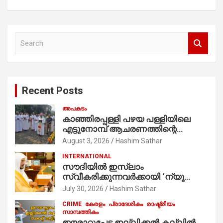
S
e
a
r
c
Recent Posts
h
അപകടം
കാഞ്ഞിരപ്പള്ളി പഴയ പള്ളിയിലെ
എട്ടുനോമ്പ് ആചരണത്തിന്റെ
ഭാഗമായുള്ള പന്തലിന്റെ കാൽനാട്ട്
August 3, 2026
Hashim Sathar
കർമ്മം ആർച്ച് പ്രീസ്റ്റ് വെരി. റവ.ഫാ.
INTERNATIONAL
കുര്യൻ താമരശ്ശേരി
സൗദിയില്‍ ഇസ്‌ലാം
നിർവഹിക്കുന്നു.
സ്വീകരിക്കുന്നവര്‍ക്കായി ‘ന്യൂ
മുസ്ലിം’ ഡിജിറ്റല്‍ കാര്‍ഡ് സേവനം
July 30, 2026
Hashim Sathar
ആരംഭിച്ചു
CRIME
കേരളം
പ്രാദേശികം
രാഷ്ട്രീയം
സാമ്പത്തികം
ഈരാറ്റുപേട്ട ഇല്ലിക്കൽ കല്ലിൽ