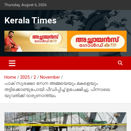
Skip
Thursday, August 6, 2026
to
content
Kerala Times
Home
2025
2
November
പാക് സുരക്ഷാ സേന അമ്മയെയും മകളെയും
തട്ടിക്കൊണ്ടുപോയി പീഡിപ്പിച്ച് ഉപേക്ഷിച്ചു; പിന്നാലെ
യുവതിക്ക് ദാരുണാന്ത്യം