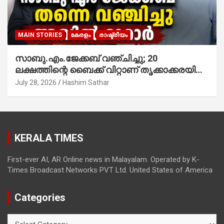
MAIN STORIES
കേരളം
രാഷ്ട്രീയം
സാബു.എം.ജേക്കബ് വഞ്ചിച്ചു; 20
ലക്ഷത്തിന്റെ ബൈക്ക് വിറ്റാണ് തൃക്കാക്കരയില്‍
മത്സരിച്ചത്! പ്രചാരണത്തിന് രണ്ടേ രണ്ടുപേര്‍
July 28, 2026
Hashim Sathar
മാത്രമാണ് ഉണ്ടായിരുന്നത്; സാബുവിന്റേത്
വ്യക്തിപരമായ നേട്ടത്തിനുള്ള പാര്‍ട്ടി;
ഇപ്പോള്‍ ഫോണ്‍ വിളിച്ചാല്‍ എടുക്കില്ല;
തിരഞ്ഞെടുപ്പിലെ ദുരനുഭവങ്ങള്‍ തുറന്നടിച്ച്
KERALA TIMES
അഖില്‍ മാരാര്‍ ട്വന്റി 20 വിട്ടു
First-ever AI, AR Online news in Malayalam. Operated by K-
Times Broadcast Networks PVT Ltd. United States of America
Categories
Categories