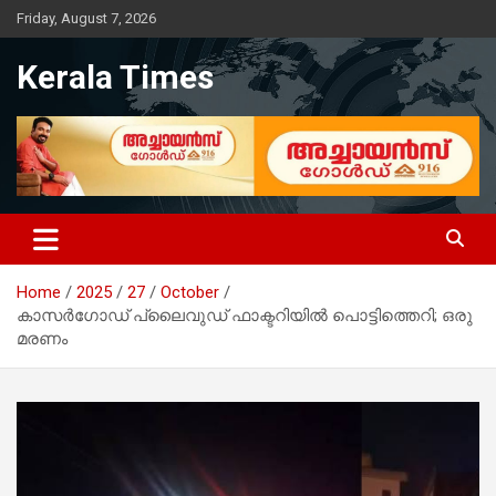
Skip
Friday, August 7, 2026
to
content
Kerala Times
Home
2025
27
October
കാസർഗോഡ് പ്ലൈവുഡ് ഫാക്ടറിയിൽ പൊട്ടിത്തെറി; ഒരു
മരണം