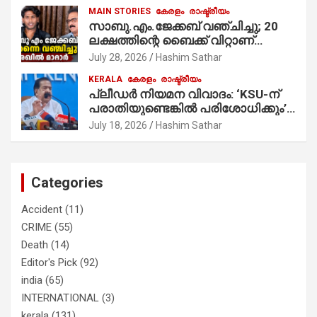
MAIN STORIES
കേരളം
രാഷ്ട്രീയം
സാബു.എം.ജേക്കബ് വഞ്ചിച്ചു; 20
ലക്ഷത്തിന്റെ ബൈക്ക് വിറ്റാണ്
തൃക്കാക്കരയില്‍ മത്സരിച്ചത്!
July 28, 2026
Hashim Sathar
പ്രചാരണത്തിന് രണ്ടേ രണ്ടുപേര്‍
KERALA
കേരളം
രാഷ്ട്രീയം
മാത്രമാണ് ഉണ്ടായിരുന്നത്;
പ്ലീഡർ നിയമന വിവാദം: ‘KSU-ന്
സാബുവിന്റേത് വ്യക്തിപരമായ
പരാതിയുണ്ടെങ്കിൽ പരിശോധിക്കും’;
നേട്ടത്തിനുള്ള പാര്‍ട്ടി; ഇപ്പോള്‍
രമേശ് ചെന്നിത്തല
ഫോണ്‍ വിളിച്ചാല്‍ എടുക്കില്ല;
July 18, 2026
Hashim Sathar
തിരഞ്ഞെടുപ്പിലെ ദുരനുഭവങ്ങള്‍
തുറന്നടിച്ച് അഖില്‍ മാരാര്‍ ട്വന്റി 20
വിട്ടു
Categories
Accident
(11)
CRIME
(55)
Death
(14)
Editor's Pick
(92)
india
(65)
INTERNATIONAL
(3)
kerala
(131)