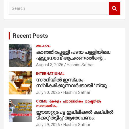
S
e
a
r
c
Recent Posts
h
അപകടം
കാഞ്ഞിരപ്പള്ളി പഴയ പള്ളിയിലെ
എട്ടുനോമ്പ് ആചരണത്തിന്റെ
ഭാഗമായുള്ള പന്തലിന്റെ കാൽനാട്ട്
August 3, 2026
Hashim Sathar
കർമ്മം ആർച്ച് പ്രീസ്റ്റ് വെരി. റവ.ഫാ.
INTERNATIONAL
കുര്യൻ താമരശ്ശേരി
സൗദിയില്‍ ഇസ്‌ലാം
നിർവഹിക്കുന്നു.
സ്വീകരിക്കുന്നവര്‍ക്കായി ‘ന്യൂ
മുസ്ലിം’ ഡിജിറ്റല്‍ കാര്‍ഡ് സേവനം
July 30, 2026
Hashim Sathar
ആരംഭിച്ചു
CRIME
കേരളം
പ്രാദേശികം
രാഷ്ട്രീയം
സാമ്പത്തികം
ഈരാറ്റുപേട്ട ഇല്ലിക്കൽ കല്ലിൽ
ടിക്കറ്റ് തട്ടിപ്പ് ആരോപണം;
July 29, 2026
Hashim Sathar