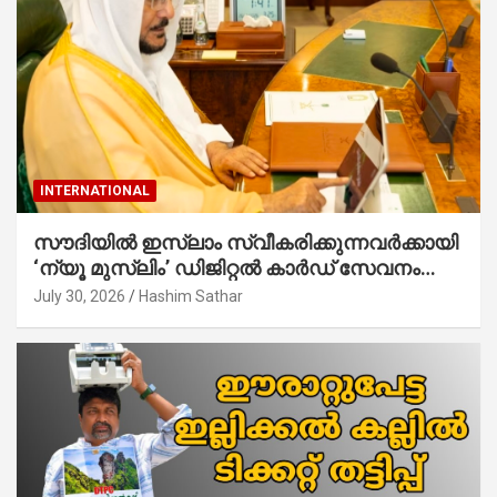
INTERNATIONAL
സൗദിയില്‍ ഇസ്‌ലാം സ്വീകരിക്കുന്നവര്‍ക്കായി
‘ന്യൂ മുസ്ലിം’ ഡിജിറ്റല്‍ കാര്‍ഡ് സേവനം
ആരംഭിച്ചു
July 30, 2026
Hashim Sathar