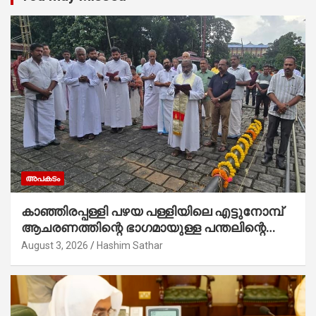
അപകടം
കാഞ്ഞിരപ്പള്ളി പഴയ പള്ളിയിലെ എട്ടുനോമ്പ്
ആചരണത്തിന്റെ ഭാഗമായുള്ള പന്തലിന്റെ
കാൽനാട്ട് കർമ്മം ആർച്ച് പ്രീസ്റ്റ് വെരി.
August 3, 2026
Hashim Sathar
റവ.ഫാ. കുര്യൻ താമരശ്ശേരി നിർവഹിക്കുന്നു.