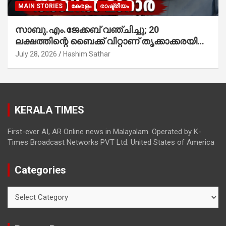
MAIN STORIES
കേരളം
രാഷ്ട്രീയം
സാബു.എം.ജേക്കബ് വഞ്ചിച്ചു; 20
ലക്ഷത്തിന്റെ ബൈക്ക് വിറ്റാണ് തൃക്കാക്കരയില്‍
മത്സരിച്ചത്! പ്രചാരണത്തിന് രണ്ടേ രണ്ടുപേര്‍
July 28, 2026
Hashim Sathar
മാത്രമാണ് ഉണ്ടായിരുന്നത്; സാബുവിന്റേത്
വ്യക്തിപരമായ നേട്ടത്തിനുള്ള പാര്‍ട്ടി;
ഇപ്പോള്‍ ഫോണ്‍ വിളിച്ചാല്‍ എടുക്കില്ല;
തിരഞ്ഞെടുപ്പിലെ ദുരനുഭവങ്ങള്‍ തുറന്നടിച്ച്
KERALA TIMES
അഖില്‍ മാരാര്‍ ട്വന്റി 20 വിട്ടു
First-ever AI, AR Online news in Malayalam. Operated by K-
Times Broadcast Networks PVT Ltd. United States of America
Categories
Categories