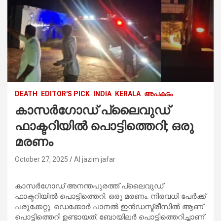
DEATH
EDITOR'S PICK
INDIA
KERALA
അപകടം
കാസർഗോഡ് പ്ലൈവുഡ്
ഫാക്ടറിയിൽ പൊട്ടിത്തെറി; ഒരു
മരണം
October 27, 2025
Al jazim jafar
കാസർഗോഡ് അനന്തപുരത്ത് പ്ലൈവുഡ്
ഫാക്ടറിയിൽ പൊട്ടിത്തെറി. ഒരു മരണം. നിരവധി പേർക്ക്
പരുക്കേറ്റു. ഡെക്കോർ പാനൽ ഇൻഡസ്ട്രീസിൽ ആണ്
പൊട്ടിത്തെറി ഉണ്ടായത്. ബോയിലർ പൊട്ടിത്തെറിച്ചാണ്