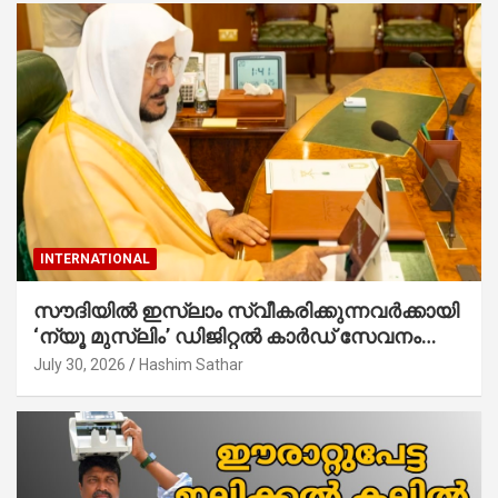
INTERNATIONAL
സൗദിയില്‍ ഇസ്‌ലാം സ്വീകരിക്കുന്നവര്‍ക്കായി
‘ന്യൂ മുസ്ലിം’ ഡിജിറ്റല്‍ കാര്‍ഡ് സേവനം
ആരംഭിച്ചു
July 30, 2026
Hashim Sathar