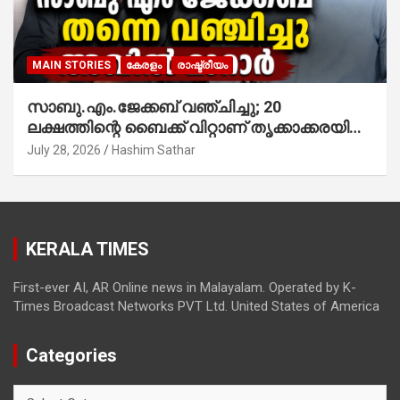
MAIN STORIES
കേരളം
രാഷ്ട്രീയം
സാബു.എം.ജേക്കബ് വഞ്ചിച്ചു; 20
ലക്ഷത്തിന്റെ ബൈക്ക് വിറ്റാണ് തൃക്കാക്കരയില്‍
മത്സരിച്ചത്! പ്രചാരണത്തിന് രണ്ടേ രണ്ടുപേര്‍
July 28, 2026
Hashim Sathar
മാത്രമാണ് ഉണ്ടായിരുന്നത്; സാബുവിന്റേത്
വ്യക്തിപരമായ നേട്ടത്തിനുള്ള പാര്‍ട്ടി;
ഇപ്പോള്‍ ഫോണ്‍ വിളിച്ചാല്‍ എടുക്കില്ല;
തിരഞ്ഞെടുപ്പിലെ ദുരനുഭവങ്ങള്‍ തുറന്നടിച്ച്
KERALA TIMES
അഖില്‍ മാരാര്‍ ട്വന്റി 20 വിട്ടു
First-ever AI, AR Online news in Malayalam. Operated by K-
Times Broadcast Networks PVT Ltd. United States of America
Categories
Categories