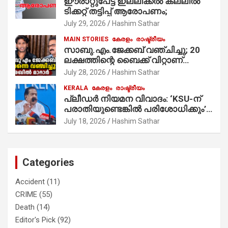
ഈരാറ്റുപേട്ട ഇല്ലിക്കൽ കല്ലിൽ
ടിക്കറ്റ് തട്ടിപ്പ് ആരോപണം;
July 29, 2026
Hashim Sathar
MAIN STORIES
കേരളം
രാഷ്ട്രീയം
സാബു.എം.ജേക്കബ് വഞ്ചിച്ചു; 20
ലക്ഷത്തിന്റെ ബൈക്ക് വിറ്റാണ്
തൃക്കാക്കരയില്‍ മത്സരിച്ചത്!
July 28, 2026
Hashim Sathar
പ്രചാരണത്തിന് രണ്ടേ രണ്ടുപേര്‍
KERALA
കേരളം
രാഷ്ട്രീയം
മാത്രമാണ് ഉണ്ടായിരുന്നത്;
പ്ലീഡർ നിയമന വിവാദം: ‘KSU-ന്
സാബുവിന്റേത് വ്യക്തിപരമായ
പരാതിയുണ്ടെങ്കിൽ പരിശോധിക്കും’;
നേട്ടത്തിനുള്ള പാര്‍ട്ടി; ഇപ്പോള്‍
രമേശ് ചെന്നിത്തല
ഫോണ്‍ വിളിച്ചാല്‍ എടുക്കില്ല;
July 18, 2026
Hashim Sathar
തിരഞ്ഞെടുപ്പിലെ ദുരനുഭവങ്ങള്‍
തുറന്നടിച്ച് അഖില്‍ മാരാര്‍ ട്വന്റി 20
വിട്ടു
Categories
Accident
(11)
CRIME
(55)
Death
(14)
Editor's Pick
(92)