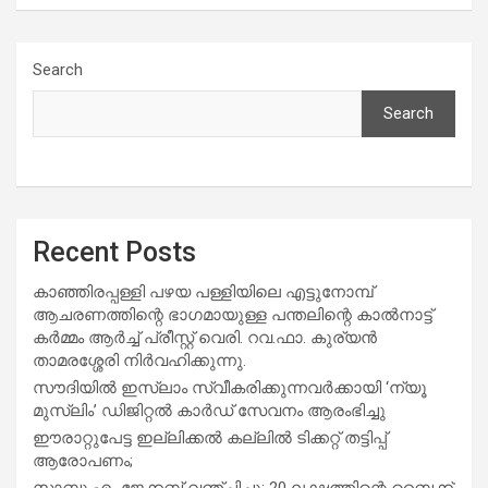
Search
Search
Recent Posts
കാഞ്ഞിരപ്പള്ളി പഴയ പള്ളിയിലെ എട്ടുനോമ്പ്
ആചരണത്തിന്റെ ഭാഗമായുള്ള പന്തലിന്റെ കാൽനാട്ട്
കർമ്മം ആർച്ച് പ്രീസ്റ്റ് വെരി. റവ.ഫാ. കുര്യൻ
താമരശ്ശേരി നിർവഹിക്കുന്നു.
സൗദിയില്‍ ഇസ്‌ലാം സ്വീകരിക്കുന്നവര്‍ക്കായി ‘ന്യൂ
മുസ്ലിം’ ഡിജിറ്റല്‍ കാര്‍ഡ് സേവനം ആരംഭിച്ചു
ഈരാറ്റുപേട്ട ഇല്ലിക്കൽ കല്ലിൽ ടിക്കറ്റ് തട്ടിപ്പ്
ആരോപണം;
സാബു.എം.ജേക്കബ് വഞ്ചിച്ചു; 20 ലക്ഷത്തിന്റെ ബൈക്ക്