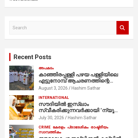
S
e
a
r
c
Recent Posts
h
അപകടം
കാഞ്ഞിരപ്പള്ളി പഴയ പള്ളിയിലെ
എട്ടുനോമ്പ് ആചരണത്തിന്റെ
ഭാഗമായുള്ള പന്തലിന്റെ കാൽനാട്ട്
August 3, 2026
Hashim Sathar
കർമ്മം ആർച്ച് പ്രീസ്റ്റ് വെരി. റവ.ഫാ.
INTERNATIONAL
കുര്യൻ താമരശ്ശേരി
സൗദിയില്‍ ഇസ്‌ലാം
നിർവഹിക്കുന്നു.
സ്വീകരിക്കുന്നവര്‍ക്കായി ‘ന്യൂ
മുസ്ലിം’ ഡിജിറ്റല്‍ കാര്‍ഡ് സേവനം
July 30, 2026
Hashim Sathar
ആരംഭിച്ചു
CRIME
കേരളം
പ്രാദേശികം
രാഷ്ട്രീയം
സാമ്പത്തികം