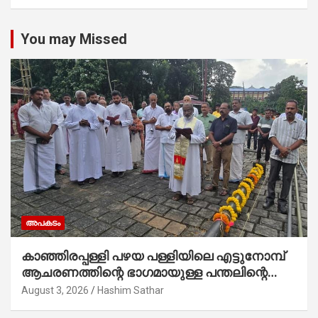
You may Missed
അപകടം
കാഞ്ഞിരപ്പള്ളി പഴയ പള്ളിയിലെ എട്ടുനോമ്പ്
ആചരണത്തിന്റെ ഭാഗമായുള്ള പന്തലിന്റെ
കാൽനാട്ട് കർമ്മം ആർച്ച് പ്രീസ്റ്റ് വെരി.
August 3, 2026
Hashim Sathar
റവ.ഫാ. കുര്യൻ താമരശ്ശേരി നിർവഹിക്കുന്നു.