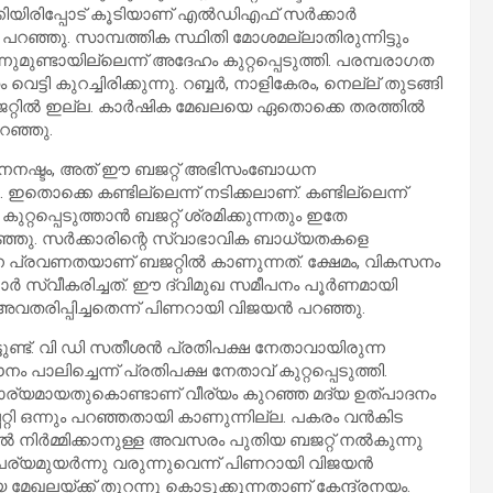
ക്കിയിരിപ്പോട് കൂടിയാണ് എൽഡിഎഫ് സർക്കാർ
ഞ്ഞു. സാമ്പത്തിക സ്ഥിതി മോശമല്ലാതിരുന്നിട്ടും
ുമുണ്ടായില്ലെന്ന് അദേഹം കുറ്റപ്പെടുത്തി. പരമ്പരാഗത
 കുറച്ചിരിക്കുന്നു. റബ്ബർ, നാളികേരം, നെല്ല് തുടങ്ങി
്റിൽ ഇല്ല. കാർഷിക മേഖലയെ ഏതൊക്കെ തരത്തിൽ
റഞ്ഞു.
്ന ധനനഷ്ടം, അത് ഈ ബജറ്റ് അഭിസംബോധന
 ഇതൊക്കെ കണ്ടില്ലെന്ന് നടിക്കലാണ്. കണ്ടില്ലെന്ന്
ുറ്റപ്പെടുത്താൻ ബജറ്റ് ശ്രമിക്കുന്നതും ഇതേ
റഞ്ഞു. സർക്കാരിന്റെ സ്വാഭാവിക ബാധ്യതകളെ
യുന്ന പ്രവണതയാണ് ബജറ്റിൽ കാണുന്നത്. ക്ഷേമം, വികസനം
ർ സ്വീകരിച്ചത്. ഈ ദ്വിമുഖ സമീപനം പൂർണമായി
വതരിപ്പിച്ചതെന്ന് പിണറായി വിജയൻ‌ പറഞ്ഞു.
ുണ്ട്. വി ഡി സതീശൻ പ്രതിപക്ഷ നേതാവായിരുന്ന
പാലിച്ചെന്ന് പ്രതിപക്ഷ നേതാവ് കുറ്റപ്പെടുത്തി.
ര്യമായതുകൊണ്ടാണ് വീര്യം കുറഞ്ഞ മദ്യ ഉത്പാദനം
്റി ഒന്നും പറഞ്ഞതായി കാണുന്നില്ല. പകരം വൻകിട
ൽ നിർമ്മിക്കാനുള്ള അവസരം പുതിയ ബജറ്റ് നൽകുന്നു
ൽപര്യമുയർന്നു വരുന്നുവെന്ന് പിണറായി വിജയൻ
മേഖലയ്ക്ക് തുറന്നു കൊടുക്കുന്നതാണ് കേന്ദ്രനയം.