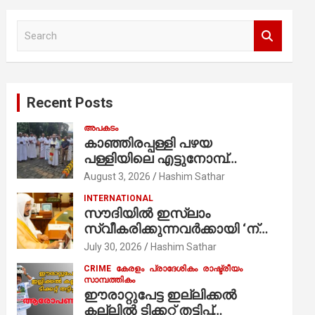
S
e
a
r
c
Recent Posts
h
അപകടം
കാഞ്ഞിരപ്പള്ളി പഴയ
പള്ളിയിലെ എട്ടുനോമ്പ്
ആചരണത്തിന്റെ ഭാഗമായുള്ള
August 3, 2026
Hashim Sathar
പന്തലിന്റെ കാൽനാട്ട് കർമ്മം
INTERNATIONAL
ആർച്ച് പ്രീസ്റ്റ് വെരി. റവ.ഫാ.
സൗദിയില്‍ ഇസ്‌ലാം
കുര്യൻ താമരശ്ശേരി
സ്വീകരിക്കുന്നവര്‍ക്കായി ‘ന്യൂ
നിർവഹിക്കുന്നു.
മുസ്ലിം’ ഡിജിറ്റല്‍ കാര്‍ഡ്
July 30, 2026
Hashim Sathar
സേവനം ആരംഭിച്ചു
CRIME
കേരളം
പ്രാദേശികം
രാഷ്ട്രീയം
സാമ്പത്തികം
ഈരാറ്റുപേട്ട ഇല്ലിക്കൽ
കല്ലിൽ ടിക്കറ്റ് തട്ടിപ്പ്