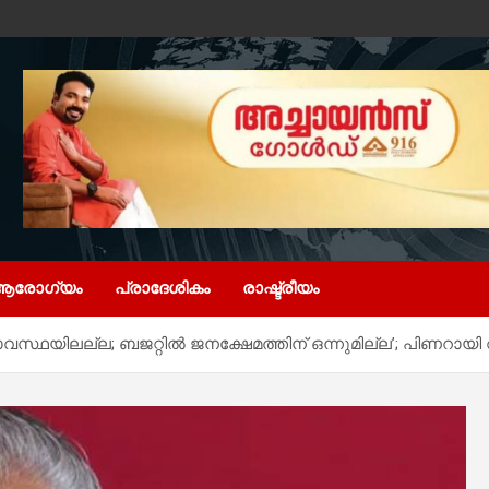
ആരോഗ്യം
പ്രാദേശികം
രാഷ്ട്രീയം
സ്ഥയിലല്ല; ബജറ്റിൽ ജനക്ഷേമത്തിന് ഒന്നുമില്ല’; പിണറായ