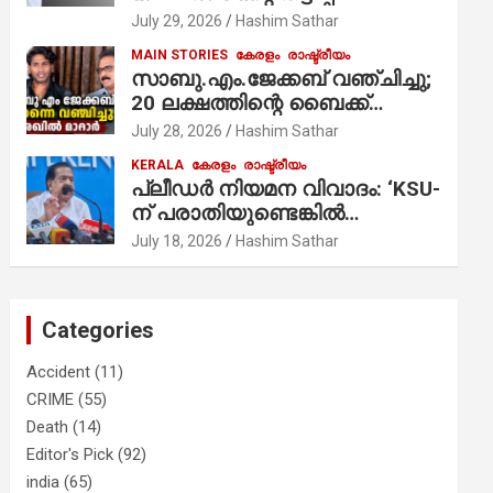
ആരോപണം;
July 29, 2026
Hashim Sathar
MAIN STORIES
കേരളം
രാഷ്ട്രീയം
സാബു.എം.ജേക്കബ് വഞ്ചിച്ചു;
20 ലക്ഷത്തിന്റെ ബൈക്ക്
വിറ്റാണ് തൃക്കാക്കരയില്‍
July 28, 2026
Hashim Sathar
മത്സരിച്ചത്! പ്രചാരണത്തിന്
KERALA
കേരളം
രാഷ്ട്രീയം
രണ്ടേ രണ്ടുപേര്‍ മാത്രമാണ്
പ്ലീഡർ നിയമന വിവാദം: ‘KSU-
ഉണ്ടായിരുന്നത്; സാബുവിന്റേത്
ന് പരാതിയുണ്ടെങ്കിൽ
വ്യക്തിപരമായ നേട്ടത്തിനുള്ള
പരിശോധിക്കും’; രമേശ്
July 18, 2026
Hashim Sathar
പാര്‍ട്ടി; ഇപ്പോള്‍ ഫോണ്‍
ചെന്നിത്തല
വിളിച്ചാല്‍ എടുക്കില്ല;
തിരഞ്ഞെടുപ്പിലെ
ദുരനുഭവങ്ങള്‍ തുറന്നടിച്ച്
Categories
അഖില്‍ മാരാര്‍ ട്വന്റി 20 വിട്ടു
Accident
(11)
CRIME
(55)
Death
(14)
Editor's Pick
(92)
india
(65)