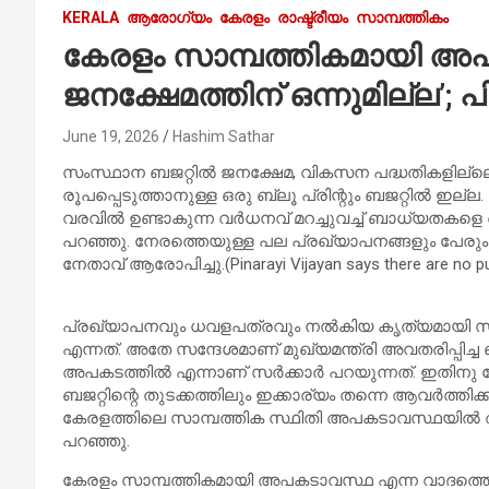
KERALA
ആരോഗ്യം
കേരളം
രാഷ്ട്രീയം
സാമ്പത്തികം
കേരളം സാമ്പത്തികമായി അ
ജനക്ഷേമത്തിന് ഒന്നുമില്ല’
June 19, 2026
Hashim Sathar
സംസ്ഥാന ബജറ്റിൽ ജനക്ഷേമ, വികസന പദ്ധതികളില്ലെ
രൂപപ്പെടുത്താനുള്ള ഒരു ബ്ലൂ പ്രിന്റും ബജറ്റിൽ ഇ
വരവിൽ ഉണ്ടാകുന്ന വർധനവ് മറച്ചുവച്ച് ബാധ്യതകളെ പെ
പറഞ്ഞു. നേരത്തെയുള്ള പല പ്രഖ്യാപനങ്ങളും പേരും മാ
നേതാവ് ആരോപിച്ചു.(Pinarayi Vijayan says there are no pub
പ്രഖ്യാപനവും ധവളപത്രവും നൽകിയ കൃത്യമായി സ
എന്നത്. അതേ സന്ദേശമാണ് മുഖ്യമന്ത്രി അവതരിപ്പിച്
അപകടത്തിൽ എന്നാണ് സർക്കാർ പറയുന്നത്. ഇതിനു 
ബജറ്റിന്റെ തുടക്കത്തിലും ഇക്കാര്യം തന്നെ ആവർത്
കേരളത്തിലെ സാമ്പത്തിക സ്ഥിതി അപകടാവസ്ഥയിൽ അല
പറഞ്ഞു.
കേരളം സാമ്പത്തികമായി അപകടാവസ്ഥ എന്ന വാദത്തെ നി