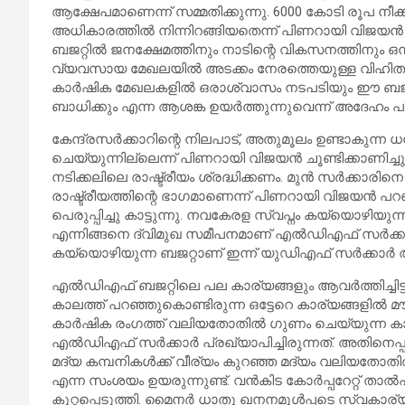
ആക്ഷേപമാണെന്ന് സമ്മതിക്കുന്നു. 6000 കോടി രൂപ നീ
അധികാരത്തിൽ നിന്നിറങ്ങിയതെന്ന് പിണറായി വിജയൻ പറ
ബജറ്റിൽ ജനക്ഷേമത്തിനും നാടിന്റെ വികസനത്തിനും ഒന്ന
വ്യവസായ മേഖലയിൽ അടക്കം നേരത്തെയുള്ള വിഹിതം വെട്ടി
കാർഷിക മേഖലകളിൽ ഒരാശ്വാസം നടപടിയും ഈ ബജറ
ബാധിക്കും എന്ന ആശങ്ക ഉയർത്തുന്നുവെന്ന് അദേഹം പ
കേന്ദ്രസർക്കാറിന്റെ നിലപാട്, അതുമൂലം ഉണ്ടാകുന
ചെയ്യുന്നില്ലെന്ന് പിണറായി വിജയൻ ചൂണ്ടിക്കാണിച്ചു.
നടിക്കലിലെ രാഷ്ട്രീയം ശ്രദ്ധിക്കണം. മുൻ സർക്കാരിനെ ക
രാഷ്ട്രീയത്തിന്റെ ഭാഗമാണെന്ന് പിണറായി വിജയൻ പ
പെരുപ്പിച്ചു കാട്ടുന്നു. നവകേരള സ്വപ്നം കയ്യൊഴി
എന്നിങ്ങനെ ദ്വിമുഖ സമീപനമാണ് എൽഡിഎഫ് സർക്കാ
കയ്യൊഴിയുന്ന ബജറ്റാണ് ഇന്ന് യുഡിഎഫ് സർക്കാർ അ
എൽഡിഎഫ് ബജറ്റിലെ പല കാര്യങ്ങളും ആവർത്തിച്ചിട്ട
കാലത്ത് പറഞ്ഞുകൊണ്ടിരുന്ന ഒട്ടേറെ കാര്യങ്ങളിൽ മൗനം 
കാർഷിക രംഗത്ത് വലിയതോതിൽ ഗുണം ചെയ്യുന്ന കാ
എൽഡിഎഫ് സർക്കാർ പ്രഖ്യാപിച്ചിരുന്നത്. അതിനെപ്പറ
മദ്യ കമ്പനികൾക്ക് വീര്യം കുറഞ്ഞ മദ്യം വലിയതോതി
എന്ന സംശയം ഉയരുന്നുണ്ട്. വൻകിട കോർപ്പറേറ്റ് താ
കുറ്റപ്പെടുത്തി. മൈനർ ധാതു ഖനനമുൾപ്പടെ സ്വകാര്യ 