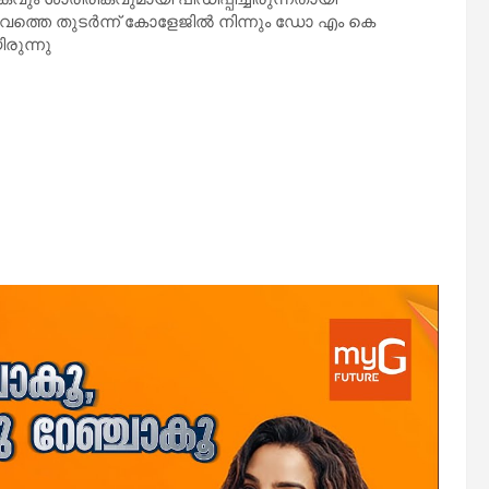
വത്തെ തുടർന്ന് കോളേജിൽ നിന്നും ഡോ എം കെ
രുന്നു