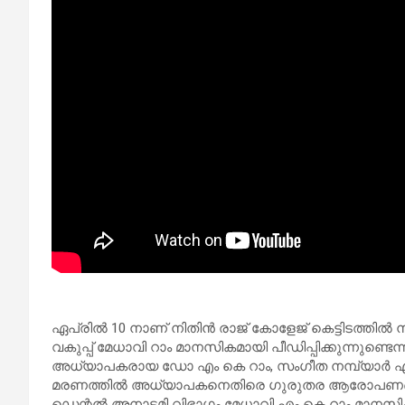
ഏപ്രില്‍ 10 നാണ് നിതിന്‍ രാജ് കോളേജ് കെട്ടിടത്തില്
വകുപ്പ് മേധാവി റാം മാനസികമായി പീഡിപ്പിക്കുന്നുണ്ടെന
അധ്യാപകരായ ഡോ എം കെ റാം, സംഗീത നമ്പ്യാർ എന
മരണത്തിൽ അധ്യാപകനെതിരെ ഗുരുതര ആരോപണങ്ങളുമാ
ഡെന്റൽ അനാട്ടമി വിഭാഗം മേധാവി എം കെ റാം മാനസികവ