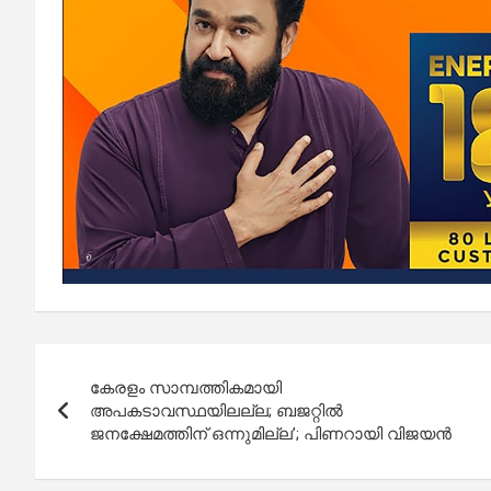
Post
കേരളം സാമ്പത്തികമായി
navigation
അപകടാവസ്ഥയിലല്ല; ബജറ്റിൽ
ജനക്ഷേമത്തിന് ഒന്നുമില്ല’; പിണറായി വിജയൻ