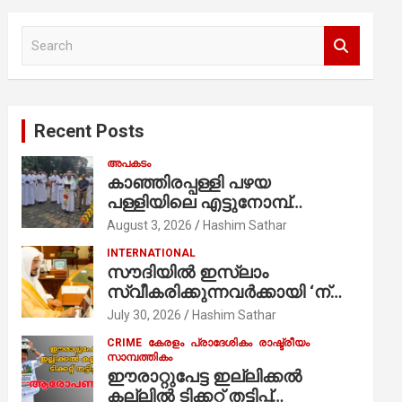
S
e
a
r
c
Recent Posts
h
അപകടം
കാഞ്ഞിരപ്പള്ളി പഴയ
പള്ളിയിലെ എട്ടുനോമ്പ്
ആചരണത്തിന്റെ ഭാഗമായുള്ള
August 3, 2026
Hashim Sathar
പന്തലിന്റെ കാൽനാട്ട് കർമ്മം
INTERNATIONAL
ആർച്ച് പ്രീസ്റ്റ് വെരി. റവ.ഫാ.
സൗദിയില്‍ ഇസ്‌ലാം
കുര്യൻ താമരശ്ശേരി
സ്വീകരിക്കുന്നവര്‍ക്കായി ‘ന്യൂ
നിർവഹിക്കുന്നു.
മുസ്ലിം’ ഡിജിറ്റല്‍ കാര്‍ഡ്
July 30, 2026
Hashim Sathar
സേവനം ആരംഭിച്ചു
CRIME
കേരളം
പ്രാദേശികം
രാഷ്ട്രീയം
സാമ്പത്തികം
ഈരാറ്റുപേട്ട ഇല്ലിക്കൽ
കല്ലിൽ ടിക്കറ്റ് തട്ടിപ്പ്