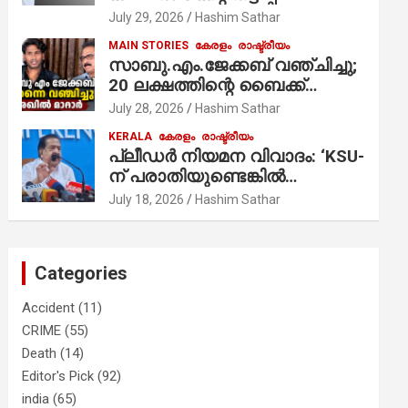
ആരോപണം;
July 29, 2026
Hashim Sathar
MAIN STORIES
കേരളം
രാഷ്ട്രീയം
സാബു.എം.ജേക്കബ് വഞ്ചിച്ചു;
20 ലക്ഷത്തിന്റെ ബൈക്ക്
വിറ്റാണ് തൃക്കാക്കരയില്‍
July 28, 2026
Hashim Sathar
മത്സരിച്ചത്! പ്രചാരണത്തിന്
KERALA
കേരളം
രാഷ്ട്രീയം
രണ്ടേ രണ്ടുപേര്‍ മാത്രമാണ്
പ്ലീഡർ നിയമന വിവാദം: ‘KSU-
ഉണ്ടായിരുന്നത്; സാബുവിന്റേത്
ന് പരാതിയുണ്ടെങ്കിൽ
വ്യക്തിപരമായ നേട്ടത്തിനുള്ള
പരിശോധിക്കും’; രമേശ്
July 18, 2026
Hashim Sathar
പാര്‍ട്ടി; ഇപ്പോള്‍ ഫോണ്‍
ചെന്നിത്തല
വിളിച്ചാല്‍ എടുക്കില്ല;
തിരഞ്ഞെടുപ്പിലെ
ദുരനുഭവങ്ങള്‍ തുറന്നടിച്ച്
Categories
അഖില്‍ മാരാര്‍ ട്വന്റി 20 വിട്ടു
Accident
(11)
CRIME
(55)
Death
(14)
Editor's Pick
(92)
india
(65)