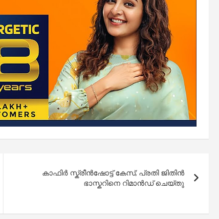
കാഫിർ സ്ക്രീൻഷോട്ട് കേസ്; പ്രതി ജിതിൻ
ഭാസ്കറിനെ റിമാൻഡ് ചെയ്തു