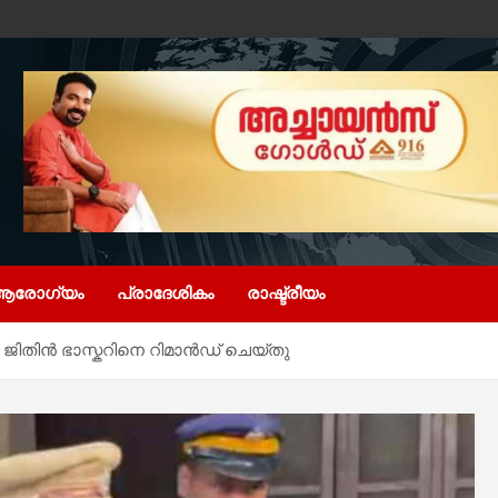
ആരോഗ്യം
പ്രാദേശികം
രാഷ്ട്രീയം
തി ജിതിൻ ഭാസ്കറിനെ റിമാൻഡ് ചെയ്തു