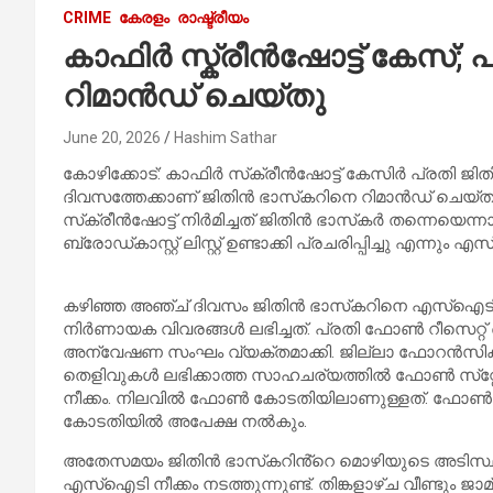
CRIME
കേരളം
രാഷ്ട്രീയം
കാഫിർ സ്ക്രീൻഷോട്ട് കേസ്; 
റിമാൻഡ് ചെയ്തു
June 20, 2026
Hashim Sathar
കോഴിക്കോട്: കാഫിര്‍ സ്‌ക്രീന്‍ഷോട്ട് കേസിര്‍ പ്രതി 
ദിവസത്തേക്കാണ് ജിതിന്‍ ഭാസ്‌കറിനെ റിമാൻഡ് ചെയ്തത
സ്‌ക്രീന്‍ഷോട്ട് നിര്‍മിച്ചത് ജിതിന്‍ ഭാസ്‌കര്‍ തന്നെയ
ബ്രോഡ്കാസ്റ്റ് ലിസ്റ്റ് ഉണ്ടാക്കി പ്രചരിപ്പിച്ചു എന്നും 
കഴിഞ്ഞ അഞ്ച് ദിവസം ജിതിന്‍ ഭാസ്‌കറിനെ എസ്‌ഐടി 
നിര്‍ണായക വിവരങ്ങള്‍ ലഭിച്ചത്. പ്രതി ഫോണ്‍ റീസെറ്റ
അന്വേഷണ സംഘം വ്യക്തമാക്കി. ജില്ലാ ഫോറന്‍സിക്
തെളിവുകള്‍ ലഭിക്കാത്ത സാഹചര്യത്തില്‍ ഫോണ്‍ സ്‌റ
നീക്കം. നിലവില്‍ ഫോണ്‍ കോടതിയിലാണുള്ളത്. ഫോണ
കോടതിയില്‍ അപേക്ഷ നല്‍കും.
അതേസമയം ജിതിന്‍ ഭാസ്‌കറിൻ്റെ മൊഴിയുടെ അടിസ്ഥ
എസ്‌ഐടി നീക്കം നടത്തുന്നുണ്ട്. തിങ്കളാഴ്ച വീണ്ടും ജാ