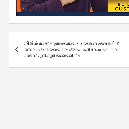
Post
നിതിൻ രാജ് ആത്മഹത്യ ചെയ്ത സംഭവത്തിൽ
navigation
ഒന്നാം പ്രതിയായ അധ്യാപകൻ ഡോ എം കെ
റാമിന് മുൻ‌കൂർ ജാമ്യമില്ല