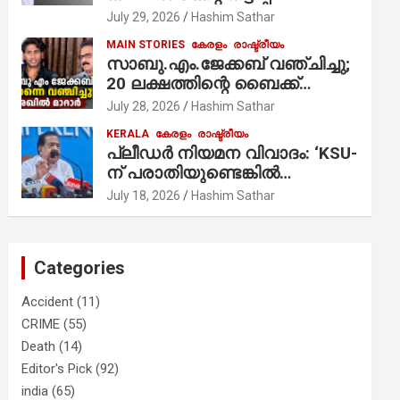
ആരോപണം;
July 29, 2026
Hashim Sathar
MAIN STORIES
കേരളം
രാഷ്ട്രീയം
സാബു.എം.ജേക്കബ് വഞ്ചിച്ചു;
20 ലക്ഷത്തിന്റെ ബൈക്ക്
വിറ്റാണ് തൃക്കാക്കരയില്‍
July 28, 2026
Hashim Sathar
മത്സരിച്ചത്! പ്രചാരണത്തിന്
KERALA
കേരളം
രാഷ്ട്രീയം
രണ്ടേ രണ്ടുപേര്‍ മാത്രമാണ്
പ്ലീഡർ നിയമന വിവാദം: ‘KSU-
ഉണ്ടായിരുന്നത്; സാബുവിന്റേത്
ന് പരാതിയുണ്ടെങ്കിൽ
വ്യക്തിപരമായ നേട്ടത്തിനുള്ള
പരിശോധിക്കും’; രമേശ്
July 18, 2026
Hashim Sathar
പാര്‍ട്ടി; ഇപ്പോള്‍ ഫോണ്‍
ചെന്നിത്തല
വിളിച്ചാല്‍ എടുക്കില്ല;
തിരഞ്ഞെടുപ്പിലെ
ദുരനുഭവങ്ങള്‍ തുറന്നടിച്ച്
Categories
അഖില്‍ മാരാര്‍ ട്വന്റി 20 വിട്ടു
Accident
(11)
CRIME
(55)
Death
(14)
Editor's Pick
(92)
india
(65)