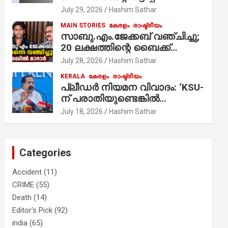
ആരോപണം;
July 29, 2026
Hashim Sathar
MAIN STORIES
കേരളം
രാഷ്ട്രീയം
സാബു.എം.ജേക്കബ് വഞ്ചിച്ചു;
20 ലക്ഷത്തിന്റെ ബൈക്ക്
വിറ്റാണ് തൃക്കാക്കരയില്‍
July 28, 2026
Hashim Sathar
മത്സരിച്ചത്! പ്രചാരണത്തിന്
KERALA
കേരളം
രാഷ്ട്രീയം
രണ്ടേ രണ്ടുപേര്‍ മാത്രമാണ്
പ്ലീഡർ നിയമന വിവാദം: ‘KSU-
ഉണ്ടായിരുന്നത്; സാബുവിന്റേത്
ന് പരാതിയുണ്ടെങ്കിൽ
വ്യക്തിപരമായ നേട്ടത്തിനുള്ള
പരിശോധിക്കും’; രമേശ്
July 18, 2026
Hashim Sathar
പാര്‍ട്ടി; ഇപ്പോള്‍ ഫോണ്‍
ചെന്നിത്തല
വിളിച്ചാല്‍ എടുക്കില്ല;
തിരഞ്ഞെടുപ്പിലെ
ദുരനുഭവങ്ങള്‍ തുറന്നടിച്ച്
Categories
അഖില്‍ മാരാര്‍ ട്വന്റി 20 വിട്ടു
Accident
(11)
CRIME
(55)
Death
(14)
Editor's Pick
(92)
india
(65)