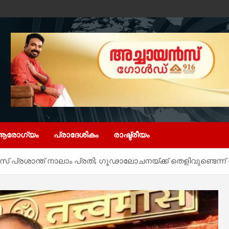
ആരോഗ്യം
പ്രാദേശികം
രാഷ്ട്രീയം
 പ്രശാന്ത് നാലാം പ്രതി; ഗൂഢാലോചനയ്ക്ക് തെളിവുണ്ടെന്