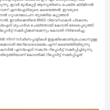
ുന്നു. ഇവർ മുൻകൂട്ടി ആസൂത്രണം ചെയ്ത ക്രിമിനൽ
െന്നാണ് എസ്ഐടിയുടെ കണ്ടെത്തൽ. ഇവരുടെ
മിനൽ ഗൂഢാലോചന തുടങ്ങിയ കുറ്റങ്ങൾ
അതിനാൽ, ഇവർക്കെതിരെ BNSS വ്യവസ്ഥകൾ പ്രകാരം
ഐടി ശുപാർശ ചെയ്തതായി കോടതി രേഖപ്പെടുത്തി.
ോർട്ട് സമർപ്പിക്കണമെന്നും കോടതി നിർദേശിച്ചു.
 നിന്ന് സ്വർണപ്പാളികൾ ഇളക്കിക്കൊണ്ടുപോകാനുള്ള
ഹൈക്കോടതി അറിവോടെയല്ല എന്ന് കണ്ടെത്തിയിരുന്നു.
എസ്ഐടി സമഗ്ര റിപ്പോർട്ട്‌ സമർപ്പിച്ചിരുന്നു.
ിയാണ് കോടതിക്ക് റിപ്പോർട്ട് സമർപ്പിച്ചത്.