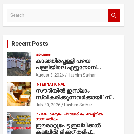
S
e
a
r
c
Recent Posts
h
അപകടം
കാഞ്ഞിരപ്പള്ളി പഴയ
പള്ളിയിലെ എട്ടുനോമ്പ്
ആചരണത്തിന്റെ ഭാഗമായുള്ള
August 3, 2026
Hashim Sathar
പന്തലിന്റെ കാൽനാട്ട് കർമ്മം
INTERNATIONAL
ആർച്ച് പ്രീസ്റ്റ് വെരി. റവ.ഫാ.
സൗദിയില്‍ ഇസ്‌ലാം
കുര്യൻ താമരശ്ശേരി
സ്വീകരിക്കുന്നവര്‍ക്കായി ‘ന്യൂ
നിർവഹിക്കുന്നു.
മുസ്ലിം’ ഡിജിറ്റല്‍ കാര്‍ഡ്
July 30, 2026
Hashim Sathar
സേവനം ആരംഭിച്ചു
CRIME
കേരളം
പ്രാദേശികം
രാഷ്ട്രീയം
സാമ്പത്തികം
ഈരാറ്റുപേട്ട ഇല്ലിക്കൽ
കല്ലിൽ ടിക്കറ്റ് തട്ടിപ്പ്