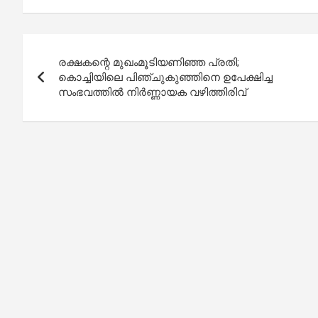
Post
രക്ഷകന്റെ മുഖംമൂടിയണിഞ്ഞ പ്രതി;
navigation
കൊച്ചിയിലെ പിഞ്ചുകുഞ്ഞിനെ ഉപേക്ഷിച്ച
സംഭവത്തിൽ നിർണ്ണായക വഴിത്തിരിവ്​