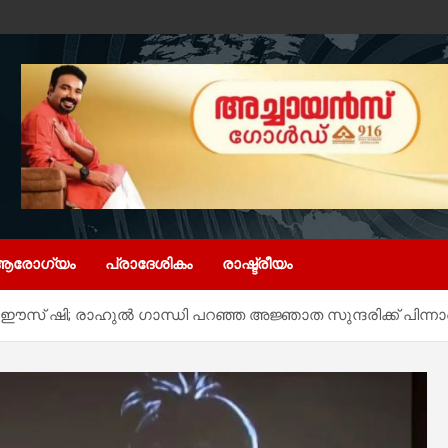
ആരോഗ്യം
പ്രാദേശികം
രാഷ്ട്രീയം
ു ഈസ് ഷി; രാഹുല്‍ ഗാന്ധി പറഞ്ഞ അജ്ഞാത സുന്ദരിക്ക് പിന