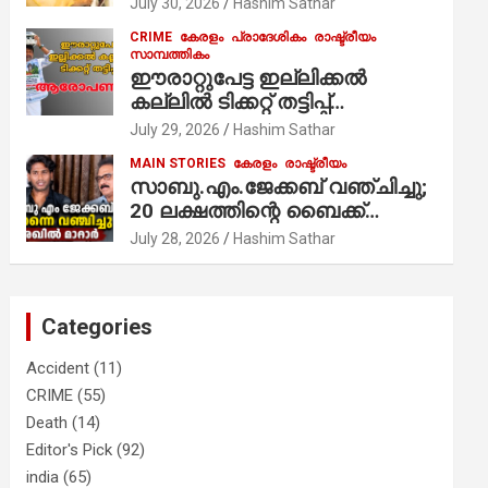
July 30, 2026
Hashim Sathar
സേവനം ആരംഭിച്ചു
CRIME
കേരളം
പ്രാദേശികം
രാഷ്ട്രീയം
സാമ്പത്തികം
ഈരാറ്റുപേട്ട ഇല്ലിക്കൽ
കല്ലിൽ ടിക്കറ്റ് തട്ടിപ്പ്
ആരോപണം;
July 29, 2026
Hashim Sathar
MAIN STORIES
കേരളം
രാഷ്ട്രീയം
സാബു.എം.ജേക്കബ് വഞ്ചിച്ചു;
20 ലക്ഷത്തിന്റെ ബൈക്ക്
വിറ്റാണ് തൃക്കാക്കരയില്‍
July 28, 2026
Hashim Sathar
മത്സരിച്ചത്! പ്രചാരണത്തിന്
രണ്ടേ രണ്ടുപേര്‍ മാത്രമാണ്
ഉണ്ടായിരുന്നത്; സാബുവിന്റേത്
Categories
വ്യക്തിപരമായ നേട്ടത്തിനുള്ള
പാര്‍ട്ടി; ഇപ്പോള്‍ ഫോണ്‍
Accident
(11)
വിളിച്ചാല്‍ എടുക്കില്ല;
CRIME
(55)
തിരഞ്ഞെടുപ്പിലെ
Death
(14)
ദുരനുഭവങ്ങള്‍ തുറന്നടിച്ച്
അഖില്‍ മാരാര്‍ ട്വന്റി 20 വിട്ടു
Editor's Pick
(92)
india
(65)