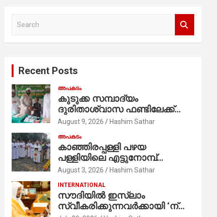
S
e
a
r
c
Recent Posts
h
അപകടം
കുടുക്ക സമ്പാദ്യം
ദുരിതാശ്വാസ ഫണ്ടിലേക്ക്
നൽകി ആറാം ക്ലാസ്
August 9, 2026
Hashim Sathar
വിദ്യാർത്ഥി അമാൻ
അപകടം
കാഞ്ഞിരപ്പള്ളി പഴയ
പള്ളിയിലെ എട്ടുനോമ്പ്
ആചരണത്തിന്റെ ഭാഗമായുള്ള
August 3, 2026
Hashim Sathar
പന്തലിന്റെ കാൽനാട്ട് കർമ്മം
INTERNATIONAL
ആർച്ച് പ്രീസ്റ്റ് വെരി. റവ.ഫാ.
സൗദിയില്‍ ഇസ്‌ലാം
കുര്യൻ താമരശ്ശേരി
സ്വീകരിക്കുന്നവര്‍ക്കായി ‘ന്യൂ
നിർവഹിക്കുന്നു.
മുസ്ലിം’ ഡിജിറ്റല്‍ കാര്‍ഡ്