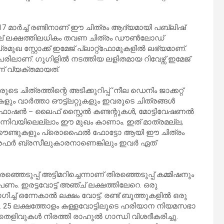
2017 മാര്‍ച്ച് രണ്ടിനാണ് ഈ ചിത്രം ആദ്യമായി പബ്ലിഷ്
. നാല് ലക്ഷത്തിലധികം തവണ ചിത്രം ഡൗണ്‍ലോഡ്
പ്രമുഖ സ്റ്റോക്ക് ഇമേജ് പ്ലാറ്റ്‌ഫോമുകളില്‍ ലഭ്യമാണ്.
ണ്. ഗൂഗിളില്‍ നടത്തിയ ലളിതമായ റിവേഴ്സ് ഇമേജ്
് വ്യക്തമായത്.
െ ചിത്രത്തിന്റെ അടിക്കുറിപ്പ് ‘നീല ഡെനിം ജാക്കറ്റ്
ുകളും വാര്‍ത്താ ഔട്ട്‌ലറ്റുകളും ഇവരുടെ ചിത്രങ്ങള്‍
്പ്, ഫാഷന്‍ – ലൈഫ് സ്റ്റൈല്‍ കണ്ടന്റുകള്‍, മോട്ടിവേഷണല്‍
എന്നിവയിലെല്ലാം ഈ മുഖം കാണാം. ഇത് മാത്രമല്ല,
 അക്കൗണ്ടുകളും പ്രൊഫൈല്‍ ഫോട്ടോ ആയി ഈ ചിത്രം
ോഗ്രഫര്‍ ബ്രസീലുകാരനാണെങ്കിലും ഇവര്‍ ഏത്
െടുപ്പ് അട്ടിമറിച്ചെന്നാണ് തിരഞ്ഞെടുപ്പ് കമ്മിഷനും
ണം. ഇരട്ടവോട്ട് അഞ്ച് ലക്ഷത്തിലേറെ. ഒരു
്ച് ഒന്നേകാല്‍ ലക്ഷം വോട്ട്. രണ്ട് ബൂത്തുകളില്‍ ഒരു
്ടിമറി. 25 ലക്ഷത്തോളം കള്ളവോട്ടിലൂടെ ഹരിയാന നിയമസഭാ
്‍ തെളിവുകള്‍ നിരത്തി രാഹുല്‍ ഗാന്ധി വിശദീകരിച്ചു.