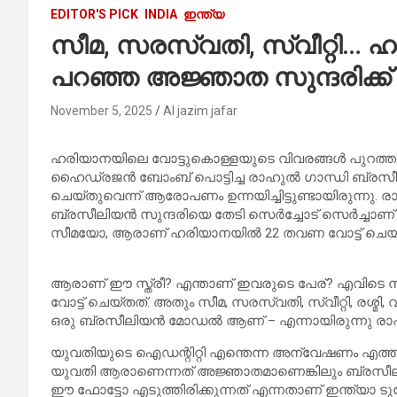
EDITOR'S PICK
INDIA
ഇന്ത്യ
സീമ, സരസ്വതി, സ്വീറ്റി… ഹ
പറഞ്ഞ അജ്ഞാത സുന്ദരിക്ക്
November 5, 2025
Al jazim jafar
ഹരിയാനയിലെ വോട്ടുകൊള്ളയുടെ വിവരങ്ങള്‍ പുറത്തുവ
ഹൈഡ്രജന്‍ ബോംബ് പൊട്ടിച്ച രാഹുല്‍ ഗാന്ധി ബ്രസീല
ചെയ്തുവെന്ന് ആരോപണം ഉന്നയിച്ചിട്ടുണ്ടായിരുന്നു. ര
ബ്രസീലിയന്‍ സുന്ദരിയെ തേടി സെര്‍ച്ചോട് സെര്‍ച്ച
സീമയോ, ആരാണ് ഹരിയാനയില്‍ 22 തവണ വോട്ട് ചെയ്ത്
ആരാണ് ഈ സ്ത്രീ? എന്താണ് ഇവരുടെ പേര്? എവിടെ ന
വോട്ട് ചെയ്തത്. അതും സീമ, സരസ്വതി, സ്വീറ്റി, രശ്മി, 
ഒരു ബ്രസീലിയന്‍ മോഡല്‍ ആണ് – എന്നായിരുന്നു രാഹ
യുവതിയുടെ ഐഡന്റിറ്റി എന്തെന്ന അന്വേഷണം എത്തി 
യുവതി ആരാണെന്നത് അജ്ഞാതമാണെങ്കിലും ബ്രസീ
ഈ ഫോട്ടോ എടുത്തിരിക്കുന്നത് എന്നതാണ് ഇന്ത്യാ ടുഡേ 