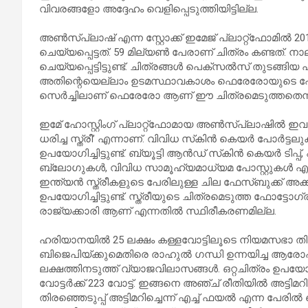
വിവരങ്ങളോ അദ്ദേഹം വെളിപ്പെടുത്തിയിട്ടില്ല.
അണ്‍സ്പ്ലാഷ് എന്ന സ്റ്റോക്ക് ഇമേജ് പ്ലാറ്റ്‌ഫോമില്‍ 
ചെയ്യപ്പെട്ടത്. 59 മില്യണ്‍ പേരാണ് ചിത്രം കണ്ടത്
ചെയ്യപ്പെട്ടിട്ടുണ്ട്. ചിത്രങ്ങള്‍ പെക്സല്‍സ് തുടങ്ങിയ 
അതിന്റെയെല്ലാം ഉടമസ്ഥാവകാശം ഫെരേരോയുടെ പേരിലാ
സെര്‍ച്ചിലാണ് ഫെരേരോ ആണ് ഈ ചിത്രമെടുത്തതെന്ന
ഇമേ് ഹോസ്റ്റിംഗ് പ്ലാറ്റ്‌ഫോമായ അണ്‍സ്പ്ലാഷില്‍ ഇവരുട
ധരിച്ച സ്ത്രീ’ എന്നാണ്. വിവിധ സ്‌കിന്‍ കെയര്‍ പോര്‍ട്ടല
ഉപയോഗിച്ചിട്ടുണ്ട്. ബ്യൂട്ടി ആന്‍ഡ് സ്‌കിന്‍ കെയര്‍ ടിപ
ബ്ലോഗുകള്‍, വിവിധ സാമൂഹ്യമാധ്യമ പോസ്റ്റുകള്‍ 
ഇന്ത്യന്‍ സ്ത്രീകളുടെ പേരിലുള്ള ചില ഫേസ്ബുക്ക്
ഉപയോഗിച്ചിട്ടുണ്ട്. സ്ത്രീയുടെ ചിത്രമെടുത്ത ഫോട്ട
രാജ്യക്കാരി ആണ് എന്നതില്‍ സ്ഥിരീകരണമില്ല.
ഹരിയാനയില്‍ 25 ലക്ഷം കള്ളവോട്ടിലൂടെ നിയമസഭാ തിരഞ്ഞ
ബിജെപിയ്ക്കുമെതിരെ രാഹുല്‍ ഗന്ധി ഉന്നയിച്ച ആരോപ
ലക്ഷത്തിനടുത്ത് വ്യാജവിലാസങ്ങള്‍. ഒറ്റചിത്രം ഉപയോഗിച
വോട്ടര്‍ക്ക് 223 വോട്ട്. ഇങ്ങനെ അഞ്ച് രീതിയില്‍ അട
തിരഞ്ഞെടുപ്പ് അട്ടിമറിച്ചെന്ന് എച്ച് ഫയല്‍ എന്ന പേരില