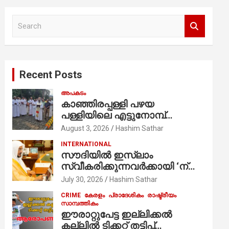
S
e
a
r
c
Recent Posts
h
അപകടം
കാഞ്ഞിരപ്പള്ളി പഴയ
പള്ളിയിലെ എട്ടുനോമ്പ്
ആചരണത്തിന്റെ ഭാഗമായുള്ള
August 3, 2026
Hashim Sathar
പന്തലിന്റെ കാൽനാട്ട് കർമ്മം
INTERNATIONAL
ആർച്ച് പ്രീസ്റ്റ് വെരി. റവ.ഫാ.
സൗദിയില്‍ ഇസ്‌ലാം
കുര്യൻ താമരശ്ശേരി
സ്വീകരിക്കുന്നവര്‍ക്കായി ‘ന്യൂ
നിർവഹിക്കുന്നു.
മുസ്ലിം’ ഡിജിറ്റല്‍ കാര്‍ഡ്
July 30, 2026
Hashim Sathar
സേവനം ആരംഭിച്ചു
CRIME
കേരളം
പ്രാദേശികം
രാഷ്ട്രീയം
സാമ്പത്തികം
ഈരാറ്റുപേട്ട ഇല്ലിക്കൽ
കല്ലിൽ ടിക്കറ്റ് തട്ടിപ്പ്