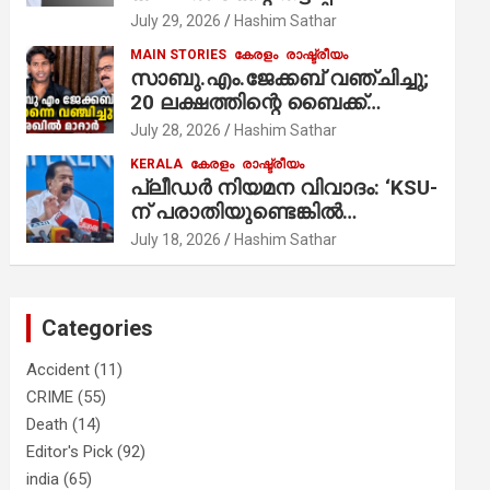
ആരോപണം;
July 29, 2026
Hashim Sathar
MAIN STORIES
കേരളം
രാഷ്ട്രീയം
സാബു.എം.ജേക്കബ് വഞ്ചിച്ചു;
20 ലക്ഷത്തിന്റെ ബൈക്ക്
വിറ്റാണ് തൃക്കാക്കരയില്‍
July 28, 2026
Hashim Sathar
മത്സരിച്ചത്! പ്രചാരണത്തിന്
KERALA
കേരളം
രാഷ്ട്രീയം
രണ്ടേ രണ്ടുപേര്‍ മാത്രമാണ്
പ്ലീഡർ നിയമന വിവാദം: ‘KSU-
ഉണ്ടായിരുന്നത്; സാബുവിന്റേത്
ന് പരാതിയുണ്ടെങ്കിൽ
വ്യക്തിപരമായ നേട്ടത്തിനുള്ള
പരിശോധിക്കും’; രമേശ്
July 18, 2026
Hashim Sathar
പാര്‍ട്ടി; ഇപ്പോള്‍ ഫോണ്‍
ചെന്നിത്തല
വിളിച്ചാല്‍ എടുക്കില്ല;
തിരഞ്ഞെടുപ്പിലെ
ദുരനുഭവങ്ങള്‍ തുറന്നടിച്ച്
Categories
അഖില്‍ മാരാര്‍ ട്വന്റി 20 വിട്ടു
Accident
(11)
CRIME
(55)
Death
(14)
Editor's Pick
(92)
india
(65)