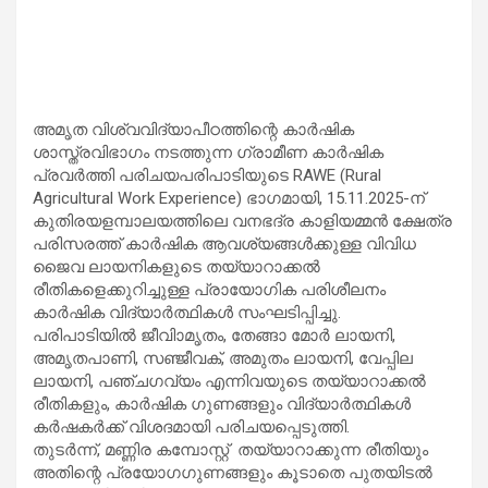
അമൃത വിശ്വവിദ്യാപീഠത്തിന്റെ കാർഷിക
ശാസ്ത്രവിഭാഗം നടത്തുന്ന ഗ്രാമീണ കാർഷിക
പ്രവർത്തി പരിചയപരിപാടിയുടെ RAWE (Rural
Agricultural Work Experience) ഭാഗമായി, 15.11.2025-ന്
കുതിരയളമ്പാലയത്തിലെ വനഭദ്ര കാളിയമ്മൻ ക്ഷേത്ര
പരിസരത്ത് കാർഷിക ആവശ്യങ്ങൾക്കുള്ള വിവിധ
ജൈവ ലായനികളുടെ തയ്യാറാക്കൽ
രീതികളെക്കുറിച്ചുള്ള പ്രായോഗിക പരിശീലനം
കാർഷിക വിദ്യാർത്ഥികൾ സംഘടിപ്പിച്ചു.
പരിപാടിയിൽ ജീവിാമൃതം, തേങ്ങാ മോർ ലായനി,
അമൃതപാണി, സഞ്ജീവക്, അമുതം ലായനി, വേപ്പില
ലായനി, പഞ്ചഗവ്യം എന്നിവയുടെ തയ്യാറാക്കൽ
രീതികളും, കാർഷിക ഗുണങ്ങളും വിദ്യാർത്ഥികൾ
കർഷകർക്ക് വിശദമായി പരിചയപ്പെടുത്തി.
തുടർന്ന്, മണ്ണിര കമ്പോസ്റ്റ് തയ്യാറാക്കുന്ന രീതിയും
അതിന്റെ പ്രയോഗഗുണങ്ങളും കൂടാതെ പുതയിടൽ