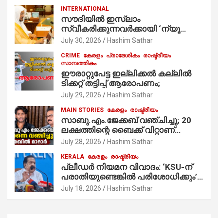
കർമ്മം ആർച്ച് പ്രീസ്റ്റ് വെരി. റവ.ഫാ.
INTERNATIONAL
കുര്യൻ താമരശ്ശേരി
സൗദിയില്‍ ഇസ്‌ലാം
നിർവഹിക്കുന്നു.
സ്വീകരിക്കുന്നവര്‍ക്കായി ‘ന്യൂ
മുസ്ലിം’ ഡിജിറ്റല്‍ കാര്‍ഡ് സേവനം
July 30, 2026
Hashim Sathar
ആരംഭിച്ചു
CRIME
കേരളം
പ്രാദേശികം
രാഷ്ട്രീയം
സാമ്പത്തികം
ഈരാറ്റുപേട്ട ഇല്ലിക്കൽ കല്ലിൽ
ടിക്കറ്റ് തട്ടിപ്പ് ആരോപണം;
July 29, 2026
Hashim Sathar
MAIN STORIES
കേരളം
രാഷ്ട്രീയം
സാബു.എം.ജേക്കബ് വഞ്ചിച്ചു; 20
ലക്ഷത്തിന്റെ ബൈക്ക് വിറ്റാണ്
തൃക്കാക്കരയില്‍ മത്സരിച്ചത്!
July 28, 2026
Hashim Sathar
പ്രചാരണത്തിന് രണ്ടേ രണ്ടുപേര്‍
KERALA
കേരളം
രാഷ്ട്രീയം
മാത്രമാണ് ഉണ്ടായിരുന്നത്;
പ്ലീഡർ നിയമന വിവാദം: ‘KSU-ന്
സാബുവിന്റേത് വ്യക്തിപരമായ
പരാതിയുണ്ടെങ്കിൽ പരിശോധിക്കും’;
നേട്ടത്തിനുള്ള പാര്‍ട്ടി; ഇപ്പോള്‍
രമേശ് ചെന്നിത്തല
ഫോണ്‍ വിളിച്ചാല്‍ എടുക്കില്ല;
July 18, 2026
Hashim Sathar
തിരഞ്ഞെടുപ്പിലെ ദുരനുഭവങ്ങള്‍
തുറന്നടിച്ച് അഖില്‍ മാരാര്‍ ട്വന്റി 20
വിട്ടു