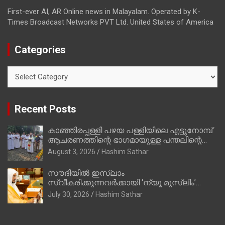
First-ever AI, AR Online news in Malayalam. Operated by K-
Times Broadcast Networks PVT Ltd. United States of America
Categories
Categories
Recent Posts
കാഞ്ഞിരപ്പള്ളി പഴയ പള്ളിയിലെ എട്ടുനോമ്പ്
ആചരണത്തിന്റെ ഭാഗമായുള്ള പന്തലിന്റെ
കാൽനാട്ട് കർമ്മം ആർച്ച് പ്രീസ്റ്റ് വെരി.
August 3, 2026
Hashim Sathar
റവ.ഫാ. കുര്യൻ താമരശ്ശേരി നിർവഹിക്കുന്നു.
സൗദിയില്‍ ഇസ്‌ലാം
സ്വീകരിക്കുന്നവര്‍ക്കായി ‘ന്യൂ മുസ്ലിം’
ഡിജിറ്റല്‍ കാര്‍ഡ് സേവനം ആരംഭിച്ചു
July 30, 2026
Hashim Sathar