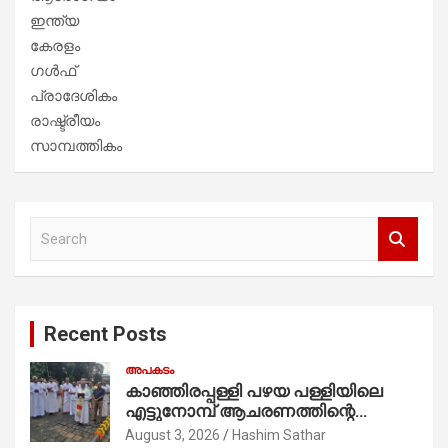
ഇന്ത്യ
കേരളം
ഗൾഫ്
പ്രാദേശികം
രാഷ്ട്രീയം
സാമ്പത്തികം
S
e
a
r
c
Recent Posts
h
അപകടം
കാഞ്ഞിരപ്പള്ളി പഴയ പള്ളിയിലെ
എട്ടുനോമ്പ് ആചരണത്തിന്റെ
ഭാഗമായുള്ള പന്തലിന്റെ കാൽനാട്ട്
August 3, 2026
Hashim Sathar