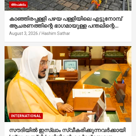
അപകടം
കാഞ്ഞിരപ്പള്ളി പഴയ പള്ളിയിലെ എട്ടുനോമ്പ്
ആചരണത്തിന്റെ ഭാഗമായുള്ള പന്തലിന്റെ
കാൽനാട്ട് കർമ്മം ആർച്ച് പ്രീസ്റ്റ് വെരി.
August 3, 2026
Hashim Sathar
റവ.ഫാ. കുര്യൻ താമരശ്ശേരി നിർവഹിക്കുന്നു.
INTERNATIONAL
സൗദിയില്‍ ഇസ്‌ലാം സ്വീകരിക്കുന്നവര്‍ക്കായി