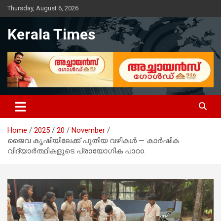
Skip
Thursday, August 6, 2026
to
content
Kerala Times
Home
2025
20
November
ജൈവ കൃഷിയിലേക്ക് പുതിയ വഴികൾ — കാർഷിക
വിദ്യാർത്ഥികളുടെ പ്രായോഗിക പാഠo.