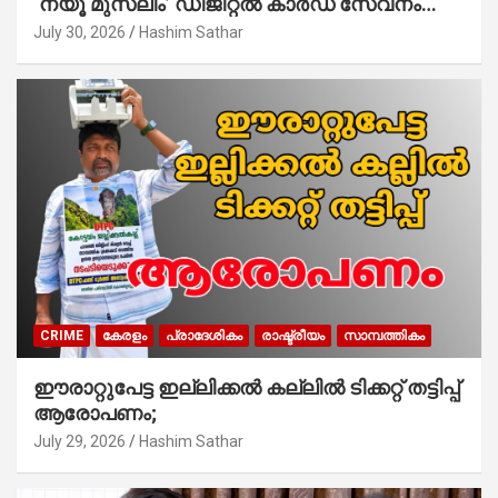
‘ന്യൂ മുസ്ലിം’ ഡിജിറ്റല്‍ കാര്‍ഡ് സേവനം
ആരംഭിച്ചു
July 30, 2026
Hashim Sathar
CRIME
കേരളം
പ്രാദേശികം
രാഷ്ട്രീയം
സാമ്പത്തികം
ഈരാറ്റുപേട്ട ഇല്ലിക്കൽ കല്ലിൽ ടിക്കറ്റ് തട്ടിപ്പ്
ആരോപണം;
July 29, 2026
Hashim Sathar