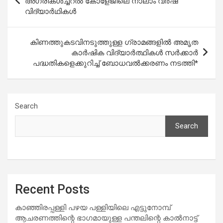
അഗ്രികൾച്ചറൽ കോളേജിലെ നാലാം വർഷ
വിദ്യാർഥികൾ
കിണത്തുകടവിനടുത്തുള്ള ഗ്രാമങ്ങളിൽ അമൃത
കാർഷിക വിദ്യാർത്ഥികൾ സർക്കാർ
പദ്ധതികളെക്കുറിച്ച് ബോധവൽക്കരണം നടത്തി*
Search
Search
Recent Posts
കാഞ്ഞിരപ്പള്ളി പഴയ പള്ളിയിലെ എട്ടുനോമ്പ്
ആചരണത്തിന്റെ ഭാഗമായുള്ള പന്തലിന്റെ കാൽനാട്ട്