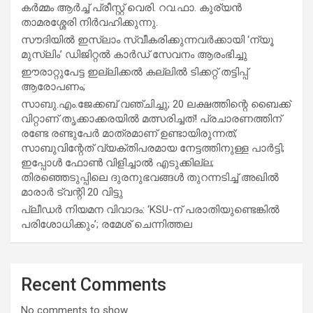
കർമ്മം ആർച്ച് പ്രീസ്റ്റ് വെരി. റവ.ഫാ. കുര്യൻ
താമരശ്ശേരി നിർവഹിക്കുന്നു.
സൗദിയില്‍ ഇസ്‌ലാം സ്വീകരിക്കുന്നവര്‍ക്കായി ‘ന്യൂ
മുസ്ലിം’ ഡിജിറ്റല്‍ കാര്‍ഡ് സേവനം ആരംഭിച്ചു
ഈരാറ്റുപേട്ട ഇല്ലിക്കൽ കല്ലിൽ ടിക്കറ്റ് തട്ടിപ്പ്
ആരോപണം;
സാബു.എം.ജേക്കബ് വഞ്ചിച്ചു; 20 ലക്ഷത്തിന്റെ ബൈക്ക്
വിറ്റാണ് തൃക്കാക്കരയില്‍ മത്സരിച്ചത്! പ്രചാരണത്തിന്
രണ്ടേ രണ്ടുപേര്‍ മാത്രമാണ് ഉണ്ടായിരുന്നത്;
സാബുവിന്റേത് വ്യക്തിപരമായ നേട്ടത്തിനുള്ള പാര്‍ട്ടി;
ഇപ്പോള്‍ ഫോണ്‍ വിളിച്ചാല്‍ എടുക്കില്ല;
തിരഞ്ഞെടുപ്പിലെ ദുരനുഭവങ്ങള്‍ തുറന്നടിച്ച് അഖില്‍
മാരാര്‍ ട്വന്റി 20 വിട്ടു
പ്ലീഡർ നിയമന വിവാദം: ‘KSU-ന് പരാതിയുണ്ടെങ്കിൽ
പരിശോധിക്കും’; രമേശ് ചെന്നിത്തല
Recent Comments
No comments to show.