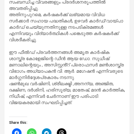
സംബന്ധിച്ച വിവരങ്ങളും പ്രദർശനരൂപത്തിൽ
അവതരിപ്പിച്ചു.
അതിനുപുറമെ, കർഷകർക്ക് ലഭ്യമായ വിവിധ
സർക്കാർ സഹായ പദ്ധതികൾ, ഉഴവർ കാർഡ്/വായ്പാ
കാർഡ് ചെയ്യുന്നതിനുള്ള നടപടിക്രമങ്ങൾ
എന്നിവയും വിദ്യാർത്ഥികൾ പങ്കെടുത്ത കർഷകർക്ക്
വിശദീകരിച്ചു.
ഈ ഫീൽഡ് പ്രവർത്തനങ്ങൾ അമൃത കാർഷിക
ശാസ്ത്ര കോളേജിന്റെ ഡീൻ ആയ ഡോ. സുധീഷ്
മണാലിന്റെയും , അസിസ്റ്റൻ്റ് പ്രൊഫസർ മൺശാസ്ത്ര
വിഭാഗം അധ്യാപകൻ വി. ആർ. മഗേഷൻ എന്നിവരുടെ
മാർഗ്ഗനിർദ്ദേശപ്രകാരം നടന്നു.
ഷൺമുഖ വർഷിണി, ശ്രീലക്ഷ്മി ,അനന്യ, അഞ്ജിത,
ദക്ഷിണ, ദർശിനി, ഹരിസൂര്യ, മാതേഷ്, മദൻ കാർത്തിക,
നിധീഷ്, എന്നിവർ ചേർന്നാണ് ഈ പരിപാടി
വിജയകരമായി സംഘടിപ്പിച്ചത്.
Share this: