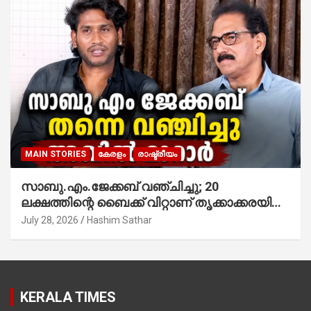
MAIN STORIES
കേരളം
രാഷ്ട്രീയം
സാബു.എം.ജേക്കബ് വഞ്ചിച്ചു; 20
ലക്ഷത്തിന്റെ ബൈക്ക് വിറ്റാണ് തൃക്കാക്കരയില്‍
മത്സരിച്ചത്! പ്രചാരണത്തിന് രണ്ടേ രണ്ടുപേര്‍
July 28, 2026
Hashim Sathar
മാത്രമാണ് ഉണ്ടായിരുന്നത്; സാബുവിന്റേത്
വ്യക്തിപരമായ നേട്ടത്തിനുള്ള പാര്‍ട്ടി;
ഇപ്പോള്‍ ഫോണ്‍ വിളിച്ചാല്‍ എടുക്കില്ല;
തിരഞ്ഞെടുപ്പിലെ ദുരനുഭവങ്ങള്‍ തുറന്നടിച്ച്
KERALA TIMES
അഖില്‍ മാരാര്‍ ട്വന്റി 20 വിട്ടു