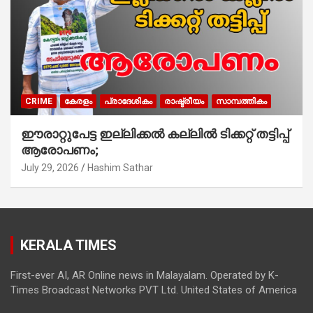
CRIME
കേരളം
പ്രാദേശികം
രാഷ്ട്രീയം
സാമ്പത്തികം
ഈരാറ്റുപേട്ട ഇല്ലിക്കൽ കല്ലിൽ ടിക്കറ്റ് തട്ടിപ്പ്
ആരോപണം;
July 29, 2026
Hashim Sathar
KERALA TIMES
First-ever AI, AR Online news in Malayalam. Operated by K-
Times Broadcast Networks PVT Ltd. United States of America