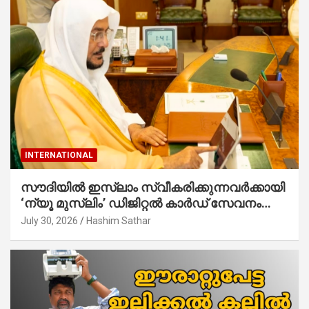
INTERNATIONAL
സൗദിയില്‍ ഇസ്‌ലാം സ്വീകരിക്കുന്നവര്‍ക്കായി
‘ന്യൂ മുസ്ലിം’ ഡിജിറ്റല്‍ കാര്‍ഡ് സേവനം
ആരംഭിച്ചു
July 30, 2026
Hashim Sathar