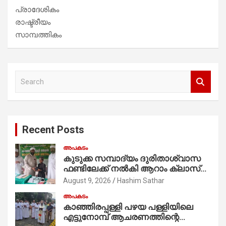
പ്രാദേശികം
രാഷ്ട്രീയം
സാമ്പത്തികം
S
e
a
r
c
Recent Posts
h
അപകടം
കുടുക്ക സമ്പാദ്യം ദുരിതാശ്വാസ
ഫണ്ടിലേക്ക് നൽകി ആറാം ക്ലാസ്
വിദ്യാർത്ഥി അമാൻ
August 9, 2026
Hashim Sathar
അപകടം
കാഞ്ഞിരപ്പള്ളി പഴയ പള്ളിയിലെ
എട്ടുനോമ്പ് ആചരണത്തിന്റെ