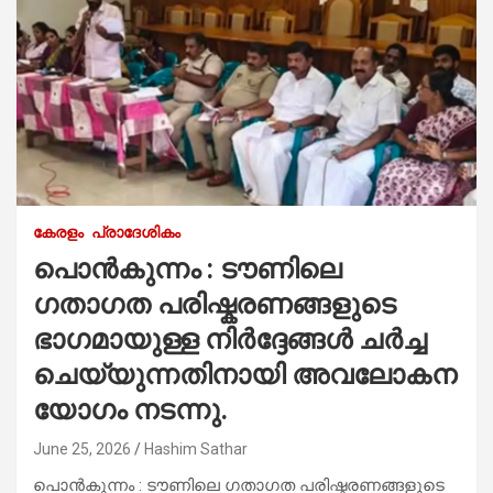
കേരളം
പ്രാദേശികം
പൊൻകുന്നം : ടൗണിലെ
ഗതാഗത പരിഷ്കരണങ്ങളുടെ
ഭാഗമായുള്ള നിർദ്ദേങ്ങൾ ചർച്ച
ചെയ്യുന്നതിനായി അവലോകന
യോഗം നടന്നു.
June 25, 2026
Hashim Sathar
പൊൻകുന്നം : ടൗണിലെ ഗതാഗത പരിഷ്കരണങ്ങളുടെ