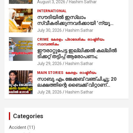
ഭാഗമായുള്ള പന്തലിന്റെ കാൽനാട്ട്
August 3, 2026
Hashim Sathar
കർമ്മം ആർച്ച് പ്രീസ്റ്റ് വെരി. റവ.ഫാ.
INTERNATIONAL
കുര്യൻ താമരശ്ശേരി
സൗദിയില്‍ ഇസ്‌ലാം
നിർവഹിക്കുന്നു.
സ്വീകരിക്കുന്നവര്‍ക്കായി ‘ന്യൂ
മുസ്ലിം’ ഡിജിറ്റല്‍ കാര്‍ഡ് സേവനം
July 30, 2026
Hashim Sathar
ആരംഭിച്ചു
CRIME
കേരളം
പ്രാദേശികം
രാഷ്ട്രീയം
സാമ്പത്തികം
ഈരാറ്റുപേട്ട ഇല്ലിക്കൽ കല്ലിൽ
ടിക്കറ്റ് തട്ടിപ്പ് ആരോപണം;
July 29, 2026
Hashim Sathar
MAIN STORIES
കേരളം
രാഷ്ട്രീയം
സാബു.എം.ജേക്കബ് വഞ്ചിച്ചു; 20
ലക്ഷത്തിന്റെ ബൈക്ക് വിറ്റാണ്
തൃക്കാക്കരയില്‍ മത്സരിച്ചത്!
July 28, 2026
Hashim Sathar
പ്രചാരണത്തിന് രണ്ടേ രണ്ടുപേര്‍
മാത്രമാണ് ഉണ്ടായിരുന്നത്;
സാബുവിന്റേത് വ്യക്തിപരമായ
നേട്ടത്തിനുള്ള പാര്‍ട്ടി; ഇപ്പോള്‍
Categories
ഫോണ്‍ വിളിച്ചാല്‍ എടുക്കില്ല;
തിരഞ്ഞെടുപ്പിലെ ദുരനുഭവങ്ങള്‍
Accident
(11)
തുറന്നടിച്ച് അഖില്‍ മാരാര്‍ ട്വന്റി 20