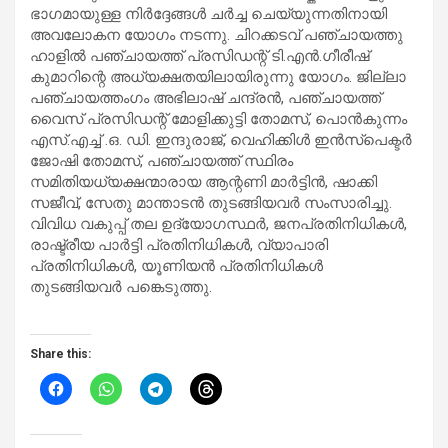
ഭാഗമായുള്ള നിർദ്ദേങ്ങൾ ചർച്ച ചെയ്യുന്നതിനായി
അവലോകന യോഗം നടന്നു. ചിറക്കടവ് പഞ്ചായത്തു
ഹാളിൽ പഞ്ചായത്ത് പ്രസിഡന്റ് ടി.എൻ.ഗീരീഷ്
കുമാറിന്റെ അധ്യക്ഷതയിലായിരുന്നു യോഗം. ജില്ലാ
പഞ്ചായത്തംഗം അഭിലാഷ് ചന്ദ്രൻ, പഞ്ചായത്ത്
വൈസ് പ്രസിഡന്റ് മോളിക്കുട്ടി തോമസ്, പൊൻകുന്നം
എസ്.എച്ച് .ഒ. ഡി. ഇന്ദുരാജ്, വെഹിക്കിൾ ഇൻസ്പെക്ടർ
ജോഷി തോമസ്, പഞ്ചായത്ത് സ്ഥിരം
സമിതിയധ്യക്ഷന്മാരായ ആന്റണി മാർട്ടിൻ, ഷാക്കി
സജീവ്, സേതു മാന്താടൻ തുടങ്ങിയവർ സംസാരിച്ചു.
വിവിധ വകുപ്പ് തല ഉദ്യോഗസ്ഥർ, ജനപ്രതിനിധികൾ,
രാഷ്ട്രീയ പാർട്ടി പ്രതിനിധികൾ, വ്യാപാരി
പ്രതിനിധികൾ, യൂണിയൻ പ്രതിനിധികൾ
തുടങ്ങിയവർ പങ്കെടുത്തു.
Share this: