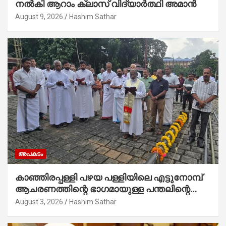
നൽകി ആറാം ക്ലാസ് വിദ്യാർത്ഥി അമാൻ
August 9, 2026
Hashim Sathar
അപകടം
കാഞ്ഞിരപ്പള്ളി പഴയ പള്ളിയിലെ എട്ടുനോമ്പ്
ആചരണത്തിന്റെ ഭാഗമായുള്ള പന്തലിന്റെ
കാൽനാട്ട് കർമ്മം ആർച്ച് പ്രീസ്റ്റ് വെരി.
August 3, 2026
Hashim Sathar
റവ.ഫാ. കുര്യൻ താമരശ്ശേരി നിർവഹിക്കുന്നു.