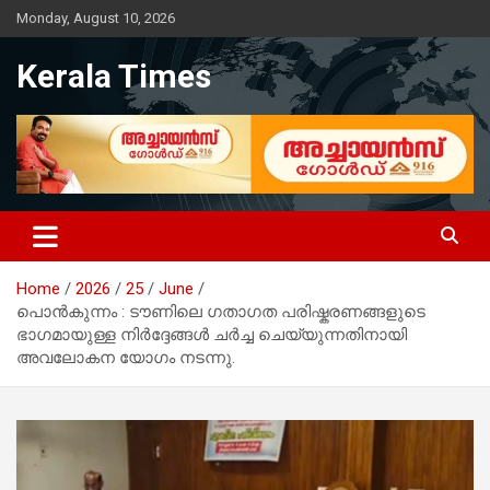
Skip
Monday, August 10, 2026
to
content
Kerala Times
Home
2026
25
June
പൊൻകുന്നം : ടൗണിലെ ഗതാഗത പരിഷ്കരണങ്ങളുടെ
ഭാഗമായുള്ള നിർദ്ദേങ്ങൾ ചർച്ച ചെയ്യുന്നതിനായി
അവലോകന യോഗം നടന്നു.