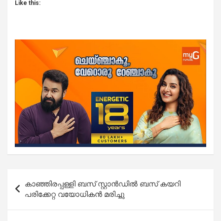
Like this:
Post
കാഞ്ഞിരപ്പള്ളി ബസ് സ്റ്റാൻഡിൽ ബസ് കയറി
navigation
പരിക്കേറ്റ വയോധികൻ മരിച്ചു