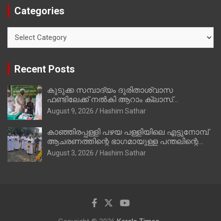
Categories
Categories
Recent Posts
കുടുക്ക സമ്പാദ്യം ദുരിതാശ്വാസ
ഫണ്ടിലേക്ക് നൽകി ആറാം ക്ലാസ്
വിദ്യാർത്ഥി അമാൻ
August 9, 2026
Hashim Sathar
കാഞ്ഞിരപ്പള്ളി പഴയ പള്ളിയിലെ എട്ടുനോമ്പ്
ആചരണത്തിന്റെ ഭാഗമായുള്ള പന്തലിന്റെ
കാൽനാട്ട് കർമ്മം ആർച്ച് പ്രീസ്റ്റ് വെരി.
August 3, 2026
Hashim Sathar
റവ.ഫാ. കുര്യൻ താമരശ്ശേരി നിർവഹിക്കുന്നു.