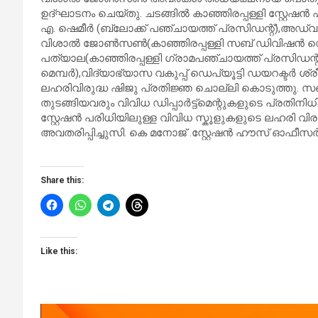
ഉദ്ഘാടനം ചെയ്തു. ചടങ്ങിൽ കാഞ്ഞിരപ്പള്ളി സ്റ്
എ. ഷെമീർ (ബ്ലോക്ക് പഞ്ചായത്ത് പ്രസിഡന്റ്),അഡ്വ. ത
വിശാൽ ജോൺസൺ(കാഞ്ഞിരപ്പള്ളി സബ് ഡിവിഷൻ ഡെപ്യ
പത്യാല(കാഞ്ഞിരപ്പള്ളി ഗ്രാമപഞ്ചായത്ത് പ്രസിഡന്റ്
മെമ്പർ),വിദ്യാഭ്യാസ വകുപ്പ് ഡെപ്യൂട്ടി ഡയറക്ടർ 
ലഹരിവിരുദ്ധ ഷിജു പ്രതിജ്ഞ ചൊല്ലി കൊടുത്തു. സ
തുടങ്ങിയവരും വിവിധ ഡിപ്പാർട്ട്മെന്റുകളുടെ പ്രതിനിധ
സ്റ്റേഷൻ പരിധിയിലുള്ള വിവിധ സ്കൂളുകളുടെ ലഹരി വി
അവതരിപ്പിച്ചുസി. കെ മനോജ് .സ്റ്റേഷൻ ഹൗസ് ഓഫീസർ 
Share this:
Like this: