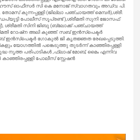
റേഷൻ ഹൗസ് ഓഫീസർ സി കെ മനോജ് സ്വാഗതവും അഡ്വ. പി.
ോമസ് കുന്നപ്പള്ളി (ജില്ലാ പഞ്ചായത്ത് മെമ്പർ),ശ്രീ.
ൂട്ടി പോലീസ് സൂപ്രണ്ട് ),ശ്രീമതി സുനി ജോസഫ്
), ശ്രീമതി സിനി ജിബു (ബ്ലോക്ക് പഞ്ചായത്ത്
ശ്രീമതി റോഷ്ന അലി കുഞ്ഞ്. സബ് ഇൻസ്പെക്ടർ
ബ് ഇൻസ്പെക്ടർ ഗോകുൽ ജി കൃതജ്ഞത രേഖപ്പെടുത്തി.
ികളും യോഗത്തിൽ പങ്കെടുത്തു തുടർന്ന് കാഞ്ഞിരപ്പള്ളി
രുദ്ധ നൃത്ത പരിപാടികൾ ,ഫ്ലാഷ് മോബ്, മൈം എന്നിവ
കാഞ്ഞിരപ്പള്ളി പോലീസ് സ്റ്റേഷൻ