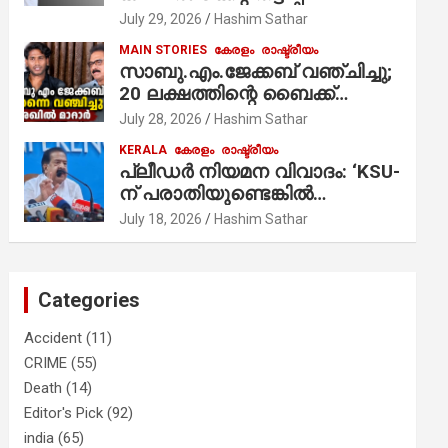
ആരോപണം;
July 29, 2026
Hashim Sathar
MAIN STORIES
കേരളം
രാഷ്ട്രീയം
സാബു.എം.ജേക്കബ് വഞ്ചിച്ചു;
20 ലക്ഷത്തിന്റെ ബൈക്ക്
വിറ്റാണ് തൃക്കാക്കരയില്‍
July 28, 2026
Hashim Sathar
മത്സരിച്ചത്! പ്രചാരണത്തിന്
KERALA
കേരളം
രാഷ്ട്രീയം
രണ്ടേ രണ്ടുപേര്‍ മാത്രമാണ്
പ്ലീഡർ നിയമന വിവാദം: ‘KSU-
ഉണ്ടായിരുന്നത്; സാബുവിന്റേത്
ന് പരാതിയുണ്ടെങ്കിൽ
വ്യക്തിപരമായ നേട്ടത്തിനുള്ള
പരിശോധിക്കും’; രമേശ്
July 18, 2026
Hashim Sathar
പാര്‍ട്ടി; ഇപ്പോള്‍ ഫോണ്‍
ചെന്നിത്തല
വിളിച്ചാല്‍ എടുക്കില്ല;
തിരഞ്ഞെടുപ്പിലെ
ദുരനുഭവങ്ങള്‍ തുറന്നടിച്ച്
Categories
അഖില്‍ മാരാര്‍ ട്വന്റി 20 വിട്ടു
Accident
(11)
CRIME
(55)
Death
(14)
Editor's Pick
(92)
india
(65)