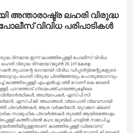
 അന്താരാഷ്ട്ര ലഹരി വിരുദ്ധ
ളി പോലീസ് വിവിധ പരിപാടികൾ
ുദ്ധ ദിനമായ ഇന്ന് കാഞ്ഞിരപ്പള്ളി പോലീസ് വിവിധ
ട്ര ലഹരി വിരുദ്ധ ദിനമായ (ജൂൺ 26 )ന് കേരള
ൻ തൂഫാന്റെ ഭാഗമായി വിവിധ ഡിപ്പാർട്ട്മെന്റുകളുടെ
ടയോട്ടവും ലഹരി വിരുദ്ധ പ്രതിജ്ഞയും പൊതുയോഗവും
ിൽ വച്ച് കാഞ്ഞിരപ്പള്ളി എംഎൽഎ ശ്രീ റോണി കെ ബേബി
പള്ളി, പാറത്തോട് ഗ്രാമപഞ്ചായത്തുകളിലെ
ിദ്യാർത്ഥികൾ, അധ്യാപകർ, എസ്‌.പി.സി
യർമാർ, എസ്.പി.ജി. അംഗങ്ങൾ, വ്യാപാരി വ്യവസായി
്രീ പ്രവർത്തകർ, ആശ വർക്കർമാർ, യുവജന ക്ലബ്
ക-സാമുഹിക പ്രവർത്തകർ തുടങ്ങി ആയിരത്തോളം
ിരപ്പള്ളി കത്തീഡ്രൽ മഹാ ജൂബിലി ഹാളിൽ സമാപിച്ച
തിയിട്ടുള്ളതാണ്. കാഞ്ഞിരപ്പള്ളി ഡിവൈസ്
 കാഞ്ഞിരപ്പള്ളി എംഎൽഎ ശ്രീ റോണി കി ബേബി