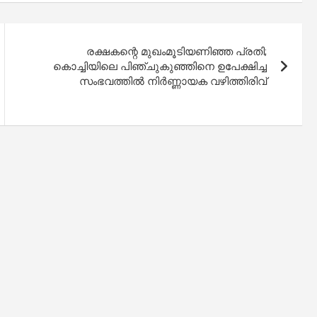
രക്ഷകന്റെ മുഖംമൂടിയണിഞ്ഞ പ്രതി;
കൊച്ചിയിലെ പിഞ്ചുകുഞ്ഞിനെ ഉപേക്ഷിച്ച
സംഭവത്തിൽ നിർണ്ണായക വഴിത്തിരിവ്​