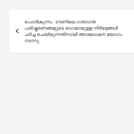
Post
പൊൻകുന്നം : ടൗണിലെ ഗതാഗത
navigation
പരിഷ്കരണങ്ങളുടെ ഭാഗമായുള്ള നിർദ്ദേങ്ങൾ
ചർച്ച ചെയ്യുന്നതിനായി അവലോകന യോഗം
നടന്നു.