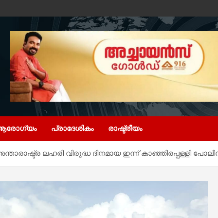
ആരോഗ്യം
പ്രാദേശികം
രാഷ്ട്രീയം
താരാഷ്ട്ര ലഹരി വിരുദ്ധ ദിനമായ ഇന്ന് കാഞ്ഞിരപ്പള്ളി പോലീസ