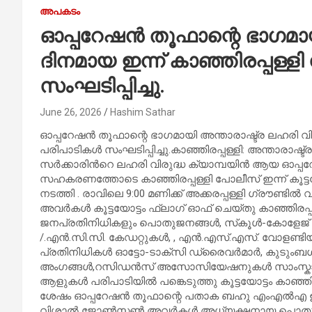
അപകടം
ഓപ്പറേഷൻ തൂഫാന്റെ ഭാഗമായി
ദിനമായ ഇന്ന് കാഞ്ഞിരപ്പള്
സംഘടിപ്പിച്ചു.
June 26, 2026
Hashim Sathar
ഓപ്പറേഷൻ തൂഫാന്റെ ഭാഗമായി അന്താരാഷ്ട്ര ലഹരി വിര
പരിപാടികൾ സംഘടിപ്പിച്ചു.കാഞ്ഞിരപ്പള്ളി: അന്താരാഷ്
സർക്കാരിൻറെ ലഹരി വിരുദ്ധ ക്യാമ്പയിൻ ആയ ഓപ്പറേഷ
സഹകരണത്തോടെ കാഞ്ഞിരപ്പള്ളി പോലീസ് ഇന്ന് കൂട്
നടത്തി . രാവിലെ 9:00 മണിക്ക് അക്കരപ്പള്ളി ഗ്രൗണ്ട
അവർകൾ കൂട്ടയോട്ടം ഫ്ലാഗ് ഓഫ് ചെയ്തു കാഞ്ഞിരപ്
ജനപ്രതിനിധികളും പൊതുജനങ്ങൾ, സ്‌കൂൾ-കോളേജ് വ
/.എൻ.സി.സി. കേഡറ്റുകൾ, , എൻ.എസ്.എസ്. വോളണ്ടി
പ്രതിനിധികൾ ഓട്ടോ-ടാക്സി ഡ്രൈവർമാർ, കുടുംബശ
അംഗങ്ങൾ,റസിഡൻസ് അസോസിയേഷനുകൾ സാംസ്കാരി
ആളുകൾ പരിപാടിയിൽ പങ്കെടുത്തു കൂട്ടയോട്ടം കാഞ്ഞ
ശേഷം ഓപ്പറേഷൻ തൂഫാന്റെ പതാക ബഹു എംഎൽഎ ഉയർത്
വിശാൽ ജോൺസൺ അവർകൾ അധ്യക്ഷനായ പൊതുയോഗം