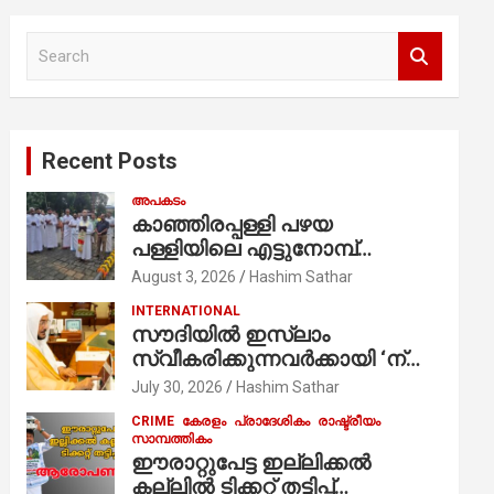
S
e
a
r
c
Recent Posts
h
അപകടം
കാഞ്ഞിരപ്പള്ളി പഴയ
പള്ളിയിലെ എട്ടുനോമ്പ്
ആചരണത്തിന്റെ ഭാഗമായുള്ള
August 3, 2026
Hashim Sathar
പന്തലിന്റെ കാൽനാട്ട് കർമ്മം
INTERNATIONAL
ആർച്ച് പ്രീസ്റ്റ് വെരി. റവ.ഫാ.
സൗദിയില്‍ ഇസ്‌ലാം
കുര്യൻ താമരശ്ശേരി
സ്വീകരിക്കുന്നവര്‍ക്കായി ‘ന്യൂ
നിർവഹിക്കുന്നു.
മുസ്ലിം’ ഡിജിറ്റല്‍ കാര്‍ഡ്
July 30, 2026
Hashim Sathar
സേവനം ആരംഭിച്ചു
CRIME
കേരളം
പ്രാദേശികം
രാഷ്ട്രീയം
സാമ്പത്തികം
ഈരാറ്റുപേട്ട ഇല്ലിക്കൽ
കല്ലിൽ ടിക്കറ്റ് തട്ടിപ്പ്