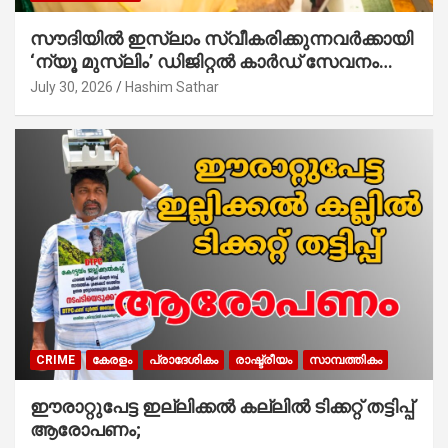
സൗദിയില്‍ ഇസ്‌ലാം സ്വീകരിക്കുന്നവര്‍ക്കായി
‘ന്യൂ മുസ്ലിം’ ഡിജിറ്റല്‍ കാര്‍ഡ് സേവനം
ആരംഭിച്ചു
July 30, 2026
Hashim Sathar
CRIME
കേരളം
പ്രാദേശികം
രാഷ്ട്രീയം
സാമ്പത്തികം
ഈരാറ്റുപേട്ട ഇല്ലിക്കൽ കല്ലിൽ ടിക്കറ്റ് തട്ടിപ്പ്
ആരോപണം;