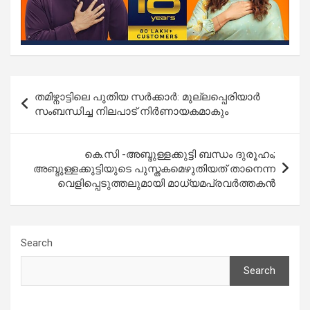
Post
തമിഴ്നാട്ടിലെ പുതിയ സർക്കാർ: മുല്ലപ്പെരിയാർ
navigation
സംബന്ധിച്ച നിലപാട് നിർണായകമാകും
കെ.സി -അബ്ദുള്ളക്കുട്ടി ബന്ധം ദുരൂഹം;
അബ്ദുള്ളക്കുട്ടിയുടെ പുസ്തകമെഴുതിയത് താനെന്ന
വെളിപ്പെടുത്തലുമായി മാധ്യമപ്രവര്‍ത്തകന്‍
Search
Search