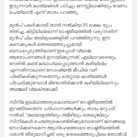
ഇടുന്നവർ കാര്യങ്ങൾ പഠിച്ചും മനസ്സിലാക്കിയും വേണം
ചെയ്യാൻ എന്ന് താരം പറഞ്ഞു.
മുൻപ് പലർക്കായി താൻ നൽകിയ 35 ലക്ഷം രൂപ
തിരിച്ചു കിട്ടിയില്ലെന്ന് രാഷ്ട്രീയത്തിൽ വരുന്നതിന്
മുൻപ് ചില അഭിമുഖങ്ങളിൽ പറഞ്ഞിരുന്നു. ഈ
കണക്കുകൾ തെരഞ്ഞെടുപ്പുമായി
ബന്ധപ്പെടുത്തിയാണ് ഇപ്പോൾ വ്യാജ
ആരോപണങ്ങൾ ഉന്നയിക്കുന്നത്. എല്ലാവരെയും
നേരിൽ കണ്ട് ബോധ്യപ്പെടുത്താൻ കഴിയില്ല
എന്നതിനാലാണ് സോഷ്യൽ മീഡിയ വഴി
പ്രതികരിക്കുന്നതെന്നും തെറ്റായ കാര്യങ്ങൾ
പ്രചരിക്കുമ്പോൾ മിണ്ടാതിരിക്കാൻ കഴിയില്ലെന്നും
അഞ്ജലി വ്യക്തമാക്കി.
സിനിമ ഇല്ലാത്തതുകൊണ്ടാണ് രാഷ്ട്രീയത്തിൽ
ഇറങ്ങിയതെന്ന പരിഹാസങ്ങൾക്കും താരം മറുപടി
നൽകി. “മലയാളത്തിലും തമിഴിലും തെലുങ്കിലും
സിനിമകൾ ചെയ്തുകൊണ്ടിരിക്കുമ്പോഴാണ് ജനങ്ങളെ
സേവിക്കണമെന്ന ആഗ്രഹത്തോടെ രാഷ്ട്രീയത്തിൽ
വരാൻ തീരുമാനിച്ചത്. ഒരു തെരഞ്ഞെടുപ്പിലെ തോൽവി