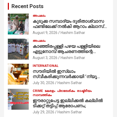
c
Recent Posts
h
അപകടം
കുടുക്ക സമ്പാദ്യം ദുരിതാശ്വാസ
ഫണ്ടിലേക്ക് നൽകി ആറാം ക്ലാസ്
വിദ്യാർത്ഥി അമാൻ
August 9, 2026
Hashim Sathar
അപകടം
കാഞ്ഞിരപ്പള്ളി പഴയ പള്ളിയിലെ
എട്ടുനോമ്പ് ആചരണത്തിന്റെ
ഭാഗമായുള്ള പന്തലിന്റെ കാൽനാട്ട്
August 3, 2026
Hashim Sathar
കർമ്മം ആർച്ച് പ്രീസ്റ്റ് വെരി. റവ.ഫാ.
INTERNATIONAL
കുര്യൻ താമരശ്ശേരി
സൗദിയില്‍ ഇസ്‌ലാം
നിർവഹിക്കുന്നു.
സ്വീകരിക്കുന്നവര്‍ക്കായി ‘ന്യൂ
മുസ്ലിം’ ഡിജിറ്റല്‍ കാര്‍ഡ് സേവനം
July 30, 2026
Hashim Sathar
ആരംഭിച്ചു
CRIME
കേരളം
പ്രാദേശികം
രാഷ്ട്രീയം
സാമ്പത്തികം
ഈരാറ്റുപേട്ട ഇല്ലിക്കൽ കല്ലിൽ
ടിക്കറ്റ് തട്ടിപ്പ് ആരോപണം;
July 29, 2026
Hashim Sathar