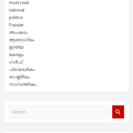
must read
national
politics
Popular
അപകടം
ആരോഗ്യം
ഇന്ത്യ
കേരളം
ഗൾഫ്
പ്രാദേശികം
രാഷ്ട്രീയം
സാമ്പത്തികം
S
e
a
r