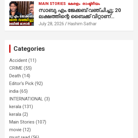
MAIN STORIES
കേരളം
രാഷ്ട്രീയം
സാബു.എം.ജേക്കബ് വഞ്ചിച്ചു; 20
ലക്ഷത്തിന്റെ ബൈക്ക് വിറ്റാണ്
തൃക്കാക്കരയില്‍ മത്സരിച്ചത്!
July 28, 2026
Hashim Sathar
പ്രചാരണത്തിന് രണ്ടേ രണ്ടുപേര്‍
മാത്രമാണ് ഉണ്ടായിരുന്നത്;
സാബുവിന്റേത് വ്യക്തിപരമായ
നേട്ടത്തിനുള്ള പാര്‍ട്ടി; ഇപ്പോള്‍
Categories
ഫോണ്‍ വിളിച്ചാല്‍ എടുക്കില്ല;
തിരഞ്ഞെടുപ്പിലെ ദുരനുഭവങ്ങള്‍
Accident
(11)
തുറന്നടിച്ച് അഖില്‍ മാരാര്‍ ട്വന്റി 20
CRIME
(55)
വിട്ടു
Death
(14)
Editor's Pick
(92)
india
(65)
INTERNATIONAL
(3)
kerala
(131)
kerala
(2)
Main Stories
(107)
movie
(12)
must read
(56)