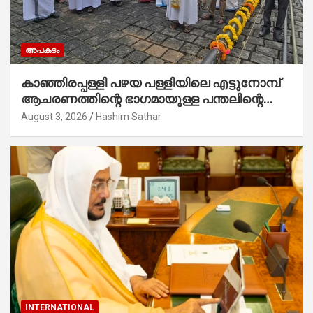
അപകടം
കാഞ്ഞിരപ്പള്ളി പഴയ പള്ളിയിലെ എട്ടുനോമ്പ്
ആചരണത്തിന്റെ ഭാഗമായുള്ള പന്തലിന്റെ
കാൽനാട്ട് കർമ്മം ആർച്ച് പ്രീസ്റ്റ് വെരി.
August 3, 2026
Hashim Sathar
റവ.ഫാ. കുര്യൻ താമരശ്ശേരി നിർവഹിക്കുന്നു.
INTERNATIONAL