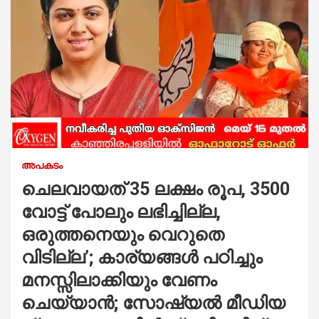
അപകടം
ചെലവായത് 35 ലക്ഷം രൂപ, 3500
വോട്ട് പോലും ലഭിച്ചില്ല,
ഒരുത്തനെയും വെറുതെ
വിടില്ല’; കാര്യങ്ങൾ പഠിച്ചും
മനസ്സിലാക്കിയും വേണം
ചെയ്യാൻ; സോഷ്യൽ മീഡിയ