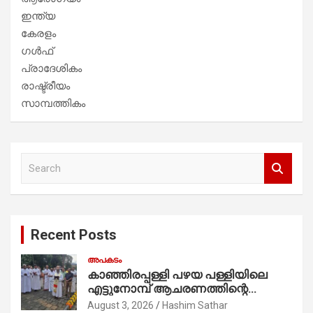
ഇന്ത്യ
കേരളം
ഗൾഫ്
പ്രാദേശികം
രാഷ്ട്രീയം
സാമ്പത്തികം
S
e
a
r
c
Recent Posts
h
അപകടം
കാഞ്ഞിരപ്പള്ളി പഴയ പള്ളിയിലെ
എട്ടുനോമ്പ് ആചരണത്തിന്റെ
ഭാഗമായുള്ള പന്തലിന്റെ കാൽനാട്ട്
August 3, 2026
Hashim Sathar