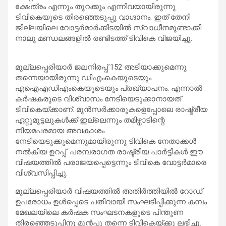
ക്ഷേത്രം എന്നും തുറക്കും എന്നിവയായിരുന്നു
ടിവികെയുടെ തിരഞ്ഞെടുപ്പു വാഗ്ദാനം. ഇത് തേനി
ജില്ലയിലെ വോട്ടർമാർക്കിടയിൽ സ്വാധീനമുണ്ടാക്കി.
നാലു മണ്ഡലങ്ങളിൽ രണ്ടിടത്ത് ടിവികെ വിജയിച്ചു.
മുല്ലപ്പെരിയാർ ജലനിരപ്പ് 152 അടിയാക്കുമെന്നു
തന്നെയായിരുന്നു ഡിഎംകെയുടെയും
എഐഎഡിഎംകെയുടെയും പ്രഖ്യാപനം. എന്നാൽ
കർഷകരുടെ വിശ്വാസം നേടിയെടുക്കാനായത്
ടിവികെയ്ക്കാണ്. മുൻസർക്കാരുകളെപ്പോലെ രാഷ്ട്രീയ
ഏറ്റുമുട്ടലുകൾക്ക് ഇല്ലെന്നും തമിഴ്നാടിന്റെ
നിയമപരമായ അവകാശം
നേടിയെടുക്കുമെന്നുമായിരുന്നു ടിവികെ നേതാക്കൾ
നൽകിയ ഉറപ്പ്. പരമ്പരാഗത രാഷ്ട്രീയ പാർട്ടികൾ ഈ
വിഷയത്തിൽ പരാജയപ്പെട്ടെന്നും ടിവികെ വോട്ടർമാരെ
വിശ്വസിപ്പിച്ചു.
മുല്ലപ്പെരിയാർ വിഷയത്തിൽ അതിർത്തിയിൽ റോഡ്
ഉപരോധം ഉൾപ്പെടെ പതിവായി സംഘടിപ്പിക്കുന്ന കമ്പം
മേഖലയിലെ കർഷക സംഘടനകളുടെ പിന്തുണ
തിര‍ഞ്ഞെടുപ്പിനു മുൻപു തന്നെ ടിവികെയ്ക്കു ലഭിച്ചു.