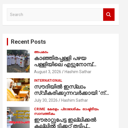
S
e
a
r
c
Recent Posts
h
അപകടം
കാഞ്ഞിരപ്പള്ളി പഴയ
പള്ളിയിലെ എട്ടുനോമ്പ്
ആചരണത്തിന്റെ ഭാഗമായുള്ള
August 3, 2026
Hashim Sathar
പന്തലിന്റെ കാൽനാട്ട് കർമ്മം
INTERNATIONAL
ആർച്ച് പ്രീസ്റ്റ് വെരി. റവ.ഫാ.
സൗദിയില്‍ ഇസ്‌ലാം
കുര്യൻ താമരശ്ശേരി
സ്വീകരിക്കുന്നവര്‍ക്കായി ‘ന്യൂ
നിർവഹിക്കുന്നു.
മുസ്ലിം’ ഡിജിറ്റല്‍ കാര്‍ഡ്
July 30, 2026
Hashim Sathar
സേവനം ആരംഭിച്ചു
CRIME
കേരളം
പ്രാദേശികം
രാഷ്ട്രീയം
സാമ്പത്തികം
ഈരാറ്റുപേട്ട ഇല്ലിക്കൽ
കല്ലിൽ ടിക്കറ്റ് തട്ടിപ്പ്