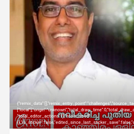
{"remix_data":[],"remix_entry_point":"challenges","source_ta
["local"],"origin":"unknown","total_draw_time":0,"total_draw
"total_editor_actions":{},"tools_used":
{},"is_sticker":false,"edited_since_last_sticker_save":false,