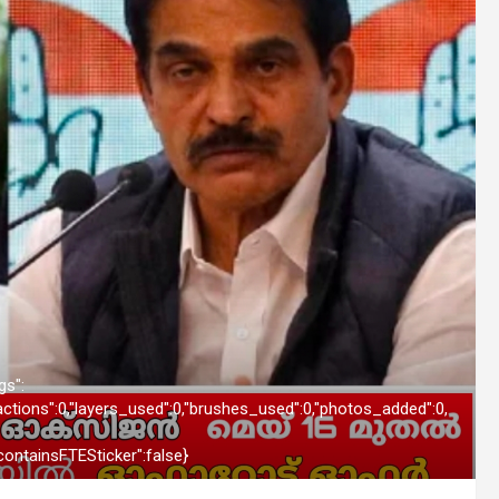
gs":
_actions":0,"layers_used":0,"brushes_used":0,"photos_added":0,
"containsFTESticker":false}