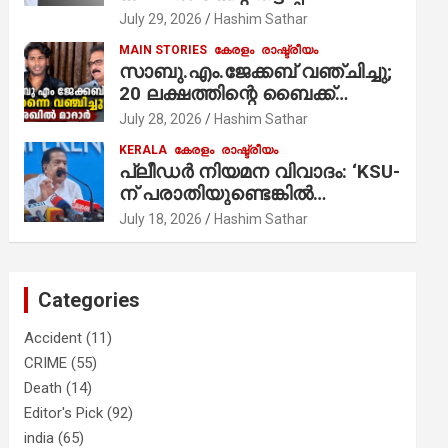
ആരോപണം;
July 29, 2026
Hashim Sathar
MAIN STORIES
കേരളം
രാഷ്ട്രീയം
സാബു.എം.ജേക്കബ് വഞ്ചിച്ചു;
20 ലക്ഷത്തിന്റെ ബൈക്ക്
വിറ്റാണ് തൃക്കാക്കരയില്‍
July 28, 2026
Hashim Sathar
മത്സരിച്ചത്! പ്രചാരണത്തിന്
KERALA
കേരളം
രാഷ്ട്രീയം
രണ്ടേ രണ്ടുപേര്‍ മാത്രമാണ്
പ്ലീഡർ നിയമന വിവാദം: ‘KSU-
ഉണ്ടായിരുന്നത്; സാബുവിന്റേത്
ന് പരാതിയുണ്ടെങ്കിൽ
വ്യക്തിപരമായ നേട്ടത്തിനുള്ള
പരിശോധിക്കും’; രമേശ്
July 18, 2026
Hashim Sathar
പാര്‍ട്ടി; ഇപ്പോള്‍ ഫോണ്‍
ചെന്നിത്തല
വിളിച്ചാല്‍ എടുക്കില്ല;
തിരഞ്ഞെടുപ്പിലെ
ദുരനുഭവങ്ങള്‍ തുറന്നടിച്ച്
Categories
അഖില്‍ മാരാര്‍ ട്വന്റി 20 വിട്ടു
Accident
(11)
CRIME
(55)
Death
(14)
Editor's Pick
(92)
india
(65)