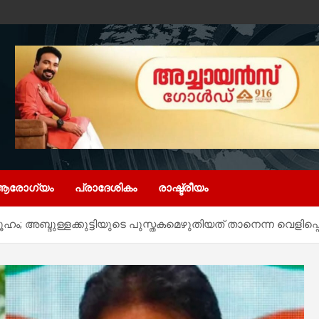
ആരോഗ്യം
പ്രാദേശികം
രാഷ്ട്രീയം
ുരൂഹം; അബ്ദുള്ളക്കുട്ടിയുടെ പുസ്തകമെഴുതിയത് താനെന്ന വെളിപ്