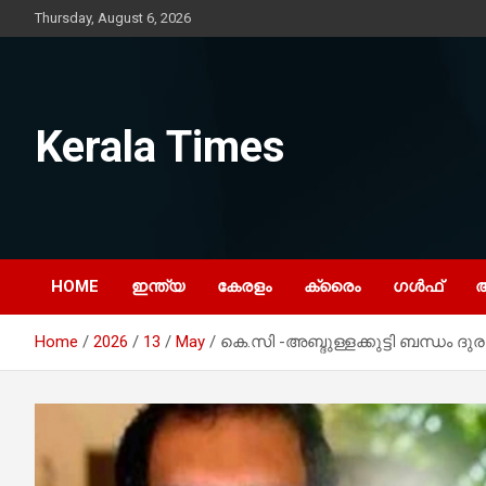
Skip
Thursday, August 6, 2026
to
content
Kerala Times
HOME
ഇന്ത്യ
കേരളം
ക്രൈം
ഗൾഫ്
Home
2026
13
May
കെ.സി -അബ്ദുള്ളക്കുട്ടി ബന്ധം ദ