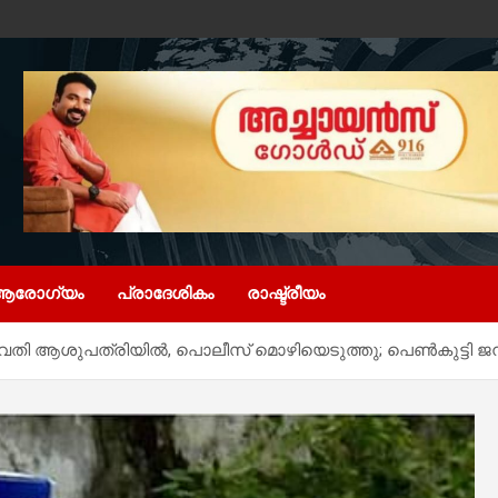
ആരോഗ്യം
പ്രാദേശികം
രാഷ്ട്രീയം
യുവതി ആശുപത്രിയിൽ, പൊലീസ് മൊഴിയെടുത്തു; പെൺകുട്ടി ജനിച്