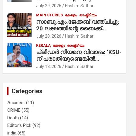
ആരോപണം;
July 29, 2026
Hashim Sathar
MAIN STORIES
കേരളം
രാഷ്ട്രീയം
സാബു.എം.ജേക്കബ് വഞ്ചിച്ചു;
20 ലക്ഷത്തിന്റെ ബൈക്ക്
വിറ്റാണ് തൃക്കാക്കരയില്‍
July 28, 2026
Hashim Sathar
മത്സരിച്ചത്! പ്രചാരണത്തിന്
KERALA
കേരളം
രാഷ്ട്രീയം
രണ്ടേ രണ്ടുപേര്‍ മാത്രമാണ്
പ്ലീഡർ നിയമന വിവാദം: ‘KSU-
ഉണ്ടായിരുന്നത്; സാബുവിന്റേത്
ന് പരാതിയുണ്ടെങ്കിൽ
വ്യക്തിപരമായ നേട്ടത്തിനുള്ള
പരിശോധിക്കും’; രമേശ്
July 18, 2026
Hashim Sathar
പാര്‍ട്ടി; ഇപ്പോള്‍ ഫോണ്‍
ചെന്നിത്തല
വിളിച്ചാല്‍ എടുക്കില്ല;
തിരഞ്ഞെടുപ്പിലെ
ദുരനുഭവങ്ങള്‍ തുറന്നടിച്ച്
Categories
അഖില്‍ മാരാര്‍ ട്വന്റി 20 വിട്ടു
Accident
(11)
CRIME
(55)
Death
(14)
Editor's Pick
(92)
india
(65)