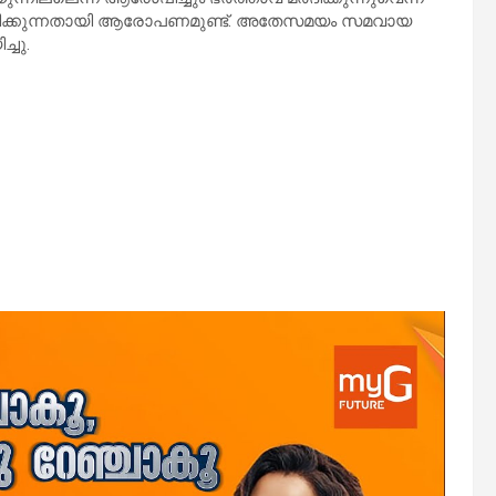
പിക്കുന്നതായി ആരോപണമുണ്ട്. അതേസമയം സമവായ
്ചു.