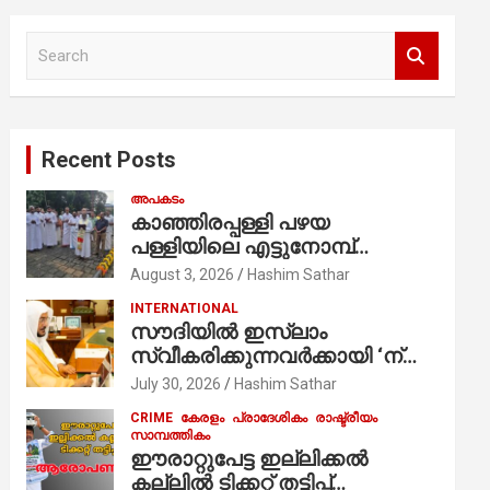
S
e
a
r
c
Recent Posts
h
അപകടം
കാഞ്ഞിരപ്പള്ളി പഴയ
പള്ളിയിലെ എട്ടുനോമ്പ്
ആചരണത്തിന്റെ ഭാഗമായുള്ള
August 3, 2026
Hashim Sathar
പന്തലിന്റെ കാൽനാട്ട് കർമ്മം
INTERNATIONAL
ആർച്ച് പ്രീസ്റ്റ് വെരി. റവ.ഫാ.
സൗദിയില്‍ ഇസ്‌ലാം
കുര്യൻ താമരശ്ശേരി
സ്വീകരിക്കുന്നവര്‍ക്കായി ‘ന്യൂ
നിർവഹിക്കുന്നു.
മുസ്ലിം’ ഡിജിറ്റല്‍ കാര്‍ഡ്
July 30, 2026
Hashim Sathar
സേവനം ആരംഭിച്ചു
CRIME
കേരളം
പ്രാദേശികം
രാഷ്ട്രീയം
സാമ്പത്തികം
ഈരാറ്റുപേട്ട ഇല്ലിക്കൽ
കല്ലിൽ ടിക്കറ്റ് തട്ടിപ്പ്