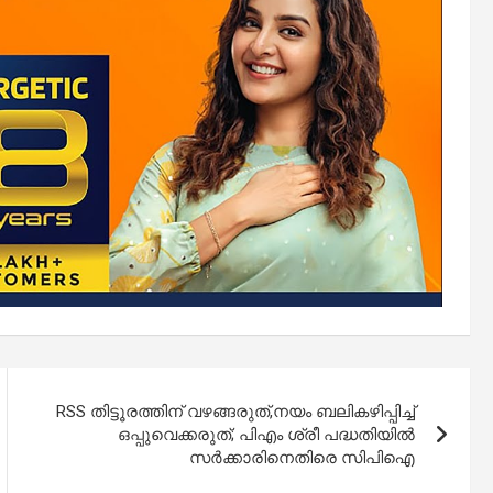
RSS തിട്ടൂരത്തിന് വഴങ്ങരുത്,നയം ബലികഴിപ്പിച്ച്
ഒപ്പുവെക്കരുത്; പിഎം ശ്രീ പദ്ധതിയിൽ
സർക്കാരിനെതിരെ സിപിഐ