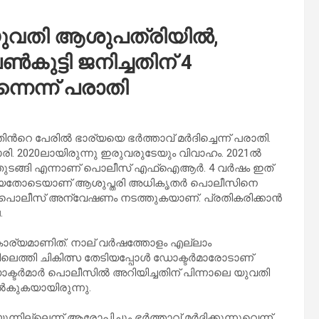
ി യുവതി ആശുപത്രിയിൽ,
ുട്ടി ജനിച്ചതിന് 4
്നെന്ന് പരാതി
്‍റെ പേരിൽ ഭാര്യയെ ഭർത്താവ് മർദിച്ചെന്ന് പരാതി.
ി. 2020ലായിരുന്നു ഇരുവരുടേയും വിവാഹം. 2021ൽ
 തുടങ്ങി എന്നാണ് പൊലീസ് എഫ്ഐആർ. 4 വർഷം ഇത്
സ തേടിയതോടെയാണ് ആശുപ്തരി അധികൃതർ പൊലീസിനെ
ലി പൊലീസ് അന്വേഷണം നടത്തുകയാണ്. പ്രതികരിക്കാൻ
.
കാര്യമാണിത്. നാല് വർഷത്തോളം എല്ലാം
ലെത്തി ചികിത്സ തേടിയപ്പോൾ ഡോക്ടർമാരോടാണ്
ഡോക്ടർമാർ പൊലീസിൽ അറിയിച്ചതിന് പിന്നാലെ യുവതി
ൽകുകയായിരുന്നു.
നില്ലെന്ന് ആരോപിച്ചും ഭർത്താവ് മർദിക്കുന്നുവെന്ന്