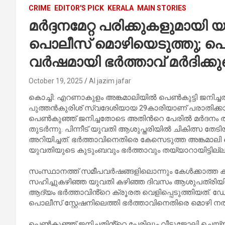
CRIME
EDITOR'S PICK
KERALA
MAIN STORIES
മർദ്ദനമേറ്റ പരിക്കുകളുമായ
പൊലീസ് മൊഴിയെടുത്തു; പെൺക
വർഷമായി ഭർത്താവ് മർദിക്കുന
October 19, 2025
Al jazim jafar
കൊച്ചി: എറണാകുളം അങ്കമാലിയിൽ പെൺകുട്ടി ജനിച്ചതിന
പുത്തൻകുരിശ് സ്വദേശിയായ 29കാരിയാണ് പരാതിക്കാര
പെൺകുഞ്ഞ് ജനിച്ചതോടെ അതിന്‍റെ പേരിൽ മർദനം
തുടർന്നു. പിന്നീട് യുവതി ആശുപ്തരിയിൽ ചികിത്
അറിയിച്ചത്. ഭർത്താവിനെതിരെ കേസെടുത്ത അങ്കമാ
യുവതിയുടെ കുടുംബവും ഭർത്താവും തയ്യാറായിട്ടില്ല
സംസ്ഥാനത്ത് സമീപവർഷങ്ങളിലൊന്നും കേൾക്കാത്ത 
സഹിച്ചുകഴിഞ്ഞ യുവതി കഴിഞ്ഞ ദിവസം ആശുപത്രിയി
ആദ്യം ഭർത്താവിൻ്റെ ക്രൂരത വെളിപ്പെടുത്തിയത്. 
പൊലീസ് സ്റ്റേഷനിലെത്തി ഭർത്താവിനെതിരെ മൊഴി ന
പെൺകുഞ്ഞ് ജനിച്ചതിൻ്റെ പേരിലും വീട്ടുജോലി ചെയ്യുന്