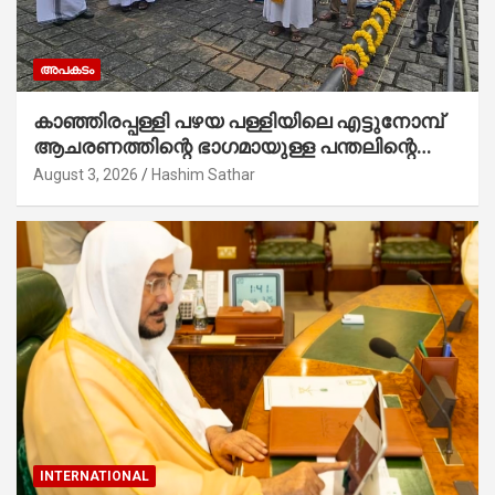
അപകടം
കാഞ്ഞിരപ്പള്ളി പഴയ പള്ളിയിലെ എട്ടുനോമ്പ്
ആചരണത്തിന്റെ ഭാഗമായുള്ള പന്തലിന്റെ
കാൽനാട്ട് കർമ്മം ആർച്ച് പ്രീസ്റ്റ് വെരി.
August 3, 2026
Hashim Sathar
റവ.ഫാ. കുര്യൻ താമരശ്ശേരി നിർവഹിക്കുന്നു.
INTERNATIONAL