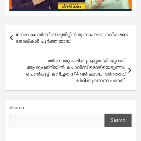
Post
ദോഹ കോർണിഷ് സ്ട്രീറ്റിൽ മൂന്നാം ഘട്ട നവീകരണ
navigation
ജോലികൾ പൂർത്തിയായി
മർദ്ദനമേറ്റ പരിക്കുകളുമായി യുവതി
ആശുപത്രിയിൽ, പൊലീസ് മൊഴിയെടുത്തു;
പെൺകുട്ടി ജനിച്ചതിന് 4 വർഷമായി ഭർത്താവ്
മർദിക്കുന്നെന്ന് പരാതി
Search
Search