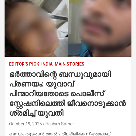
EDITOR'S PICK
INDIA
MAIN STORIES
ഭർത്താവിന്റെ ബന്ധുവുമായി
പ്രണയം: യുവാവ്
പിന്മാറിയതോടെ പൊലീസ്
സ്റ്റേഷനിലെത്തി ജീവനൊടുക്കാൻ
ശ്രമിച്ച് യുവതി
October 19, 2025
Hashim Sathar
ബന്ധം തുടരാന്‍ താല്‍പ്പര്യമില്ലെന്ന് അലോക്