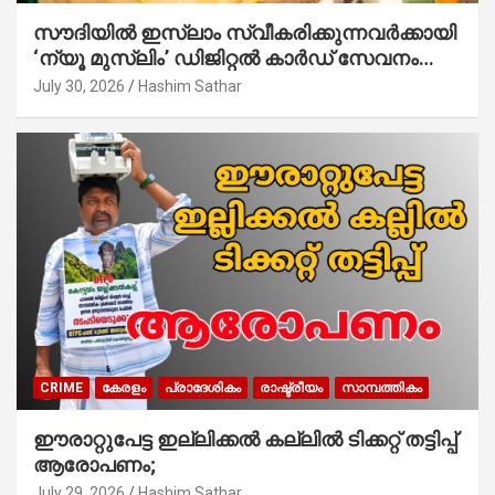
സൗദിയില്‍ ഇസ്‌ലാം സ്വീകരിക്കുന്നവര്‍ക്കായി
‘ന്യൂ മുസ്ലിം’ ഡിജിറ്റല്‍ കാര്‍ഡ് സേവനം
ആരംഭിച്ചു
July 30, 2026
Hashim Sathar
CRIME
കേരളം
പ്രാദേശികം
രാഷ്ട്രീയം
സാമ്പത്തികം
ഈരാറ്റുപേട്ട ഇല്ലിക്കൽ കല്ലിൽ ടിക്കറ്റ് തട്ടിപ്പ്
ആരോപണം;
July 29, 2026
Hashim Sathar