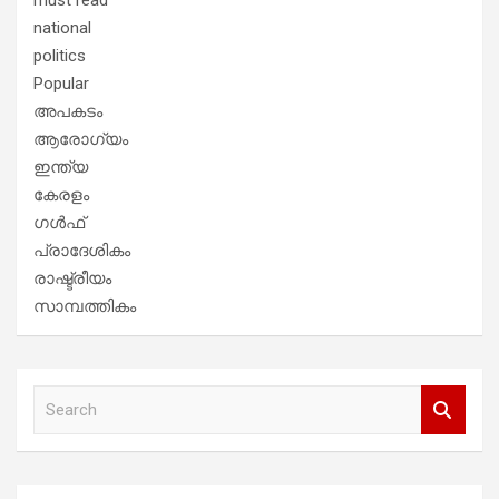
national
politics
Popular
അപകടം
ആരോഗ്യം
ഇന്ത്യ
കേരളം
ഗൾഫ്
പ്രാദേശികം
രാഷ്ട്രീയം
സാമ്പത്തികം
S
e
a
r
c