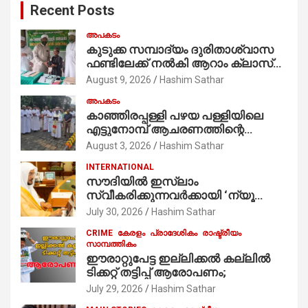
Recent Posts
h
അപകടം
കുടുക്ക സമ്പാദ്യം ദുരിതാശ്വാസ
ഫണ്ടിലേക്ക് നൽകി ആറാം ക്ലാസ്
വിദ്യാർത്ഥി അമാൻ
August 9, 2026
Hashim Sathar
അപകടം
കാഞ്ഞിരപ്പള്ളി പഴയ പള്ളിയിലെ
എട്ടുനോമ്പ് ആചരണത്തിന്റെ
ഭാഗമായുള്ള പന്തലിന്റെ കാൽനാട്ട്
August 3, 2026
Hashim Sathar
കർമ്മം ആർച്ച് പ്രീസ്റ്റ് വെരി. റവ.ഫാ.
INTERNATIONAL
കുര്യൻ താമരശ്ശേരി
സൗദിയില്‍ ഇസ്‌ലാം
നിർവഹിക്കുന്നു.
സ്വീകരിക്കുന്നവര്‍ക്കായി ‘ന്യൂ
മുസ്ലിം’ ഡിജിറ്റല്‍ കാര്‍ഡ് സേവനം
July 30, 2026
Hashim Sathar
ആരംഭിച്ചു
CRIME
കേരളം
പ്രാദേശികം
രാഷ്ട്രീയം
സാമ്പത്തികം
ഈരാറ്റുപേട്ട ഇല്ലിക്കൽ കല്ലിൽ
ടിക്കറ്റ് തട്ടിപ്പ് ആരോപണം;
July 29, 2026
Hashim Sathar