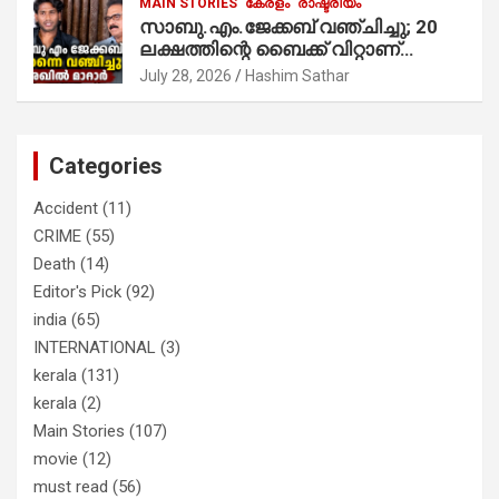
MAIN STORIES
കേരളം
രാഷ്ട്രീയം
സാബു.എം.ജേക്കബ് വഞ്ചിച്ചു; 20
ലക്ഷത്തിന്റെ ബൈക്ക് വിറ്റാണ്
തൃക്കാക്കരയില്‍ മത്സരിച്ചത്!
July 28, 2026
Hashim Sathar
പ്രചാരണത്തിന് രണ്ടേ രണ്ടുപേര്‍
മാത്രമാണ് ഉണ്ടായിരുന്നത്;
സാബുവിന്റേത് വ്യക്തിപരമായ
നേട്ടത്തിനുള്ള പാര്‍ട്ടി; ഇപ്പോള്‍
Categories
ഫോണ്‍ വിളിച്ചാല്‍ എടുക്കില്ല;
തിരഞ്ഞെടുപ്പിലെ ദുരനുഭവങ്ങള്‍
Accident
(11)
തുറന്നടിച്ച് അഖില്‍ മാരാര്‍ ട്വന്റി 20
CRIME
(55)
വിട്ടു
Death
(14)
Editor's Pick
(92)
india
(65)
INTERNATIONAL
(3)
kerala
(131)
kerala
(2)
Main Stories
(107)
movie
(12)
must read
(56)