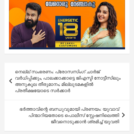
Post
നെല്ല് സംഭരണം: പ്രോസസിംഗ് ചാർജ്
navigation
വ‍ർധിപ്പിക്കും, പാലക്കാക്കാട്ടെ ജിഎസ്ടി നോട്ടീസിലും
അനുകൂല തീരുമാനം; മില്ലുടമകളിൽ
പ്രതീക്ഷയോടെ സർക്കാർ
ഭർത്താവിന്റെ ബന്ധുവുമായി പ്രണയം: യുവാവ്
പിന്മാറിയതോടെ പൊലീസ് സ്റ്റേഷനിലെത്തി
ജീവനൊടുക്കാൻ ശ്രമിച്ച് യുവതി