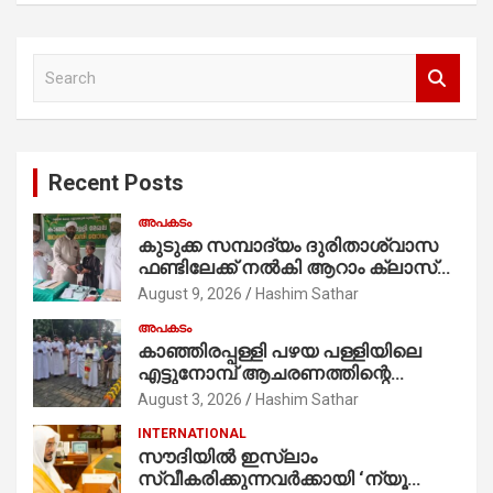
S
e
a
r
c
Recent Posts
h
അപകടം
കുടുക്ക സമ്പാദ്യം ദുരിതാശ്വാസ
ഫണ്ടിലേക്ക് നൽകി ആറാം ക്ലാസ്
വിദ്യാർത്ഥി അമാൻ
August 9, 2026
Hashim Sathar
അപകടം
കാഞ്ഞിരപ്പള്ളി പഴയ പള്ളിയിലെ
എട്ടുനോമ്പ് ആചരണത്തിന്റെ
ഭാഗമായുള്ള പന്തലിന്റെ കാൽനാട്ട്
August 3, 2026
Hashim Sathar
കർമ്മം ആർച്ച് പ്രീസ്റ്റ് വെരി. റവ.ഫാ.
INTERNATIONAL
കുര്യൻ താമരശ്ശേരി
സൗദിയില്‍ ഇസ്‌ലാം
നിർവഹിക്കുന്നു.
സ്വീകരിക്കുന്നവര്‍ക്കായി ‘ന്യൂ