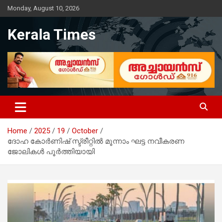
Skip
Monday, August 10, 2026
to
content
Kerala Times
Home
2025
19
October
ദോഹ കോർണിഷ് സ്ട്രീറ്റിൽ മൂന്നാം ഘട്ട നവീകരണ
ജോലികൾ പൂർത്തിയായി