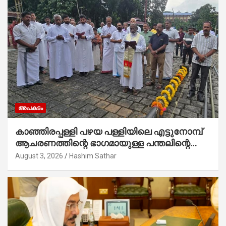
അപകടം
കാഞ്ഞിരപ്പള്ളി പഴയ പള്ളിയിലെ എട്ടുനോമ്പ്
ആചരണത്തിന്റെ ഭാഗമായുള്ള പന്തലിന്റെ
കാൽനാട്ട് കർമ്മം ആർച്ച് പ്രീസ്റ്റ് വെരി.
August 3, 2026
Hashim Sathar
റവ.ഫാ. കുര്യൻ താമരശ്ശേരി നിർവഹിക്കുന്നു.