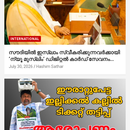
INTERNATIONAL
സൗദിയില്‍ ഇസ്‌ലാം സ്വീകരിക്കുന്നവര്‍ക്കായി
‘ന്യൂ മുസ്ലിം’ ഡിജിറ്റല്‍ കാര്‍ഡ് സേവനം
ആരംഭിച്ചു
July 30, 2026
Hashim Sathar