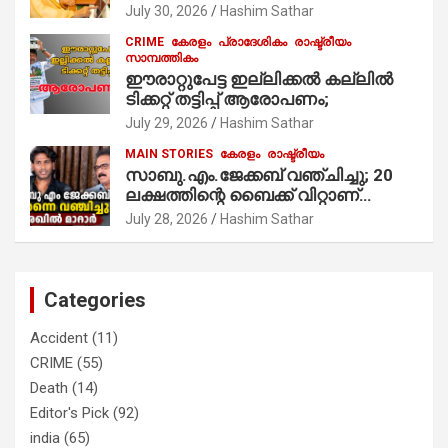
മുസ്ലിം’ ഡിജിറ്റല്‍ കാര്‍ഡ് സേവനം
July 30, 2026
Hashim Sathar
ആരംഭിച്ചു
CRIME
കേരളം
പ്രാദേശികം
രാഷ്ട്രീയം
സാമ്പത്തികം
ഈരാറ്റുപേട്ട ഇല്ലിക്കൽ കല്ലിൽ
ടിക്കറ്റ് തട്ടിപ്പ് ആരോപണം;
July 29, 2026
Hashim Sathar
MAIN STORIES
കേരളം
രാഷ്ട്രീയം
സാബു.എം.ജേക്കബ് വഞ്ചിച്ചു; 20
ലക്ഷത്തിന്റെ ബൈക്ക് വിറ്റാണ്
തൃക്കാക്കരയില്‍ മത്സരിച്ചത്!
July 28, 2026
Hashim Sathar
പ്രചാരണത്തിന് രണ്ടേ രണ്ടുപേര്‍
മാത്രമാണ് ഉണ്ടായിരുന്നത്;
സാബുവിന്റേത് വ്യക്തിപരമായ
നേട്ടത്തിനുള്ള പാര്‍ട്ടി; ഇപ്പോള്‍
Categories
ഫോണ്‍ വിളിച്ചാല്‍ എടുക്കില്ല;
തിരഞ്ഞെടുപ്പിലെ ദുരനുഭവങ്ങള്‍
Accident
(11)
തുറന്നടിച്ച് അഖില്‍ മാരാര്‍ ട്വന്റി 20
CRIME
(55)
വിട്ടു
Death
(14)
Editor's Pick
(92)
india
(65)