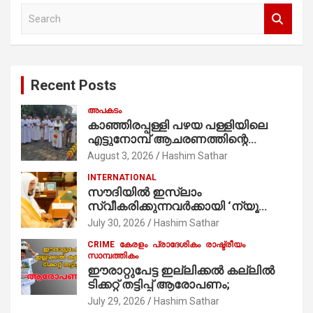
S
e
a
r
c
Recent Posts
h
അപകടം
കാഞ്ഞിരപ്പള്ളി പഴയ പള്ളിയിലെ
എട്ടുനോമ്പ് ആചരണത്തിന്റെ
ഭാഗമായുള്ള പന്തലിന്റെ കാൽനാട്ട്
August 3, 2026
Hashim Sathar
കർമ്മം ആർച്ച് പ്രീസ്റ്റ് വെരി. റവ.ഫാ.
INTERNATIONAL
കുര്യൻ താമരശ്ശേരി
സൗദിയില്‍ ഇസ്‌ലാം
നിർവഹിക്കുന്നു.
സ്വീകരിക്കുന്നവര്‍ക്കായി ‘ന്യൂ
മുസ്ലിം’ ഡിജിറ്റല്‍ കാര്‍ഡ് സേവനം
July 30, 2026
Hashim Sathar
ആരംഭിച്ചു
CRIME
കേരളം
പ്രാദേശികം
രാഷ്ട്രീയം
സാമ്പത്തികം
ഈരാറ്റുപേട്ട ഇല്ലിക്കൽ കല്ലിൽ
ടിക്കറ്റ് തട്ടിപ്പ് ആരോപണം;
July 29, 2026
Hashim Sathar