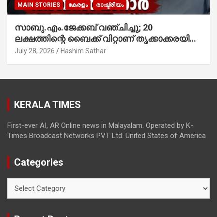
MAIN STORIES
കേരളം
രാഷ്ട്രീയം
സാബു.എം.ജേക്കബ് വഞ്ചിച്ചു; 20
ലക്ഷത്തിന്റെ ബൈക്ക് വിറ്റാണ് തൃക്കാക്കരയില്‍
മത്സരിച്ചത്! പ്രചാരണത്തിന് രണ്ടേ രണ്ടുപേര്‍
July 28, 2026
Hashim Sathar
മാത്രമാണ് ഉണ്ടായിരുന്നത്; സാബുവിന്റേത്
വ്യക്തിപരമായ നേട്ടത്തിനുള്ള പാര്‍ട്ടി;
ഇപ്പോള്‍ ഫോണ്‍ വിളിച്ചാല്‍ എടുക്കില്ല;
തിരഞ്ഞെടുപ്പിലെ ദുരനുഭവങ്ങള്‍ തുറന്നടിച്ച്
KERALA TIMES
അഖില്‍ മാരാര്‍ ട്വന്റി 20 വിട്ടു
First-ever AI, AR Online news in Malayalam. Operated by K-
Times Broadcast Networks PVT Ltd. United States of America
Categories
Categories