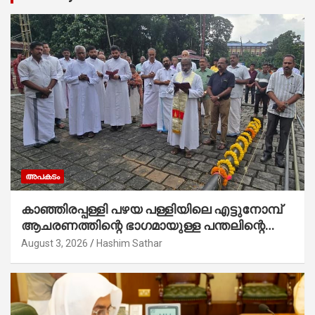
അപകടം
കാഞ്ഞിരപ്പള്ളി പഴയ പള്ളിയിലെ എട്ടുനോമ്പ്
ആചരണത്തിന്റെ ഭാഗമായുള്ള പന്തലിന്റെ
കാൽനാട്ട് കർമ്മം ആർച്ച് പ്രീസ്റ്റ് വെരി.
August 3, 2026
Hashim Sathar
റവ.ഫാ. കുര്യൻ താമരശ്ശേരി നിർവഹിക്കുന്നു.