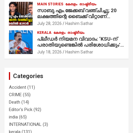
MAIN STORIES
കേരളം
രാഷ്ട്രീയം
സാബു.എം.ജേക്കബ് വഞ്ചിച്ചു; 20
ലക്ഷത്തിന്റെ ബൈക്ക് വിറ്റാണ്
തൃക്കാക്കരയില്‍ മത്സരിച്ചത്!
July 28, 2026
Hashim Sathar
പ്രചാരണത്തിന് രണ്ടേ രണ്ടുപേര്‍
KERALA
കേരളം
രാഷ്ട്രീയം
മാത്രമാണ് ഉണ്ടായിരുന്നത്;
പ്ലീഡർ നിയമന വിവാദം: ‘KSU-ന്
സാബുവിന്റേത് വ്യക്തിപരമായ
പരാതിയുണ്ടെങ്കിൽ പരിശോധിക്കും’;
നേട്ടത്തിനുള്ള പാര്‍ട്ടി; ഇപ്പോള്‍
രമേശ് ചെന്നിത്തല
ഫോണ്‍ വിളിച്ചാല്‍ എടുക്കില്ല;
July 18, 2026
Hashim Sathar
തിരഞ്ഞെടുപ്പിലെ ദുരനുഭവങ്ങള്‍
തുറന്നടിച്ച് അഖില്‍ മാരാര്‍ ട്വന്റി 20
വിട്ടു
Categories
Accident
(11)
CRIME
(55)
Death
(14)
Editor's Pick
(92)
india
(65)
INTERNATIONAL
(3)
kerala
(131)