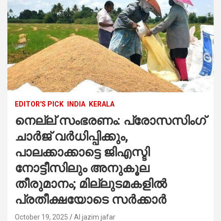
EDITOR'S PICK
INDIA
KERALA
നെല്ല് സംഭരണം: പ്രോസസിംഗ്
ചാർജ് വ‍ർധിപ്പിക്കും,
പാലക്കാക്കാട്ടെ ജിഎസ്ടി
നോട്ടീസിലും അനുകൂല
തീരുമാനം; മില്ലുടമകളിൽ
പ്രതീക്ഷയോടെ സർക്കാർ
October 19, 2025
Al jazim jafar