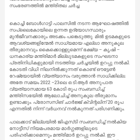
സംഭരണത്തിൽ മന്ത്രിതല ചർച്ച.
കൊച്ചി ബോൾഗാട്ടി പാലസിൽ നടന്ന ആഘോഷത്തിൽ
സപ്ലൈകോയിലെ ഉന്നത ഉദ്യോഗസ്ഥരും
മുൻജീവനക്കാരും അടക്കം പങ്കെടുത്തു. മിൽ ഉടമകളുടെ
ആവശ്യങ്ങളിന്മേൽ സാധ്യമായ എല്ലാ അനുകൂല
തീരുമാനവും കൈക്കൊള്ളുമെന്ന് ഭക്ഷ്യ – കൃഷി –
ധനകാര്യ മന്ത്രിമാർ മില്ലുടമകളുടെ സംഘടനാ
പ്രതിനിധികളുമായി നടത്തിയ ചർച്ചയിൽ ഉറപ്പു നൽകി.
കോടതി വിധി നിലനിൽക്കുന്നത് കൊണ്ട് ഔട്ടേൺ
റേഷ്യോയിൽ വ്യത്യാസം വരുത്താൻ സാധിക്കില്ല.
അതേ സമയം 2022 –23ലെ ഒ.ടി.ആർ അനുപാത
വ്യത്യാസമായ 63 കോടി രൂപ സംബന്ധിച്ച്‌
മന്ത്രിസഭയിൽ ആലോചിച്ച്‌ അനുകൂല തീരുമാനം
ഉണ്ടാക്കും. പ്രോസസിങ് ചാർജ്ജ്‌ ക്വിന്റലിന്‌ 20 രൂപ
എന്നതിൽ നിന്ന്‌ വർധനവ്‌ നൽകുന്നത്‌ പരിഗണിക്കും.
പാലക്കാട്‌ ജില്ലയിൽ ജിഎസ്‌ടി സംബന്ധിച്ച്‌ നൽകിയ
നോട്ടീസ്‌ നിയമപരമായ മാർഗ്ഗങ്ങളിലൂടെ
പരിഹരിക്കാമെന്നും മന്ത്രിമാർ ഉറപ്പു നൽകി. ഈ