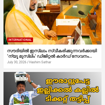
INTERNATIONAL
സൗദിയില്‍ ഇസ്‌ലാം സ്വീകരിക്കുന്നവര്‍ക്കായി
‘ന്യൂ മുസ്ലിം’ ഡിജിറ്റല്‍ കാര്‍ഡ് സേവനം
ആരംഭിച്ചു
July 30, 2026
Hashim Sathar