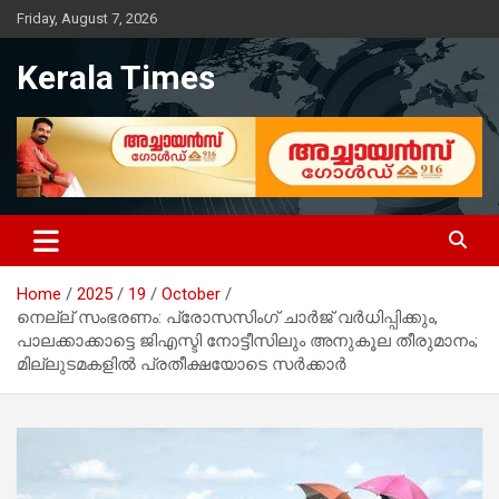
Skip
Friday, August 7, 2026
to
content
Kerala Times
Home
2025
19
October
നെല്ല് സംഭരണം: പ്രോസസിംഗ് ചാർജ് വ‍ർധിപ്പിക്കും,
പാലക്കാക്കാട്ടെ ജിഎസ്ടി നോട്ടീസിലും അനുകൂല തീരുമാനം;
മില്ലുടമകളിൽ പ്രതീക്ഷയോടെ സർക്കാർ