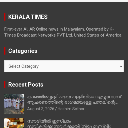
ഇപ്പോള്‍ ഫോണ്‍ വിളിച്ചാല്‍ എടുക്കില്ല;
തിരഞ്ഞെടുപ്പിലെ ദുരനുഭവങ്ങള്‍ തുറന്നടിച്ച്
KERALA TIMES
അഖില്‍ മാരാര്‍ ട്വന്റി 20 വിട്ടു
First-ever AI, AR Online news in Malayalam. Operated by K-
Times Broadcast Networks PVT Ltd. United States of America
Categories
Categories
Recent Posts
കാഞ്ഞിരപ്പള്ളി പഴയ പള്ളിയിലെ എട്ടുനോമ്പ്
ആചരണത്തിന്റെ ഭാഗമായുള്ള പന്തലിന്റെ
കാൽനാട്ട് കർമ്മം ആർച്ച് പ്രീസ്റ്റ് വെരി.
August 3, 2026
Hashim Sathar
റവ.ഫാ. കുര്യൻ താമരശ്ശേരി നിർവഹിക്കുന്നു.
സൗദിയില്‍ ഇസ്‌ലാം
സ്വീകരിക്കുന്നവര്‍ക്കായി ‘ന്യൂ മുസ്ലിം’