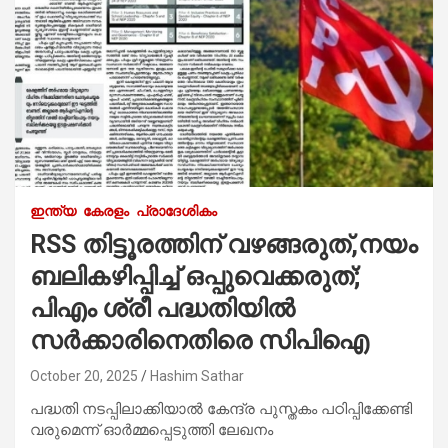
ഇന്ത്യ
കേരളം
പ്രാദേശികം
RSS തിട്ടൂരത്തിന് വഴങ്ങരുത്,നയം
ബലികഴിപ്പിച്ച് ഒപ്പുവെക്കരുത്;
പിഎം ശ്രീ പദ്ധതിയിൽ
സർക്കാരിനെതിരെ സിപിഐ
October 20, 2025
Hashim Sathar
പദ്ധതി നടപ്പിലാക്കിയാൽ കേന്ദ്ര പുസ്തകം പഠിപ്പിക്കേണ്ടി
വരുമെന്ന് ഓർമ്മപ്പെടുത്തി ലേഖനം