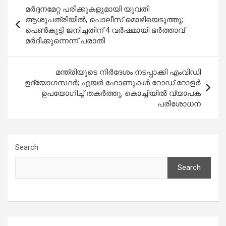
Post
മർദ്ദനമേറ്റ പരിക്കുകളുമായി യുവതി
navigation
ആശുപത്രിയിൽ, പൊലീസ് മൊഴിയെടുത്തു;
പെൺകുട്ടി ജനിച്ചതിന് 4 വർഷമായി ഭർത്താവ്
മർദിക്കുന്നെന്ന് പരാതി
മന്ത്രിയുടെ നിര്‍ദേശം നടപ്പാക്കി എംവിഡി
ഉദ്യോഗസ്ഥര്‍; എയര്‍ ഹോണുകള്‍ റോഡ് റോളര്‍
ഉപയോഗിച്ച് തകര്‍ത്തു, കൊച്ചിയിൽ വ്യാപക
പരിശോധന
Search
Search