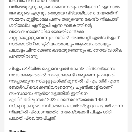
കേന്ദ്രം സംസ്ഥാനത്തെ
വരിഞ്ഞുമുറുക്കുകയാണെന്നതും ശരിയാണ്. എന്നാൽ
അവരുടെ ഏറ്റവും തെറ്റായ വിദ്യാഭ്യാസ നയത്തിന്
സമ്മതം മൂളിയാലേ പണം തരൂവെന്ന കേന്ദ്ര നിലപാട്
ശരിയല്ല. എൻഇപി എന്ന ഘടകത്തിന്റെ
വ്യവസ്ഥയ്ക്ക് വിധേയമായിമാത്രമേ
പറ്റുകയുള്ളൂവെന്നുണ്ടെങ്കിൽ അതേപറ്റി എൽഡിഎഫ്
സർക്കാരിന് രാഷ്ട്രീയപരമായും ആശയപരമായും
പലവട്ടം ചിന്തിക്കേണ്ട കടമയുണ്ടെന്നും ബിനോയ് വിശ്വം
പറഞ്ഞിരുന്നു.
പിഎം ശ്രീയിൽ ഒപ്പുവെച്ചാൽ കേന്ദ്ര വിദ്യാഭ്യാസ
നയം കേരളത്തിൽ നടപ്പാക്കേണ്ടി വരുമെന്നും പദ്ധതി
നടപ്പാക്കുന്ന സ്‌കൂളുകൾക്ക് മുന്നിൽ പി എം ശ്രീ എന്ന
ബോർഡ് വെക്കേണ്ടിവരുമെന്നും ചൂണ്ടിക്കാട്ടിയാണ്
സംസ്ഥാനം ആദ്യഘട്ടത്തിൽ ഇതിനെ
എതിർത്തിരുന്നത്. 2022ലാണ് രാജ്യത്തെ 14500
സ്‌കൂളുകളുടെ നവീകരണം ലക്ഷ്യമിട്ടുള്ള പദ്ധതി എന്ന
നിലയിൽ പ്രധാനമന്ത്രി നരേന്ദ്രമോദി പിഎം ശ്രീ
പദ്ധതി പ്രഖ്യാപിച്ചത്.
Share this: