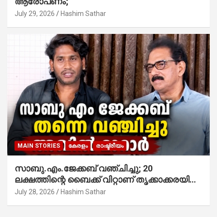
ആരോപണം;
July 29, 2026
Hashim Sathar
MAIN STORIES
കേരളം
രാഷ്ട്രീയം
സാബു.എം.ജേക്കബ് വഞ്ചിച്ചു; 20
ലക്ഷത്തിന്റെ ബൈക്ക് വിറ്റാണ് തൃക്കാക്കരയില്‍
മത്സരിച്ചത്! പ്രചാരണത്തിന് രണ്ടേ രണ്ടുപേര്‍
July 28, 2026
Hashim Sathar
മാത്രമാണ് ഉണ്ടായിരുന്നത്; സാബുവിന്റേത്
വ്യക്തിപരമായ നേട്ടത്തിനുള്ള പാര്‍ട്ടി;