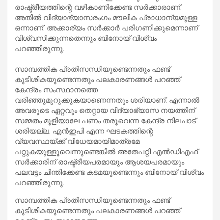
രാഷ്ട്രീയത്തിന്റെ വഴികാണിക്കേണ്ട സർക്കാരാണ്.
അതിൽ വിദ്യാഭ്യാസരംഗം മൗലിക പ്രാധാന്യമുള്ള
ഒന്നാണ്. അക്കാര്യം സർക്കാർ പരിഗണിക്കുമെന്നാണ്
വിശ്വസിക്കുന്നതെന്നും ബിനോയ് വിശ്വം
പറഞ്ഞിരുന്നു.
സാമ്പത്തിക പ്രതിസന്ധിയുണ്ടെന്നതും ഫണ്ട്
കുടിശികയുണ്ടെന്നതും പലകാരണങ്ങൾ പറഞ്ഞ്
കേന്ദ്രം സംസ്ഥാനത്തെ
വരിഞ്ഞുമുറുക്കുകയാണെന്നതും ശരിയാണ്. എന്നാൽ
അവരുടെ ഏറ്റവും തെറ്റായ വിദ്യാഭ്യാസ നയത്തിന്
സമ്മതം മൂളിയാലേ പണം തരൂവെന്ന കേന്ദ്ര നിലപാട്
ശരിയല്ല. എൻഇപി എന്ന ഘടകത്തിന്റെ
വ്യവസ്ഥയ്ക്ക് വിധേയമായിമാത്രമേ
പറ്റുകയുള്ളൂവെന്നുണ്ടെങ്കിൽ അതേപറ്റി എൽഡിഎഫ്
സർക്കാരിന് രാഷ്ട്രീയപരമായും ആശയപരമായും
പലവട്ടം ചിന്തിക്കേണ്ട കടമയുണ്ടെന്നും ബിനോയ് വിശ്വം
പറഞ്ഞിരുന്നു.
സാമ്പത്തിക പ്രതിസന്ധിയുണ്ടെന്നതും ഫണ്ട്
കുടിശികയുണ്ടെന്നതും പലകാരണങ്ങൾ പറഞ്ഞ്