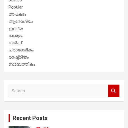
Popular
അപകടം
ആരോഗ്യം
ഇന്ത്യ
കേരളം
ഗൾഫ്
പ്രാദേശികം
രാഷ്ട്രീയം
സാമ്പത്തികം
S
e
a
r
c
Recent Posts
h