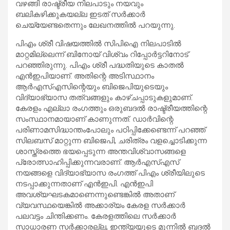
വഴങ്ങി രാഷ്ട്രീയ നിലപാടും നയവും
ബലികഴിക്കുകയല്ല ഇടത് സർക്കാർ
ചെയ്യേണ്ടതെന്നും ലേഖനത്തിൽ പറയുന്നു.
പിഎം ശ്രീ വിഷയത്തിൽ സിപിഐ നിലപാടിൽ
മാറ്റമില്ലെന്ന് ബിനോയ് വിശ്വം റിപ്പോർട്ടറിനോട്
പറഞ്ഞിരുന്നു. പിഎം ശ്രീ പദ്ധതിയുടെ കാതൽ
എൻഇപിയാണ്. അതിന്റെ അടിസ്ഥാനം
ആർഎസ്എസിന്റെയും ബിജെപിയുടെയും
വിദ്യാഭ്യാസ തത്വങ്ങളും കാഴ്ചപ്പാടുകളുമാണ്.
കേരളം എല്ലാ രംഗത്തും ഒരുബദൽ രാഷ്ട്രീയത്തിന്റെ
സംസ്ഥാനമായാണ് കാണുന്നത്. ഡാർവിന്റെ
പരിണാമസിദ്ധാന്തംപോലും പഠിപ്പിക്കേണ്ടെന്ന് പറഞ്ഞ്
സിലബസ് മാറ്റുന്ന ബിജെപി, ചരിത്രം വളച്ചൊടിക്കുന്ന
ശാസ്ത്രത്തെ ഭയപ്പെടുന്ന അന്തവിശ്വാസങ്ങളെ
പ്രോത്സാഹിപ്പിക്കുന്നവരാണ്. ആർഎസ്എസ്
നയങ്ങളെ വിദ്യാഭ്യാസ രംഗത്ത് പിഎം ശ്രീയിലുടെ
നടപ്പാക്കുന്നതാണ് എൻഇപി. എൻഇപി
അവശ്യഘടകമാണെന്നുണ്ടെങ്കിൽ അതാണ്
വ്യവസ്ഥയെങ്കിൽ അക്കാര്യം കേരള സർക്കാർ
പലവട്ടം ചിന്തിക്കണം. കേരളത്തിലെ സർക്കാർ
സാധാരണ സർക്കാരല്ല, ഇന്ത്യയുടെ മുന്നിൽ ബദൽ