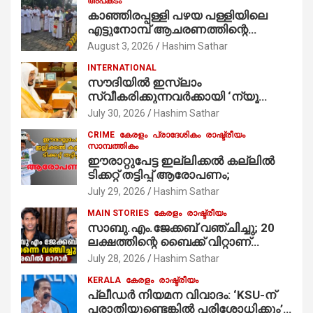
അപകടം
കാഞ്ഞിരപ്പള്ളി പഴയ പള്ളിയിലെ
എട്ടുനോമ്പ് ആചരണത്തിന്റെ
ഭാഗമായുള്ള പന്തലിന്റെ കാൽനാട്ട്
August 3, 2026
Hashim Sathar
കർമ്മം ആർച്ച് പ്രീസ്റ്റ് വെരി. റവ.ഫാ.
INTERNATIONAL
കുര്യൻ താമരശ്ശേരി
സൗദിയില്‍ ഇസ്‌ലാം
നിർവഹിക്കുന്നു.
സ്വീകരിക്കുന്നവര്‍ക്കായി ‘ന്യൂ
മുസ്ലിം’ ഡിജിറ്റല്‍ കാര്‍ഡ് സേവനം
July 30, 2026
Hashim Sathar
ആരംഭിച്ചു
CRIME
കേരളം
പ്രാദേശികം
രാഷ്ട്രീയം
സാമ്പത്തികം
ഈരാറ്റുപേട്ട ഇല്ലിക്കൽ കല്ലിൽ
ടിക്കറ്റ് തട്ടിപ്പ് ആരോപണം;
July 29, 2026
Hashim Sathar
MAIN STORIES
കേരളം
രാഷ്ട്രീയം
സാബു.എം.ജേക്കബ് വഞ്ചിച്ചു; 20
ലക്ഷത്തിന്റെ ബൈക്ക് വിറ്റാണ്
തൃക്കാക്കരയില്‍ മത്സരിച്ചത്!
July 28, 2026
Hashim Sathar
പ്രചാരണത്തിന് രണ്ടേ രണ്ടുപേര്‍
KERALA
കേരളം
രാഷ്ട്രീയം
മാത്രമാണ് ഉണ്ടായിരുന്നത്;
പ്ലീഡർ നിയമന വിവാദം: ‘KSU-ന്
സാബുവിന്റേത് വ്യക്തിപരമായ
പരാതിയുണ്ടെങ്കിൽ പരിശോധിക്കും’;
നേട്ടത്തിനുള്ള പാര്‍ട്ടി; ഇപ്പോള്‍