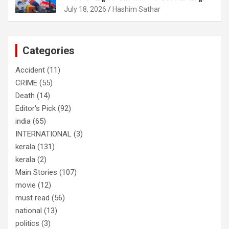
രമേശ് ചെന്നിത്തല
ഫോണ്‍ വിളിച്ചാല്‍ എടുക്കില്ല;
July 18, 2026
Hashim Sathar
തിരഞ്ഞെടുപ്പിലെ ദുരനുഭവങ്ങള്‍
തുറന്നടിച്ച് അഖില്‍ മാരാര്‍ ട്വന്റി 20
വിട്ടു
Categories
Accident
(11)
CRIME
(55)
Death
(14)
Editor's Pick
(92)
india
(65)
INTERNATIONAL
(3)
kerala
(131)
kerala
(2)
Main Stories
(107)
movie
(12)
must read
(56)
national
(13)
politics
(3)