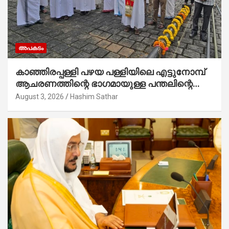
അപകടം
കാഞ്ഞിരപ്പള്ളി പഴയ പള്ളിയിലെ എട്ടുനോമ്പ്
ആചരണത്തിന്റെ ഭാഗമായുള്ള പന്തലിന്റെ
കാൽനാട്ട് കർമ്മം ആർച്ച് പ്രീസ്റ്റ് വെരി.
August 3, 2026
Hashim Sathar
റവ.ഫാ. കുര്യൻ താമരശ്ശേരി നിർവഹിക്കുന്നു.