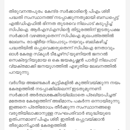
തിരുവനന്തപുരം: കേന്ദ്ര സർക്കാരിന്റെ പിഎം ശ്രീ
പദ്ധതി സംസ്ഥാനത്ത് നടപ്പാക്കുന്നതുമായി ബന്ധപ്പെട്ട്
എൽഡിഎഫിൽ ഭിന്നത തുടരവെ നിലപാട് കടുപ്പിച്ച്
സിപിഐ. ആർഎസ്എസിന്റെ തിട്ടൂരത്തിന് ഇടതുപക്ഷ
സർക്കാർ വഴങ്ങരുതെന്ന് സിപിഐ മുഖപത്രത്തിൽ
ലേഖനം. രാഷ്ട്രീയ നിലപാടും നയവും ബലികഴിച്ച്
പദ്ധതിയിൽ ഒപ്പുവെക്കരുതെന്ന് സിപിഐ നേതാവും
ഓൾ കേരള സ്‌കൂൾ ടീച്ചേഴ്‌സ് യൂണിയൻ ജനറൽ
സെക്രട്ടറിയുമായ ഒ കെ ജയകൃഷ്ണൻ പാർട്ടി നിലപാട്
വ്യക്തമാക്കി ജനയുഗത്തിൽ എഴുതിയ ലേഖനത്തിൽ
പറയുന്നു.
വർഗീയ അജണ്ടകൾ കുട്ടികളിൽ കുത്തിവയ്ക്കുന്ന നയം
കേരളത്തിൽ നടപ്പാക്കില്ലെന്ന് ഇടതുമുന്നണി
സർക്കാർ അർത്ഥശങ്കക്കിടയില്ലാതെ പ്രഖ്യാപിച്ചത്
മതേതര കേരളത്തിന് അഭിമാനം പകർന്ന ഒന്നായിരുന്നു.
ഇങ്ങനെ പ്രതിരോധം തീർക്കുന്ന സംസ്ഥാനങ്ങളെ
വരുതിയിലാക്കാനുള്ള സംഘപരിവാർ ബുദ്ധിയുടെ
ഉത്പന്നമാണ് പിഎം ശ്രീ. ഇതിൽ ഒപ്പുവയ്ക്കാൻ
തീരുമാനിച്ചാൽ കേരളത്തിൽ