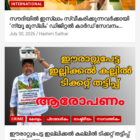
INTERNATIONAL
സൗദിയില്‍ ഇസ്‌ലാം സ്വീകരിക്കുന്നവര്‍ക്കായി
‘ന്യൂ മുസ്ലിം’ ഡിജിറ്റല്‍ കാര്‍ഡ് സേവനം
ആരംഭിച്ചു
July 30, 2026
Hashim Sathar
CRIME
കേരളം
പ്രാദേശികം
രാഷ്ട്രീയം
സാമ്പത്തികം
ഈരാറ്റുപേട്ട ഇല്ലിക്കൽ കല്ലിൽ ടിക്കറ്റ് തട്ടിപ്പ്