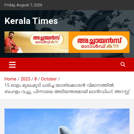
Skip
Friday, August 7, 2026
to
content
Kerala Times
Home
2025
8
October
15 ഓളം മുഖംമൂടി ധരിച്ച യാത്രക്കാരന്‍ വിമാനത്തിൽ
ബഹളം വച്ചു, പിന്നാലെ അടിയന്തരമായി ലാൻഡിംഗ്, അറസ്റ്റ്