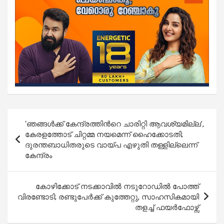
Post
‘ഞങ്ങൾക്ക് കേന്ദ്രത്തിന്‍റെ ചാരിറ്റി ആവശ്യമില്ല’,
navigation
കേരളത്തോട് ചിറ്റമ്മ നയമെന്ന് ഹൈക്കോടതി;
ദുരന്തബാധിതരുടെ വായ്പ എഴുതി തള്ളില്ലെന്ന്
കേന്ദ്രം
കോഴിക്കോട് നടക്കാവിൽ നടുറോഡിൽ‌ പോത്ത്
വിരണ്ടോടി; രണ്ടുപേർക്ക് കുത്തേറ്റു, സാഹസികമായി
തളച്ച് ഫയർഫോഴ്സ്