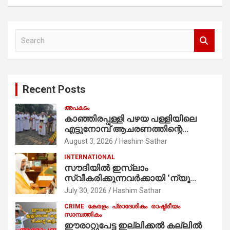
S
e
a
r
c
Recent Posts
h
അപകടം
കാഞ്ഞിരപ്പള്ളി പഴയ പള്ളിയിലെ
എട്ടുനോമ്പ് ആചരണത്തിന്റെ
ഭാഗമായുള്ള പന്തലിന്റെ കാൽനാട്ട്
August 3, 2026
Hashim Sathar
കർമ്മം ആർച്ച് പ്രീസ്റ്റ് വെരി. റവ.ഫാ.
INTERNATIONAL
കുര്യൻ താമരശ്ശേരി
സൗദിയില്‍ ഇസ്‌ലാം
നിർവഹിക്കുന്നു.
സ്വീകരിക്കുന്നവര്‍ക്കായി ‘ന്യൂ
മുസ്ലിം’ ഡിജിറ്റല്‍ കാര്‍ഡ് സേവനം
July 30, 2026
Hashim Sathar
ആരംഭിച്ചു
CRIME
കേരളം
പ്രാദേശികം
രാഷ്ട്രീയം
സാമ്പത്തികം
ഈരാറ്റുപേട്ട ഇല്ലിക്കൽ കല്ലിൽ