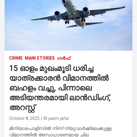
CRIME
MAIN STORIES
ഗൾഫ്
15 ഓളം മുഖംമൂടി ധരിച്ച
യാത്രക്കാരന്‍ വിമാനത്തിൽ
ബഹളം വച്ചു, പിന്നാലെ
അടിയന്തരമായി ലാൻഡിംഗ്,
അറസ്റ്റ്
October 8, 2025
Al jazim jafar
മിനിയാപൊളിസിൽ നിന്ന് ന്യൂവാർക്കിലേക്കുള്ള
വിമാനത്തിൽ അസാധാരണമായ ചില