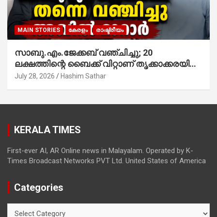
MAIN STORIES
കേരളം
രാഷ്ട്രീയം
സാബു.എം.ജേക്കബ് വഞ്ചിച്ചു; 20
ലക്ഷത്തിന്റെ ബൈക്ക് വിറ്റാണ് തൃക്കാക്കരയില്‍
മത്സരിച്ചത്! പ്രചാരണത്തിന് രണ്ടേ രണ്ടുപേര്‍
July 28, 2026
Hashim Sathar
മാത്രമാണ് ഉണ്ടായിരുന്നത്; സാബുവിന്റേത്
വ്യക്തിപരമായ നേട്ടത്തിനുള്ള പാര്‍ട്ടി;
ഇപ്പോള്‍ ഫോണ്‍ വിളിച്ചാല്‍ എടുക്കില്ല;
തിരഞ്ഞെടുപ്പിലെ ദുരനുഭവങ്ങള്‍ തുറന്നടിച്ച്
KERALA TIMES
അഖില്‍ മാരാര്‍ ട്വന്റി 20 വിട്ടു
First-ever AI, AR Online news in Malayalam. Operated by K-
Times Broadcast Networks PVT Ltd. United States of America
Categories
Categories