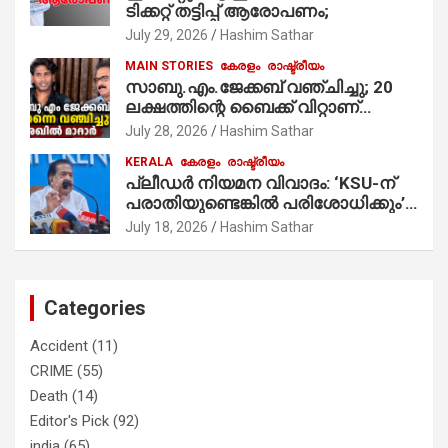
ടിക്കറ്റ് തട്ടിപ്പ് ആരോപണം;
July 29, 2026
Hashim Sathar
MAIN STORIES
കേരളം
രാഷ്ട്രീയം
സാബു.എം.ജേക്കബ് വഞ്ചിച്ചു; 20
ലക്ഷത്തിന്റെ ബൈക്ക് വിറ്റാണ്
തൃക്കാക്കരയില്‍ മത്സരിച്ചത്!
July 28, 2026
Hashim Sathar
പ്രചാരണത്തിന് രണ്ടേ രണ്ടുപേര്‍
KERALA
കേരളം
രാഷ്ട്രീയം
മാത്രമാണ് ഉണ്ടായിരുന്നത്;
പ്ലീഡർ നിയമന വിവാദം: ‘KSU-ന്
സാബുവിന്റേത് വ്യക്തിപരമായ
പരാതിയുണ്ടെങ്കിൽ പരിശോധിക്കും’;
നേട്ടത്തിനുള്ള പാര്‍ട്ടി; ഇപ്പോള്‍
രമേശ് ചെന്നിത്തല
ഫോണ്‍ വിളിച്ചാല്‍ എടുക്കില്ല;
July 18, 2026
Hashim Sathar
തിരഞ്ഞെടുപ്പിലെ ദുരനുഭവങ്ങള്‍
തുറന്നടിച്ച് അഖില്‍ മാരാര്‍ ട്വന്റി 20
വിട്ടു
Categories
Accident
(11)
CRIME
(55)
Death
(14)
Editor's Pick
(92)
india
(65)