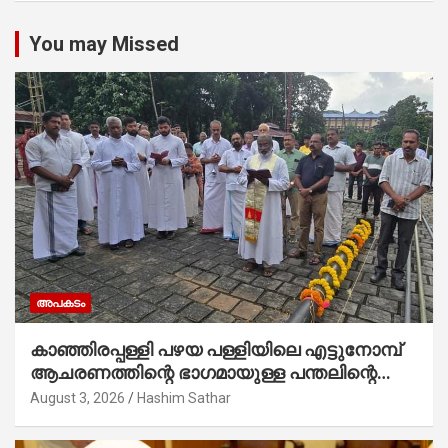
You may Missed
അപകടം
കാഞ്ഞിരപ്പള്ളി പഴയ പള്ളിയിലെ എട്ടുനോമ്പ്
ആചരണത്തിന്റെ ഭാഗമായുള്ള പന്തലിന്റെ
കാൽനാട്ട് കർമ്മം ആർച്ച് പ്രീസ്റ്റ് വെരി.
August 3, 2026
Hashim Sathar
റവ.ഫാ. കുര്യൻ താമരശ്ശേരി നിർവഹിക്കുന്നു.