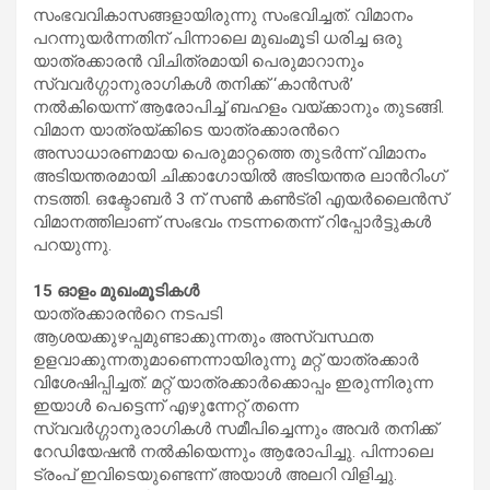
സംഭവവികാസങ്ങളായിരുന്നു സംഭവിച്ചത്. വിമാനം
പറന്നുയ‍ർന്നതിന് പിന്നാലെ മുഖംമൂടി ധരിച്ച ഒരു
യാത്രക്കാരൻ വിചിത്രമായി പെരുമാറാനും
സ്വവർഗ്ഗാനുരാഗികൾ തനിക്ക് ‘കാൻസർ’
നൽകിയെന്ന് ആരോപിച്ച് ബഹളം വയ്ക്കാനും തുടങ്ങി.
വിമാന യാത്രയ്ക്കിടെ യാത്രക്കാരന്‍റെ
അസാധാരണമായ പെരുമാറ്റത്തെ തുടർന്ന് വിമാനം
അടിയന്തരമായി ചിക്കാഗോയില്‍ അടിയന്തര ലാന്‍റിംഗ്
നടത്തി. ഒക്ടോബർ 3 ന് സൺ കൺട്രി എയർലൈൻസ്
വിമാനത്തിലാണ് സംഭവം നടന്നതെന്ന് റിപ്പോര്‍ട്ടുകൾ
പറയുന്നു.
15 ഓളം മുഖംമൂടികൾ
യാത്രക്കാരന്‍റെ നടപടി
ആശയക്കുഴപ്പമുണ്ടാക്കുന്നതും അസ്വസ്ഥത
ഉളവാക്കുന്നതുമാണെന്നായിരുന്നു മറ്റ് യാത്രക്കാർ
വിശേഷിപ്പിച്ചത്. മറ്റ് യാത്രക്കാര്‍ക്കൊപ്പം ഇരുന്നിരുന്ന
ഇയാൾ പെട്ടെന്ന് എഴുന്നേറ്റ് തന്നെ
സ്വവർഗ്ഗാനുരാഗികൾ സമീപിച്ചെന്നും അവര്‍ തനിക്ക്
റേഡിയേഷന്‍ നല്‍കിയെന്നും ആരോപിച്ചു. പിന്നാലെ
ട്രംപ് ഇവിടെയുണ്ടെന്ന് അയാൾ അലറി വിളിച്ചു.