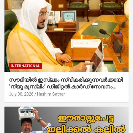
INTERNATIONAL
സൗദിയില്‍ ഇസ്‌ലാം സ്വീകരിക്കുന്നവര്‍ക്കായി
‘ന്യൂ മുസ്ലിം’ ഡിജിറ്റല്‍ കാര്‍ഡ് സേവനം
ആരംഭിച്ചു
July 30, 2026
Hashim Sathar