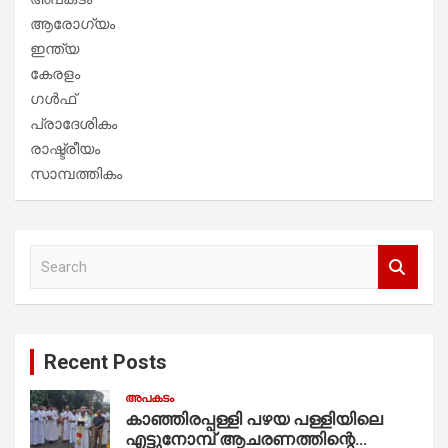
ആരോഗ്യം
ഇന്ത്യ
കേരളം
ഗൾഫ്
പ്രാദേശികം
രാഷ്ട്രീയം
സാമ്പത്തികം
S
e
a
r
c
Recent Posts
h
അപകടം
കാഞ്ഞിരപ്പള്ളി പഴയ പള്ളിയിലെ
എട്ടുനോമ്പ് ആചരണത്തിന്റെ