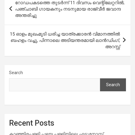
റോഡപകടത്തെ തുടർന്ന് 11 ദിവസം വെന്റിലേറ്ററിൽ;
navigation
പഞ്ചാബി ഗായകനും നടനുമായ രാജ്‌വീർ ജവാന്ദ
അന്തരിച്ചു
15 ഓളം മുഖംമൂടി ധരിച്ച യാത്രക്കാരന്‍ വിമാനത്തിൽ
ബഹളം വച്ചു, പിന്നാലെ അടിയന്തരമായി ലാൻഡിംഗ്,
അറസ്റ്റ്
Search
Search
Recent Posts
കാഞ്ഞിരപ്പള്ളി പഴയ പള്ളിയിലെ എട്ടുനോമ്പ്