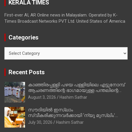
KERALA TIMES
അഖില്‍ മാരാര്‍ ട്വന്റി 20 വിട്ടു
First-ever AI, AR Online news in Malayalam. Operated by K-
Times Broadcast Networks PVT Ltd. United States of America
Categories
Categories
Recent Posts
കാഞ്ഞിരപ്പള്ളി പഴയ പള്ളിയിലെ എട്ടുനോമ്പ്
ആചരണത്തിന്റെ ഭാഗമായുള്ള പന്തലിന്റെ
കാൽനാട്ട് കർമ്മം ആർച്ച് പ്രീസ്റ്റ് വെരി.
August 3, 2026
Hashim Sathar
റവ.ഫാ. കുര്യൻ താമരശ്ശേരി നിർവഹിക്കുന്നു.
സൗദിയില്‍ ഇസ്‌ലാം
സ്വീകരിക്കുന്നവര്‍ക്കായി ‘ന്യൂ മുസ്ലിം’
ഡിജിറ്റല്‍ കാര്‍ഡ് സേവനം ആരംഭിച്ചു
July 30, 2026
Hashim Sathar