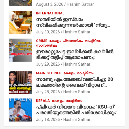
ഭാഗമായുള്ള പന്തലിന്റെ കാൽനാട്ട്
August 3, 2026
Hashim Sathar
കർമ്മം ആർച്ച് പ്രീസ്റ്റ് വെരി. റവ.ഫാ.
INTERNATIONAL
കുര്യൻ താമരശ്ശേരി
സൗദിയില്‍ ഇസ്‌ലാം
നിർവഹിക്കുന്നു.
സ്വീകരിക്കുന്നവര്‍ക്കായി ‘ന്യൂ
മുസ്ലിം’ ഡിജിറ്റല്‍ കാര്‍ഡ് സേവനം
July 30, 2026
Hashim Sathar
ആരംഭിച്ചു
CRIME
കേരളം
പ്രാദേശികം
രാഷ്ട്രീയം
സാമ്പത്തികം
ഈരാറ്റുപേട്ട ഇല്ലിക്കൽ കല്ലിൽ
ടിക്കറ്റ് തട്ടിപ്പ് ആരോപണം;
July 29, 2026
Hashim Sathar
MAIN STORIES
കേരളം
രാഷ്ട്രീയം
സാബു.എം.ജേക്കബ് വഞ്ചിച്ചു; 20
ലക്ഷത്തിന്റെ ബൈക്ക് വിറ്റാണ്
തൃക്കാക്കരയില്‍ മത്സരിച്ചത്!
July 28, 2026
Hashim Sathar
പ്രചാരണത്തിന് രണ്ടേ രണ്ടുപേര്‍
KERALA
കേരളം
രാഷ്ട്രീയം
മാത്രമാണ് ഉണ്ടായിരുന്നത്;
പ്ലീഡർ നിയമന വിവാദം: ‘KSU-ന്
സാബുവിന്റേത് വ്യക്തിപരമായ
പരാതിയുണ്ടെങ്കിൽ പരിശോധിക്കും’;
നേട്ടത്തിനുള്ള പാര്‍ട്ടി; ഇപ്പോള്‍
രമേശ് ചെന്നിത്തല
ഫോണ്‍ വിളിച്ചാല്‍ എടുക്കില്ല;
July 18, 2026
Hashim Sathar
തിരഞ്ഞെടുപ്പിലെ ദുരനുഭവങ്ങള്‍