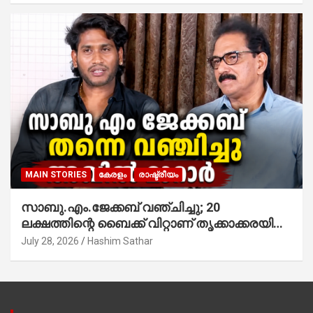
MAIN STORIES
കേരളം
രാഷ്ട്രീയം
സാബു.എം.ജേക്കബ് വഞ്ചിച്ചു; 20
ലക്ഷത്തിന്റെ ബൈക്ക് വിറ്റാണ് തൃക്കാക്കരയില്‍
മത്സരിച്ചത്! പ്രചാരണത്തിന് രണ്ടേ രണ്ടുപേര്‍
July 28, 2026
Hashim Sathar
മാത്രമാണ് ഉണ്ടായിരുന്നത്; സാബുവിന്റേത്
വ്യക്തിപരമായ നേട്ടത്തിനുള്ള പാര്‍ട്ടി;
ഇപ്പോള്‍ ഫോണ്‍ വിളിച്ചാല്‍ എടുക്കില്ല;
തിരഞ്ഞെടുപ്പിലെ ദുരനുഭവങ്ങള്‍ തുറന്നടിച്ച്