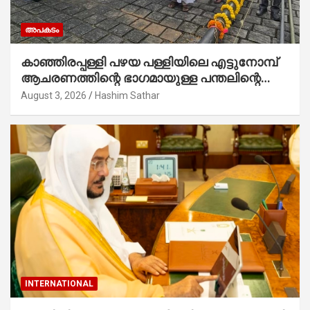
അപകടം
കാഞ്ഞിരപ്പള്ളി പഴയ പള്ളിയിലെ എട്ടുനോമ്പ്
ആചരണത്തിന്റെ ഭാഗമായുള്ള പന്തലിന്റെ
കാൽനാട്ട് കർമ്മം ആർച്ച് പ്രീസ്റ്റ് വെരി.
August 3, 2026
Hashim Sathar
റവ.ഫാ. കുര്യൻ താമരശ്ശേരി നിർവഹിക്കുന്നു.
INTERNATIONAL