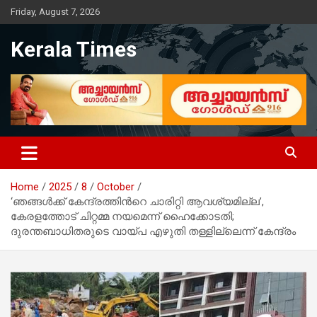
Skip
Friday, August 7, 2026
to
content
Kerala Times
Home
2025
8
October
‘ഞങ്ങൾക്ക് കേന്ദ്രത്തിന്‍റെ ചാരിറ്റി ആവശ്യമില്ല’,
കേരളത്തോട് ചിറ്റമ്മ നയമെന്ന് ഹൈക്കോടതി;
ദുരന്തബാധിതരുടെ വായ്പ എഴുതി തള്ളില്ലെന്ന് കേന്ദ്രം