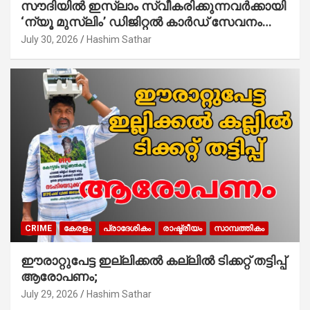
സൗദിയില്‍ ഇസ്‌ലാം സ്വീകരിക്കുന്നവര്‍ക്കായി
‘ന്യൂ മുസ്ലിം’ ഡിജിറ്റല്‍ കാര്‍ഡ് സേവനം
ആരംഭിച്ചു
July 30, 2026
Hashim Sathar
CRIME
കേരളം
പ്രാദേശികം
രാഷ്ട്രീയം
സാമ്പത്തികം
ഈരാറ്റുപേട്ട ഇല്ലിക്കൽ കല്ലിൽ ടിക്കറ്റ് തട്ടിപ്പ്
ആരോപണം;
July 29, 2026
Hashim Sathar