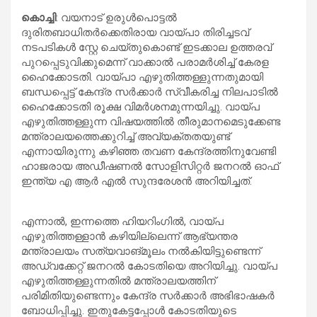
കൊച്ചി
: വയനാട് ഉരുൾപൊട്ടൽ
ദുരിതബാധിതർക്കെതിരായ വായ്പാ തിരിച്ചടവ്
നടപടികൾ സ്റ്റേ ചെയ്തുകൊണ്ട് ഇടക്കാല ഉത്തരവ്
പുറപ്പെടുവിക്കുമെന്ന് വാക്കാൽ പരാമർശിച്ച് കേരള
ഹൈക്കോടതി. വായ്പാ എഴുതിത്തള്ളുന്നതുമായി
ബന്ധപ്പെട്ട് കേന്ദ്ര സർക്കാർ സ്വീകരിച്ച നിലപാടിൽ
ഹൈക്കോടതി രൂക്ഷ വിമർശനമുന്നയിച്ചു. വായ്പ
എഴുതിത്തള്ളുന്ന വിഷയത്തിൽ തീരുമാനമെടുക്കേണ്ട
മന്ത്രാലയത്തെക്കുറിച്ച് അവ്യക്തതയുണ്ട്
എന്നായിരുന്നു കഴിഞ്ഞ തവണ കേന്ദ്രത്തിനുവേണ്ടി
ഹാജരായ അഡീഷണൽ സോളിസിറ്റർ ജനറൽ ഓഫ്
ഇന്ത്യ എ ആർ എൽ സുന്ദരേശൻ അറിയിച്ചത്.
എന്നാൽ, ഇന്നത്തെ ഹിയറിംഗിൽ, വായ്പ
എഴുതിത്തള്ളാൻ കഴിയില്ലെന്ന് ആഭ്യന്തര
മന്ത്രാലയം സത്യവാങ്മൂലം നൽകിയിട്ടുണ്ടെന്ന്
അഡ്വക്കേറ്റ് ജനറൽ കോടതിയെ അറിയിച്ചു. വായ്പ
എഴുതിത്തള്ളുന്നതിൽ മന്ത്രാലയത്തിന്
പരിമിതിയുണ്ടെന്നും കേന്ദ്ര സർക്കാർ അഭിഭാഷകർ
ബോധിപ്പിച്ചു. ഇതുകേട്ടപ്പോൾ കോടതിയുടെ