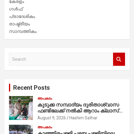
കേരളം
ഗൾഫ്
പ്രാദേശികം
രാഷ്ട്രീയം
സാമ്പത്തികം
S
e
a
r
c
Recent Posts
h
അപകടം
കുടുക്ക സമ്പാദ്യം ദുരിതാശ്വാസ
ഫണ്ടിലേക്ക് നൽകി ആറാം ക്ലാസ്
വിദ്യാർത്ഥി അമാൻ
August 9, 2026
Hashim Sathar
അപകടം
കാഞ്ഞിരപ്പള്ളി പഴയ പള്ളിയിലെ