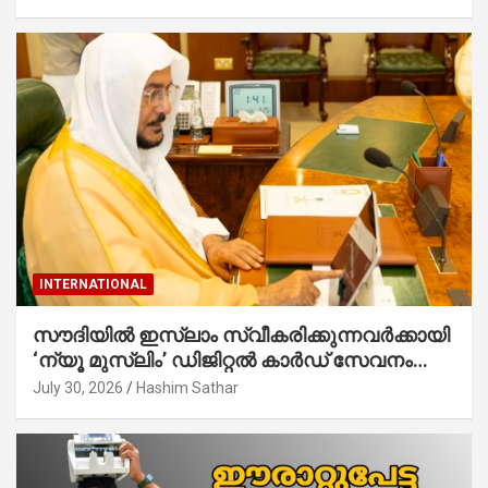
റവ.ഫാ. കുര്യൻ താമരശ്ശേരി നിർവഹിക്കുന്നു.
INTERNATIONAL
സൗദിയില്‍ ഇസ്‌ലാം സ്വീകരിക്കുന്നവര്‍ക്കായി
‘ന്യൂ മുസ്ലിം’ ഡിജിറ്റല്‍ കാര്‍ഡ് സേവനം
ആരംഭിച്ചു
July 30, 2026
Hashim Sathar