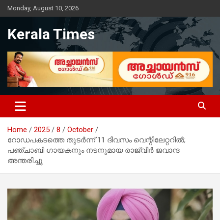
Skip
Monday, August 10, 2026
to
content
Kerala Times
Home
2025
8
October
റോഡപകടത്തെ തുടർന്ന് 11 ദിവസം വെന്റിലേറ്ററിൽ;
പഞ്ചാബി ഗായകനും നടനുമായ രാജ്‌വീർ ജവാന്ദ
അന്തരിച്ചു