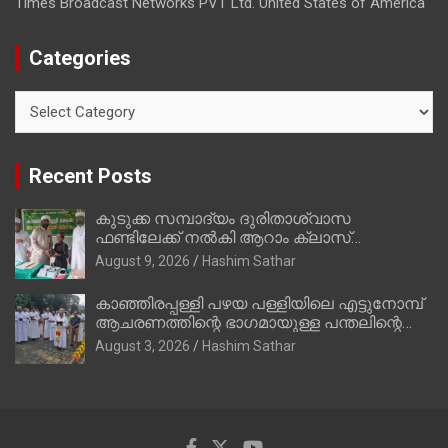
Times Broadcast Networks PVT Ltd. United States of America
Categories
Categories
Recent Posts
കുടുക്ക സമ്പാദ്യം ദുരിതാശ്വാസ
ഫണ്ടിലേക്ക് നൽകി ആറാം ക്ലാസ്
വിദ്യാർത്ഥി അമാൻ
August 9, 2026
Hashim Sathar
കാഞ്ഞിരപ്പള്ളി പഴയ പള്ളിയിലെ എട്ടുനോമ്പ്
ആചരണത്തിന്റെ ഭാഗമായുള്ള പന്തലിന്റെ
കാൽനാട്ട് കർമ്മം ആർച്ച് പ്രീസ്റ്റ് വെരി.
August 3, 2026
Hashim Sathar
റവ.ഫാ. കുര്യൻ താമരശ്ശേരി നിർവഹിക്കുന്നു.