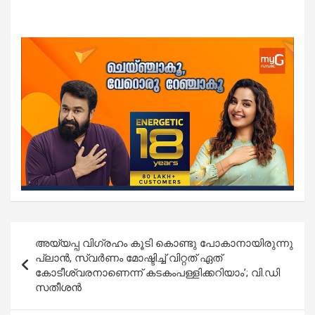
Post
അയ്യപ്പ വിഗ്രഹം കൂടി കൊണ്ടു പോകാനായിരുന്നു
navigation
പ്ലാൻ, സ്വർണം മോഷ്ടിച്ച് വിറ്റത് ഏത്
കോടീശ്വരനാണെന്ന് കടകംപള്ളിക്കറിയാം’; വി.ഡി
സതീശൻ