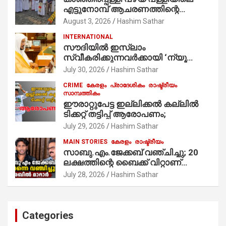
എട്ടുനോമ്പ് ആചരണത്തിന്റെ
ഭാഗമായുള്ള പന്തലിന്റെ കാൽനാട്ട്
August 3, 2026
Hashim Sathar
കർമ്മം ആർച്ച് പ്രീസ്റ്റ് വെരി. റവ.ഫാ.
INTERNATIONAL
കുര്യൻ താമരശ്ശേരി
സൗദിയില്‍ ഇസ്‌ലാം
നിർവഹിക്കുന്നു.
സ്വീകരിക്കുന്നവര്‍ക്കായി ‘ന്യൂ
മുസ്ലിം’ ഡിജിറ്റല്‍ കാര്‍ഡ് സേവനം
July 30, 2026
Hashim Sathar
ആരംഭിച്ചു
CRIME
കേരളം
പ്രാദേശികം
രാഷ്ട്രീയം
സാമ്പത്തികം
ഈരാറ്റുപേട്ട ഇല്ലിക്കൽ കല്ലിൽ
ടിക്കറ്റ് തട്ടിപ്പ് ആരോപണം;
July 29, 2026
Hashim Sathar
MAIN STORIES
കേരളം
രാഷ്ട്രീയം
സാബു.എം.ജേക്കബ് വഞ്ചിച്ചു; 20
ലക്ഷത്തിന്റെ ബൈക്ക് വിറ്റാണ്
തൃക്കാക്കരയില്‍ മത്സരിച്ചത്!
July 28, 2026
Hashim Sathar
പ്രചാരണത്തിന് രണ്ടേ രണ്ടുപേര്‍
മാത്രമാണ് ഉണ്ടായിരുന്നത്;
സാബുവിന്റേത് വ്യക്തിപരമായ
നേട്ടത്തിനുള്ള പാര്‍ട്ടി; ഇപ്പോള്‍
Categories
ഫോണ്‍ വിളിച്ചാല്‍ എടുക്കില്ല;