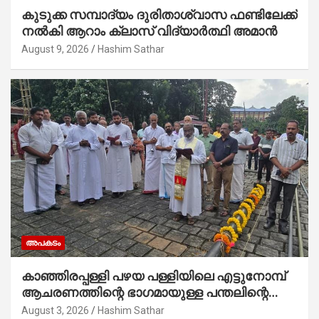
കുടുക്ക സമ്പാദ്യം ദുരിതാശ്വാസ ഫണ്ടിലേക്ക്
നൽകി ആറാം ക്ലാസ് വിദ്യാർത്ഥി അമാൻ
August 9, 2026
Hashim Sathar
അപകടം
കാഞ്ഞിരപ്പള്ളി പഴയ പള്ളിയിലെ എട്ടുനോമ്പ്
ആചരണത്തിന്റെ ഭാഗമായുള്ള പന്തലിന്റെ
കാൽനാട്ട് കർമ്മം ആർച്ച് പ്രീസ്റ്റ് വെരി.
August 3, 2026
Hashim Sathar