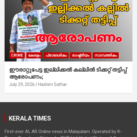
CRIME
കേരളം
പ്രാദേശികം
രാഷ്ട്രീയം
സാമ്പത്തികം
ഈരാറ്റുപേട്ട ഇല്ലിക്കൽ കല്ലിൽ ടിക്കറ്റ് തട്ടിപ്പ്
ആരോപണം;
July 29, 2026
Hashim Sathar
KERALA TIMES
First-ever AI, AR Online news in Malayalam. Operated by K-