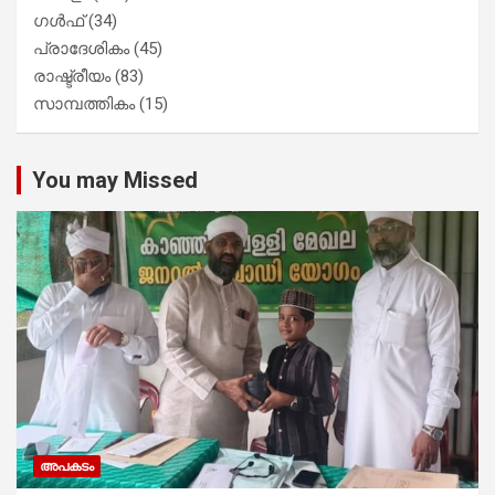
ഗൾഫ്
(34)
പ്രാദേശികം
(45)
രാഷ്ട്രീയം
(83)
സാമ്പത്തികം
(15)
You may Missed
അപകടം