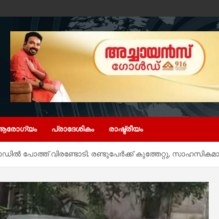
ആരോഗ്യം
പ്രാദേശികം
രാഷ്ട്രീയം
ിൽ‌ പോത്ത് വിരണ്ടോടി; രണ്ടുപേർക്ക് കുത്തേറ്റു, സാഹസികമാ