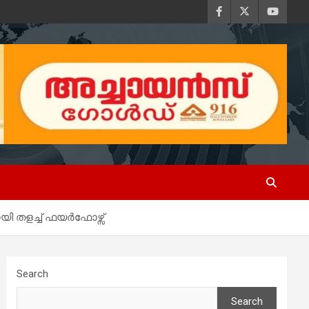
യി തളച്ച് ഫയർഫോഴ്സ്
Search
Search