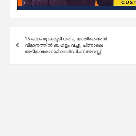
Post
15 ഓളം മുഖംമൂടി ധരിച്ച യാത്രക്കാരന്‍
navigation
വിമാനത്തിൽ ബഹളം വച്ചു, പിന്നാലെ
അടിയന്തരമായി ലാൻഡിംഗ്, അറസ്റ്റ്