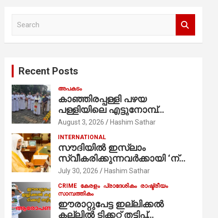
S
e
a
r
c
Recent Posts
h
അപകടം
കാഞ്ഞിരപ്പള്ളി പഴയ
പള്ളിയിലെ എട്ടുനോമ്പ്
ആചരണത്തിന്റെ ഭാഗമായുള്ള
August 3, 2026
Hashim Sathar
പന്തലിന്റെ കാൽനാട്ട് കർമ്മം
INTERNATIONAL
ആർച്ച് പ്രീസ്റ്റ് വെരി. റവ.ഫാ.
സൗദിയില്‍ ഇസ്‌ലാം
കുര്യൻ താമരശ്ശേരി
സ്വീകരിക്കുന്നവര്‍ക്കായി ‘ന്യൂ
നിർവഹിക്കുന്നു.
മുസ്ലിം’ ഡിജിറ്റല്‍ കാര്‍ഡ്
July 30, 2026
Hashim Sathar
സേവനം ആരംഭിച്ചു
CRIME
കേരളം
പ്രാദേശികം
രാഷ്ട്രീയം
സാമ്പത്തികം
ഈരാറ്റുപേട്ട ഇല്ലിക്കൽ
കല്ലിൽ ടിക്കറ്റ് തട്ടിപ്പ്