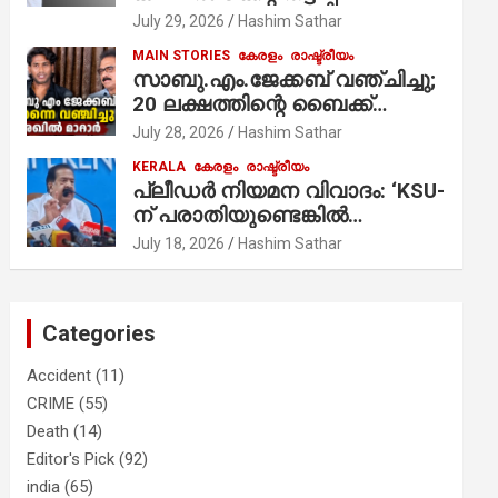
ആരോപണം;
July 29, 2026
Hashim Sathar
MAIN STORIES
കേരളം
രാഷ്ട്രീയം
സാബു.എം.ജേക്കബ് വഞ്ചിച്ചു;
20 ലക്ഷത്തിന്റെ ബൈക്ക്
വിറ്റാണ് തൃക്കാക്കരയില്‍
July 28, 2026
Hashim Sathar
മത്സരിച്ചത്! പ്രചാരണത്തിന്
KERALA
കേരളം
രാഷ്ട്രീയം
രണ്ടേ രണ്ടുപേര്‍ മാത്രമാണ്
പ്ലീഡർ നിയമന വിവാദം: ‘KSU-
ഉണ്ടായിരുന്നത്; സാബുവിന്റേത്
ന് പരാതിയുണ്ടെങ്കിൽ
വ്യക്തിപരമായ നേട്ടത്തിനുള്ള
പരിശോധിക്കും’; രമേശ്
July 18, 2026
Hashim Sathar
പാര്‍ട്ടി; ഇപ്പോള്‍ ഫോണ്‍
ചെന്നിത്തല
വിളിച്ചാല്‍ എടുക്കില്ല;
തിരഞ്ഞെടുപ്പിലെ
ദുരനുഭവങ്ങള്‍ തുറന്നടിച്ച്
Categories
അഖില്‍ മാരാര്‍ ട്വന്റി 20 വിട്ടു
Accident
(11)
CRIME
(55)
Death
(14)
Editor's Pick
(92)
india
(65)