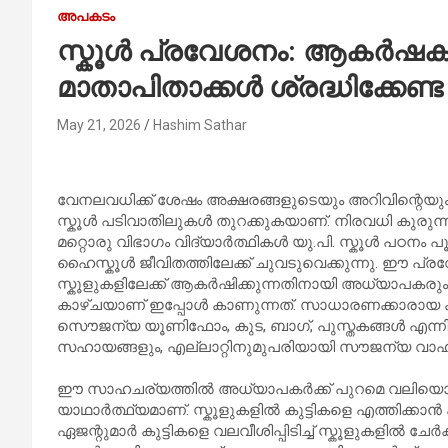
അപകടം
സ്കൂൾ പ്രവേശനം: ആകർഷകമ
മാതാപിതാക്കൾ ശ്രദ്ധിക്കേണ
May 21, 2026
Hashim Sathar
വേനലവധിക്ക് ശേഷം അക്ഷരങ്ങളുടെയും അറിവിന്റെയ
സ്കൂൾ പടിവാതിലുകൾ തുറക്കുകയാണ്. നിരവധി കുരുന്നു
മറ്റൊരു വിഭാഗം വിദ്യാർത്ഥികൾ യു.പി. സ്കൂൾ പഠനം പൂർ
ഹൈസ്കൂൾ ജീവിതത്തിലേക്ക് ചുവടുവെക്കുന്നു. ഈ പ്
സ്കൂളുകളിലേക്ക് ആകർഷിക്കുന്നതിനായി അധ്യാപകരും സ
കാഴ്ചയാണ് ഇപ്പോൾ കാണുന്നത്. സാധാരണക്കാരായ 
സൌജന്യ യൂണിഫോം, കുട, ബാഗ്, പുസ്തകങ്ങൾ എന്നിവയ
സഹായങ്ങളും, എല്ലാറ്റിനുമുപരിയായി സൗജന്യ വാഹന
ഈ സാഹചര്യത്തിൽ അധ്യാപകർക്ക് പുറമെ വലിയൊരു സ
യാഥാർത്ഥ്യമാണ്. സ്കൂളുകളിൽ കുട്ടികളെ എത്തിക്കാൻ
ഏജന്റുമാർ കുട്ടികളെ വലവീശിപ്പിടിച്ച് സ്കൂളുകളിൽ ചേ