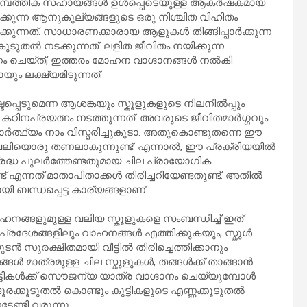
് സാമ്പത്തിക സഹായങ്ങൾ ഉൾപ്പെടെയുള്ള ആകർഷകമായ
ഭിക്കുന്ന ആനുകൂല്യങ്ങളുടെ ഒരു നിശ്ചിത വിഹിതം
്കുന്നത്. സാധാരണക്കാരായ ആളുകൾ തിങ്ങിപ്പാർക്കുന്ന
ൂടുതൽ നടക്കുന്നത്. ലളിത ജീവിതം നയിക്കുന്ന
ചെയ്ത്, ഇത്തരം മോഹന വാഗ്ദാനങ്ങൾ നൽകി
ം ലക്ഷ്യമിടുന്നത്.
്പെടുമെന്ന ആശങ്കയും സ്കൂളുകളുടെ നിലനിൽപ്പും
നപ്രയത്നം നടത്തുന്നത്. അവരുടെ ജീവിതമാർഗ്ഗവും
ാഥാർത്ഥ്യം നാം വിസ്മരിച്ചുകൂടാ. അതുകൊണ്ടുതന്നെ ഈ
ി വലിയൊരു തണലാകുന്നുണ്ട്. എന്നാൽ, ഈ പ്രക്രിയയിൽ
്രദ്ധ പുലർത്തേണ്ടതുമായ ചില പ്രായോഗിക
ണ്ട് എന്നത് മാതാപിതാക്കൾ തിരിച്ചറിയേണ്ടതുണ്ട്. അതിൽ
 ബന്ധപ്പെട്ട കാര്യങ്ങളാണ്.
ങ്ങളുമുള്ള വലിയ സ്കൂളുകളെ സംബന്ധിച്ച് ഇത്
്രദേശങ്ങളിലും വാഹനങ്ങൾ എത്തിക്കുകയും, സ്കൂൾ
ുടൻ സുരക്ഷിതമായി വീട്ടിൽ തിരിച്ചെത്തിക്കാനും
ങൾ മാത്രമുള്ള ചില സ്കൂളുകൾ, തങ്ങൾക്ക് താങ്ങാൻ
കുട്ടികൾക്ക് സൌജന്യ യാത്ര വാഗ്ദാനം ചെയ്യുമ്പോൾ
ദൂരക്കൂടുതൽ കൊണ്ടും കുട്ടികളുടെ എണ്ണക്കൂടുതൽ
േണ്ടി വരുന്നു.