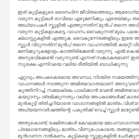
ഇത് കുട്ടികളുടെ ദൈനംദിന ജീവിതത്തെയും ആരോഗ്യത്
വരുന്ന കുട്ടികൾ രാവിലെ ഏഴുമണിക്കും ഏഴരയ്ക്കും 
അധ്യാപകർ സ്കൂളിൽ എത്തുന്നതിന് മുൻപ് തന്നെ അവിടെ
വരുന്ന കുട്ടികളാകട്ടെ, വാഹനം വൈകുന്നത് മൂലം പലപ്
ക്ലാസ്സുകളിൽ എത്തുക. വൈകുന്നേരങ്ങളിലും ഇതേ അവസ്
സ്കൂൾ വിടുന്നതിന് മുൻപ് തന്നെ വാഹനത്തിൽ കയറ്റി വിടു
മണിക്കൂറുകളോളം കാത്തിരിക്കേണ്ടി വരുന്നു. എൽ.കെ.ജ
അനുഭവിക്കേണ്ടി വരുന്നുണ്ട് എന്നത് സങ്കടകരമാണ്. ഇ
സുരക്ഷ എന്നിവയെ വലിയ രീതിയിൽ ബാധിക്കുന്നു.
ഏറ്റവും അപകടകരമായ അവസ്ഥ, നിശ്ചിത സമയത്തിനുള്ള
വാഹനങ്ങൾ നടത്തുന്ന അമിതവേഗതയാണ്. അനുവദനീ
കുത്തിനിറച്ച്, സമയക്രമം പാലിക്കാൻ വേണ്ടി അമിതവേ
കയറ്റാനും ശ്രമിക്കുന്നതും വലിയ അപകടങ്ങൾക്ക് കാര
മുൻകൂട്ടി തിരിച്ചറിയാതെ വാഗ്ദാനങ്ങളിൽ മാത്രം വിശ്വസ
അധ്യയനവർഷത്തിന്റെ പകുതിക്ക് വെച്ച് സ്കൂൾ മാറ്റേണ്ടി
അതുകൊണ്ട്, രക്ഷിതാക്കൾ കേവലമായ മോഹവാഗ്ദാനങ
പ്രലോഭനങ്ങളിലും മാത്രം വീണുപോകാതെ, തങ്ങളുടെ ക
മുൻഗണന നൽകണം. കുട്ടികളെ സ്കൂളുകളിൽ ചേർക്കുന്