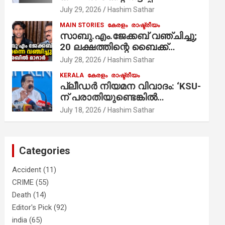
ആരോപണം;
July 29, 2026
Hashim Sathar
MAIN STORIES
കേരളം
രാഷ്ട്രീയം
സാബു.എം.ജേക്കബ് വഞ്ചിച്ചു;
20 ലക്ഷത്തിന്റെ ബൈക്ക്
വിറ്റാണ് തൃക്കാക്കരയില്‍
July 28, 2026
Hashim Sathar
മത്സരിച്ചത്! പ്രചാരണത്തിന്
KERALA
കേരളം
രാഷ്ട്രീയം
രണ്ടേ രണ്ടുപേര്‍ മാത്രമാണ്
പ്ലീഡർ നിയമന വിവാദം: ‘KSU-
ഉണ്ടായിരുന്നത്; സാബുവിന്റേത്
ന് പരാതിയുണ്ടെങ്കിൽ
വ്യക്തിപരമായ നേട്ടത്തിനുള്ള
പരിശോധിക്കും’; രമേശ്
July 18, 2026
Hashim Sathar
പാര്‍ട്ടി; ഇപ്പോള്‍ ഫോണ്‍
ചെന്നിത്തല
വിളിച്ചാല്‍ എടുക്കില്ല;
തിരഞ്ഞെടുപ്പിലെ
ദുരനുഭവങ്ങള്‍ തുറന്നടിച്ച്
Categories
അഖില്‍ മാരാര്‍ ട്വന്റി 20 വിട്ടു
Accident
(11)
CRIME
(55)
Death
(14)
Editor's Pick
(92)
india
(65)