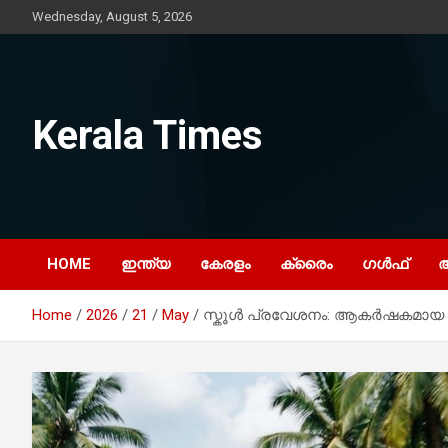
Skip
Wednesday, August 5, 2026
to
content
Kerala Times
HOME
ഇന്ത്യ
കേരളം
ക്രൈം
ഗൾഫ്
Home
2026
21
May
സ്കൂൾ പ്രവേശനം: ആകർഷകമായ വാഗ