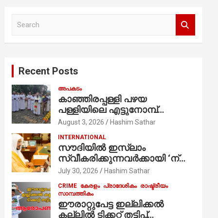
S
e
a
r
c
Recent Posts
h
അപകടം
കാഞ്ഞിരപ്പള്ളി പഴയ
പള്ളിയിലെ എട്ടുനോമ്പ്
ആചരണത്തിന്റെ ഭാഗമായുള്ള
August 3, 2026
Hashim Sathar
പന്തലിന്റെ കാൽനാട്ട് കർമ്മം
INTERNATIONAL
ആർച്ച് പ്രീസ്റ്റ് വെരി. റവ.ഫാ.
സൗദിയില്‍ ഇസ്‌ലാം
കുര്യൻ താമരശ്ശേരി
സ്വീകരിക്കുന്നവര്‍ക്കായി ‘ന്യൂ
നിർവഹിക്കുന്നു.
മുസ്ലിം’ ഡിജിറ്റല്‍ കാര്‍ഡ്
July 30, 2026
Hashim Sathar
സേവനം ആരംഭിച്ചു
CRIME
കേരളം
പ്രാദേശികം
രാഷ്ട്രീയം
സാമ്പത്തികം
ഈരാറ്റുപേട്ട ഇല്ലിക്കൽ
കല്ലിൽ ടിക്കറ്റ് തട്ടിപ്പ്