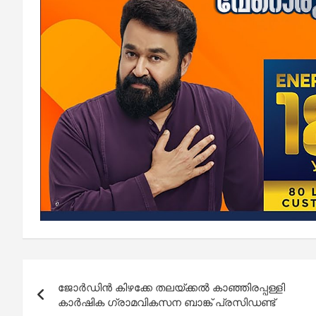
Post
ജോർഡിൻ കിഴക്കേ തലയ്ക്കൽ കാഞ്ഞിരപ്പള്ളി
navigation
കാർഷിക ഗ്രാമവികസന ബാങ്ക് പ്രസിഡണ്ട്