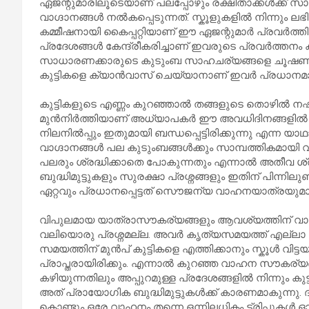
ഏജന്റുമാരിലൂടെയാണ് പലപ്പോഴും രക്ഷിതാക്കൾക്ക
വാഗ്ദാനങ്ങൾ നൽകപ്പെടുന്നത്. സ്കൂളുകളിൽ നിന്നും ല
കമ്മീഷനായി കൈപ്പറ്റിയാണ് ഈ ഏജന്റുമാർ പ്രവർത്തിക
പ്രദേശങ്ങൾ കേന്ദ്രീകരിച്ചാണ് ഇവരുടെ പ്രവർത്തനം ക
സാധാരണക്കാരുടെ കുടുംബ സാഹചര്യങ്ങളെ ചൂഷണം 
കുട്ടികളെ ക്യാൻവാസ് ചെയ്യാനാണ് ഇവർ പ്രധാനമായു
കുട്ടികളുടെ എണ്ണം കുറഞ്ഞാൽ തങ്ങളുടെ തൊഴിൽ നഷ്ടപ
മുൻനിർത്തിയാണ് അധ്യാപകർ ഈ അവധിദിനങ്ങളിൽ കഠി
നിലനിൽപ്പും ഇതുമായി ബന്ധപ്പെട്ടിരിക്കുന്നു എന്ന യ
വാഗ്ദാനങ്ങൾ പല കുടുംബങ്ങൾക്കും സാമ്പത്തികമായ
പലരും ശ്രദ്ധിക്കാതെ പോകുന്നതും എന്നാൽ അതീവ ശ
ബുദ്ധിമുട്ടുകളും സുരക്ഷാ പ്രശ്നങ്ങളും ഇതിന് പിന്നിലു
ഏറ്റവും പ്രധാനപ്പെട്ടത് സൌജന്യ വാഹനയാത്രയുമായി
വിപുലമായ യാത്രാസൗകര്യങ്ങളും ആവശ്യത്തിന് വാഹന
വലിയൊരു പ്രശ്നമല്ല. അവർ കൃത്യസമയത്ത് എല്ലാ പ
സമയത്തിന് മുൻപ് കുട്ടികളെ എത്തിക്കാനും സ്കൂൾ വിട്ടയ
പ്രാപ്തരായിരിക്കും. എന്നാൽ കുറഞ്ഞ വാഹന സൗകര്യങ്
കഴിയുന്നതിലും അപ്പുറമുള്ള പ്രദേശങ്ങളിൽ നിന്നും 
അത് പ്രായോഗിക ബുദ്ധിമുട്ടുകൾക്ക് കാരണമാകുന്നു. 
കൊണ്ടും ഒരേ വാഹനം തന്നെ ഒന്നിലധികം ട്രിപ്പുകൾ ഓട