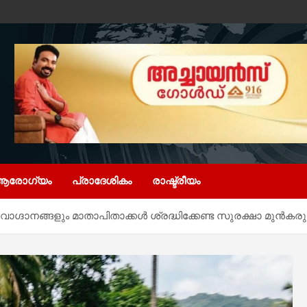
ആരോഗ്യം
പ്രാദേശികം
രാഷ്ട്രീയം
്ദാനങ്ങളും മാതാപിതാക്കൾ ശ്രദ്ധിക്കേണ്ട സുരക്ഷാ മുൻകര