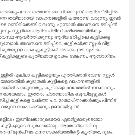
തെയും ദോഷകരമായി ബാധിക്കാറുണ്ട്. ആദ്യ ട്രിപ്പിൽ
തന്നെ തയ്യാറായി വാഹനങ്ങളിൽ കയറേണ്ടി വരുന്നു. ഇവർ
 വന്നിരിക്കേണ്ടി വരുന്നു. എന്നാൽ അവസാന ട്രിപ്പിൽ
പോഴും സ്കൂളിലെ ആദ്യ പിരീഡ് കഴിഞ്ഞായിരിക്കും
ഥ ആവർത്തിക്കുന്നു; ആദ്യ ട്രിപ്പിലെ കുട്ടികളെ
മ്പോൾ, അവസാന ട്രിപ്പിലെ കുട്ടികൾക്ക് സ്കൂൾ വിട്ട്
ി മുതലുള്ള കൊച്ചുകുട്ടികൾ അടക്കം ഈ ദുരിതം
ത് കുട്ടികളുടെ കൃത്യമായ ഉറക്കം, ഭക്ഷണം, ആരോഗ്യം,
ിൽ എല്ലാ കുട്ടികളെയും എത്തിക്കാൻ വേണ്ടി സ്കൂൾ
യമായതിൽ കൂടുതൽ കുട്ടികളെ വാഹനങ്ങളിൽ
ഗതയിൽ പായുന്നതും, കുട്ടികളെ വേഗത്തിൽ ഇറക്കാനും
ണമായേക്കാം. ഇത്തരം പ്രായോഗിക ബുദ്ധിമുട്ടുകൾ
ിച്ച് കുട്ടികളെ ചേർത്ത പല മാതാപിതാക്കൾക്കും പിന്നീട്
 വരുന്ന സാഹചര്യവും ഉണ്ടായിട്ടുണ്ട്.
്ങളിലും ഇടനിലക്കാരുടെയോ ഏജന്റുമാരുടെയോ
ുട്ടികളുടെ സുരക്ഷയ്ക്കും ആരോഗ്യത്തിനും
നതിന് മുൻപ് വാഹനസൗകര്യത്തിന്റെ കൃത്യത, ദൂരം,