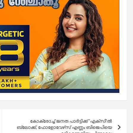
കോക്രോച്ച് ജനത പാർട്ടിക്ക് ‘എക്‌സി’ൽ
ബ്ലോക്ക്‌, ഫോളോവേഴ്‌സ്‌ എണ്ണം ബിജെപിയെ