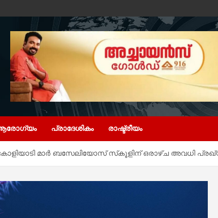
ആരോഗ്യം
പ്രാദേശികം
രാഷ്ട്രീയം
ോളിയാടി മാര്‍ ബസേലിയോസ് സ്‌കൂളിന് ഒരാഴ്ച അവധി പ്രഖ്യ