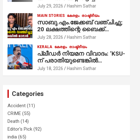
ആരോപണം;
July 29, 2026
Hashim Sathar
MAIN STORIES
കേരളം
രാഷ്ട്രീയം
സാബു.എം.ജേക്കബ് വഞ്ചിച്ചു;
20 ലക്ഷത്തിന്റെ ബൈക്ക്
വിറ്റാണ് തൃക്കാക്കരയില്‍
July 28, 2026
Hashim Sathar
മത്സരിച്ചത്! പ്രചാരണത്തിന്
KERALA
കേരളം
രാഷ്ട്രീയം
രണ്ടേ രണ്ടുപേര്‍ മാത്രമാണ്
പ്ലീഡർ നിയമന വിവാദം: ‘KSU-
ഉണ്ടായിരുന്നത്; സാബുവിന്റേത്
ന് പരാതിയുണ്ടെങ്കിൽ
വ്യക്തിപരമായ നേട്ടത്തിനുള്ള
പരിശോധിക്കും’; രമേശ്
July 18, 2026
Hashim Sathar
പാര്‍ട്ടി; ഇപ്പോള്‍ ഫോണ്‍
ചെന്നിത്തല
വിളിച്ചാല്‍ എടുക്കില്ല;
തിരഞ്ഞെടുപ്പിലെ
ദുരനുഭവങ്ങള്‍ തുറന്നടിച്ച്
Categories
അഖില്‍ മാരാര്‍ ട്വന്റി 20 വിട്ടു
Accident
(11)
CRIME
(55)
Death
(14)
Editor's Pick
(92)
india
(65)