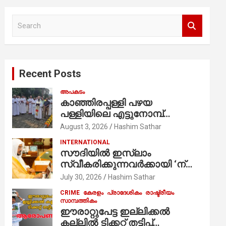
S
e
a
r
c
Recent Posts
h
അപകടം
കാഞ്ഞിരപ്പള്ളി പഴയ
പള്ളിയിലെ എട്ടുനോമ്പ്
ആചരണത്തിന്റെ ഭാഗമായുള്ള
August 3, 2026
Hashim Sathar
പന്തലിന്റെ കാൽനാട്ട് കർമ്മം
INTERNATIONAL
ആർച്ച് പ്രീസ്റ്റ് വെരി. റവ.ഫാ.
സൗദിയില്‍ ഇസ്‌ലാം
കുര്യൻ താമരശ്ശേരി
സ്വീകരിക്കുന്നവര്‍ക്കായി ‘ന്യൂ
നിർവഹിക്കുന്നു.
മുസ്ലിം’ ഡിജിറ്റല്‍ കാര്‍ഡ്
July 30, 2026
Hashim Sathar
സേവനം ആരംഭിച്ചു
CRIME
കേരളം
പ്രാദേശികം
രാഷ്ട്രീയം
സാമ്പത്തികം
ഈരാറ്റുപേട്ട ഇല്ലിക്കൽ
കല്ലിൽ ടിക്കറ്റ് തട്ടിപ്പ്