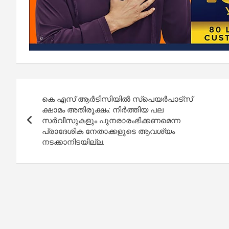
Post
കെ എസ് ആർടിസിയിൽ സ്പെയർപാട്സ്
navigation
ക്ഷാമം അതിരൂക്ഷം: നിർത്തിയ പല
സർവീസുകളും പുനരാരംഭിക്കണമെന്ന
പ്രാദേശിക നേതാക്കളുടെ ആവശ്യം
നടക്കാനിടയില്ല.