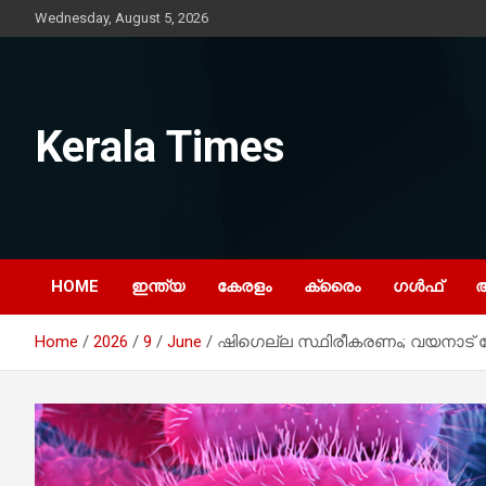
Skip
Wednesday, August 5, 2026
to
content
Kerala Times
HOME
ഇന്ത്യ
കേരളം
ക്രൈം
ഗൾഫ്
Home
2026
9
June
ഷിഗെല്ല സ്ഥിരീകരണം; വയനാട് ക