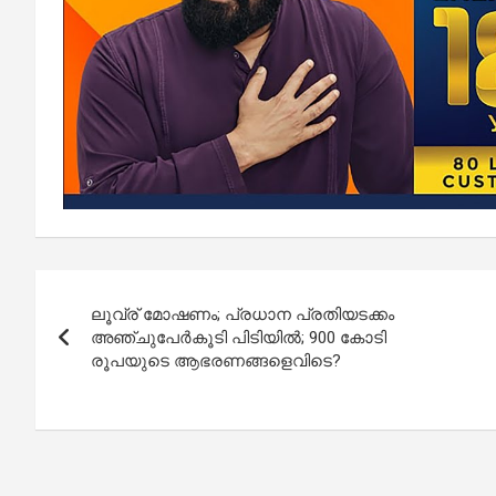
Post
ലൂവ്ര് മോഷണം; പ്രധാന പ്രതിയടക്കം
navigation
അഞ്ചുപേ‍‍‍‍ർകൂടി പിടിയില്‍; 900 കോടി
രൂപയുടെ ആഭരണങ്ങളെവിടെ?