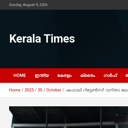
Skip
Sunday, August 9, 2026
to
content
Kerala Times
HOME
ഇന്ത്യ
കേരളം
ക്രൈം
ഗൾഫ്
Home
2025
30
October
ഷഫാലി റിട്ടേണ്‍സ്! വനിതാ ലോ