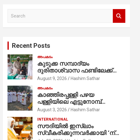
S
e
a
r
c
Recent Posts
h
അപകടം
കുടുക്ക സമ്പാദ്യം
ദുരിതാശ്വാസ ഫണ്ടിലേക്ക്
നൽകി ആറാം ക്ലാസ്
August 9, 2026
Hashim Sathar
വിദ്യാർത്ഥി അമാൻ
അപകടം
കാഞ്ഞിരപ്പള്ളി പഴയ
പള്ളിയിലെ എട്ടുനോമ്പ്
ആചരണത്തിന്റെ ഭാഗമായുള്ള
August 3, 2026
Hashim Sathar
പന്തലിന്റെ കാൽനാട്ട് കർമ്മം
INTERNATIONAL
ആർച്ച് പ്രീസ്റ്റ് വെരി. റവ.ഫാ.
സൗദിയില്‍ ഇസ്‌ലാം
കുര്യൻ താമരശ്ശേരി
സ്വീകരിക്കുന്നവര്‍ക്കായി ‘ന്യൂ
നിർവഹിക്കുന്നു.
മുസ്ലിം’ ഡിജിറ്റല്‍ കാര്‍ഡ്