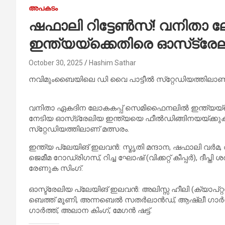
അപകടം
ഷഫാലി റിട്ടേണ്‍സ്! വനിതാ 
ഇന്ത്യയ്‌ക്കെതിരെ ഓസ്‌ട്രേ
October 30, 2025
Hashim Sathar
നവിമുംബൈയിലെ ഡി വൈ പാട്ടീല്‍ സ്‌റ്റേഡിയത്തിലാണ
വനിതാ ഏകദിന ലോകകപ്പ് സെമിഫൈനലില്‍ ഇന്ത്യയ്‌ക
നേടിയ ഓസ്‌ട്രേലിയ ഇന്ത്യയെ ഫീല്‍ഡിങ്ങിനയയ്ക്കു
സ്‌റ്റേഡിയത്തിലാണ് മത്സരം.
ഇന്ത്യ പ്ലേയിങ് ഇലവൻ: സ്മൃതി മന്ദാന, ഷഫാലി വർമ
ജെമീമ റോഡ്രിഗസ്, റിച്ച ഘോഷ് (വിക്കറ്റ് കീപ്പർ), ദീപ്
രേണുക സിംഗ്.
ഓസ്ട്രേലിയ പ്ലേയിങ് ഇലവൻ: അലിസ്സ ഹീലി (ക്യാപ്റ്റൻ &
ബെത്ത് മൂണി, അന്നബെൽ സതർലാൻഡ്, ആഷ്‌ലീ ഗാർഡ്‌
ഗാർത്ത്, അലാന കിംഗ്, മേഗൻ ഷട്ട്.