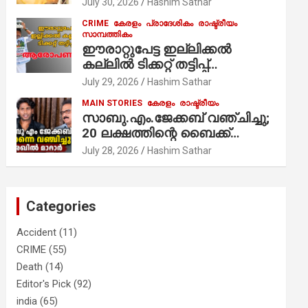
July 30, 2026
Hashim Sathar
സേവനം ആരംഭിച്ചു
CRIME
കേരളം
പ്രാദേശികം
രാഷ്ട്രീയം
സാമ്പത്തികം
ഈരാറ്റുപേട്ട ഇല്ലിക്കൽ
കല്ലിൽ ടിക്കറ്റ് തട്ടിപ്പ്
ആരോപണം;
July 29, 2026
Hashim Sathar
MAIN STORIES
കേരളം
രാഷ്ട്രീയം
സാബു.എം.ജേക്കബ് വഞ്ചിച്ചു;
20 ലക്ഷത്തിന്റെ ബൈക്ക്
വിറ്റാണ് തൃക്കാക്കരയില്‍
July 28, 2026
Hashim Sathar
മത്സരിച്ചത്! പ്രചാരണത്തിന്
രണ്ടേ രണ്ടുപേര്‍ മാത്രമാണ്
ഉണ്ടായിരുന്നത്; സാബുവിന്റേത്
Categories
വ്യക്തിപരമായ നേട്ടത്തിനുള്ള
പാര്‍ട്ടി; ഇപ്പോള്‍ ഫോണ്‍
Accident
(11)
വിളിച്ചാല്‍ എടുക്കില്ല;
CRIME
(55)
തിരഞ്ഞെടുപ്പിലെ
Death
(14)
ദുരനുഭവങ്ങള്‍ തുറന്നടിച്ച്
അഖില്‍ മാരാര്‍ ട്വന്റി 20 വിട്ടു
Editor's Pick
(92)
india
(65)