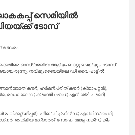
ലോകകപ്പ് സെമിയില്‍
ലിയയ്ക്ക് ടോസ്
് മത്സരം
്കെതിരെ ഓസ്‌ട്രേലിയ ആദ്യം ബാറ്റുചെയ്യും. ടോസ്
കയായിരുന്നു. നവിമുംബൈയിലെ ഡി വൈ പാട്ടീല്‍
, അമൻജോത് കൗർ, ഹർമൻപ്രീത് കൗർ (ക്യാപ്റ്റൻ),
തി ശർമ, രാധാ യാദവ്, ക്രാന്തി ഗൗഡ്, എൻ ശ്രീ ചരണി,
 വിക്കറ്റ് കീപ്പർ), ഫീബ് ലിച്ച്ഫീൽഡ്, എല്ലിസ് പെറി,
നർ, തഹ്ലിയ മഗ്രാത്ത്, സോഫി മോളിനക്സ്, കിം