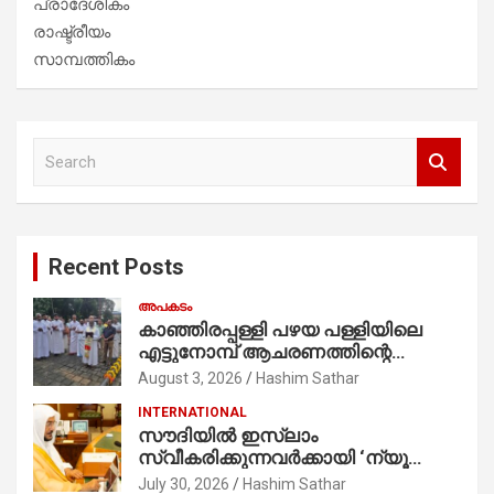
പ്രാദേശികം
രാഷ്ട്രീയം
സാമ്പത്തികം
S
e
a
r
c
Recent Posts
h
അപകടം
കാഞ്ഞിരപ്പള്ളി പഴയ പള്ളിയിലെ
എട്ടുനോമ്പ് ആചരണത്തിന്റെ
ഭാഗമായുള്ള പന്തലിന്റെ കാൽനാട്ട്
August 3, 2026
Hashim Sathar
കർമ്മം ആർച്ച് പ്രീസ്റ്റ് വെരി. റവ.ഫാ.
INTERNATIONAL
കുര്യൻ താമരശ്ശേരി
സൗദിയില്‍ ഇസ്‌ലാം
നിർവഹിക്കുന്നു.
സ്വീകരിക്കുന്നവര്‍ക്കായി ‘ന്യൂ
മുസ്ലിം’ ഡിജിറ്റല്‍ കാര്‍ഡ് സേവനം
July 30, 2026
Hashim Sathar