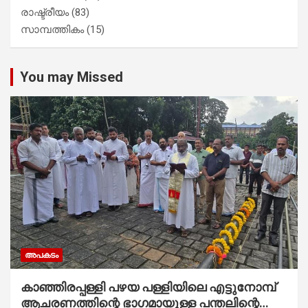
രാഷ്ട്രീയം
(83)
സാമ്പത്തികം
(15)
You may Missed
അപകടം
കാഞ്ഞിരപ്പള്ളി പഴയ പള്ളിയിലെ എട്ടുനോമ്പ്
ആചരണത്തിന്റെ ഭാഗമായുള്ള പന്തലിന്റെ