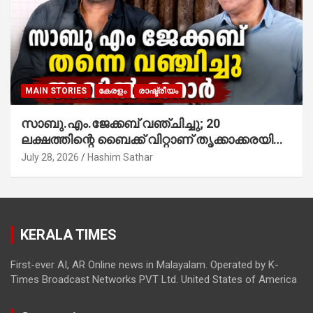
MAIN STORIES
കേരളം
രാഷ്ട്രീയം
സാബു.എം.ജേക്കബ് വഞ്ചിച്ചു; 20
ലക്ഷത്തിന്റെ ബൈക്ക് വിറ്റാണ് തൃക്കാക്കരയില്‍
മത്സരിച്ചത്! പ്രചാരണത്തിന് രണ്ടേ രണ്ടുപേര്‍
July 28, 2026
Hashim Sathar
മാത്രമാണ് ഉണ്ടായിരുന്നത്; സാബുവിന്റേത്
വ്യക്തിപരമായ നേട്ടത്തിനുള്ള പാര്‍ട്ടി;
ഇപ്പോള്‍ ഫോണ്‍ വിളിച്ചാല്‍ എടുക്കില്ല;
തിരഞ്ഞെടുപ്പിലെ ദുരനുഭവങ്ങള്‍ തുറന്നടിച്ച്
KERALA TIMES
അഖില്‍ മാരാര്‍ ട്വന്റി 20 വിട്ടു
First-ever AI, AR Online news in Malayalam. Operated by K-
Times Broadcast Networks PVT Ltd. United States of America