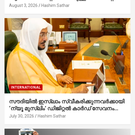
കാൽനാട്ട് കർമ്മം ആർച്ച് പ്രീസ്റ്റ് വെരി.
August 3, 2026
Hashim Sathar
റവ.ഫാ. കുര്യൻ താമരശ്ശേരി നിർവഹിക്കുന്നു.
INTERNATIONAL
സൗദിയില്‍ ഇസ്‌ലാം സ്വീകരിക്കുന്നവര്‍ക്കായി
‘ന്യൂ മുസ്ലിം’ ഡിജിറ്റല്‍ കാര്‍ഡ് സേവനം
ആരംഭിച്ചു
July 30, 2026
Hashim Sathar