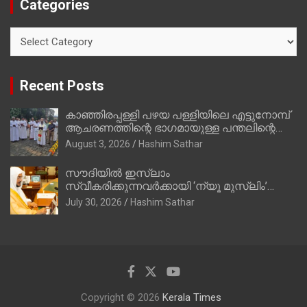
Categories
Categories
Recent Posts
കാഞ്ഞിരപ്പള്ളി പഴയ പള്ളിയിലെ എട്ടുനോമ്പ്
ആചരണത്തിന്റെ ഭാഗമായുള്ള പന്തലിന്റെ
കാൽനാട്ട് കർമ്മം ആർച്ച് പ്രീസ്റ്റ് വെരി.
August 3, 2026
Hashim Sathar
റവ.ഫാ. കുര്യൻ താമരശ്ശേരി നിർവഹിക്കുന്നു.
സൗദിയില്‍ ഇസ്‌ലാം
സ്വീകരിക്കുന്നവര്‍ക്കായി ‘ന്യൂ മുസ്ലിം’
ഡിജിറ്റല്‍ കാര്‍ഡ് സേവനം ആരംഭിച്ചു
July 30, 2026
Hashim Sathar
Copyright © 2026
Kerala Times