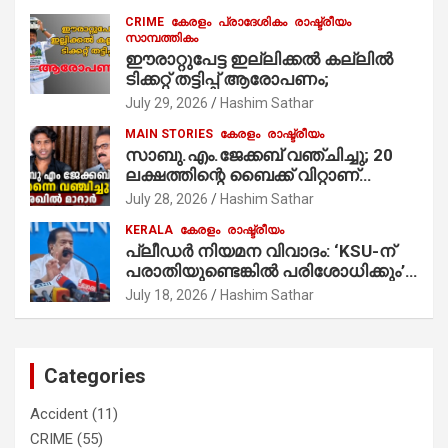
ആരംഭിച്ചു
CRIME
കേരളം
പ്രാദേശികം
രാഷ്ട്രീയം
സാമ്പത്തികം
ഈരാറ്റുപേട്ട ഇല്ലിക്കൽ കല്ലിൽ
ടിക്കറ്റ് തട്ടിപ്പ് ആരോപണം;
July 29, 2026
Hashim Sathar
MAIN STORIES
കേരളം
രാഷ്ട്രീയം
സാബു.എം.ജേക്കബ് വഞ്ചിച്ചു; 20
ലക്ഷത്തിന്റെ ബൈക്ക് വിറ്റാണ്
തൃക്കാക്കരയില്‍ മത്സരിച്ചത്!
July 28, 2026
Hashim Sathar
പ്രചാരണത്തിന് രണ്ടേ രണ്ടുപേര്‍
KERALA
കേരളം
രാഷ്ട്രീയം
മാത്രമാണ് ഉണ്ടായിരുന്നത്;
പ്ലീഡർ നിയമന വിവാദം: ‘KSU-ന്
സാബുവിന്റേത് വ്യക്തിപരമായ
പരാതിയുണ്ടെങ്കിൽ പരിശോധിക്കും’;
നേട്ടത്തിനുള്ള പാര്‍ട്ടി; ഇപ്പോള്‍
രമേശ് ചെന്നിത്തല
ഫോണ്‍ വിളിച്ചാല്‍ എടുക്കില്ല;
July 18, 2026
Hashim Sathar
തിരഞ്ഞെടുപ്പിലെ ദുരനുഭവങ്ങള്‍
തുറന്നടിച്ച് അഖില്‍ മാരാര്‍ ട്വന്റി 20
വിട്ടു
Categories
Accident
(11)
CRIME
(55)