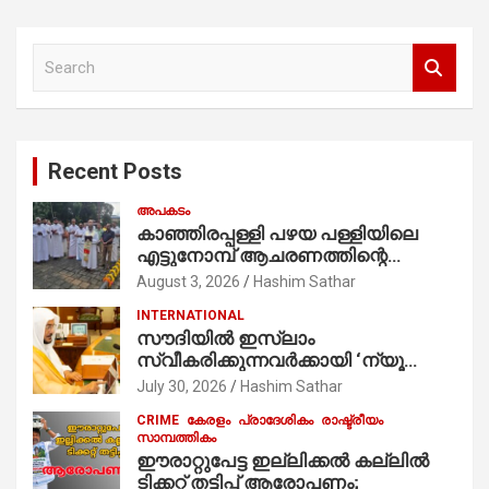
S
e
a
r
c
Recent Posts
h
അപകടം
കാഞ്ഞിരപ്പള്ളി പഴയ പള്ളിയിലെ
എട്ടുനോമ്പ് ആചരണത്തിന്റെ
ഭാഗമായുള്ള പന്തലിന്റെ കാൽനാട്ട്
August 3, 2026
Hashim Sathar
കർമ്മം ആർച്ച് പ്രീസ്റ്റ് വെരി. റവ.ഫാ.
INTERNATIONAL
കുര്യൻ താമരശ്ശേരി
സൗദിയില്‍ ഇസ്‌ലാം
നിർവഹിക്കുന്നു.
സ്വീകരിക്കുന്നവര്‍ക്കായി ‘ന്യൂ
മുസ്ലിം’ ഡിജിറ്റല്‍ കാര്‍ഡ് സേവനം
July 30, 2026
Hashim Sathar
ആരംഭിച്ചു
CRIME
കേരളം
പ്രാദേശികം
രാഷ്ട്രീയം
സാമ്പത്തികം
ഈരാറ്റുപേട്ട ഇല്ലിക്കൽ കല്ലിൽ
ടിക്കറ്റ് തട്ടിപ്പ് ആരോപണം;