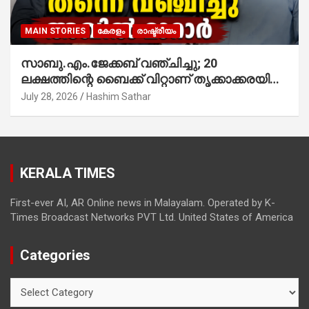
MAIN STORIES
കേരളം
രാഷ്ട്രീയം
സാബു.എം.ജേക്കബ് വഞ്ചിച്ചു; 20
ലക്ഷത്തിന്റെ ബൈക്ക് വിറ്റാണ് തൃക്കാക്കരയില്‍
മത്സരിച്ചത്! പ്രചാരണത്തിന് രണ്ടേ രണ്ടുപേര്‍
July 28, 2026
Hashim Sathar
മാത്രമാണ് ഉണ്ടായിരുന്നത്; സാബുവിന്റേത്
വ്യക്തിപരമായ നേട്ടത്തിനുള്ള പാര്‍ട്ടി;
ഇപ്പോള്‍ ഫോണ്‍ വിളിച്ചാല്‍ എടുക്കില്ല;
തിരഞ്ഞെടുപ്പിലെ ദുരനുഭവങ്ങള്‍ തുറന്നടിച്ച്
KERALA TIMES
അഖില്‍ മാരാര്‍ ട്വന്റി 20 വിട്ടു
First-ever AI, AR Online news in Malayalam. Operated by K-
Times Broadcast Networks PVT Ltd. United States of America
Categories
Categories