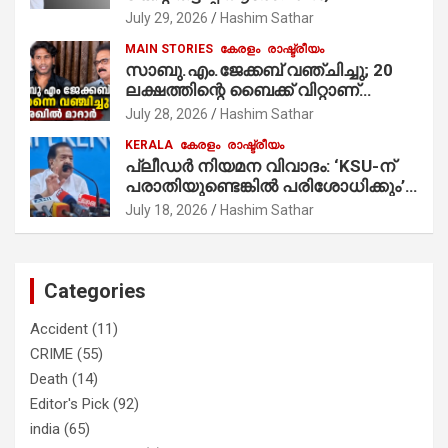
July 29, 2026
Hashim Sathar
MAIN STORIES
കേരളം
രാഷ്ട്രീയം
സാബു.എം.ജേക്കബ് വഞ്ചിച്ചു; 20
ലക്ഷത്തിന്റെ ബൈക്ക് വിറ്റാണ്
തൃക്കാക്കരയില്‍ മത്സരിച്ചത്!
July 28, 2026
Hashim Sathar
പ്രചാരണത്തിന് രണ്ടേ രണ്ടുപേര്‍
KERALA
കേരളം
രാഷ്ട്രീയം
മാത്രമാണ് ഉണ്ടായിരുന്നത്;
പ്ലീഡർ നിയമന വിവാദം: ‘KSU-ന്
സാബുവിന്റേത് വ്യക്തിപരമായ
പരാതിയുണ്ടെങ്കിൽ പരിശോധിക്കും’;
നേട്ടത്തിനുള്ള പാര്‍ട്ടി; ഇപ്പോള്‍
രമേശ് ചെന്നിത്തല
ഫോണ്‍ വിളിച്ചാല്‍ എടുക്കില്ല;
July 18, 2026
Hashim Sathar
തിരഞ്ഞെടുപ്പിലെ ദുരനുഭവങ്ങള്‍
തുറന്നടിച്ച് അഖില്‍ മാരാര്‍ ട്വന്റി 20
വിട്ടു
Categories
Accident
(11)
CRIME
(55)
Death
(14)
Editor's Pick
(92)
india
(65)