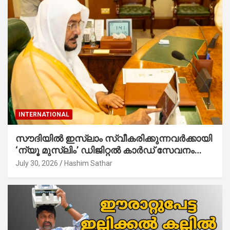
INTERNATIONAL
സൗദിയില്‍ ഇസ്‌ലാം സ്വീകരിക്കുന്നവര്‍ക്കായി
‘ന്യൂ മുസ്ലിം’ ഡിജിറ്റല്‍ കാര്‍ഡ് സേവനം
ആരംഭിച്ചു
July 30, 2026
Hashim Sathar