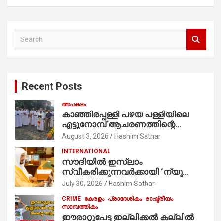
S
e
a
r
c
Recent Posts
h
അപകടം
കാഞ്ഞിരപ്പള്ളി പഴയ പള്ളിയിലെ
എട്ടുനോമ്പ് ആചരണത്തിന്റെ
ഭാഗമായുള്ള പന്തലിന്റെ കാൽനാട്ട്
August 3, 2026
Hashim Sathar
കർമ്മം ആർച്ച് പ്രീസ്റ്റ് വെരി. റവ.ഫാ.
INTERNATIONAL
കുര്യൻ താമരശ്ശേരി
സൗദിയില്‍ ഇസ്‌ലാം
നിർവഹിക്കുന്നു.
സ്വീകരിക്കുന്നവര്‍ക്കായി ‘ന്യൂ
മുസ്ലിം’ ഡിജിറ്റല്‍ കാര്‍ഡ് സേവനം
July 30, 2026
Hashim Sathar
ആരംഭിച്ചു
CRIME
കേരളം
പ്രാദേശികം
രാഷ്ട്രീയം
സാമ്പത്തികം
ഈരാറ്റുപേട്ട ഇല്ലിക്കൽ കല്ലിൽ