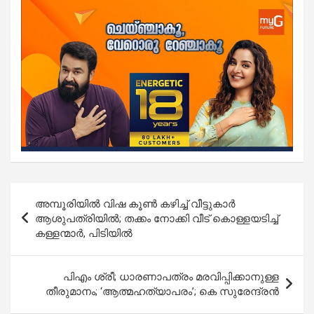
Post
അമ്പൂരിയില്‍ വിഷ കൂണ്‍ കഴിച്ച് വീട്ടുകാർ
navigation
ആശുപത്രിയിൽ; തക്കം നോക്കി വീട് കൊള്ളയടിച്ച്
കള്ളന്മാർ, പിടിയില്‍
പിഎം ശ്രീ; ധാരണാപത്രം മരവിപ്പിക്കാനുള്ള
തീരുമാനം; ‘ആത്മഹത്യാപരം’; കെ സുരേന്ദ്രന്‍