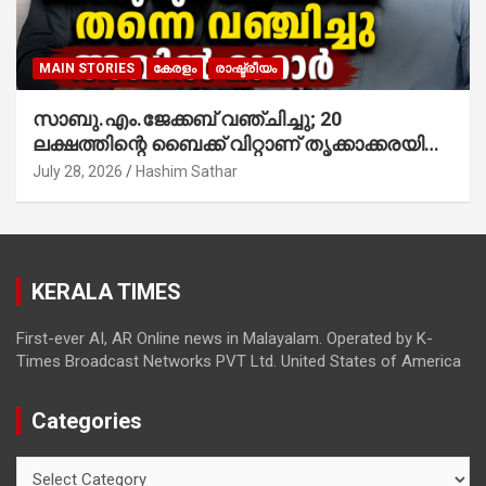
MAIN STORIES
കേരളം
രാഷ്ട്രീയം
സാബു.എം.ജേക്കബ് വഞ്ചിച്ചു; 20
ലക്ഷത്തിന്റെ ബൈക്ക് വിറ്റാണ് തൃക്കാക്കരയില്‍
മത്സരിച്ചത്! പ്രചാരണത്തിന് രണ്ടേ രണ്ടുപേര്‍
July 28, 2026
Hashim Sathar
മാത്രമാണ് ഉണ്ടായിരുന്നത്; സാബുവിന്റേത്
വ്യക്തിപരമായ നേട്ടത്തിനുള്ള പാര്‍ട്ടി;
ഇപ്പോള്‍ ഫോണ്‍ വിളിച്ചാല്‍ എടുക്കില്ല;
തിരഞ്ഞെടുപ്പിലെ ദുരനുഭവങ്ങള്‍ തുറന്നടിച്ച്
KERALA TIMES
അഖില്‍ മാരാര്‍ ട്വന്റി 20 വിട്ടു
First-ever AI, AR Online news in Malayalam. Operated by K-
Times Broadcast Networks PVT Ltd. United States of America
Categories
Categories