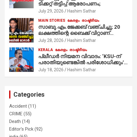
ടിക്കറ്റ് തട്ടിപ്പ് ആരോപണം;
July 29, 2026
Hashim Sathar
MAIN STORIES
കേരളം
രാഷ്ട്രീയം
സാബു.എം.ജേക്കബ് വഞ്ചിച്ചു; 20
ലക്ഷത്തിന്റെ ബൈക്ക് വിറ്റാണ്
തൃക്കാക്കരയില്‍ മത്സരിച്ചത്!
July 28, 2026
Hashim Sathar
പ്രചാരണത്തിന് രണ്ടേ രണ്ടുപേര്‍
KERALA
കേരളം
രാഷ്ട്രീയം
മാത്രമാണ് ഉണ്ടായിരുന്നത്;
പ്ലീഡർ നിയമന വിവാദം: ‘KSU-ന്
സാബുവിന്റേത് വ്യക്തിപരമായ
പരാതിയുണ്ടെങ്കിൽ പരിശോധിക്കും’;
നേട്ടത്തിനുള്ള പാര്‍ട്ടി; ഇപ്പോള്‍
രമേശ് ചെന്നിത്തല
ഫോണ്‍ വിളിച്ചാല്‍ എടുക്കില്ല;
July 18, 2026
Hashim Sathar
തിരഞ്ഞെടുപ്പിലെ ദുരനുഭവങ്ങള്‍
തുറന്നടിച്ച് അഖില്‍ മാരാര്‍ ട്വന്റി 20
വിട്ടു
Categories
Accident
(11)
CRIME
(55)
Death
(14)
Editor's Pick
(92)
india
(65)