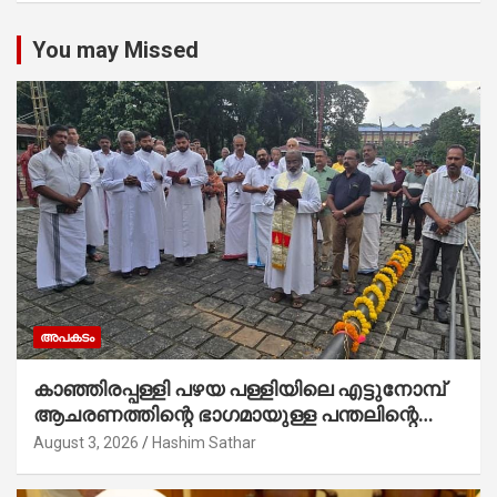
You may Missed
അപകടം
കാഞ്ഞിരപ്പള്ളി പഴയ പള്ളിയിലെ എട്ടുനോമ്പ്
ആചരണത്തിന്റെ ഭാഗമായുള്ള പന്തലിന്റെ
കാൽനാട്ട് കർമ്മം ആർച്ച് പ്രീസ്റ്റ് വെരി.
August 3, 2026
Hashim Sathar
റവ.ഫാ. കുര്യൻ താമരശ്ശേരി നിർവഹിക്കുന്നു.