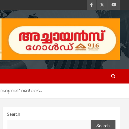
് ‘ബാഹുബലി’ റൺ ടൈം
Search
Search