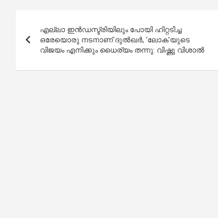
Post
എല്ലാ ഇൻഡസ്ട്രിയിലും പോയി ഹിറ്റടിച്ച
navigation
ഒരേയൊരു നടനാണ് ദുൽഖർ, ‘ലോക’യുടെ
വിജയം എനിക്കും ധൈര്യം തന്നു: വിഷ്ണു വിശാൽ