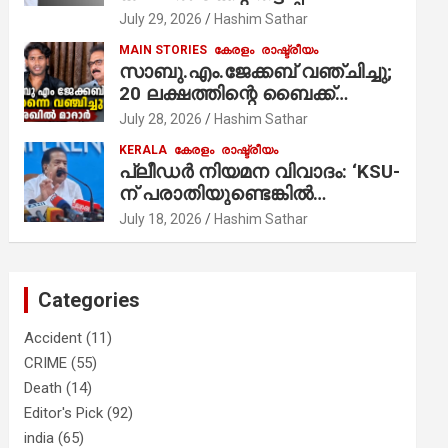
ആരോപണം;
July 29, 2026
Hashim Sathar
MAIN STORIES
കേരളം
രാഷ്ട്രീയം
സാബു.എം.ജേക്കബ് വഞ്ചിച്ചു;
20 ലക്ഷത്തിന്റെ ബൈക്ക്
വിറ്റാണ് തൃക്കാക്കരയില്‍
July 28, 2026
Hashim Sathar
മത്സരിച്ചത്! പ്രചാരണത്തിന്
KERALA
കേരളം
രാഷ്ട്രീയം
രണ്ടേ രണ്ടുപേര്‍ മാത്രമാണ്
പ്ലീഡർ നിയമന വിവാദം: ‘KSU-
ഉണ്ടായിരുന്നത്; സാബുവിന്റേത്
ന് പരാതിയുണ്ടെങ്കിൽ
വ്യക്തിപരമായ നേട്ടത്തിനുള്ള
പരിശോധിക്കും’; രമേശ്
July 18, 2026
Hashim Sathar
പാര്‍ട്ടി; ഇപ്പോള്‍ ഫോണ്‍
ചെന്നിത്തല
വിളിച്ചാല്‍ എടുക്കില്ല;
തിരഞ്ഞെടുപ്പിലെ
ദുരനുഭവങ്ങള്‍ തുറന്നടിച്ച്
Categories
അഖില്‍ മാരാര്‍ ട്വന്റി 20 വിട്ടു
Accident
(11)
CRIME
(55)
Death
(14)
Editor's Pick
(92)
india
(65)