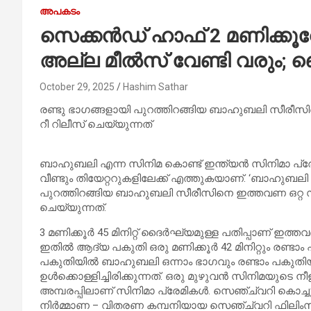
അപകടം
സെക്കൻഡ് ഹാഫ് 2 മണിക്കൂറോ
അല്ല മീൽസ് വേണ്ടി വരും; ഞ
October 29, 2025
Hashim Sathar
രണ്ടു ഭാഗങ്ങളായി പുറത്തിറങ്ങിയ ബാഹുബലി സീരീ
റീ റിലീസ് ചെയ്യുന്നത്
ബാഹുബലി എന്ന സിനിമ കൊണ്ട് ഇന്ത്യൻ സിനിമാ പ്ര
വീണ്ടും തിയേറ്ററുകളിലേക്ക് എത്തുകയാണ്. ‘ബാഹുബലി ദി
പുറത്തിറങ്ങിയ ബാഹുബലി സീരീസിനെ ഇത്തവണ ഒറ്റ സ
ചെയ്യുന്നത്.
3 മണിക്കൂർ 45 മിനിറ്റ് ദൈർഘ്യമുള്ള പതിപ്പാണ് ഇത്
ഇതിൽ ആദ്യ പകുതി ഒരു മണിക്കൂർ 42 മിനിറ്റും രണ്ടാം പക
പകുതിയിൽ ബാഹുബലി ഒന്നാം ഭാഗവും രണ്ടാം പകുതി
ഉൾക്കൊള്ളിച്ചിരിക്കുന്നത്. ഒരു മുഴുവൻ സിനിമയുടെ നീ
അമ്പരപ്പിലാണ് സിനിമാ പ്രേമികൾ. സെഞ്ച്വറി കൊച്ച
നിർമ്മാണ – വിതരണ കമ്പനിയായ സെഞ്ച്വറി ഫിലിംസാ