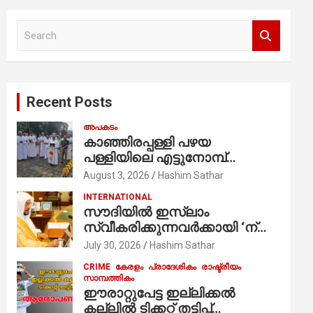
S
e
a
r
c
Recent Posts
h
അപകടം
കാഞ്ഞിരപ്പള്ളി പഴയ
പള്ളിയിലെ എട്ടുനോമ്പ്
ആചരണത്തിന്റെ ഭാഗമായുള്ള
August 3, 2026
Hashim Sathar
പന്തലിന്റെ കാൽനാട്ട് കർമ്മം
INTERNATIONAL
ആർച്ച് പ്രീസ്റ്റ് വെരി. റവ.ഫാ.
സൗദിയില്‍ ഇസ്‌ലാം
കുര്യൻ താമരശ്ശേരി
സ്വീകരിക്കുന്നവര്‍ക്കായി ‘ന്യൂ
നിർവഹിക്കുന്നു.
മുസ്ലിം’ ഡിജിറ്റല്‍ കാര്‍ഡ്
July 30, 2026
Hashim Sathar
സേവനം ആരംഭിച്ചു
CRIME
കേരളം
പ്രാദേശികം
രാഷ്ട്രീയം
സാമ്പത്തികം
ഈരാറ്റുപേട്ട ഇല്ലിക്കൽ
കല്ലിൽ ടിക്കറ്റ് തട്ടിപ്പ്