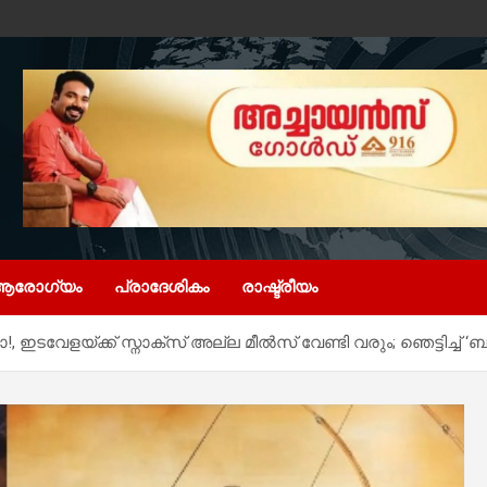
ആരോഗ്യം
പ്രാദേശികം
രാഷ്ട്രീയം
 ഇടവേളയ്ക്ക് സ്നാക്സ് അല്ല മീൽസ് വേണ്ടി വരും; ഞെട്ടിച്ച