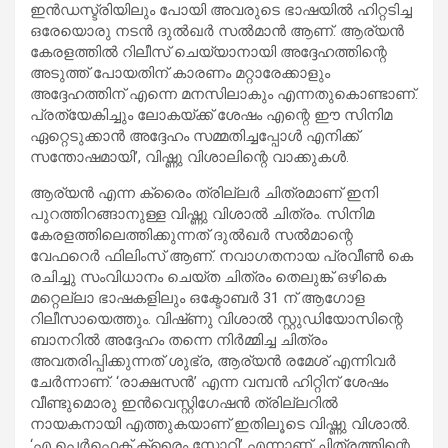
ഇൻഡസ്ട്രിയിലും പോയി അവരുടെ ഭാഷയിൽ ഹിറ്റടിച്ച
ഒരേയൊരു നടൻ ദുൽഖർ സൽമാൻ ആണ്. ആര്യൻ
കേരളത്തിൽ റിലീസ് ചെയ്യാനായി അദ്ദേഹത്തിന്റെ
അടുത്ത് പോയതിന് കാരണം മറ്റാരേക്കാളും
അദ്ദേഹത്തിന് എന്നെ മനസിലാകും എന്നതുകൊണ്ടാണ്.
പ്രത്യേകിച്ചും ലോകയ്ക്ക് ശേഷം എന്റെ ഈ സിനിമ
ഏറ്റെടുക്കാൻ അദ്ദേഹം സമ്മതിച്ചപ്പോൾ എനിക്ക്
സന്തോഷമായി’, വിഷ്ണു വിശാലിന്റെ വാക്കുകൾ.
ആര്യൻ എന്ന ക്രൈം ത്രില്ലർ ചിത്രമാണ് ഇനി
പുറത്തിറങ്ങാനുള്ള വിഷ്ണു വിശാൽ ചിത്രം. സിനിമ
കേരളത്തിലെത്തിക്കുന്നത് ദുൽഖർ സൽമാന്റെ
വേഫറെർ ഫിലിംസ് ആണ്. നവാഗതനായ പ്രവീൺ കെ
രചിച്ചു സംവിധാനം ചെയ്ത ചിത്രം തെലുങ്ക് ഒഴികെ
മറ്റെല്ലാ ഭാഷകളിലും ഒക്ടോബർ 31 ന് ആഗോള
റിലീസായെത്തും. വിഷ്‌ണു വിശാൽ സ്റ്റുഡിയോസിന്റെ
ബാനറിൽ അദ്ദേഹം തന്നെ നിർമ്മിച്ച ചിത്രം
അവതരിപ്പിക്കുന്നത് ശുഭ്ര, ആര്യൻ രമേശ് എന്നിവർ
ചേർന്നാണ്. ‘രാക്ഷസൻ’ എന്ന വമ്പൻ ഹിറ്റിന് ശേഷം
വീണ്ടുമൊരു ഇൻവെസ്റ്റിഗേഷൻ ത്രില്ലറിൽ
നായകനായി എത്തുകയാണ് ഇതിലൂടെ വിഷ്ണു വിശാൽ.
‘എ പെർഫെക്റ്റ് ക്രൈം സ്റ്റോറി’ എന്നാണ് ചിത്രത്തിന്റെ