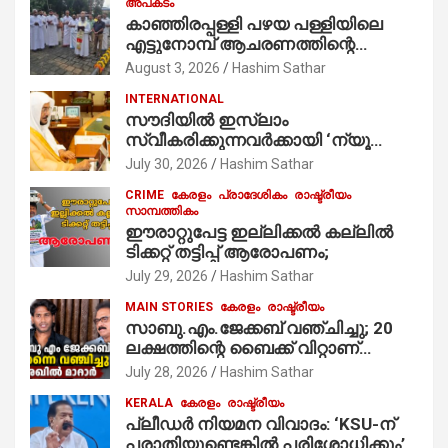
അപകടം
കാഞ്ഞിരപ്പള്ളി പഴയ പള്ളിയിലെ
എട്ടുനോമ്പ് ആചരണത്തിന്റെ
ഭാഗമായുള്ള പന്തലിന്റെ കാൽനാട്ട്
August 3, 2026
Hashim Sathar
കർമ്മം ആർച്ച് പ്രീസ്റ്റ് വെരി. റവ.ഫാ.
INTERNATIONAL
കുര്യൻ താമരശ്ശേരി
സൗദിയില്‍ ഇസ്‌ലാം
നിർവഹിക്കുന്നു.
സ്വീകരിക്കുന്നവര്‍ക്കായി ‘ന്യൂ
മുസ്ലിം’ ഡിജിറ്റല്‍ കാര്‍ഡ് സേവനം
July 30, 2026
Hashim Sathar
ആരംഭിച്ചു
CRIME
കേരളം
പ്രാദേശികം
രാഷ്ട്രീയം
സാമ്പത്തികം
ഈരാറ്റുപേട്ട ഇല്ലിക്കൽ കല്ലിൽ
ടിക്കറ്റ് തട്ടിപ്പ് ആരോപണം;
July 29, 2026
Hashim Sathar
MAIN STORIES
കേരളം
രാഷ്ട്രീയം
സാബു.എം.ജേക്കബ് വഞ്ചിച്ചു; 20
ലക്ഷത്തിന്റെ ബൈക്ക് വിറ്റാണ്
തൃക്കാക്കരയില്‍ മത്സരിച്ചത്!
July 28, 2026
Hashim Sathar
പ്രചാരണത്തിന് രണ്ടേ രണ്ടുപേര്‍
KERALA
കേരളം
രാഷ്ട്രീയം
മാത്രമാണ് ഉണ്ടായിരുന്നത്;
പ്ലീഡർ നിയമന വിവാദം: ‘KSU-ന്
സാബുവിന്റേത് വ്യക്തിപരമായ
പരാതിയുണ്ടെങ്കിൽ പരിശോധിക്കും’;
നേട്ടത്തിനുള്ള പാര്‍ട്ടി; ഇപ്പോള്‍