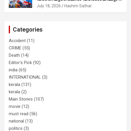
രമേശ് ചെന്നിത്തല
ഫോണ്‍ വിളിച്ചാല്‍ എടുക്കില്ല;
July 18, 2026
Hashim Sathar
തിരഞ്ഞെടുപ്പിലെ ദുരനുഭവങ്ങള്‍
തുറന്നടിച്ച് അഖില്‍ മാരാര്‍ ട്വന്റി 20
വിട്ടു
Categories
Accident
(11)
CRIME
(55)
Death
(14)
Editor's Pick
(92)
india
(65)
INTERNATIONAL
(3)
kerala
(131)
kerala
(2)
Main Stories
(107)
movie
(12)
must read
(56)
national
(13)
politics
(3)