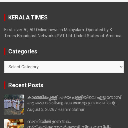
ഇപ്പോള്‍ ഫോണ്‍ വിളിച്ചാല്‍ എടുക്കില്ല;
തിരഞ്ഞെടുപ്പിലെ ദുരനുഭവങ്ങള്‍ തുറന്നടിച്ച്
KERALA TIMES
അഖില്‍ മാരാര്‍ ട്വന്റി 20 വിട്ടു
First-ever AI, AR Online news in Malayalam. Operated by K-
Times Broadcast Networks PVT Ltd. United States of America
Categories
Categories
Recent Posts
കാഞ്ഞിരപ്പള്ളി പഴയ പള്ളിയിലെ എട്ടുനോമ്പ്
ആചരണത്തിന്റെ ഭാഗമായുള്ള പന്തലിന്റെ
കാൽനാട്ട് കർമ്മം ആർച്ച് പ്രീസ്റ്റ് വെരി.
August 3, 2026
Hashim Sathar
റവ.ഫാ. കുര്യൻ താമരശ്ശേരി നിർവഹിക്കുന്നു.
സൗദിയില്‍ ഇസ്‌ലാം
സ്വീകരിക്കുന്നവര്‍ക്കായി ‘ന്യൂ മുസ്ലിം’