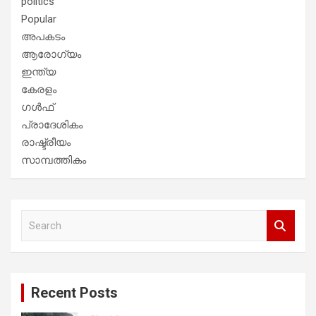
politics
Popular
അപകടം
ആരോഗ്യം
ഇന്ത്യ
കേരളം
ഗൾഫ്
പ്രാദേശികം
രാഷ്ട്രീയം
സാമ്പത്തികം
S
e
a
r
c
Recent Posts
h