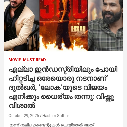
MOVIE
MUST READ
എല്ലാ ഇൻഡസ്ട്രിയിലും പോയി
ഹിറ്റടിച്ച ഒരേയൊരു നടനാണ്
ദുൽഖർ, ‘ലോക’യുടെ വിജയം
എനിക്കും ധൈര്യം തന്നു: വിഷ്ണു
വിശാൽ
October 29, 2025
Hashim Sathar
‘ഇന്ന് നല്ല കണ്ടെന്റുകൾ ചെയ്താൽ അത്