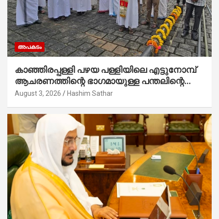
അപകടം
കാഞ്ഞിരപ്പള്ളി പഴയ പള്ളിയിലെ എട്ടുനോമ്പ്
ആചരണത്തിന്റെ ഭാഗമായുള്ള പന്തലിന്റെ
കാൽനാട്ട് കർമ്മം ആർച്ച് പ്രീസ്റ്റ് വെരി.
August 3, 2026
Hashim Sathar
റവ.ഫാ. കുര്യൻ താമരശ്ശേരി നിർവഹിക്കുന്നു.