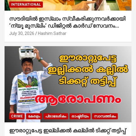
INTERNATIONAL
സൗദിയില്‍ ഇസ്‌ലാം സ്വീകരിക്കുന്നവര്‍ക്കായി
‘ന്യൂ മുസ്ലിം’ ഡിജിറ്റല്‍ കാര്‍ഡ് സേവനം
ആരംഭിച്ചു
July 30, 2026
Hashim Sathar
CRIME
കേരളം
പ്രാദേശികം
രാഷ്ട്രീയം
സാമ്പത്തികം
ഈരാറ്റുപേട്ട ഇല്ലിക്കൽ കല്ലിൽ ടിക്കറ്റ് തട്ടിപ്പ്