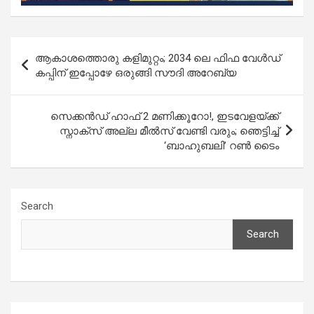
Post
ആകാശത്തൊരു കളിമുറ്റം; 2034 ലെ ഫിഫ വേൾഡ്
navigation
കപ്പിന് ഇപ്പോഴേ ഒരുങ്ങി സൗദി അറേബ്യ
സെക്കൻഡ് ഹാഫ് 2 മണിക്കൂറോ!, ഇടവേളയ്ക്ക്
സ്നാക്സ് അല്ല മീൽസ് വേണ്ടി വരും; ഞെട്ടിച്ച്
‘ബാഹുബലി’ റൺ ടൈം
Search
Search