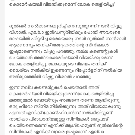
കൊമേർഷ്യലി വിജയിക്കുമെന്ന് ലോക തെളിയിച്ചു’
ദുൽഖർ സൽമാനെക്കുറിച്ച് മനസുതുറന്ന് നടൻ വിഷ്ണു
വിശാൽ. എല്ലാ ഇൻഡസ്ട്രിയിലും പോയി അവരുടെ
ഭാഷയിൽ ഹിറ്റടിച്ച ഒരേയൊരു നടൻ ദുൽഖർ സൽമാൻ
ആണെന്നും തനിക്ക് അദ്ദേഹത്തിന്റെ സിനിമകൾ
ഇഷ്ടമാണെന്നും വിഷ്ണു പറഞ്ഞു. നല്ല കണ്ടെന്റുകൾ
ചെയ്താൽ അത് കൊമേർഷ്യലി വിജയിക്കുമെന്ന്
ലോക തെളിയിച്ചു. ലോകയുടെ വിജയം തനിക്ക്
ധൈര്യം നൽകിയിട്ടുണ്ടെന്നും റിപ്പോർട്ടറിന് നൽകിയ
അഭിമുഖത്തിൽ വിഷ്ണു വിശാൽ പറഞ്ഞു.
ഇന്ന് നല്ല കണ്ടെന്റുകൾ ചെയ്താൽ അത്
കൊമേർഷ്യലി വിജയിക്കുമെന്ന് ലോക തെളിയിച്ചു.
മഞ്ഞുമ്മൽ ബോയ്‌സും അങ്ങനെ തന്നെ ആയിരുന്നു.
ഒരു ഹീറോ സിനിമ നിർമിക്കുന്നു അത് വിജയമാകുന്നു
എന്നത് എനിക്ക് കോൺഫിഡൻസ് നൽകിയിട്ടുണ്ട്.
നായികാ പ്രാധാന്യമുള്ള സിനിമകൾ ഒരുപാട്
ചെയ്യണെമെന്ന് എനിക്ക് ആഗ്രഹമുണ്ട്. ദുൽഖറിന്റെ
സിനിമകൾ എനിക്ക് വളരെ ഇഷ്ടമാണ്. എല്ലാ