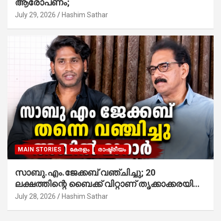
ആരോപണം;
July 29, 2026
Hashim Sathar
MAIN STORIES
കേരളം
രാഷ്ട്രീയം
സാബു.എം.ജേക്കബ് വഞ്ചിച്ചു; 20
ലക്ഷത്തിന്റെ ബൈക്ക് വിറ്റാണ് തൃക്കാക്കരയില്‍
മത്സരിച്ചത്! പ്രചാരണത്തിന് രണ്ടേ രണ്ടുപേര്‍
July 28, 2026
Hashim Sathar
മാത്രമാണ് ഉണ്ടായിരുന്നത്; സാബുവിന്റേത്
വ്യക്തിപരമായ നേട്ടത്തിനുള്ള പാര്‍ട്ടി;