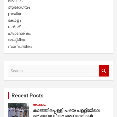
അപകടം
ആരോഗ്യം
ഇന്ത്യ
കേരളം
ഗൾഫ്
പ്രാദേശികം
രാഷ്ട്രീയം
സാമ്പത്തികം
S
e
a
r
c
Recent Posts
h
അപകടം
കാഞ്ഞിരപ്പള്ളി പഴയ പള്ളിയിലെ
എട്ടുനോമ്പ് ആചരണത്തിന്റെ