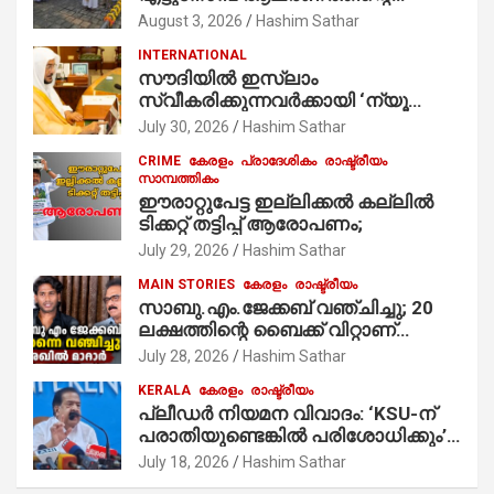
ഭാഗമായുള്ള പന്തലിന്റെ കാൽനാട്ട്
August 3, 2026
Hashim Sathar
കർമ്മം ആർച്ച് പ്രീസ്റ്റ് വെരി. റവ.ഫാ.
INTERNATIONAL
കുര്യൻ താമരശ്ശേരി
സൗദിയില്‍ ഇസ്‌ലാം
നിർവഹിക്കുന്നു.
സ്വീകരിക്കുന്നവര്‍ക്കായി ‘ന്യൂ
മുസ്ലിം’ ഡിജിറ്റല്‍ കാര്‍ഡ് സേവനം
July 30, 2026
Hashim Sathar
ആരംഭിച്ചു
CRIME
കേരളം
പ്രാദേശികം
രാഷ്ട്രീയം
സാമ്പത്തികം
ഈരാറ്റുപേട്ട ഇല്ലിക്കൽ കല്ലിൽ
ടിക്കറ്റ് തട്ടിപ്പ് ആരോപണം;
July 29, 2026
Hashim Sathar
MAIN STORIES
കേരളം
രാഷ്ട്രീയം
സാബു.എം.ജേക്കബ് വഞ്ചിച്ചു; 20
ലക്ഷത്തിന്റെ ബൈക്ക് വിറ്റാണ്
തൃക്കാക്കരയില്‍ മത്സരിച്ചത്!
July 28, 2026
Hashim Sathar
പ്രചാരണത്തിന് രണ്ടേ രണ്ടുപേര്‍
KERALA
കേരളം
രാഷ്ട്രീയം
മാത്രമാണ് ഉണ്ടായിരുന്നത്;
പ്ലീഡർ നിയമന വിവാദം: ‘KSU-ന്
സാബുവിന്റേത് വ്യക്തിപരമായ
പരാതിയുണ്ടെങ്കിൽ പരിശോധിക്കും’;
നേട്ടത്തിനുള്ള പാര്‍ട്ടി; ഇപ്പോള്‍
രമേശ് ചെന്നിത്തല
ഫോണ്‍ വിളിച്ചാല്‍ എടുക്കില്ല;
July 18, 2026
Hashim Sathar
തിരഞ്ഞെടുപ്പിലെ ദുരനുഭവങ്ങള്‍