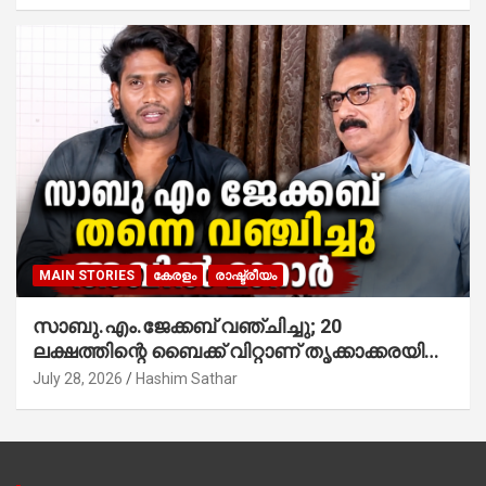
MAIN STORIES
കേരളം
രാഷ്ട്രീയം
സാബു.എം.ജേക്കബ് വഞ്ചിച്ചു; 20
ലക്ഷത്തിന്റെ ബൈക്ക് വിറ്റാണ് തൃക്കാക്കരയില്‍
മത്സരിച്ചത്! പ്രചാരണത്തിന് രണ്ടേ രണ്ടുപേര്‍
July 28, 2026
Hashim Sathar
മാത്രമാണ് ഉണ്ടായിരുന്നത്; സാബുവിന്റേത്
വ്യക്തിപരമായ നേട്ടത്തിനുള്ള പാര്‍ട്ടി;
ഇപ്പോള്‍ ഫോണ്‍ വിളിച്ചാല്‍ എടുക്കില്ല;
തിരഞ്ഞെടുപ്പിലെ ദുരനുഭവങ്ങള്‍ തുറന്നടിച്ച്