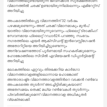
വിമാനത്തിലുണ്ടായിരുന്ന ജീവനക്കാർ സുരക്ഷിതരാണ്.
വിമാനത്തിൽ ചരക്ക് ഉണ്ടായിരുന്നില്ലെന്നും എമിറേറ്റ്‌സ്
അറിയിച്ചു.
അപകടത്തിൽപ്പെട്ട വിമാനത്തിന് 32 വർഷം
പഴക്കമുണ്ടെന്നും അത് ചരക്ക് വിമാനമാകും മുൻപ്
യാത്രാ വിമാനമായിരുന്നുവെന്നും ഫ്ലൈറ്റ് ട്രാക്കിംഗ്
സേവനമായ ഫ്ലൈറ്റ് റഡാർ24 പറഞ്ഞു. സംഭവം
നഗരത്തിലെ എയർ ആക്‌സിഡന്റ് ഇൻവെസ്റ്റിഗേഷൻ
അതോറിറ്റിയെ അറിയിച്ചിട്ടുണ്ടെന്നും
അന്വേഷണത്തോട് പൂർണമായി സഹകരിക്കുമെന്നും
ഹോങ്കോങ്ങിലെ സിവിൽ ഏവിയേഷൻ ഡിപ്പാർട്ട്‌മെന്റ്
അറിയിച്ചു
ലോകത്തിലെ ഏറ്റവും തിരക്കേറിയ കാർഗോ
വിമാനത്താവളങ്ങളിലൊന്നായ ഹോങ്കോങ്
അന്താരാഷ്ട്ര വിമാനത്താവളത്തിന്‍റെ വടക്കൻ റൺവേ
അപകടത്തെ തുടർന്ന് അടച്ചിട്ടിരിക്കുകയാണ്.
അതേസമയം തെക്ക്, മധ്യ റൺവേകൾ തുടർന്നും
പ്രവർത്തിക്കുമെന്ന് വിമാനത്താവള അധികൃതർ
വ്യക്തമാക്കി.