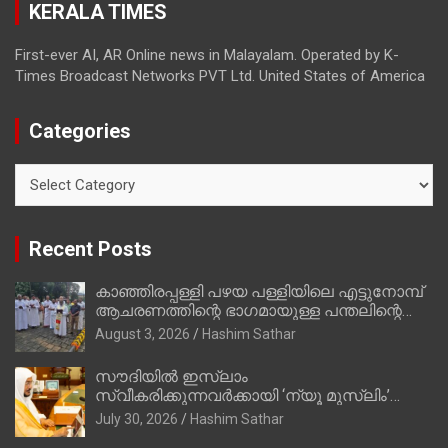
KERALA TIMES
അഖില്‍ മാരാര്‍ ട്വന്റി 20 വിട്ടു
First-ever AI, AR Online news in Malayalam. Operated by K-
Times Broadcast Networks PVT Ltd. United States of America
Categories
Categories
Recent Posts
കാഞ്ഞിരപ്പള്ളി പഴയ പള്ളിയിലെ എട്ടുനോമ്പ്
ആചരണത്തിന്റെ ഭാഗമായുള്ള പന്തലിന്റെ
കാൽനാട്ട് കർമ്മം ആർച്ച് പ്രീസ്റ്റ് വെരി.
August 3, 2026
Hashim Sathar
റവ.ഫാ. കുര്യൻ താമരശ്ശേരി നിർവഹിക്കുന്നു.
സൗദിയില്‍ ഇസ്‌ലാം
സ്വീകരിക്കുന്നവര്‍ക്കായി ‘ന്യൂ മുസ്ലിം’
ഡിജിറ്റല്‍ കാര്‍ഡ് സേവനം ആരംഭിച്ചു
July 30, 2026
Hashim Sathar