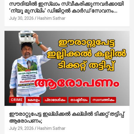
സൗദിയില്‍ ഇസ്‌ലാം സ്വീകരിക്കുന്നവര്‍ക്കായി
‘ന്യൂ മുസ്ലിം’ ഡിജിറ്റല്‍ കാര്‍ഡ് സേവനം
ആരംഭിച്ചു
July 30, 2026
Hashim Sathar
CRIME
കേരളം
പ്രാദേശികം
രാഷ്ട്രീയം
സാമ്പത്തികം
ഈരാറ്റുപേട്ട ഇല്ലിക്കൽ കല്ലിൽ ടിക്കറ്റ് തട്ടിപ്പ്
ആരോപണം;
July 29, 2026
Hashim Sathar