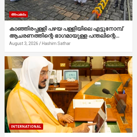
അപകടം
കാഞ്ഞിരപ്പള്ളി പഴയ പള്ളിയിലെ എട്ടുനോമ്പ്
ആചരണത്തിന്റെ ഭാഗമായുള്ള പന്തലിന്റെ
കാൽനാട്ട് കർമ്മം ആർച്ച് പ്രീസ്റ്റ് വെരി.
August 3, 2026
Hashim Sathar
റവ.ഫാ. കുര്യൻ താമരശ്ശേരി നിർവഹിക്കുന്നു.
INTERNATIONAL