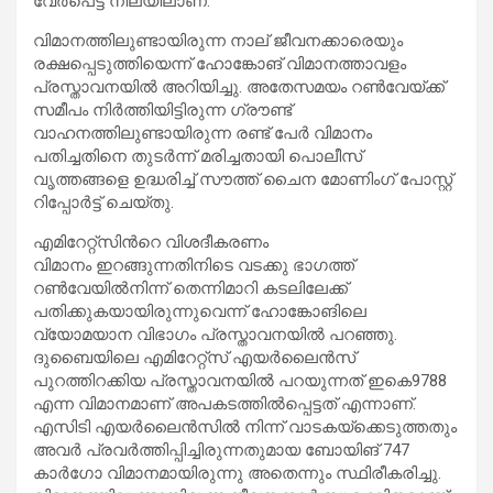
വേർപെട്ട നിലയിലാണ്.
വിമാനത്തിലുണ്ടായിരുന്ന നാല് ജീവനക്കാരെയും
രക്ഷപ്പെടുത്തിയെന്ന് ഹോങ്കോങ് വിമാനത്താവളം
പ്രസ്താവനയിൽ അറിയിച്ചു. അതേസമയം റൺവേയ്ക്ക്
സമീപം നിർത്തിയിട്ടിരുന്ന ഗ്രൗണ്ട്
വാഹനത്തിലുണ്ടായിരുന്ന രണ്ട് പേർ വിമാനം
പതിച്ചതിനെ തുടർന്ന് മരിച്ചതായി പൊലീസ്
വൃത്തങ്ങളെ ഉദ്ധരിച്ച് സൗത്ത് ചൈന മോണിംഗ് പോസ്റ്റ്
റിപ്പോർട്ട് ചെയ്തു.
എമിറേറ്റ്സിന്‍റെ വിശദീകരണം
വിമാനം ഇറങ്ങുന്നതിനിടെ വടക്കു ഭാഗത്ത്
റൺവേയിൽനിന്ന് തെന്നിമാറി കടലിലേക്ക്
പതിക്കുകയായിരുന്നുവെന്ന് ഹോങ്കോങിലെ
വ്യോമയാന വിഭാഗം പ്രസ്താവനയിൽ പറഞ്ഞു.
ദുബൈയിലെ എമിറേറ്റ്‌സ് എയർലൈൻസ്
പുറത്തിറക്കിയ പ്രസ്താവനയിൽ പറയുന്നത് ഇകെ9788
എന്ന വിമാനമാണ് അപകടത്തിൽപ്പെട്ടത് എന്നാണ്.
എസിടി എയർലൈൻസിൽ നിന്ന് വാടകയ്‌ക്കെടുത്തതും
അവർ പ്രവർത്തിപ്പിച്ചിരുന്നതുമായ ബോയിങ് 747
കാർഗോ വിമാനമായിരുന്നു അതെന്നും സ്ഥിരീകരിച്ചു.