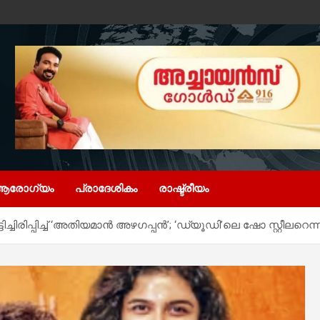
ആരോഗ്യം
പ്രാദേശികം
രാഷ്ട്രീയം
ട്ടിച്ചിരിപ്പിച്ച് ‘അതിയമാൻ അഴഗപ്പൻ’; ‘ഡ്യൂഡി’ലെ ഷോ സ്റ്റീലറെന്