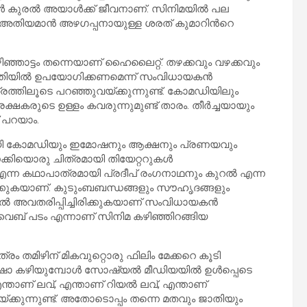
കൾ കുരൽ അയാള്‍ക്ക് ജീവനാണ്. സിനിമയിൽ പല
്ട് അതിയമാൻ അഴഗപ്പനായുള്ള ശരത് കുമാറിന്‍റെ
ഞാട്ടം തന്നെയാണ് ഹൈലൈറ്റ്. തഴക്കവും വഴക്കവും
രീതിയിൽ ഉപയോഗിക്കണമെന്ന് സംവിധായകൻ
്തിലൂടെ പറഞ്ഞുവയ്ക്കുന്നുണ്ട്. കോമഡിയിലും
രുടെ ഉള്ളം കവരുന്നുമുണ്ട് താരം. തീർച്ചയായും
 പറയാം.
ി കോമഡിയും ഇമോഷനും ആക്ഷനും പ്രണയവും
ിയൊരു ചിത്രമായി തിയേറ്ററുകള്‍
എന്ന കഥാപാത്രമായി പ്രദീപ് രംഗനാഥനും കുറൽ എന്ന
ിക്കുകയാണ്. കുടുംബബന്ധങ്ങളും സൗഹൃദങ്ങളും
തിൽ അവതരിപ്പിച്ചിരിക്കുകയാണ് സംവിധായകൻ
ൈബ് പടം എന്നാണ് സിനിമ കഴിഞ്ഞിറങ്ങിയ
രം തമിഴിന് മികവുറ്റൊരു ഫിലിം മേക്കറെ കൂടി
ഷോ കഴിയുമ്പോള്‍ സോഷ്യൽ മീഡിയയിൽ ഉള്‍പ്പെടെ
്, എന്താണ് ലവ്, എന്താണ് റിയൽ ലവ്, എന്താണ്
്ക്കുന്നുണ്ട്. അതോടൊപ്പം തന്നെ മതവും ജാതിയും