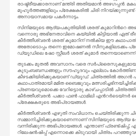
രാഷ്ട്രീയക്കാരനാണ് മന്ത്രി അതിയമാൻ അഴഗപ്പൻ. മ
മുഹൂർത്തങ്ങളിലും പ്രേക്ഷകരിൽ ചിരി നിറയ്ക്കുന്നുണ
അനായാസമായ പകർന്നാട്ടം.
സിനിമയുടെ ആദ്യപകുതിയിൽ ശരത് കുമാറിന്‍റെ അഴിഞ്
വന്നൊരു അഭിനേതാവിനെ കയ്യിൽ കിട്ടിയാൽ ഏത് 
കീർത്തീശ്വരൻ ശരത് കുമാറിന് നൽകിയ ഈ കഥാപാത്രത
അതോടൊപ്പം തന്നെ ഇമോഷണൽ സീനുകളിലടക്കം പ്രേക്ഷക
ഡ്യൂഡിലെ ഷോ സ്റ്റീലർ ശരത് കുമാർ തന്നെയാണെന്ന്
തുടക്കം മുതൽ അവസാനം വരെ സർപ്രൈസുകളുമായ
കുടുംബബന്ധങ്ങളും സൗഹൃദവും എല്ലാം കോർത്തിണക്ക
കീഴടക്കിയിരിക്കുകയാണ് ഡ്യൂഡ്. ചിത്രത്തിൽ അഗൻ 
കഥാപാത്രമായി മമിത ബൈജുവും മത്സരിച്ചഭിനയിച്ചിര
പ്രണയവുമൊക്കെ വേറിട്ടൊരു കാഴ്ചപ്പാടിൽ ചിത്രത്
കീർത്തീശ്വരൻ. പക്കാ ഫൺ ഫാമിലി എന്‍റർടെയ്നർ വ
പ്രേക്ഷകരുടെ അഭിപ്രായങ്ങള്‍.
കീർത്തീശ്വരൻ എഴുതി സംവിധാനം ചെയ്തിരിക്കുന്ന ചിത്
സമ്മാനിച്ചിരിക്കുകയാണെന്നാണ് സിനിമയുടെ ആദ്യ 
വന്നിരിക്കുന്ന അഭിപ്രായങ്ങള്‍. എന്താണ് ഫ്രണ്ട്ഷിപ്പ
റിലേഷൻഷിപ്പ് എന്നൊക്കെ കിടുവായി ചിത്രം പറഞ്ഞുവയ