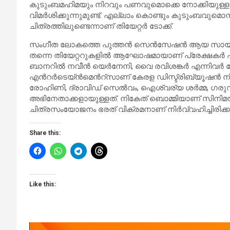
കുടുംബമഹിമയും നിറവും പണവുമൊക്കെ നോക്കിയുള്ള 
വിമർശിക്കുന്നുമുണ്ട്. എല്ലാം കൊണ്ടും കുടുംബവുമൊന്
ചിത്രത്തിലുണ്ടെന്നാണ് തിയേറ്റർ ടോക്ക്.
സംഗീത ലോകത്തെ പുത്തൻ സെൻസേഷൻ ആയ സായ് അഭ്
തന്നെ തിയേറ്ററുകളിൽ ആഘോഷമായാണ് പ്രേക്ഷകർ ഏറ്റെടുത
ബാനറിൽ നവീൻ യെർനേനി, വൈ രവിശങ്കർ എന്നിവർ ചേർന്
എന്‍റർടെയ്ൻമെന്‍റ്സാണ് കേരള ഡിസ്ട്രിബ്യൂഷൻ നിർവ
രോഹിണി, ദ്രാവിഡ് സെൽവം, ഐശ്വര്യ ശർമ്മ, ഗരുഡ റാ
അഭിനേതാക്കളായുള്ളത്. നികേത് ബൊമ്മിയാണ് സിനിമ
ചിത്രസംയോജനം ഭരത് വിക്രമനാണ് നിർവ്വഹിച്ചിരിക്കു
Share this:
Like this: