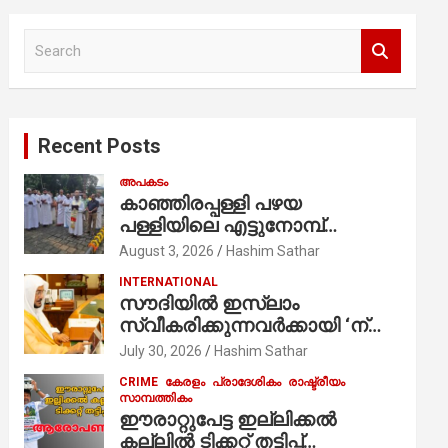
S
e
a
r
c
Recent Posts
h
അപകടം
കാഞ്ഞിരപ്പള്ളി പഴയ
പള്ളിയിലെ എട്ടുനോമ്പ്
ആചരണത്തിന്റെ ഭാഗമായുള്ള
August 3, 2026
Hashim Sathar
പന്തലിന്റെ കാൽനാട്ട് കർമ്മം
INTERNATIONAL
ആർച്ച് പ്രീസ്റ്റ് വെരി. റവ.ഫാ.
സൗദിയില്‍ ഇസ്‌ലാം
കുര്യൻ താമരശ്ശേരി
സ്വീകരിക്കുന്നവര്‍ക്കായി ‘ന്യൂ
നിർവഹിക്കുന്നു.
മുസ്ലിം’ ഡിജിറ്റല്‍ കാര്‍ഡ്
July 30, 2026
Hashim Sathar
സേവനം ആരംഭിച്ചു
CRIME
കേരളം
പ്രാദേശികം
രാഷ്ട്രീയം
സാമ്പത്തികം
ഈരാറ്റുപേട്ട ഇല്ലിക്കൽ
കല്ലിൽ ടിക്കറ്റ് തട്ടിപ്പ്