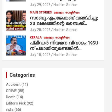
ആരോപണം;
July 29, 2026
Hashim Sathar
MAIN STORIES
കേരളം
രാഷ്ട്രീയം
സാബു.എം.ജേക്കബ് വഞ്ചിച്ചു;
20 ലക്ഷത്തിന്റെ ബൈക്ക്
വിറ്റാണ് തൃക്കാക്കരയില്‍
July 28, 2026
Hashim Sathar
മത്സരിച്ചത്! പ്രചാരണത്തിന്
KERALA
കേരളം
രാഷ്ട്രീയം
രണ്ടേ രണ്ടുപേര്‍ മാത്രമാണ്
പ്ലീഡർ നിയമന വിവാദം: ‘KSU-
ഉണ്ടായിരുന്നത്; സാബുവിന്റേത്
ന് പരാതിയുണ്ടെങ്കിൽ
വ്യക്തിപരമായ നേട്ടത്തിനുള്ള
പരിശോധിക്കും’; രമേശ്
July 18, 2026
Hashim Sathar
പാര്‍ട്ടി; ഇപ്പോള്‍ ഫോണ്‍
ചെന്നിത്തല
വിളിച്ചാല്‍ എടുക്കില്ല;
തിരഞ്ഞെടുപ്പിലെ
ദുരനുഭവങ്ങള്‍ തുറന്നടിച്ച്
Categories
അഖില്‍ മാരാര്‍ ട്വന്റി 20 വിട്ടു
Accident
(11)
CRIME
(55)
Death
(14)
Editor's Pick
(92)
india
(65)