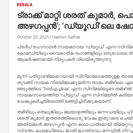
KERALA
ട്രാക്ക് മാറ്റി ശരത് കുമാർ, പൊട
അഴഗപ്പൻ’; ‘ഡ്യൂഡി’ലെ ഷോ സ്
October 20, 2025
Hashim Sathar
പ്രദീപ് രംഗനാഥൻ നായകനായ ‘ഡ്യൂഡ്’ എന്ന സിനിമയി
കോമഡിയിലും വൈകാരിക രംഗങ്ങളിലും ഒരുപോലെ തിളങ
ആകർഷണമായി നിരൂപകർ വിലയിരുത്തുന്നു.
മൂന്ന് പതിറ്റാണ്ടിലേറെയായി സിനിമാലോകത്തുള്ള 
തുടങ്ങി നായക നിരയിലേക്കുയർന്ന താരം തമിഴിലെ ഏറെ
അടുത്തിടെ ‘3ബിഎച്ച്കെ’ എന്ന സിനിമയിലൂടെ തമിഴിൽ വ
നായകനായെത്തിയ ‘ഡ്യൂഡ്’ എന്ന സിനിമയിൽ കരിയ
വേഷപ്പകർച്ചയിലെത്തി ഞെട്ടിച്ചിരിക്കുകയാണ്.
തമിഴിലും തെലുങ്കിലും മലയാളത്തിലും കന്നഡയിലും ഹിന
ശരത് കുമാർ ഇത്തരത്തിലൊരു വേഷം ഇതുവരെ ചെയ്തുകാണ
അതിയമാൻ അഴഗപ്പൻ എന്ന കഥാപാത്രമായി തിയേറ്ററുകൾത
സ്വന്തം കുലമഹിമയും ജാതി മഹത്വവും മനസ്സിൽ നിറച്ച