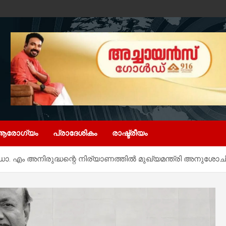
ആരോഗ്യം
പ്രാദേശികം
രാഷ്ട്രീയം
. എം അനിരുദ്ധന്റെ നിര്യാണത്തിൽ മുഖ്യമന്ത്രി അനുശോചിച