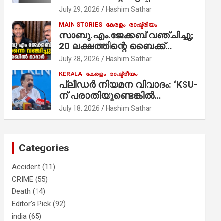
ആരോപണം;
July 29, 2026
Hashim Sathar
MAIN STORIES
കേരളം
രാഷ്ട്രീയം
സാബു.എം.ജേക്കബ് വഞ്ചിച്ചു;
20 ലക്ഷത്തിന്റെ ബൈക്ക്
വിറ്റാണ് തൃക്കാക്കരയില്‍
July 28, 2026
Hashim Sathar
മത്സരിച്ചത്! പ്രചാരണത്തിന്
KERALA
കേരളം
രാഷ്ട്രീയം
രണ്ടേ രണ്ടുപേര്‍ മാത്രമാണ്
പ്ലീഡർ നിയമന വിവാദം: ‘KSU-
ഉണ്ടായിരുന്നത്; സാബുവിന്റേത്
ന് പരാതിയുണ്ടെങ്കിൽ
വ്യക്തിപരമായ നേട്ടത്തിനുള്ള
പരിശോധിക്കും’; രമേശ്
July 18, 2026
Hashim Sathar
പാര്‍ട്ടി; ഇപ്പോള്‍ ഫോണ്‍
ചെന്നിത്തല
വിളിച്ചാല്‍ എടുക്കില്ല;
തിരഞ്ഞെടുപ്പിലെ
ദുരനുഭവങ്ങള്‍ തുറന്നടിച്ച്
Categories
അഖില്‍ മാരാര്‍ ട്വന്റി 20 വിട്ടു
Accident
(11)
CRIME
(55)
Death
(14)
Editor's Pick
(92)
india
(65)