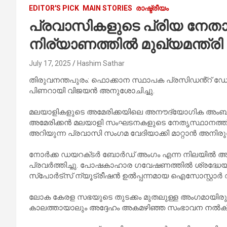
EDITOR'S PICK
MAIN STORIES
രാഷ്ട്രീയം
പ്രവാസികളുടെ പ്രിയ നേതാ
നിര്യാണത്തിൽ മുഖ്യമന്ത്ര
July 17, 2025
Hashim Sathar
തിരുവനന്തപുരം: ഫൊക്കാന സ്ഥാപക പ്രസിഡൻ്റ് ഡോ.
പിണറായി വിജയൻ അനുശോചിച്ചു.
മലയാളികളുടെ അമേരിക്കയിലെ അനൗദ്യോഗിക അംബാസ
അമേരിക്കൻ മലയാളി സംഘടനകളുടെ നേതൃസ്ഥാനത്ത
അറിയുന്ന പ്രവാസി സംഗമ വേദിയാക്കി മാറ്റാൻ അനിരുദ്
നോർക്ക ഡയറക്‌ടർ ബോർഡ്‌ അംഗം എന്ന നിലയിൽ അമ
പ്രവർത്തിച്ചു. പോഷകാഹാര ഗവേഷണത്തിൽ ശ്രദ്ധേയ 
സ്പോർട്‌സ് ന്യൂട്രീഷൻ ഉൽപ്പന്നമായ ഐസോസ്റ്റാർ വി
ലോക കേരള സഭയുടെ തുടക്കം മുതലുള്ള അംഗമായിരു
കാലത്തായാലും അദ്ദേഹം അകമഴിഞ്ഞ സംഭാവന നൽകിയിട്ടുണ