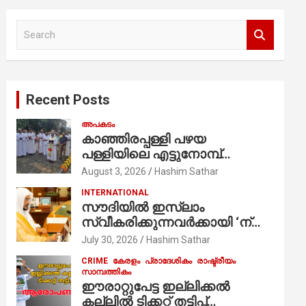
S
e
a
r
c
Recent Posts
h
അപകടം
കാഞ്ഞിരപ്പള്ളി പഴയ
പള്ളിയിലെ എട്ടുനോമ്പ്
ആചരണത്തിന്റെ ഭാഗമായുള്ള
August 3, 2026
Hashim Sathar
പന്തലിന്റെ കാൽനാട്ട് കർമ്മം
INTERNATIONAL
ആർച്ച് പ്രീസ്റ്റ് വെരി. റവ.ഫാ.
സൗദിയില്‍ ഇസ്‌ലാം
കുര്യൻ താമരശ്ശേരി
സ്വീകരിക്കുന്നവര്‍ക്കായി ‘ന്യൂ
നിർവഹിക്കുന്നു.
മുസ്ലിം’ ഡിജിറ്റല്‍ കാര്‍ഡ്
July 30, 2026
Hashim Sathar
സേവനം ആരംഭിച്ചു
CRIME
കേരളം
പ്രാദേശികം
രാഷ്ട്രീയം
സാമ്പത്തികം
ഈരാറ്റുപേട്ട ഇല്ലിക്കൽ
കല്ലിൽ ടിക്കറ്റ് തട്ടിപ്പ്