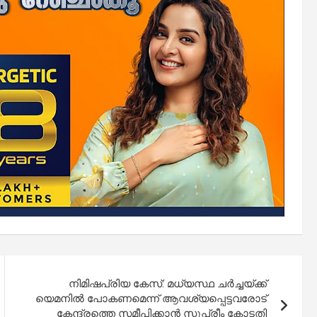
നിമിഷപ്രിയ കേസ്: മധ്യസ്ഥ ചർച്ചയ്ക്ക്
യെമനിൽ പോകണമെന്ന് ആവശ്യപ്പെട്ടവരോട്
കേന്ദ്രത്തെ സമീപിക്കാൻ സുപ്രീം കോടതി