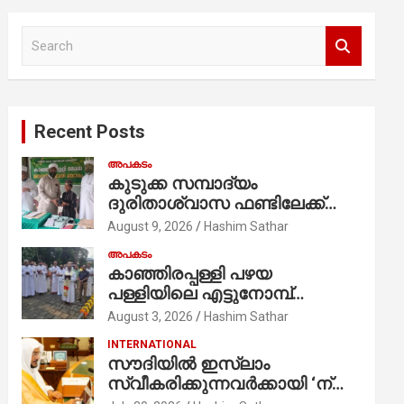
S
e
a
r
c
Recent Posts
h
അപകടം
കുടുക്ക സമ്പാദ്യം
ദുരിതാശ്വാസ ഫണ്ടിലേക്ക്
നൽകി ആറാം ക്ലാസ്
August 9, 2026
Hashim Sathar
വിദ്യാർത്ഥി അമാൻ
അപകടം
കാഞ്ഞിരപ്പള്ളി പഴയ
പള്ളിയിലെ എട്ടുനോമ്പ്
ആചരണത്തിന്റെ ഭാഗമായുള്ള
August 3, 2026
Hashim Sathar
പന്തലിന്റെ കാൽനാട്ട് കർമ്മം
INTERNATIONAL
ആർച്ച് പ്രീസ്റ്റ് വെരി. റവ.ഫാ.
സൗദിയില്‍ ഇസ്‌ലാം
കുര്യൻ താമരശ്ശേരി
സ്വീകരിക്കുന്നവര്‍ക്കായി ‘ന്യൂ
നിർവഹിക്കുന്നു.
മുസ്ലിം’ ഡിജിറ്റല്‍ കാര്‍ഡ്