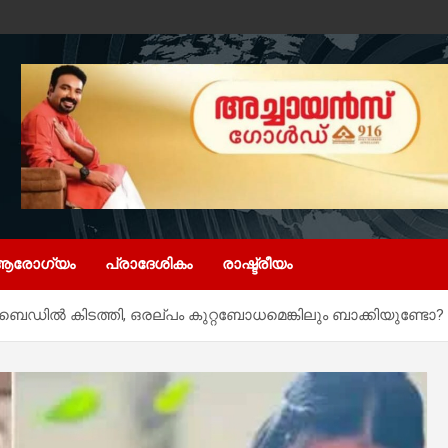
ആരോഗ്യം
പ്രാദേശികം
രാഷ്ട്രീയം
െഡിൽ കിടത്തി, ഒരല്പം കുറ്റബോധമെങ്കിലും ബാക്കിയുണ്ടോ?