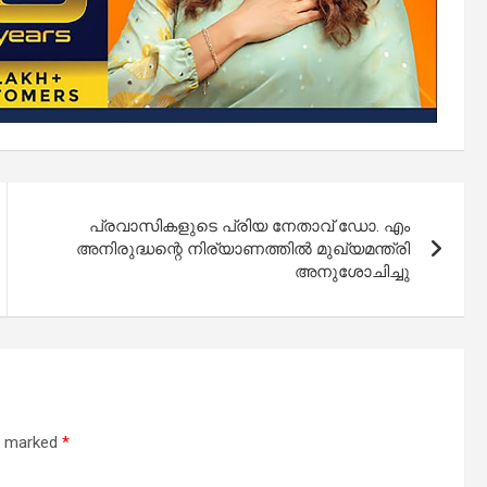
പ്രവാസികളുടെ പ്രിയ നേതാവ് ഡോ. എം
അനിരുദ്ധന്റെ നിര്യാണത്തിൽ മുഖ്യമന്ത്രി
അനുശോചിച്ചു
re marked
*