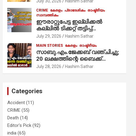
July 30, 2026
Hashim Sathar
സേവനം ആരംഭിച്ചു
CRIME
കേരളം
പ്രാദേശികം
രാഷ്ട്രീയം
സാമ്പത്തികം
ഈരാറ്റുപേട്ട ഇല്ലിക്കൽ
കല്ലിൽ ടിക്കറ്റ് തട്ടിപ്പ്
ആരോപണം;
July 29, 2026
Hashim Sathar
MAIN STORIES
കേരളം
രാഷ്ട്രീയം
സാബു.എം.ജേക്കബ് വഞ്ചിച്ചു;
20 ലക്ഷത്തിന്റെ ബൈക്ക്
വിറ്റാണ് തൃക്കാക്കരയില്‍
July 28, 2026
Hashim Sathar
മത്സരിച്ചത്! പ്രചാരണത്തിന്
രണ്ടേ രണ്ടുപേര്‍ മാത്രമാണ്
ഉണ്ടായിരുന്നത്; സാബുവിന്റേത്
Categories
വ്യക്തിപരമായ നേട്ടത്തിനുള്ള
പാര്‍ട്ടി; ഇപ്പോള്‍ ഫോണ്‍
Accident
(11)
വിളിച്ചാല്‍ എടുക്കില്ല;
CRIME
(55)
തിരഞ്ഞെടുപ്പിലെ
Death
(14)
ദുരനുഭവങ്ങള്‍ തുറന്നടിച്ച്
അഖില്‍ മാരാര്‍ ട്വന്റി 20 വിട്ടു
Editor's Pick
(92)
india
(65)