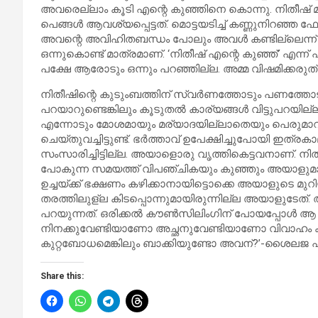
അവരെല്ലാം കൂടി എന്റെ കുഞ്ഞിനെ കൊന്നു. നിതീഷ് മ
പെങ്ങൾ ആവശ്യപ്പെട്ടത്. മൊട്ടയടിച്ച് കണ്ണുനിറഞ്ഞ
അവന്റെ അവിഹിതബന്ധം പോലും അവൾ കണ്ടില്ലെന്ന് ന
ഒന്നുകൊണ്ട് മാത്രമാണ്. ‘നിതീഷ് എന്റെ കുഞ്ഞ്’ എന്
പക്ഷേ ആരോടും ഒന്നും പറഞ്ഞില്ല. അമ്മ വിഷമിക്കരു
നിതീഷിന്റെ കുടുംബത്തിന് സ്വർണത്തോടും പണത്തോടു
പറയാറുണ്ടെങ്കിലും കൂടുതൽ കാര്യങ്ങൾ വിട്ടുപറയില
എന്നോടും മോശമായും മര്യാദയില്ലാതെയും പെരുമാറി
ചെയ്തുവച്ചിട്ടുണ്ട്. ഭർത്താവ് ഉപേക്ഷിച്ചുപോയി ഇത്
സംസാരിച്ചിട്ടില്ല. അയാളൊരു വൃത്തികെട്ടവനാണ്. ന
പോകുന്ന സമയത്ത് വിപഞ്ചികയും കുഞ്ഞും അയാളുമാണ്
ഉച്ചയ്ക്ക് ഭക്ഷണം കഴിക്കാനായിട്ടൊക്കെ അയാളുടെ മു
തരത്തിലുള്ല കിടപ്പൊന്നുമായിരുന്നില്ല അയാളുടേത
പറയുന്നത്. ഒരിക്കൽ കൗൺസിലിംഗിന് പോയപ്പോൾ ആ ഡോക്
നിനക്കുവേണ്ടിയാണോ അച്ഛനുവേണ്ടിയാണോ വിവാഹം കഴിച്ച
കുറ്റബോധമെങ്കിലും ബാക്കിയുണ്ടോ അവന്?’-ശൈലജ പ
Share this: