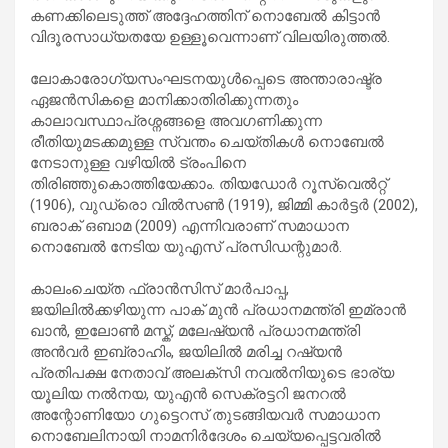
കണക്കിലെടുത്ത് അദ്ദേഹത്തിന് നൊബേൽ കിട്ടാൻ
വിദൂരസാധ്യതയേ ഉള്ളൂവെന്നാണ് വിലയിരുത്തൽ.
ലോകാരോഗ്യസംഘടനയുൾപ്പെടെ അന്താരാഷ്ട്ര
ഏജൻസികളെ മാനിക്കാതിരിക്കുന്നതും
കാലാവസ്ഥാപ്രശ്നങ്ങളെ അവഗണിക്കുന്ന
രീതിയുമടക്കമുള്ള സ്വന്തം ചെയ്തികൾ നൊബേൽ
നേടാനുള്ള വഴിയിൽ ട്രംപിനെ
തിരിഞ്ഞുകൊത്തിയേക്കാം. തിയഡോർ റൂസ്‌വെൽറ്റ്
(1906), വുഡ്രൊ വിൽസൺ (1919), ജിമ്മി കാർട്ടർ (2002),
ബരാക് ഒബാമ (2009) എന്നിവരാണ് സമാധാന
നൊബേൽ നേടിയ യുഎസ് പ്രസിഡന്റുമാർ.
കാലംചെയ്ത ഫ്രാൻസിസ് മാർപാപ്പ,
ജയിലിൽക്കഴിയുന്ന പാക് മുൻ പ്രധാനമന്ത്രി ഇമ്രാൻ
ഖാൻ, ഇലോൺ മസ്ക്, മലേഷ്യൻ പ്രധാനമന്ത്രി
അൻവർ ഇബ്രാഹിം, ജയിലിൽ മരിച്ച റഷ്യൻ
പ്രതിപക്ഷ നേതാവ് അലക്സി നവൽനിയുടെ ഭാര്യ
യൂലിയ നൽനയ, യുഎൻ സെക്രട്ടറി ജനറൽ
അന്റോണിയോ ഗുട്ടെറസ് തുടങ്ങിയവർ സമാധാന
നൊബേലിനായി നാമനിർദേശം ചെയ്യപ്പെട്ടവരിൽ