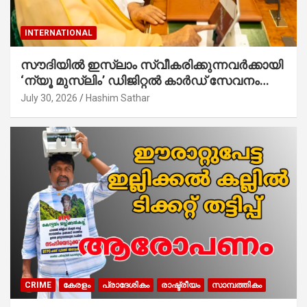
INTERNATIONAL
സൗദിയില്‍ ഇസ്‌ലാം സ്വീകരിക്കുന്നവര്‍ക്കായി
‘ന്യൂ മുസ്ലിം’ ഡിജിറ്റല്‍ കാര്‍ഡ് സേവനം
ആരംഭിച്ചു
July 30, 2026
Hashim Sathar
CRIME
കേരളം
പ്രാദേശികം
രാഷ്ട്രീയം
സാമ്പത്തികം