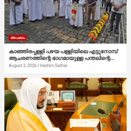
അപകടം
കാഞ്ഞിരപ്പള്ളി പഴയ പള്ളിയിലെ എട്ടുനോമ്പ്
ആചരണത്തിന്റെ ഭാഗമായുള്ള പന്തലിന്റെ
കാൽനാട്ട് കർമ്മം ആർച്ച് പ്രീസ്റ്റ് വെരി.
August 3, 2026
Hashim Sathar
റവ.ഫാ. കുര്യൻ താമരശ്ശേരി നിർവഹിക്കുന്നു.