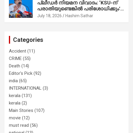
പ്ലീഡർ നിയമന വിവാദം: ‘KSU-ന്
സാബുവിന്റേത് വ്യക്തിപരമായ
പരാതിയുണ്ടെങ്കിൽ പരിശോധിക്കും’;
നേട്ടത്തിനുള്ള പാര്‍ട്ടി; ഇപ്പോള്‍
രമേശ് ചെന്നിത്തല
ഫോണ്‍ വിളിച്ചാല്‍ എടുക്കില്ല;
July 18, 2026
Hashim Sathar
തിരഞ്ഞെടുപ്പിലെ ദുരനുഭവങ്ങള്‍
തുറന്നടിച്ച് അഖില്‍ മാരാര്‍ ട്വന്റി 20
വിട്ടു
Categories
Accident
(11)
CRIME
(55)
Death
(14)
Editor's Pick
(92)
india
(65)
INTERNATIONAL
(3)
kerala
(131)
kerala
(2)
Main Stories
(107)
movie
(12)
must read
(56)
national
(13)