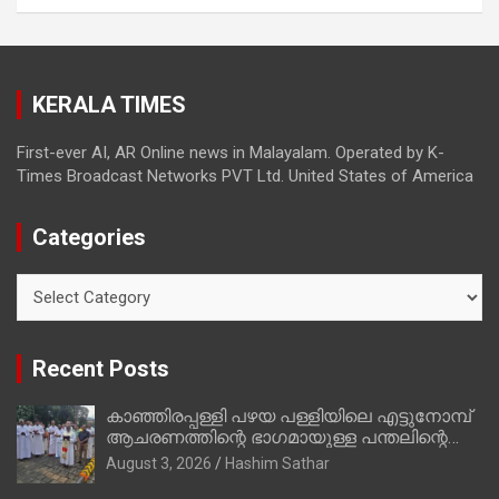
മാത്രമാണ് ഉണ്ടായിരുന്നത്; സാബുവിന്റേത്
വ്യക്തിപരമായ നേട്ടത്തിനുള്ള പാര്‍ട്ടി;
ഇപ്പോള്‍ ഫോണ്‍ വിളിച്ചാല്‍ എടുക്കില്ല;
തിരഞ്ഞെടുപ്പിലെ ദുരനുഭവങ്ങള്‍ തുറന്നടിച്ച്
KERALA TIMES
അഖില്‍ മാരാര്‍ ട്വന്റി 20 വിട്ടു
First-ever AI, AR Online news in Malayalam. Operated by K-
Times Broadcast Networks PVT Ltd. United States of America
Categories
Categories
Recent Posts
കാഞ്ഞിരപ്പള്ളി പഴയ പള്ളിയിലെ എട്ടുനോമ്പ്
ആചരണത്തിന്റെ ഭാഗമായുള്ള പന്തലിന്റെ
കാൽനാട്ട് കർമ്മം ആർച്ച് പ്രീസ്റ്റ് വെരി.
August 3, 2026
Hashim Sathar
റവ.ഫാ. കുര്യൻ താമരശ്ശേരി നിർവഹിക്കുന്നു.