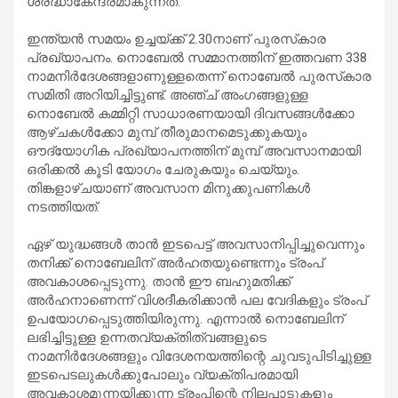
ശ്രദ്ധാകേന്ദ്രമാകുന്നത്.
ഇന്ത്യന്‍ സമയം ഉച്ചയ്ക്ക് 2.30നാണ് പുരസ്‌കാര
പ്രഖ്യാപനം. നൊബേല്‍ സമ്മാനത്തിന് ഇത്തവണ 338
നാമനിര്‍ദേശങ്ങളാണുള്ളതെന്ന് നൊബേല്‍ പുരസ്‌കാര
സമിതി അറിയിച്ചിട്ടുണ്ട്. അഞ്ച് അംഗങ്ങളുള്ള
നൊബേൽ കമ്മിറ്റി സാധാരണയായി ദിവസങ്ങൾക്കോ
ആഴ്ചകൾക്കോ മുമ്പ് തീരുമാനമെടുക്കുകയും
ഔദ്യോഗിക പ്രഖ്യാപനത്തിന് മുമ്പ് അവസാനമായി
ഒരിക്കൽ കൂടി യോഗം ചേരുകയും ചെയ്യും.
തിങ്കളാഴ്ചയാണ് അവസാന മിനുക്കുപണികൾ
നടത്തിയത്.
ഏഴ് യുദ്ധങ്ങൾ താൻ ഇടപെട്ട് അവസാനിപ്പിച്ചുവെന്നും
തനിക്ക് നൊബേലിന് അർഹതയുണ്ടെന്നും ട്രംപ്
അവകാശപ്പെടുന്നു. താന്‍ ഈ ബഹുമതിക്ക്
അര്‍ഹനാണെന്ന് വിശദീകരിക്കാന്‍ പല വേദികളും ട്രംപ്
ഉപയോഗപ്പെടുത്തിയിരുന്നു. എന്നാൽ നൊബേലിന്
ലഭിച്ചിട്ടുള്ള ഉന്നതവ്യക്തിത്വങ്ങളുടെ
നാമനിർദേശങ്ങളും വിദേശനയത്തിന്റെ ചുവടുപിടിച്ചുള്ള
ഇടപെടലുകൾക്കുപോലും വ്യക്തിപരമായി
അവകാശമുന്നയിക്കുന്ന ട്രംപിന്റെ നിലപാടുകളും