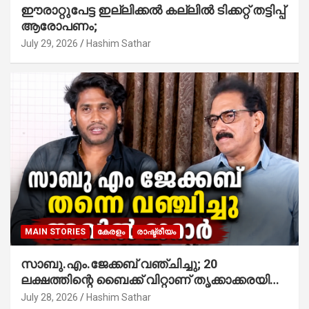
ഈരാറ്റുപേട്ട ഇല്ലിക്കൽ കല്ലിൽ ടിക്കറ്റ് തട്ടിപ്പ്
ആരോപണം;
July 29, 2026
Hashim Sathar
MAIN STORIES
കേരളം
രാഷ്ട്രീയം
സാബു.എം.ജേക്കബ് വഞ്ചിച്ചു; 20
ലക്ഷത്തിന്റെ ബൈക്ക് വിറ്റാണ് തൃക്കാക്കരയില്‍
മത്സരിച്ചത്! പ്രചാരണത്തിന് രണ്ടേ രണ്ടുപേര്‍
July 28, 2026
Hashim Sathar