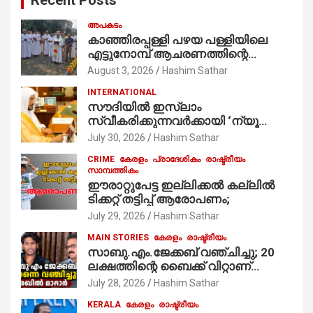
അപകടം
കാഞ്ഞിരപ്പള്ളി പഴയ പള്ളിയിലെ
എട്ടുനോമ്പ് ആചരണത്തിന്റെ
ഭാഗമായുള്ള പന്തലിന്റെ കാൽനാട്ട്
August 3, 2026
Hashim Sathar
കർമ്മം ആർച്ച് പ്രീസ്റ്റ് വെരി. റവ.ഫാ.
INTERNATIONAL
കുര്യൻ താമരശ്ശേരി
സൗദിയില്‍ ഇസ്‌ലാം
നിർവഹിക്കുന്നു.
സ്വീകരിക്കുന്നവര്‍ക്കായി ‘ന്യൂ
മുസ്ലിം’ ഡിജിറ്റല്‍ കാര്‍ഡ് സേവനം
July 30, 2026
Hashim Sathar
ആരംഭിച്ചു
CRIME
കേരളം
പ്രാദേശികം
രാഷ്ട്രീയം
സാമ്പത്തികം
ഈരാറ്റുപേട്ട ഇല്ലിക്കൽ കല്ലിൽ
ടിക്കറ്റ് തട്ടിപ്പ് ആരോപണം;
July 29, 2026
Hashim Sathar
MAIN STORIES
കേരളം
രാഷ്ട്രീയം
സാബു.എം.ജേക്കബ് വഞ്ചിച്ചു; 20
ലക്ഷത്തിന്റെ ബൈക്ക് വിറ്റാണ്
തൃക്കാക്കരയില്‍ മത്സരിച്ചത്!
July 28, 2026
Hashim Sathar
പ്രചാരണത്തിന് രണ്ടേ രണ്ടുപേര്‍
KERALA
കേരളം
രാഷ്ട്രീയം
മാത്രമാണ് ഉണ്ടായിരുന്നത്;