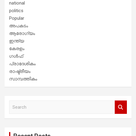
national
politics
Popular
അപകടം
ആരോഗ്യം
ഇന്ത്യ
കേരളം
ഗൾഫ്
പ്രാദേശികം
രാഷ്ട്രീയം
സാമ്പത്തികം
S
e
a
r
c
Recent Posts
h