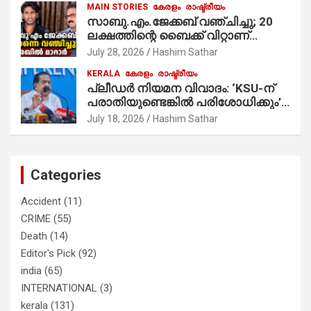
MAIN STORIES
കേരളം
രാഷ്ട്രീയം
സാബു.എം.ജേക്കബ് വഞ്ചിച്ചു; 20
ലക്ഷത്തിന്റെ ബൈക്ക് വിറ്റാണ്
തൃക്കാക്കരയില്‍ മത്സരിച്ചത്!
July 28, 2026
Hashim Sathar
പ്രചാരണത്തിന് രണ്ടേ രണ്ടുപേര്‍
KERALA
കേരളം
രാഷ്ട്രീയം
മാത്രമാണ് ഉണ്ടായിരുന്നത്;
പ്ലീഡർ നിയമന വിവാദം: ‘KSU-ന്
സാബുവിന്റേത് വ്യക്തിപരമായ
പരാതിയുണ്ടെങ്കിൽ പരിശോധിക്കും’;
നേട്ടത്തിനുള്ള പാര്‍ട്ടി; ഇപ്പോള്‍
രമേശ് ചെന്നിത്തല
ഫോണ്‍ വിളിച്ചാല്‍ എടുക്കില്ല;
July 18, 2026
Hashim Sathar
തിരഞ്ഞെടുപ്പിലെ ദുരനുഭവങ്ങള്‍
തുറന്നടിച്ച് അഖില്‍ മാരാര്‍ ട്വന്റി 20
വിട്ടു
Categories
Accident
(11)
CRIME
(55)
Death
(14)
Editor's Pick
(92)
india
(65)
INTERNATIONAL
(3)
kerala
(131)