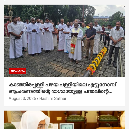
അപകടം
കാഞ്ഞിരപ്പള്ളി പഴയ പള്ളിയിലെ എട്ടുനോമ്പ്
ആചരണത്തിന്റെ ഭാഗമായുള്ള പന്തലിന്റെ
കാൽനാട്ട് കർമ്മം ആർച്ച് പ്രീസ്റ്റ് വെരി.
August 3, 2026
Hashim Sathar
റവ.ഫാ. കുര്യൻ താമരശ്ശേരി നിർവഹിക്കുന്നു.