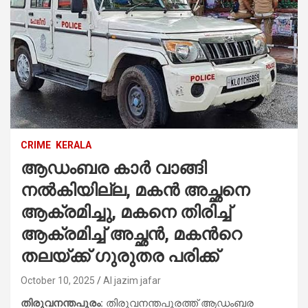
CRIME
KERALA
ആഡംബര കാര്‍ വാങ്ങി
നൽകിയില്ല, മകൻ അച്ഛനെ
ആക്രമിച്ചു, മകനെ തിരിച്ച്
ആക്രമിച്ച് അച്ഛൻ, മകന്‍റെ
തലയ്ക്ക് ഗുരുതര പരിക്ക്
October 10, 2025
Al jazim jafar
തിരുവനന്തപുരം:
തിരുവനന്തപുരത്ത് ആഡംബര