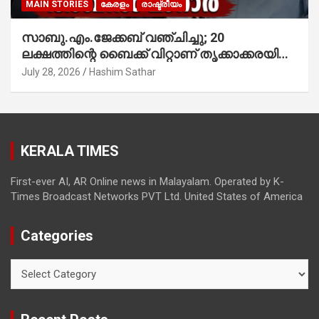
MAIN STORIES
കേരളം
രാഷ്ട്രീയം
സാബു.എം.ജേക്കബ് വഞ്ചിച്ചു; 20
ലക്ഷത്തിന്റെ ബൈക്ക് വിറ്റാണ് തൃക്കാക്കരയില്‍
മത്സരിച്ചത്! പ്രചാരണത്തിന് രണ്ടേ രണ്ടുപേര്‍
July 28, 2026
Hashim Sathar
മാത്രമാണ് ഉണ്ടായിരുന്നത്; സാബുവിന്റേത്
വ്യക്തിപരമായ നേട്ടത്തിനുള്ള പാര്‍ട്ടി;
ഇപ്പോള്‍ ഫോണ്‍ വിളിച്ചാല്‍ എടുക്കില്ല;
തിരഞ്ഞെടുപ്പിലെ ദുരനുഭവങ്ങള്‍ തുറന്നടിച്ച്
KERALA TIMES
അഖില്‍ മാരാര്‍ ട്വന്റി 20 വിട്ടു
First-ever AI, AR Online news in Malayalam. Operated by K-
Times Broadcast Networks PVT Ltd. United States of America
Categories
Categories