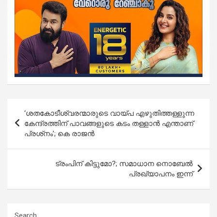
Post
‘ശതകോടീശ്വരന്മാരുടെ വായ്പ എഴുതിത്തള്ളുന്ന
navigation
കേന്ദ്രത്തിന് പാവങ്ങളുടെ കടം തള്ളാൻ എന്താണ്
പ്രശ്‌നം’; കെ രാജൻ
ട്രംപിന് കിട്ടുമോ?; സമാധാന നൊബേല്‍
പ്രഖ്യാപനം ഇന്ന്
Search