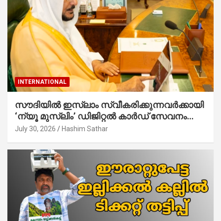
INTERNATIONAL
സൗദിയില്‍ ഇസ്‌ലാം സ്വീകരിക്കുന്നവര്‍ക്കായി
‘ന്യൂ മുസ്ലിം’ ഡിജിറ്റല്‍ കാര്‍ഡ് സേവനം
ആരംഭിച്ചു
July 30, 2026
Hashim Sathar