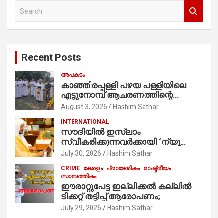
S
e
a
r
c
Recent Posts
h
അപകടം
കാഞ്ഞിരപ്പള്ളി പഴയ പള്ളിയിലെ
എട്ടുനോമ്പ് ആചരണത്തിന്റെ
ഭാഗമായുള്ള പന്തലിന്റെ കാൽനാട്ട്
August 3, 2026
Hashim Sathar
കർമ്മം ആർച്ച് പ്രീസ്റ്റ് വെരി. റവ.ഫാ.
INTERNATIONAL
കുര്യൻ താമരശ്ശേരി
സൗദിയില്‍ ഇസ്‌ലാം
നിർവഹിക്കുന്നു.
സ്വീകരിക്കുന്നവര്‍ക്കായി ‘ന്യൂ
മുസ്ലിം’ ഡിജിറ്റല്‍ കാര്‍ഡ് സേവനം
July 30, 2026
Hashim Sathar
ആരംഭിച്ചു
CRIME
കേരളം
പ്രാദേശികം
രാഷ്ട്രീയം
സാമ്പത്തികം
ഈരാറ്റുപേട്ട ഇല്ലിക്കൽ കല്ലിൽ
ടിക്കറ്റ് തട്ടിപ്പ് ആരോപണം;
July 29, 2026
Hashim Sathar