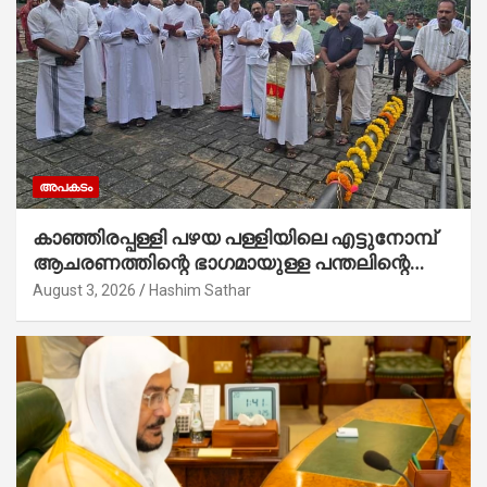
അപകടം
കാഞ്ഞിരപ്പള്ളി പഴയ പള്ളിയിലെ എട്ടുനോമ്പ്
ആചരണത്തിന്റെ ഭാഗമായുള്ള പന്തലിന്റെ
കാൽനാട്ട് കർമ്മം ആർച്ച് പ്രീസ്റ്റ് വെരി.
August 3, 2026
Hashim Sathar
റവ.ഫാ. കുര്യൻ താമരശ്ശേരി നിർവഹിക്കുന്നു.