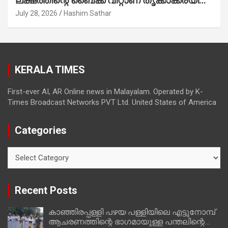
ലക്ഷത്തിന്റെ ബൈക്ക് വിറ്റാണ് തൃക്കാക്കരയില്‍
മത്സരിച്ചത്! പ്രചാരണത്തിന് രണ്ടേ രണ്ടുപേര്‍
July 28, 2026
Hashim Sathar
മാത്രമാണ് ഉണ്ടായിരുന്നത്; സാബുവിന്റേത്
വ്യക്തിപരമായ നേട്ടത്തിനുള്ള പാര്‍ട്ടി;
ഇപ്പോള്‍ ഫോണ്‍ വിളിച്ചാല്‍ എടുക്കില്ല;
തിരഞ്ഞെടുപ്പിലെ ദുരനുഭവങ്ങള്‍ തുറന്നടിച്ച്
KERALA TIMES
അഖില്‍ മാരാര്‍ ട്വന്റി 20 വിട്ടു
First-ever AI, AR Online news in Malayalam. Operated by K-
Times Broadcast Networks PVT Ltd. United States of America
Categories
Categories
Recent Posts
കാഞ്ഞിരപ്പള്ളി പഴയ പള്ളിയിലെ എട്ടുനോമ്പ്
ആചരണത്തിന്റെ ഭാഗമായുള്ള പന്തലിന്റെ