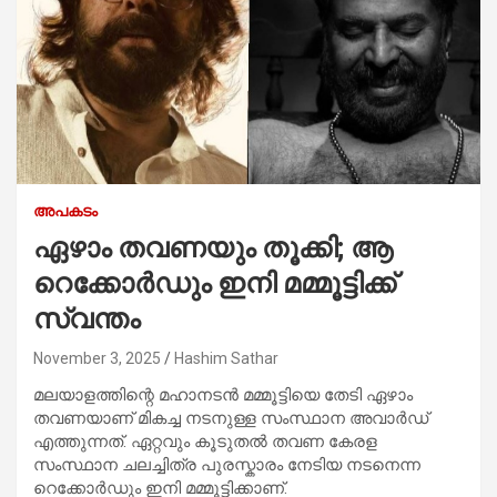
അപകടം
ഏഴാം തവണയും തൂക്കി; ആ
റെക്കോര്‍ഡും ഇനി മമ്മൂട്ടിക്ക്
സ്വന്തം
November 3, 2025
Hashim Sathar
മലയാളത്തിന്റെ മഹാനടൻ മമ്മൂട്ടിയെ തേടി ഏഴാം
തവണയാണ് മികച്ച നടനുള്ള സംസ്ഥാന അവാർഡ്
എത്തുന്നത്. ഏറ്റവും കൂടുതൽ തവണ കേരള
സംസ്ഥാന ചലച്ചിത്ര പുരസ്കാരം നേടിയ നടനെന്ന
റെക്കോർഡും ഇനി മമ്മൂട്ടിക്കാണ്.