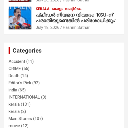
പ്രചാരണത്തിന് രണ്ടേ രണ്ടുപേര്‍
KERALA
കേരളം
രാഷ്ട്രീയം
മാത്രമാണ് ഉണ്ടായിരുന്നത്;
പ്ലീഡർ നിയമന വിവാദം: ‘KSU-ന്
സാബുവിന്റേത് വ്യക്തിപരമായ
പരാതിയുണ്ടെങ്കിൽ പരിശോധിക്കും’;
നേട്ടത്തിനുള്ള പാര്‍ട്ടി; ഇപ്പോള്‍
രമേശ് ചെന്നിത്തല
ഫോണ്‍ വിളിച്ചാല്‍ എടുക്കില്ല;
July 18, 2026
Hashim Sathar
തിരഞ്ഞെടുപ്പിലെ ദുരനുഭവങ്ങള്‍
തുറന്നടിച്ച് അഖില്‍ മാരാര്‍ ട്വന്റി 20
വിട്ടു
Categories
Accident
(11)
CRIME
(55)
Death
(14)
Editor's Pick
(92)
india
(65)
INTERNATIONAL
(3)
kerala
(131)
kerala
(2)
Main Stories
(107)
movie
(12)