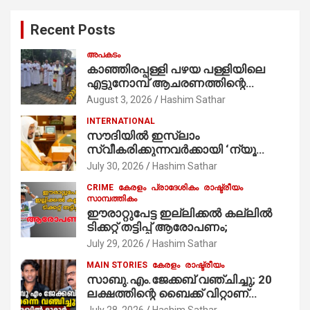
c
Recent Posts
h
അപകടം
കാഞ്ഞിരപ്പള്ളി പഴയ പള്ളിയിലെ
എട്ടുനോമ്പ് ആചരണത്തിന്റെ
ഭാഗമായുള്ള പന്തലിന്റെ കാൽനാട്ട്
August 3, 2026
Hashim Sathar
കർമ്മം ആർച്ച് പ്രീസ്റ്റ് വെരി. റവ.ഫാ.
INTERNATIONAL
കുര്യൻ താമരശ്ശേരി
സൗദിയില്‍ ഇസ്‌ലാം
നിർവഹിക്കുന്നു.
സ്വീകരിക്കുന്നവര്‍ക്കായി ‘ന്യൂ
മുസ്ലിം’ ഡിജിറ്റല്‍ കാര്‍ഡ് സേവനം
July 30, 2026
Hashim Sathar
ആരംഭിച്ചു
CRIME
കേരളം
പ്രാദേശികം
രാഷ്ട്രീയം
സാമ്പത്തികം
ഈരാറ്റുപേട്ട ഇല്ലിക്കൽ കല്ലിൽ
ടിക്കറ്റ് തട്ടിപ്പ് ആരോപണം;
July 29, 2026
Hashim Sathar
MAIN STORIES
കേരളം
രാഷ്ട്രീയം
സാബു.എം.ജേക്കബ് വഞ്ചിച്ചു; 20
ലക്ഷത്തിന്റെ ബൈക്ക് വിറ്റാണ്
തൃക്കാക്കരയില്‍ മത്സരിച്ചത്!
July 28, 2026
Hashim Sathar