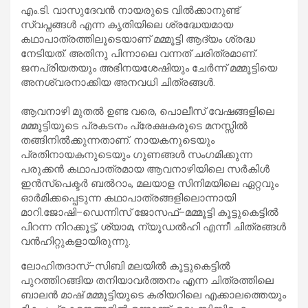
എം.ടി. വാസുദേവൻ നായരുടെ വിൽക്കാനുണ്ട്
സ്വപ്നങ്ങൾ എന്ന കൃതിയിലെ ശ്രദ്ധേയമായ
കഥാപാത്രത്തിലൂടെയാണ് മമ്മൂട്ടി ആദ്യം ശ്രദ്ധ
നേടിയത്. അതിനു പിന്നാലെ വന്നത് ചരിത്രമാണ്.
ജനപ്രിയതയും അഭിനയശേഷിയും ചേർന്ന് മമ്മൂട്ടിയെ
അനശ്വരനാക്കിയ അനവധി ചിത്രങ്ങൾ.
ആവനാഴി മുതൽ ഉണ്ട വരെ, പൊലീസ് വേഷങ്ങളിലെ
മമ്മൂട്ടിയുടെ പ്രകടനം പ്രേക്ഷകരുടെ മനസ്സിൽ
തങ്ങിനിൽക്കുന്നതാണ്. നായകനുടെയും
പ്രതിനായകനുടെയും ഗുണങ്ങൾ സംഗമിക്കുന്ന
പരുക്കൻ കഥാപാത്രമായ ആവനാഴിയിലെ സർകിൾ
ഇൻസ്പെക്ടർ ബൽറാം, മലയാള സിനിമയിലെ ഏറ്റവും
ഓർമിക്കപ്പെടുന്ന കഥാപാത്രങ്ങളിലൊന്നായി
മാറി.ജോഷി–ഡെന്നിസ് ജോസഫ്–മമ്മൂട്ടി കൂട്ടുകെട്ടിൽ
പിറന്ന നിറക്കൂട്ട്, ശ്യാമ, ന്യൂഡൽഹി എന്നീ ചിത്രങ്ങൾ
വൻഹിറ്റുകളായിരുന്നു.
ലോഹിതദാസ്–സിബി മലയിൽ കൂട്ടുകെട്ടിൽ
പുറത്തിറങ്ങിയ തനിയാവർത്തനം എന്ന ചിത്രത്തിലെ
ബാലൻ മാഷ് മമ്മൂട്ടിയുടെ കരിയറിലെ എക്കാലത്തെയും