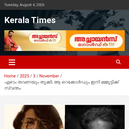
Skip
Tuesday, August 4, 2026
to
content
Kerala Times
Home
2025
3
November
ഏഴാം തവണയും തൂക്കി; ആ റെക്കോര്‍ഡും ഇനി മമ്മൂട്ടിക്ക്
സ്വന്തം