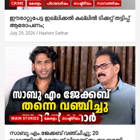
CRIME
കേരളം
പ്രാദേശികം
രാഷ്ട്രീയം
സാമ്പത്തികം
ഈരാറ്റുപേട്ട ഇല്ലിക്കൽ കല്ലിൽ ടിക്കറ്റ് തട്ടിപ്പ്
ആരോപണം;
July 29, 2026
Hashim Sathar
MAIN STORIES
കേരളം
രാഷ്ട്രീയം
സാബു.എം.ജേക്കബ് വഞ്ചിച്ചു; 20