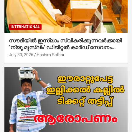
INTERNATIONAL
സൗദിയില്‍ ഇസ്‌ലാം സ്വീകരിക്കുന്നവര്‍ക്കായി
‘ന്യൂ മുസ്ലിം’ ഡിജിറ്റല്‍ കാര്‍ഡ് സേവനം
ആരംഭിച്ചു
July 30, 2026
Hashim Sathar