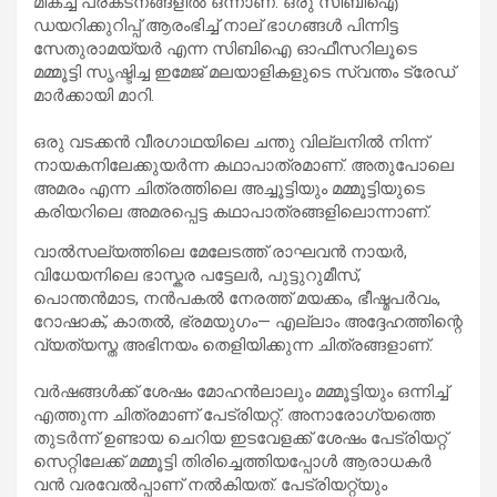
മികച്ച പ്രകടനങ്ങളിൽ ഒന്നാണ്. ഒരു സിബിഐ
ഡയറിക്കുറിപ്പ് ആരംഭിച്ച് നാല് ഭാഗങ്ങൾ പിന്നിട്ട
സേതുരാമയ്യർ എന്ന സിബിഐ ഓഫീസറിലൂടെ
മമ്മൂട്ടി സൃഷ്ടിച്ച ഇമേജ് മലയാളികളുടെ സ്വന്തം ട്രേഡ്
മാർക്കായി മാറി.
ഒരു വടക്കൻ വീരഗാഥയിലെ ചന്തു വില്ലനിൽ നിന്ന്
നായകനിലേക്കുയർന്ന കഥാപാത്രമാണ്. അതുപോലെ
അമരം എന്ന ചിത്രത്തിലെ അച്ചൂട്ടിയും മമ്മൂട്ടിയുടെ
കരിയറിലെ അമരപ്പെട്ട കഥാപാത്രങ്ങളിലൊന്നാണ്.
വാൽസല്യത്തിലെ മേലേടത്ത് രാഘവൻ നായർ,
വിധേയനിലെ ഭാസ്കര പട്ടേലർ, പുട്ടുറുമീസ്,
പൊന്തൻമാട, നൻപകൽ നേരത്ത് മയക്കം, ഭീഷ്മപർവം,
റോഷാക്, കാതൽ, ഭ്രമയുഗം— എല്ലാം അദ്ദേഹത്തിന്റെ
വ്യത്യസ്ത അഭിനയം തെളിയിക്കുന്ന ചിത്രങ്ങളാണ്.
വർഷങ്ങൾക്ക് ശേഷം മോഹൻലാലും മമ്മൂട്ടിയും ഒന്നിച്ച്
എത്തുന്ന ചിത്രമാണ് പേട്രിയറ്റ്. അനാരോഗ്യത്തെ
തുടർന്ന് ഉണ്ടായ ചെറിയ ഇടവേളക്ക് ശേഷം പേട്രിയറ്റ്
സെറ്റിലേക്ക് മമ്മൂട്ടി തിരിച്ചെത്തിയപ്പോൾ ആരാധകർ
വൻ വരവേൽപ്പാണ് നൽകിയത്. പേട്രിയറ്റ്യും