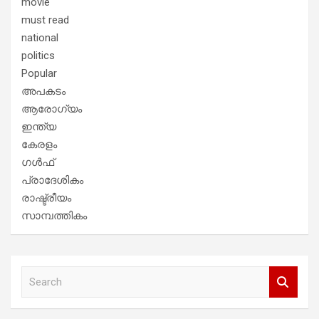
movie
must read
national
politics
Popular
അപകടം
ആരോഗ്യം
ഇന്ത്യ
കേരളം
ഗൾഫ്
പ്രാദേശികം
രാഷ്ട്രീയം
സാമ്പത്തികം
S
e
a
r