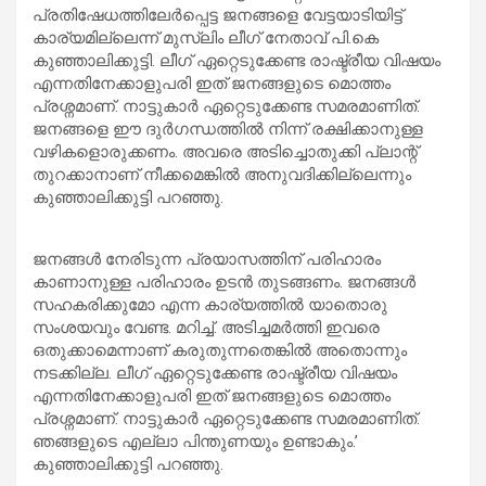
പ്രതിഷേധത്തിലേർപ്പെട്ട ജനങ്ങളെ വേട്ടയാടിയിട്ട്
കാര്യമില്ലെന്ന് മുസ്ലിം ലീഗ് നേതാവ് പി.കെ
കുഞ്ഞാലിക്കുട്ടി. ലീഗ് ഏറ്റെടുക്കേണ്ട രാഷ്ട്രീയ വിഷയം
എന്നതിനേക്കാളുപരി ഇത് ജനങ്ങളുടെ മൊത്തം
പ്രശ്നമാണ്. നാട്ടുകാർ ഏറ്റെടുക്കേണ്ട സമരമാണിത്.
ജനങ്ങളെ ഈ ദുർഗന്ധത്തിൽ നിന്ന് രക്ഷിക്കാനുള്ള
വഴികളൊരുക്കണം. അവരെ അടിച്ചൊതുക്കി പ്ലാന്റ്
തുറക്കാനാണ് നീക്കമെങ്കിൽ അനുവദിക്കില്ലെന്നും
കുഞ്ഞാലിക്കുട്ടി പറഞ്ഞു.
ജനങ്ങൾ നേരിടുന്ന പ്രയാസത്തിന് പരിഹാരം
കാണാനുള്ള പരിഹാരം ഉടൻ തുടങ്ങണം. ജനങ്ങൾ
സഹകരിക്കുമോ എന്ന കാര്യത്തിൽ യാതൊരു
സംശയവും വേണ്ട. മറിച്ച്. അടിച്ചമർത്തി ഇവരെ
ഒതുക്കാമെന്നാണ് കരുതുന്നതെങ്കിൽ അതൊന്നും
നടക്കില്ല. ലീഗ് ഏറ്റെടുക്കേണ്ട രാഷ്ട്രീയ വിഷയം
എന്നതിനേക്കാളുപരി ഇത് ജനങ്ങളുടെ മൊത്തം
പ്രശ്നമാണ്. നാട്ടുകാർ ഏറ്റെടുക്കേണ്ട സമരമാണിത്.
ഞങ്ങളുടെ എല്ലാ പിന്തുണയും ഉണ്ടാകും.’
കുഞ്ഞാലിക്കുട്ടി പറഞ്ഞു.