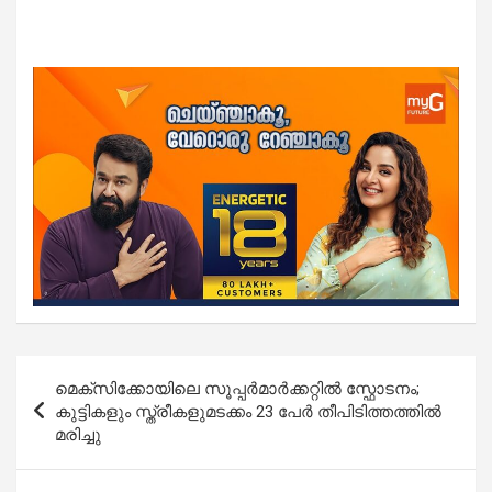
Post
മെക്സിക്കോയിലെ സൂപ്പർമാർക്കറ്റിൽ സ്ഫോടനം;
navigation
കുട്ടികളും സ്ത്രീകളുമടക്കം 23 പേർ തീപിടിത്തത്തില്‍
മരിച്ചു