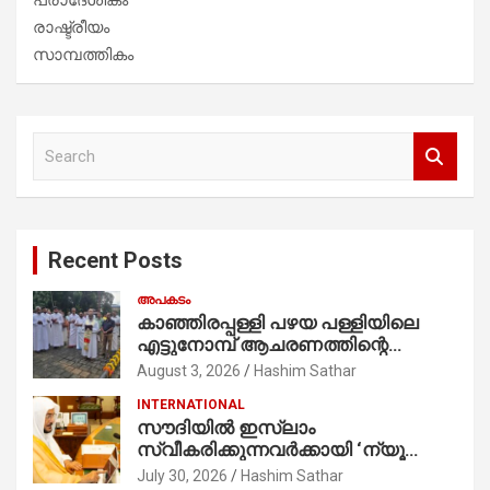
രാഷ്ട്രീയം
സാമ്പത്തികം
S
e
a
r
c
Recent Posts
h
അപകടം
കാഞ്ഞിരപ്പള്ളി പഴയ പള്ളിയിലെ
എട്ടുനോമ്പ് ആചരണത്തിന്റെ
ഭാഗമായുള്ള പന്തലിന്റെ കാൽനാട്ട്
August 3, 2026
Hashim Sathar
കർമ്മം ആർച്ച് പ്രീസ്റ്റ് വെരി. റവ.ഫാ.
INTERNATIONAL
കുര്യൻ താമരശ്ശേരി
സൗദിയില്‍ ഇസ്‌ലാം
നിർവഹിക്കുന്നു.
സ്വീകരിക്കുന്നവര്‍ക്കായി ‘ന്യൂ
മുസ്ലിം’ ഡിജിറ്റല്‍ കാര്‍ഡ് സേവനം
July 30, 2026
Hashim Sathar