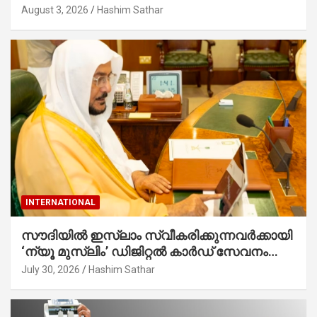
കാൽനാട്ട് കർമ്മം ആർച്ച് പ്രീസ്റ്റ് വെരി.
August 3, 2026
Hashim Sathar
റവ.ഫാ. കുര്യൻ താമരശ്ശേരി നിർവഹിക്കുന്നു.
INTERNATIONAL
സൗദിയില്‍ ഇസ്‌ലാം സ്വീകരിക്കുന്നവര്‍ക്കായി
‘ന്യൂ മുസ്ലിം’ ഡിജിറ്റല്‍ കാര്‍ഡ് സേവനം
ആരംഭിച്ചു
July 30, 2026
Hashim Sathar