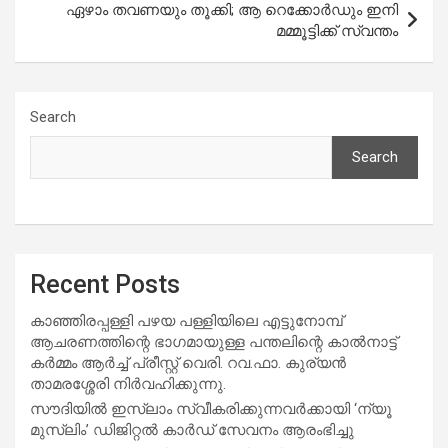
ഏഴാം തവണയും തൂക്കി; ആ റെക്കോര്‍ഡും ഇനി
മമ്മൂട്ടിക്ക് സ്വന്തം
Search
Search
Recent Posts
കാഞ്ഞിരപ്പള്ളി പഴയ പള്ളിയിലെ എട്ടുനോമ്പ്
ആചരണത്തിന്റെ ഭാഗമായുള്ള പന്തലിന്റെ കാൽനാട്ട്
കർമ്മം ആർച്ച് പ്രീസ്റ്റ് വെരി. റവ.ഫാ. കുര്യൻ
താമരശ്ശേരി നിർവഹിക്കുന്നു.
സൗദിയില്‍ ഇസ്‌ലാം സ്വീകരിക്കുന്നവര്‍ക്കായി ‘ന്യൂ
മുസ്ലിം’ ഡിജിറ്റല്‍ കാര്‍ഡ് സേവനം ആരംഭിച്ചു