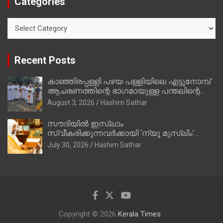
Categories
Categories
Recent Posts
കാഞ്ഞിരപ്പള്ളി പഴയ പള്ളിയിലെ എട്ടുനോമ്പ്
ആചരണത്തിന്റെ ഭാഗമായുള്ള പന്തലിന്റെ
കാൽനാട്ട് കർമ്മം ആർച്ച് പ്രീസ്റ്റ് വെരി.
August 3, 2026
Hashim Sathar
റവ.ഫാ. കുര്യൻ താമരശ്ശേരി നിർവഹിക്കുന്നു.
സൗദിയില്‍ ഇസ്‌ലാം
സ്വീകരിക്കുന്നവര്‍ക്കായി ‘ന്യൂ മുസ്ലിം’
ഡിജിറ്റല്‍ കാര്‍ഡ് സേവനം ആരംഭിച്ചു
July 30, 2026
Hashim Sathar
Copyright © 2026
Kerala Times