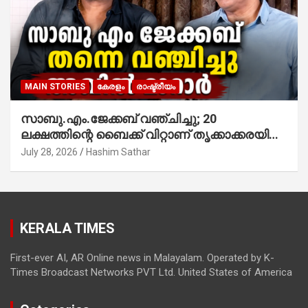
MAIN STORIES
കേരളം
രാഷ്ട്രീയം
സാബു.എം.ജേക്കബ് വഞ്ചിച്ചു; 20
ലക്ഷത്തിന്റെ ബൈക്ക് വിറ്റാണ് തൃക്കാക്കരയില്‍
മത്സരിച്ചത്! പ്രചാരണത്തിന് രണ്ടേ രണ്ടുപേര്‍
July 28, 2026
Hashim Sathar
മാത്രമാണ് ഉണ്ടായിരുന്നത്; സാബുവിന്റേത്
വ്യക്തിപരമായ നേട്ടത്തിനുള്ള പാര്‍ട്ടി;
ഇപ്പോള്‍ ഫോണ്‍ വിളിച്ചാല്‍ എടുക്കില്ല;
തിരഞ്ഞെടുപ്പിലെ ദുരനുഭവങ്ങള്‍ തുറന്നടിച്ച്
KERALA TIMES
അഖില്‍ മാരാര്‍ ട്വന്റി 20 വിട്ടു
First-ever AI, AR Online news in Malayalam. Operated by K-
Times Broadcast Networks PVT Ltd. United States of America