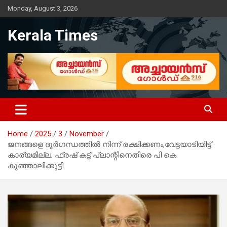
Skip
Monday, August 3, 2026
to
content
Kerala Times
Home
2025
3
November
ജനങ്ങളെ ദുർഗന്ധത്തിൽ നിന്ന് രക്ഷിക്കണം,വേട്ടയാടിയിട്ട്
കാര്യമില്ല; ഫ്രഷ് കട്ട് പ്ലാന്റിനെതിരെ പി കെ
കുഞ്ഞാലിക്കുട്ടി