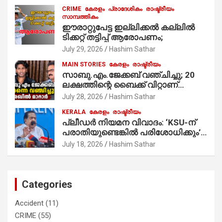
ആരംഭിച്ചു
CRIME
കേരളം
പ്രാദേശികം
രാഷ്ട്രീയം
സാമ്പത്തികം
ഈരാറ്റുപേട്ട ഇല്ലിക്കൽ കല്ലിൽ
ടിക്കറ്റ് തട്ടിപ്പ് ആരോപണം;
July 29, 2026
Hashim Sathar
MAIN STORIES
കേരളം
രാഷ്ട്രീയം
സാബു.എം.ജേക്കബ് വഞ്ചിച്ചു; 20
ലക്ഷത്തിന്റെ ബൈക്ക് വിറ്റാണ്
തൃക്കാക്കരയില്‍ മത്സരിച്ചത്!
July 28, 2026
Hashim Sathar
പ്രചാരണത്തിന് രണ്ടേ രണ്ടുപേര്‍
KERALA
കേരളം
രാഷ്ട്രീയം
മാത്രമാണ് ഉണ്ടായിരുന്നത്;
പ്ലീഡർ നിയമന വിവാദം: ‘KSU-ന്
സാബുവിന്റേത് വ്യക്തിപരമായ
പരാതിയുണ്ടെങ്കിൽ പരിശോധിക്കും’;
നേട്ടത്തിനുള്ള പാര്‍ട്ടി; ഇപ്പോള്‍
രമേശ് ചെന്നിത്തല
ഫോണ്‍ വിളിച്ചാല്‍ എടുക്കില്ല;
July 18, 2026
Hashim Sathar
തിരഞ്ഞെടുപ്പിലെ ദുരനുഭവങ്ങള്‍
തുറന്നടിച്ച് അഖില്‍ മാരാര്‍ ട്വന്റി 20
വിട്ടു
Categories
Accident
(11)
CRIME
(55)