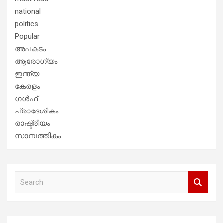
national
politics
Popular
അപകടം
ആരോഗ്യം
ഇന്ത്യ
കേരളം
ഗൾഫ്
പ്രാദേശികം
രാഷ്ട്രീയം
സാമ്പത്തികം
S
e
a
r
c