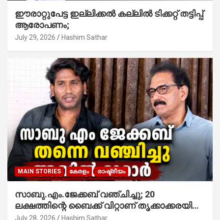
ഈരാറ്റുപേട്ട ഇല്ലിക്കൽ കല്ലിൽ ടിക്കറ്റ് തട്ടിപ്പ്
ആരോപണം;
July 29, 2026
Hashim Sathar
MAIN STORIES
കേരളം
രാഷ്ട്രീയം
സാബു.എം.ജേക്കബ് വഞ്ചിച്ചു; 20
ലക്ഷത്തിന്റെ ബൈക്ക് വിറ്റാണ് തൃക്കാക്കരയില്‍
മത്സരിച്ചത്! പ്രചാരണത്തിന് രണ്ടേ രണ്ടുപേര്‍
July 28, 2026
Hashim Sathar