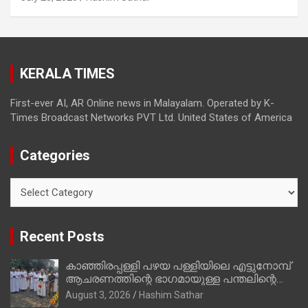
മാത്രമാണ് ഉണ്ടായിരുന്നത്; സാബുവിന്റേത്
വ്യക്തിപരമായ നേട്ടത്തിനുള്ള പാര്‍ട്ടി;
ഇപ്പോള്‍ ഫോണ്‍ വിളിച്ചാല്‍ എടുക്കില്ല;
തിരഞ്ഞെടുപ്പിലെ ദുരനുഭവങ്ങള്‍ തുറന്നടിച്ച്
KERALA TIMES
അഖില്‍ മാരാര്‍ ട്വന്റി 20 വിട്ടു
First-ever AI, AR Online news in Malayalam. Operated by K-
Times Broadcast Networks PVT Ltd. United States of America
Categories
Categories
Recent Posts
കാഞ്ഞിരപ്പള്ളി പഴയ പള്ളിയിലെ എട്ടുനോമ്പ്
ആചരണത്തിന്റെ ഭാഗമായുള്ള പന്തലിന്റെ
കാൽനാട്ട് കർമ്മം ആർച്ച് പ്രീസ്റ്റ് വെരി.
August 3, 2026
Hashim Sathar
റവ.ഫാ. കുര്യൻ താമരശ്ശേരി നിർവഹിക്കുന്നു.