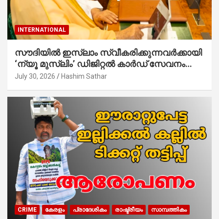
INTERNATIONAL
സൗദിയില്‍ ഇസ്‌ലാം സ്വീകരിക്കുന്നവര്‍ക്കായി
‘ന്യൂ മുസ്ലിം’ ഡിജിറ്റല്‍ കാര്‍ഡ് സേവനം
ആരംഭിച്ചു
July 30, 2026
Hashim Sathar
CRIME
കേരളം
പ്രാദേശികം
രാഷ്ട്രീയം
സാമ്പത്തികം