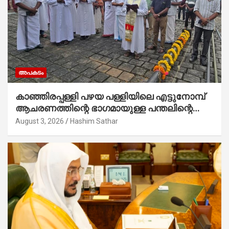
അപകടം
കാഞ്ഞിരപ്പള്ളി പഴയ പള്ളിയിലെ എട്ടുനോമ്പ്
ആചരണത്തിന്റെ ഭാഗമായുള്ള പന്തലിന്റെ
കാൽനാട്ട് കർമ്മം ആർച്ച് പ്രീസ്റ്റ് വെരി.
August 3, 2026
Hashim Sathar
റവ.ഫാ. കുര്യൻ താമരശ്ശേരി നിർവഹിക്കുന്നു.