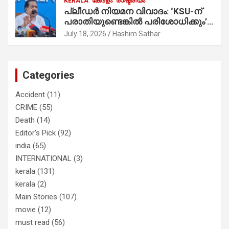
KERALA
കേരളം
രാഷ്ട്രീയം
മാത്രമാണ് ഉണ്ടായിരുന്നത്;
പ്ലീഡർ നിയമന വിവാദം: ‘KSU-ന്
സാബുവിന്റേത് വ്യക്തിപരമായ
പരാതിയുണ്ടെങ്കിൽ പരിശോധിക്കും’;
നേട്ടത്തിനുള്ള പാര്‍ട്ടി; ഇപ്പോള്‍
രമേശ് ചെന്നിത്തല
ഫോണ്‍ വിളിച്ചാല്‍ എടുക്കില്ല;
July 18, 2026
Hashim Sathar
തിരഞ്ഞെടുപ്പിലെ ദുരനുഭവങ്ങള്‍
തുറന്നടിച്ച് അഖില്‍ മാരാര്‍ ട്വന്റി 20
വിട്ടു
Categories
Accident
(11)
CRIME
(55)
Death
(14)
Editor's Pick
(92)
india
(65)
INTERNATIONAL
(3)
kerala
(131)
kerala
(2)
Main Stories
(107)
movie
(12)
must read
(56)