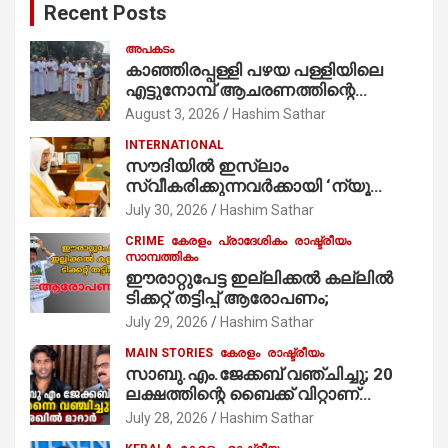
Recent Posts
h
അപകടം
കാഞ്ഞിരപ്പള്ളി പഴയ പള്ളിയിലെ
എട്ടുനോമ്പ് ആചരണത്തിന്റെ
ഭാഗമായുള്ള പന്തലിന്റെ കാൽനാട്ട്
August 3, 2026
Hashim Sathar
കർമ്മം ആർച്ച് പ്രീസ്റ്റ് വെരി. റവ.ഫാ.
INTERNATIONAL
കുര്യൻ താമരശ്ശേരി
സൗദിയില്‍ ഇസ്‌ലാം
നിർവഹിക്കുന്നു.
സ്വീകരിക്കുന്നവര്‍ക്കായി ‘ന്യൂ
മുസ്ലിം’ ഡിജിറ്റല്‍ കാര്‍ഡ് സേവനം
July 30, 2026
Hashim Sathar
ആരംഭിച്ചു
CRIME
കേരളം
പ്രാദേശികം
രാഷ്ട്രീയം
സാമ്പത്തികം
ഈരാറ്റുപേട്ട ഇല്ലിക്കൽ കല്ലിൽ
ടിക്കറ്റ് തട്ടിപ്പ് ആരോപണം;
July 29, 2026
Hashim Sathar
MAIN STORIES
കേരളം
രാഷ്ട്രീയം
സാബു.എം.ജേക്കബ് വഞ്ചിച്ചു; 20
ലക്ഷത്തിന്റെ ബൈക്ക് വിറ്റാണ്
തൃക്കാക്കരയില്‍ മത്സരിച്ചത്!
July 28, 2026
Hashim Sathar
പ്രചാരണത്തിന് രണ്ടേ രണ്ടുപേര്‍