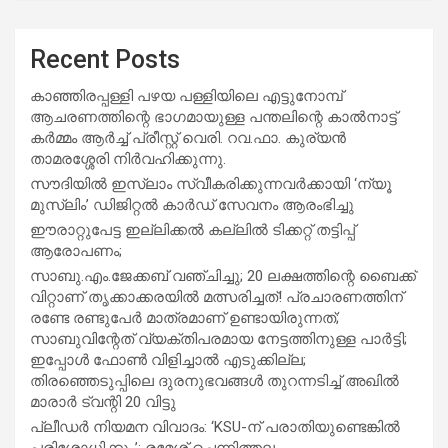
Recent Posts
കാഞ്ഞിരപ്പള്ളി പഴയ പള്ളിയിലെ എട്ടുനോമ്പ്
ആചരണത്തിന്റെ ഭാഗമായുള്ള പന്തലിന്റെ കാൽനാട്ട്
കർമ്മം ആർച്ച് പ്രീസ്റ്റ് വെരി. റവ.ഫാ. കുര്യൻ
താമരശ്ശേരി നിർവഹിക്കുന്നു.
സൗദിയില്‍ ഇസ്‌ലാം സ്വീകരിക്കുന്നവര്‍ക്കായി ‘ന്യൂ
മുസ്ലിം’ ഡിജിറ്റല്‍ കാര്‍ഡ് സേവനം ആരംഭിച്ചു
ഈരാറ്റുപേട്ട ഇല്ലിക്കൽ കല്ലിൽ ടിക്കറ്റ് തട്ടിപ്പ്
ആരോപണം;
സാബു.എം.ജേക്കബ് വഞ്ചിച്ചു; 20 ലക്ഷത്തിന്റെ ബൈക്ക്
വിറ്റാണ് തൃക്കാക്കരയില്‍ മത്സരിച്ചത്! പ്രചാരണത്തിന്
രണ്ടേ രണ്ടുപേര്‍ മാത്രമാണ് ഉണ്ടായിരുന്നത്;
സാബുവിന്റേത് വ്യക്തിപരമായ നേട്ടത്തിനുള്ള പാര്‍ട്ടി;
ഇപ്പോള്‍ ഫോണ്‍ വിളിച്ചാല്‍ എടുക്കില്ല;
തിരഞ്ഞെടുപ്പിലെ ദുരനുഭവങ്ങള്‍ തുറന്നടിച്ച് അഖില്‍
മാരാര്‍ ട്വന്റി 20 വിട്ടു
പ്ലീഡർ നിയമന വിവാദം: ‘KSU-ന് പരാതിയുണ്ടെങ്കിൽ
പരിശോധിക്കും’; രമേശ് ചെന്നിത്തല