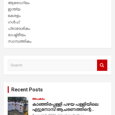
ആരോഗ്യം
ഇന്ത്യ
കേരളം
ഗൾഫ്
പ്രാദേശികം
രാഷ്ട്രീയം
സാമ്പത്തികം
S
e
a
r
c
Recent Posts
h
അപകടം
കാഞ്ഞിരപ്പള്ളി പഴയ പള്ളിയിലെ
എട്ടുനോമ്പ് ആചരണത്തിന്റെ
ഭാഗമായുള്ള പന്തലിന്റെ കാൽനാട്ട്