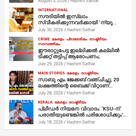
August 3, 2026
Hashim Sathar
കർമ്മം ആർച്ച് പ്രീസ്റ്റ് വെരി. റവ.ഫാ.
INTERNATIONAL
കുര്യൻ താമരശ്ശേരി
സൗദിയില്‍ ഇസ്‌ലാം
നിർവഹിക്കുന്നു.
സ്വീകരിക്കുന്നവര്‍ക്കായി ‘ന്യൂ
മുസ്ലിം’ ഡിജിറ്റല്‍ കാര്‍ഡ് സേവനം
July 30, 2026
Hashim Sathar
ആരംഭിച്ചു
CRIME
കേരളം
പ്രാദേശികം
രാഷ്ട്രീയം
സാമ്പത്തികം
ഈരാറ്റുപേട്ട ഇല്ലിക്കൽ കല്ലിൽ
ടിക്കറ്റ് തട്ടിപ്പ് ആരോപണം;
July 29, 2026
Hashim Sathar
MAIN STORIES
കേരളം
രാഷ്ട്രീയം
സാബു.എം.ജേക്കബ് വഞ്ചിച്ചു; 20
ലക്ഷത്തിന്റെ ബൈക്ക് വിറ്റാണ്
തൃക്കാക്കരയില്‍ മത്സരിച്ചത്!
July 28, 2026
Hashim Sathar
പ്രചാരണത്തിന് രണ്ടേ രണ്ടുപേര്‍
KERALA
കേരളം
രാഷ്ട്രീയം
മാത്രമാണ് ഉണ്ടായിരുന്നത്;
പ്ലീഡർ നിയമന വിവാദം: ‘KSU-ന്
സാബുവിന്റേത് വ്യക്തിപരമായ
പരാതിയുണ്ടെങ്കിൽ പരിശോധിക്കും’;
നേട്ടത്തിനുള്ള പാര്‍ട്ടി; ഇപ്പോള്‍
രമേശ് ചെന്നിത്തല
ഫോണ്‍ വിളിച്ചാല്‍ എടുക്കില്ല;
July 18, 2026
Hashim Sathar
തിരഞ്ഞെടുപ്പിലെ ദുരനുഭവങ്ങള്‍
തുറന്നടിച്ച് അഖില്‍ മാരാര്‍ ട്വന്റി 20