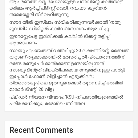
ആചരണത്തിന്റെ ഭാഗമായുള്ള പന്തലിന്റെ കാൽനാട്ട്
കർമ്മം ആർച്ച് പ്രീസ്റ്റ് വെരി. റവ.ഫാ. കുര്യൻ
താമരശ്ശേരി നിർവഹിക്കുന്നു.
സൗദിയില്‍ ഇസ്‌ലാം സ്വീകരിക്കുന്നവര്‍ക്കായി ‘ന്യൂ
മുസ്ലിം’ ഡിജിറ്റല്‍ കാര്‍ഡ് സേവനം ആരംഭിച്ചു
ഈരാറ്റുപേട്ട ഇല്ലിക്കൽ കല്ലിൽ ടിക്കറ്റ് തട്ടിപ്പ്
ആരോപണം;
സാബു.എം.ജേക്കബ് വഞ്ചിച്ചു; 20 ലക്ഷത്തിന്റെ ബൈക്ക്
വിറ്റാണ് തൃക്കാക്കരയില്‍ മത്സരിച്ചത്! പ്രചാരണത്തിന്
രണ്ടേ രണ്ടുപേര്‍ മാത്രമാണ് ഉണ്ടായിരുന്നത്;
സാബുവിന്റേത് വ്യക്തിപരമായ നേട്ടത്തിനുള്ള പാര്‍ട്ടി;
ഇപ്പോള്‍ ഫോണ്‍ വിളിച്ചാല്‍ എടുക്കില്ല;
തിരഞ്ഞെടുപ്പിലെ ദുരനുഭവങ്ങള്‍ തുറന്നടിച്ച് അഖില്‍
മാരാര്‍ ട്വന്റി 20 വിട്ടു
പ്ലീഡർ നിയമന വിവാദം: ‘KSU-ന് പരാതിയുണ്ടെങ്കിൽ
പരിശോധിക്കും’; രമേശ് ചെന്നിത്തല
Recent Comments