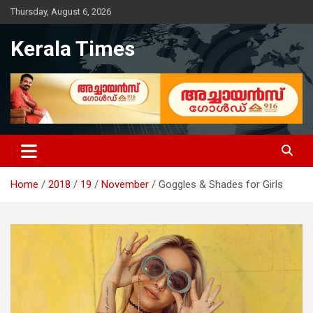
Skip
Thursday, August 6, 2026
to
content
Kerala Times
Home
2018
19
November
Goggles & Shades for Girls