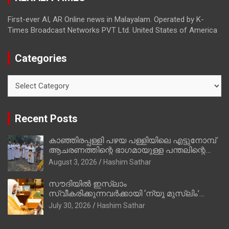
First-ever AI, AR Online news in Malayalam. Operated by K-
Times Broadcast Networks PVT Ltd. United States of America
Categories
Categories
Recent Posts
കാഞ്ഞിരപ്പള്ളി പഴയ പള്ളിയിലെ എട്ടുനോമ്പ്
ആചരണത്തിന്റെ ഭാഗമായുള്ള പന്തലിന്റെ
കാൽനാട്ട് കർമ്മം ആർച്ച് പ്രീസ്റ്റ് വെരി.
August 3, 2026
Hashim Sathar
റവ.ഫാ. കുര്യൻ താമരശ്ശേരി നിർവഹിക്കുന്നു.
സൗദിയില്‍ ഇസ്‌ലാം
സ്വീകരിക്കുന്നവര്‍ക്കായി ‘ന്യൂ മുസ്ലിം’
ഡിജിറ്റല്‍ കാര്‍ഡ് സേവനം ആരംഭിച്ചു
July 30, 2026
Hashim Sathar