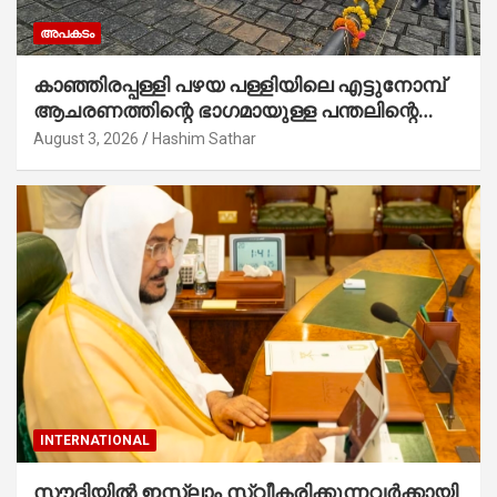
അപകടം
കാഞ്ഞിരപ്പള്ളി പഴയ പള്ളിയിലെ എട്ടുനോമ്പ്
ആചരണത്തിന്റെ ഭാഗമായുള്ള പന്തലിന്റെ
കാൽനാട്ട് കർമ്മം ആർച്ച് പ്രീസ്റ്റ് വെരി.
August 3, 2026
Hashim Sathar
റവ.ഫാ. കുര്യൻ താമരശ്ശേരി നിർവഹിക്കുന്നു.
INTERNATIONAL
സൗദിയില്‍ ഇസ്‌ലാം സ്വീകരിക്കുന്നവര്‍ക്കായി