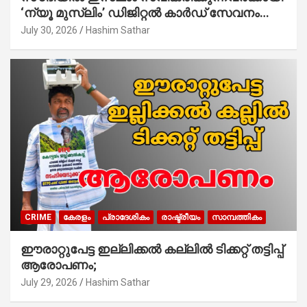
‘ന്യൂ മുസ്ലിം’ ഡിജിറ്റല്‍ കാര്‍ഡ് സേവനം
ആരംഭിച്ചു
July 30, 2026
Hashim Sathar
CRIME
കേരളം
പ്രാദേശികം
രാഷ്ട്രീയം
സാമ്പത്തികം
ഈരാറ്റുപേട്ട ഇല്ലിക്കൽ കല്ലിൽ ടിക്കറ്റ് തട്ടിപ്പ്
ആരോപണം;
July 29, 2026
Hashim Sathar