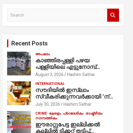
S
e
a
r
c
Recent Posts
h
അപകടം
കാഞ്ഞിരപ്പള്ളി പഴയ
പള്ളിയിലെ എട്ടുനോമ്പ്
ആചരണത്തിന്റെ ഭാഗമായുള്ള
August 3, 2026
Hashim Sathar
പന്തലിന്റെ കാൽനാട്ട് കർമ്മം
INTERNATIONAL
ആർച്ച് പ്രീസ്റ്റ് വെരി. റവ.ഫാ.
സൗദിയില്‍ ഇസ്‌ലാം
കുര്യൻ താമരശ്ശേരി
സ്വീകരിക്കുന്നവര്‍ക്കായി ‘ന്യൂ
നിർവഹിക്കുന്നു.
മുസ്ലിം’ ഡിജിറ്റല്‍ കാര്‍ഡ്
July 30, 2026
Hashim Sathar
സേവനം ആരംഭിച്ചു
CRIME
കേരളം
പ്രാദേശികം
രാഷ്ട്രീയം
സാമ്പത്തികം
ഈരാറ്റുപേട്ട ഇല്ലിക്കൽ
കല്ലിൽ ടിക്കറ്റ് തട്ടിപ്പ്