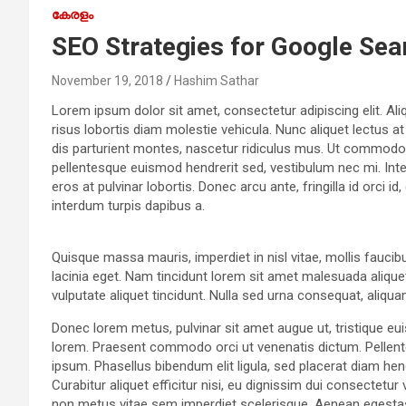
കേരളം
SEO Strategies for Google Sea
November 19, 2018
Hashim Sathar
Lorem ipsum dolor sit amet, consectetur adipiscing elit. Aliq
risus lobortis diam molestie vehicula. Nunc aliquet lectus a
dis parturient montes, nascetur ridiculus mus. Ut commodo v
pellentesque euismod hendrerit sed, vestibulum nec mi. Inte
eros at pulvinar lobortis. Donec arcu ante, fringilla id orci 
interdum turpis dapibus a.
Quisque massa mauris, imperdiet in nisl vitae, mollis faucib
lacinia eget. Nam tincidunt lorem sit amet malesuada aliquet
vulputate aliquet tincidunt. Nulla sed urna consequat, aliqu
Donec lorem metus, pulvinar sit amet augue ut, tristique eu
lorem. Praesent commodo orci ut venenatis dictum. Pellent
ipsum. Phasellus bibendum elit ligula, sed placerat diam 
Curabitur aliquet efficitur nisi, eu dignissim dui consectet
non metus vitae sem imperdiet scelerisque. Aenean egestas