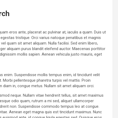
rch
uam eros ante, placerat ac pulvinar at, iaculis a quam. Duis ut
t egestas tristique. Orci varius natoque penatibus et magnis
el quam sit amet aliquam. Nulla facilisi. Sed enim libero,
ger aliquam purus blandit eleifend auctor. Maecenas porttitor
id, dignissim mollis sapien. Aenean vehicula justo mauris, eget
us enim. Suspendisse mollis tempus enim, id tincidunt velit
. Morbi pellentesque pharetra turpis vel mattis. Proin
am diam in, congue metus. Nullam sit amet aliquam orci.
ismod neque. Nullam vitae hendrerit tellus, sit amet maximus
esque odio quam, rutrum a mi sed, aliquet ullamcorper
hendrerit non. Suspendisse commodo tempus leo at congue.
ur vitae. Aenean eget magna quis est tincidunt maximus. Nunc
 euismod ante, id congue ligula egestas sed. Quisque eros