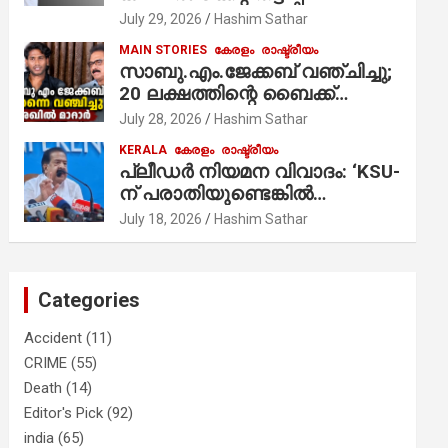
ആരോപണം;
July 29, 2026
Hashim Sathar
MAIN STORIES
കേരളം
രാഷ്ട്രീയം
സാബു.എം.ജേക്കബ് വഞ്ചിച്ചു;
20 ലക്ഷത്തിന്റെ ബൈക്ക്
വിറ്റാണ് തൃക്കാക്കരയില്‍
July 28, 2026
Hashim Sathar
മത്സരിച്ചത്! പ്രചാരണത്തിന്
KERALA
കേരളം
രാഷ്ട്രീയം
രണ്ടേ രണ്ടുപേര്‍ മാത്രമാണ്
പ്ലീഡർ നിയമന വിവാദം: ‘KSU-
ഉണ്ടായിരുന്നത്; സാബുവിന്റേത്
ന് പരാതിയുണ്ടെങ്കിൽ
വ്യക്തിപരമായ നേട്ടത്തിനുള്ള
പരിശോധിക്കും’; രമേശ്
July 18, 2026
Hashim Sathar
പാര്‍ട്ടി; ഇപ്പോള്‍ ഫോണ്‍
ചെന്നിത്തല
വിളിച്ചാല്‍ എടുക്കില്ല;
തിരഞ്ഞെടുപ്പിലെ
ദുരനുഭവങ്ങള്‍ തുറന്നടിച്ച്
Categories
അഖില്‍ മാരാര്‍ ട്വന്റി 20 വിട്ടു
Accident
(11)
CRIME
(55)
Death
(14)
Editor's Pick
(92)
india
(65)