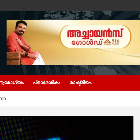
ആരോഗ്യം
പ്രാദേശികം
രാഷ്ട്രീയം
rch