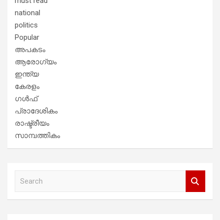
must read
national
politics
Popular
അപകടം
ആരോഗ്യം
ഇന്ത്യ
കേരളം
ഗൾഫ്
പ്രാദേശികം
രാഷ്ട്രീയം
സാമ്പത്തികം
S
e
a
r
c