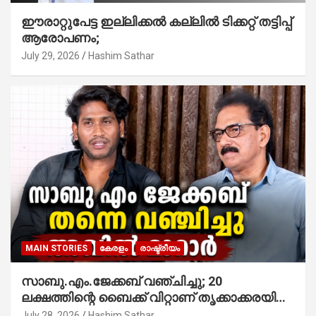
ഈരാറ്റുപേട്ട ഇല്ലിക്കൽ കല്ലിൽ ടിക്കറ്റ് തട്ടിപ്പ്
ആരോപണം;
July 29, 2026
Hashim Sathar
MAIN STORIES
കേരളം
രാഷ്ട്രീയം
സാബു.എം.ജേക്കബ് വഞ്ചിച്ചു; 20
ലക്ഷത്തിന്റെ ബൈക്ക് വിറ്റാണ് തൃക്കാക്കരയില്‍
മത്സരിച്ചത്! പ്രചാരണത്തിന് രണ്ടേ രണ്ടുപേര്‍
July 28, 2026
Hashim Sathar