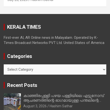
മാത്രമാണ് ഉണ്ടായിരുന്നത്; സാബുവിന്റേത്
വ്യക്തിപരമായ നേട്ടത്തിനുള്ള പാര്‍ട്ടി;
ഇപ്പോള്‍ ഫോണ്‍ വിളിച്ചാല്‍ എടുക്കില്ല;
തിരഞ്ഞെടുപ്പിലെ ദുരനുഭവങ്ങള്‍ തുറന്നടിച്ച്
KERALA TIMES
അഖില്‍ മാരാര്‍ ട്വന്റി 20 വിട്ടു
First-ever AI, AR Online news in Malayalam. Operated by K-
Times Broadcast Networks PVT Ltd. United States of America
Categories
Categories
Recent Posts
കാഞ്ഞിരപ്പള്ളി പഴയ പള്ളിയിലെ എട്ടുനോമ്പ്
ആചരണത്തിന്റെ ഭാഗമായുള്ള പന്തലിന്റെ
കാൽനാട്ട് കർമ്മം ആർച്ച് പ്രീസ്റ്റ് വെരി.
August 3, 2026
Hashim Sathar
റവ.ഫാ. കുര്യൻ താമരശ്ശേരി നിർവഹിക്കുന്നു.