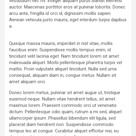
vestibulum nec mi. Integer aliquam purus blandit eleifend
auctor. Maecenas porttitor eros at pulvinar lobortis. Donec
arcu ante, fringilla id orci id, dignissim mollis sapien.
Aenean vehicula justo mauris, eget interdum turpis dapibus
a.
Quisque massa mauris, imperdiet in nisl vitae, mollis
faucibus enim. Suspendisse mollis tempus enim, id
tincidunt velit lacinia eget. Nam tincidunt lorem sit amet
malesuada aliquet. Morbi pellentesque pharetra turpis vel
mattis. Proin vulputate aliquet tincidunt. Nulla sed urna
consequat, aliquam diam in, congue metus. Nullam sit
amet aliquam orci.
Donec lorem metus, pulvinar sit amet augue ut, tristique
euismod neque. Nullam vitae hendrerit tellus, sit amet
maximus lorem. Praesent commodo orci ut venenatis
dictum. Pellentesque odio quam, rutrum a mi sed, aliquet
ullamcorper ipsum. Phasellus bibendum elit ligula, sed
placerat diam hendrerit non. Suspendisse commodo
tempus leo at congue. Curabitur aliquet efficitur nisi, eu