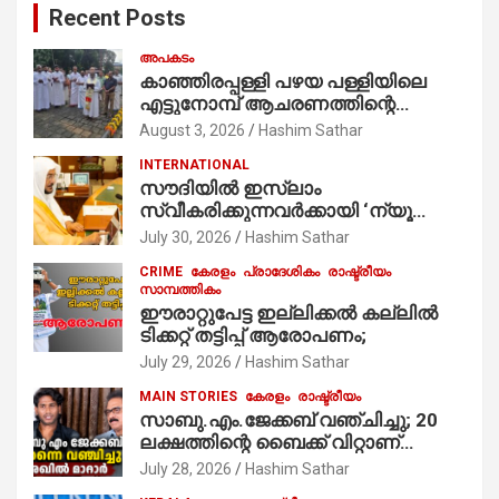
Recent Posts
h
അപകടം
കാഞ്ഞിരപ്പള്ളി പഴയ പള്ളിയിലെ
എട്ടുനോമ്പ് ആചരണത്തിന്റെ
ഭാഗമായുള്ള പന്തലിന്റെ കാൽനാട്ട്
August 3, 2026
Hashim Sathar
കർമ്മം ആർച്ച് പ്രീസ്റ്റ് വെരി. റവ.ഫാ.
INTERNATIONAL
കുര്യൻ താമരശ്ശേരി
സൗദിയില്‍ ഇസ്‌ലാം
നിർവഹിക്കുന്നു.
സ്വീകരിക്കുന്നവര്‍ക്കായി ‘ന്യൂ
മുസ്ലിം’ ഡിജിറ്റല്‍ കാര്‍ഡ് സേവനം
July 30, 2026
Hashim Sathar
ആരംഭിച്ചു
CRIME
കേരളം
പ്രാദേശികം
രാഷ്ട്രീയം
സാമ്പത്തികം
ഈരാറ്റുപേട്ട ഇല്ലിക്കൽ കല്ലിൽ
ടിക്കറ്റ് തട്ടിപ്പ് ആരോപണം;
July 29, 2026
Hashim Sathar
MAIN STORIES
കേരളം
രാഷ്ട്രീയം
സാബു.എം.ജേക്കബ് വഞ്ചിച്ചു; 20
ലക്ഷത്തിന്റെ ബൈക്ക് വിറ്റാണ്
തൃക്കാക്കരയില്‍ മത്സരിച്ചത്!
July 28, 2026
Hashim Sathar
പ്രചാരണത്തിന് രണ്ടേ രണ്ടുപേര്‍