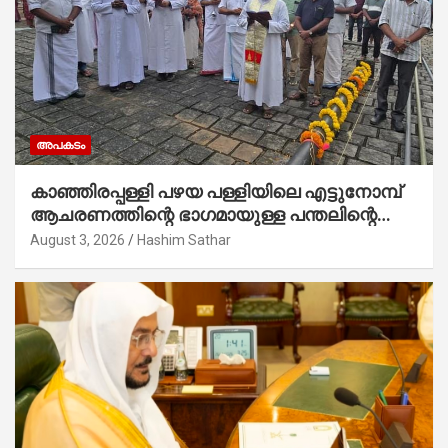
അപകടം
കാഞ്ഞിരപ്പള്ളി പഴയ പള്ളിയിലെ എട്ടുനോമ്പ്
ആചരണത്തിന്റെ ഭാഗമായുള്ള പന്തലിന്റെ
കാൽനാട്ട് കർമ്മം ആർച്ച് പ്രീസ്റ്റ് വെരി.
August 3, 2026
Hashim Sathar
റവ.ഫാ. കുര്യൻ താമരശ്ശേരി നിർവഹിക്കുന്നു.