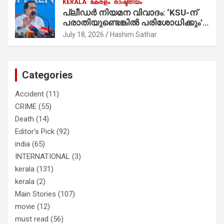
KERALA
കേരളം
രാഷ്ട്രീയം
മാത്രമാണ് ഉണ്ടായിരുന്നത്;
പ്ലീഡർ നിയമന വിവാദം: ‘KSU-ന്
സാബുവിന്റേത് വ്യക്തിപരമായ
പരാതിയുണ്ടെങ്കിൽ പരിശോധിക്കും’;
നേട്ടത്തിനുള്ള പാര്‍ട്ടി; ഇപ്പോള്‍
രമേശ് ചെന്നിത്തല
ഫോണ്‍ വിളിച്ചാല്‍ എടുക്കില്ല;
July 18, 2026
Hashim Sathar
തിരഞ്ഞെടുപ്പിലെ ദുരനുഭവങ്ങള്‍
തുറന്നടിച്ച് അഖില്‍ മാരാര്‍ ട്വന്റി 20
വിട്ടു
Categories
Accident
(11)
CRIME
(55)
Death
(14)
Editor's Pick
(92)
india
(65)
INTERNATIONAL
(3)
kerala
(131)
kerala
(2)
Main Stories
(107)
movie
(12)
must read
(56)