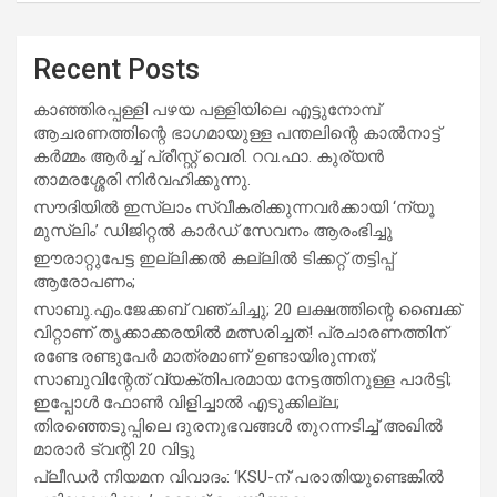
Recent Posts
കാഞ്ഞിരപ്പള്ളി പഴയ പള്ളിയിലെ എട്ടുനോമ്പ്
ആചരണത്തിന്റെ ഭാഗമായുള്ള പന്തലിന്റെ കാൽനാട്ട്
കർമ്മം ആർച്ച് പ്രീസ്റ്റ് വെരി. റവ.ഫാ. കുര്യൻ
താമരശ്ശേരി നിർവഹിക്കുന്നു.
സൗദിയില്‍ ഇസ്‌ലാം സ്വീകരിക്കുന്നവര്‍ക്കായി ‘ന്യൂ
മുസ്ലിം’ ഡിജിറ്റല്‍ കാര്‍ഡ് സേവനം ആരംഭിച്ചു
ഈരാറ്റുപേട്ട ഇല്ലിക്കൽ കല്ലിൽ ടിക്കറ്റ് തട്ടിപ്പ്
ആരോപണം;
സാബു.എം.ജേക്കബ് വഞ്ചിച്ചു; 20 ലക്ഷത്തിന്റെ ബൈക്ക്
വിറ്റാണ് തൃക്കാക്കരയില്‍ മത്സരിച്ചത്! പ്രചാരണത്തിന്
രണ്ടേ രണ്ടുപേര്‍ മാത്രമാണ് ഉണ്ടായിരുന്നത്;
സാബുവിന്റേത് വ്യക്തിപരമായ നേട്ടത്തിനുള്ള പാര്‍ട്ടി;
ഇപ്പോള്‍ ഫോണ്‍ വിളിച്ചാല്‍ എടുക്കില്ല;
തിരഞ്ഞെടുപ്പിലെ ദുരനുഭവങ്ങള്‍ തുറന്നടിച്ച് അഖില്‍
മാരാര്‍ ട്വന്റി 20 വിട്ടു
പ്ലീഡർ നിയമന വിവാദം: ‘KSU-ന് പരാതിയുണ്ടെങ്കിൽ