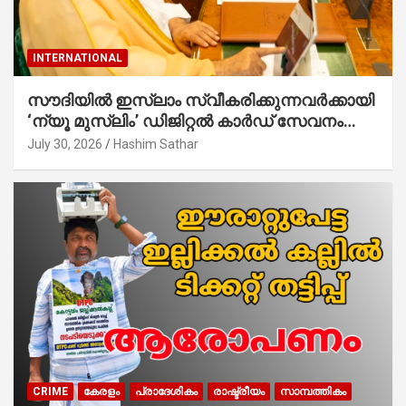
INTERNATIONAL
സൗദിയില്‍ ഇസ്‌ലാം സ്വീകരിക്കുന്നവര്‍ക്കായി
‘ന്യൂ മുസ്ലിം’ ഡിജിറ്റല്‍ കാര്‍ഡ് സേവനം
ആരംഭിച്ചു
July 30, 2026
Hashim Sathar
CRIME
കേരളം
പ്രാദേശികം
രാഷ്ട്രീയം
സാമ്പത്തികം